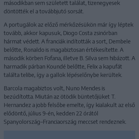
másodikban sem született találat, tizenegyesek
döntötték el a továbbjutó sorsát.
A portugálok az előző mérkőzésükön már így léptek
tovább, akkor kapusuk, Diogo Costa zsinórban
hármat védett. A franciák indították a sort, Dembele
belőtte, Ronaldo is magabiztosan értékesítette. A
második körben Fofana, illetve B. Silva sem hibázott. A
harmadik párban Koundé belőtte, Felix a kapufát
találta telibe, így a gallok lépéselőnybe kerültek.
Barcola magabiztos volt, Nuno Mendes is
bezúdította. Miután az ötödik büntetőjüket T.
Hernandez a jobb felsőbe emelte, így kialakult az első
elődöntő, július 9-én, kedden 22 órától
Spanyolország–Franciaország meccset rendeznek.