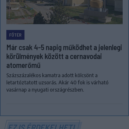
FŐTÉR
Már csak 4-5 napig működhet a jelenlegi
körülmények között a cernavodai
atomerőmű
Százszázalékos kamatra adott kölcsönt a
letartóztatott uzsorás. Akár 40 fok is várható
vasárnap a nyugati országrészben.
EZ IS ÉRDEKELHETI