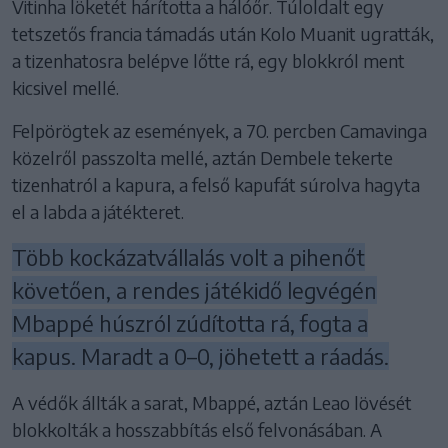
Vitinha löketét hárította a hálóőr. Túloldalt egy
tetszetős francia támadás után Kolo Muanit ugratták,
a tizenhatosra belépve lőtte rá, egy blokkról ment
kicsivel mellé.
Felpörögtek az események, a 70. percben Camavinga
közelről passzolta mellé, aztán Dembele tekerte
tizenhatról a kapura, a felső kapufát súrolva hagyta
el a labda a játékteret.
Több kockázatvállalás volt a pihenőt
követően, a rendes játékidő legvégén
Mbappé húszról zúdította rá, fogta a
kapus. Maradt a 0–0, jöhetett a ráadás.
A védők állták a sarat, Mbappé, aztán Leao lövését
blokkolták a hosszabbítás első felvonásában. A