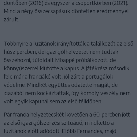
döntőben (2016) és egyszer a csoportkörben (2021).
Mind a négy összecsapásuk döntetlen eredménnyel
zárult.
Többnyire a luzitánok irányították a találkozót az első
húsz percben, de igazi gólhelyzetet nem tudtak
összehozni, túloldalt Mbappé próbálkozott, de
könnyűszerrel kiütötte a kapus. A játékrész második
fele már a franciáké volt, jól zárt a portugálok
védelme. Mindkét együttes odatette magát, de
igazából nem kockáztattak, így komoly veszély nem
volt egyik kapunál sem az első félidőben.
Pár francia helyzetecskét követően a 60. percben jött
az első igazi gólszerzési szituáció, mindkettő a
luzitánok előtt adódott. Előbb Fernandes, majd