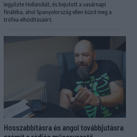
legyőzte Hollandiát, és bejutott a vasárnapi
fináléba, ahol Spanyolország ellen küzd meg a
trófea elhódításáért.
Hosszabbításra és angol továbbjutásra
számít a rádiós műsorvezető