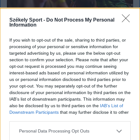
Székely Sport -
Do Not Process My Personal
SZÉKELYHON
Information
Életveszélyesen megfenyegették
If you wish to opt-out of the sale, sharing to third parties, or
Majkát, elmarad a sepsiszentgyörgyi
processing of your personal or sensitive information for
targeted advertising by us, please use the below opt-out
koncertje
section to confirm your selection. Please note that after your
opt-out request is processed you may continue seeing
Életveszélyes fenyegetést kapott Majka, ezért
interest-based ads based on personal information utilized by
elmarad a sepsiszentgyörgyi koncertje. Az előadó
us or personal information disclosed to third parties prior to
közösségi oldalán azt írta, ismeretlenek azt is
your opt-out. You may separately opt-out of the further
tudják, hol szállnának meg, kik biztosítanák a
disclosure of your personal information by third parties on the
rendezvényt és milyen útvonalon közlekednének
IAB’s list of downstream participants. This information may
also be disclosed by us to third parties on the
IAB’s List of
Erdélyben.
Downstream Participants
that may further disclose it to other
third parties.
Personal Data Processing Opt Outs
`