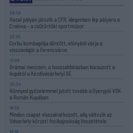
09:49
Hazai pályán játszik a CFR, idegenben lép pályára a
Craiova – a csütörtöki sportműsor
23:30
Corbu bombagólja döntött, előnyből várja a
visszavágót a Ferencváros
21:08
Drámai meccsen, a hosszabbításban búcsúzott a
kupától a Kézdivásárhelyi SE
20:34
Könnyed győzelemmel jutott tovább a Gyergyói VSK
a Román Kupában
19:55
Minden csapat visszaíratkozott, alig változik az
Udvarhely körzeti focibajnokság összetétele
19:16