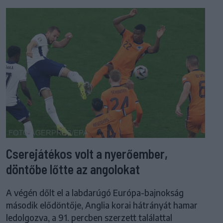
Cserejátékos volt a nyerőember,
döntőbe lőtte az angolokat
A végén dőlt el a labdarúgó Európa-bajnokság
második elődöntője, Anglia korai hátrányát hamar
ledolgozva, a 91. percben szerzett találattal