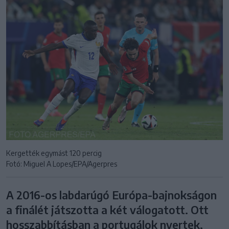
Kergették egymást 120 percig
Fotó: Miguel A Lopes/EPA/Agerpres
A 2016-os labdarúgó Európa-bajnokságon
a finálét játszotta a két válogatott. Ott
hosszabbításban a portugálok nyertek,