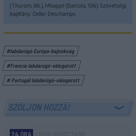
(Thuram, 86.), Mbappé (Barcola, 106). Szövetségi
kapitány: Didier Deschamps.
#labdarúgó Európa-bajnokság
#Francia labdarúgó-válogatott
# Portugál labdarúgó-válogatott
SZÓLJON HOZZÁ!
24 ÓRA
LEGOLVASOTTABB