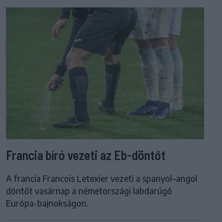
Francia bíró vezeti az Eb-döntőt
A francia Francois Letexier vezeti a spanyol–angol
döntőt vasárnap a németországi labdarúgó
Európa-bajnokságon.