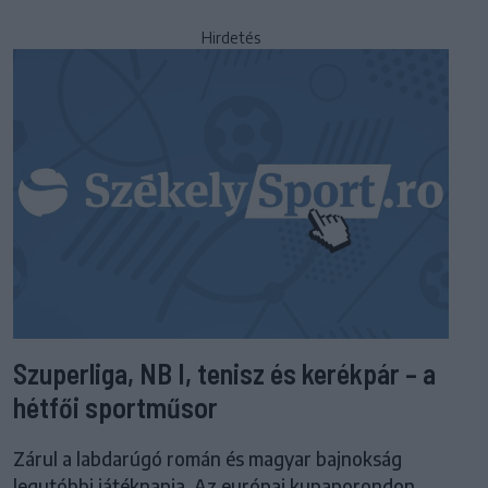
Hirdetés
Szuperliga, NB I, tenisz és kerékpár – a
hétfői sportműsor
Zárul a labdarúgó román és magyar bajnokság
legutóbbi játéknapja. Az európai kupaporondon