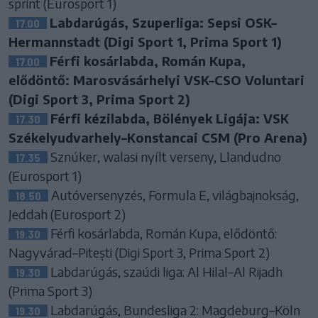
sprint (Eurosport 1)
Labdarúgás, Szuperliga: Sepsi OSK–
17.00
Hermannstadt (Digi Sport 1, Prima Sport 1)
Férfi kosárlabda, Román Kupa,
17.00
elődöntő: Marosvásárhelyi VSK–CSO Voluntari
(Digi Sport 3, Prima Sport 2)
Férfi kézilabda, Bölények Ligája: VSK
17.30
Székelyudvarhely–Konstancai CSM (Pro Arena)
Sznúker, walasi nyílt verseny, Llandudno
17.35
(Eurosport 1)
Autóversenyzés, Formula E, világbajnokság,
18.50
Jeddah (Eurosport 2)
Férfi kosárlabda, Román Kupa, elődöntő:
19.30
Nagyvárad–Pitești (Digi Sport 3, Prima Sport 2)
Labdarúgás, szaúdi liga: Al Hilal–Al Rijadh
19.30
(Prima Sport 3)
Labdarúgás, Bundesliga 2: Magdeburg–Köln
19.30