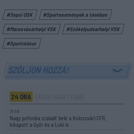
#Sepsi OSK
#Sportesemények a tévében
#Marosvásárhelyi VSK
#Székelyudvarhelyi VSK
#Sportműsor
SZÓLJON HOZZÁ!
24 ÓRA
LEGOLVASOTTABB
21:58
Nagy pofonba szaladt belé a Kolozsvári CFR,
kikapott a Győr és a Loki is