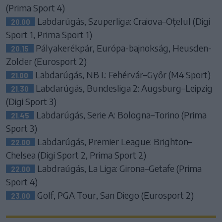
(Prima Sport 4)
Labdarúgás, Szuperliga: Craiova–Oțelul (Digi
20.00
Sport 1, Prima Sport 1)
Pályakerékpár, Európa-bajnokság, Heusden-
20.15
Zolder (Eurosport 2)
Labdarúgás, NB I.: Fehérvár–Győr (M4 Sport)
21.00
Labdarúgás, Bundesliga 2: Augsburg–Leipzig
21.30
(Digi Sport 3)
Labdarúgás, Serie A: Bologna–Torino (Prima
21.45
Sport 3)
Labdarúgás, Premier League: Brighton–
22.00
Chelsea (Digi Sport 2, Prima Sport 2)
Labdraúgás, La Liga: Girona–Getafe (Prima
22.00
Sport 4)
Golf, PGA Tour, San Diego (Eurosport 2)
23.00