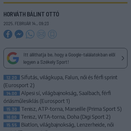
HORVÁTH BÁLINT OTTÓ
2025. FEBRUÁR 14., 09:23
Itt állíthatja be, hogy a Google-találatokban elöl
legyen a Székely Sport!
Sífutás, világkupa, Falun, női és férfi sprint
12.20
(Eurosport 2)
Alpesi sí, világbajnokság, Saalbach, férfi
14.00
óriásműlesiklás (Eurosport 1)
Tenisz, ATP-torna, Marseille (Prima Sport 5)
15.30
Tenisz, WTA-torna, Doha (Digi Sport 2)
16.00
Biatlon, világbajnokság, Lenzerheide, női
15.55