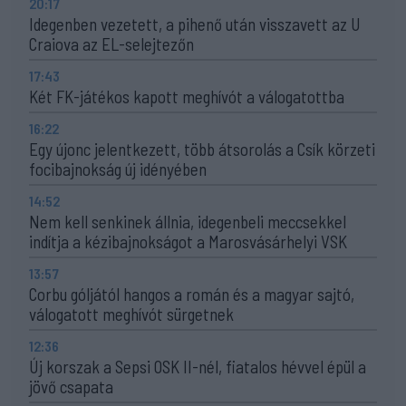
20:17
Idegenben vezetett, a pihenő után visszavett az U
Craiova az EL-selejtezőn
17:43
Két FK-játékos kapott meghívót a válogatottba
16:22
Egy újonc jelentkezett, több átsorolás a Csík körzeti
focibajnokság új idényében
14:52
Nem kell senkinek állnia, idegenbeli meccsekkel
indítja a kézibajnokságot a Marosvásárhelyi VSK
13:57
Corbu góljától hangos a román és a magyar sajtó,
válogatott meghívót sürgetnek
12:36
Új korszak a Sepsi OSK II-nél, fiatalos hévvel épül a
jövő csapata