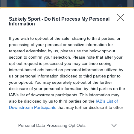
Székely Sport -
Do Not Process My Personal
Information
KRÓNIKA
If you wish to opt-out of the sale, sharing to third parties, or
Büntetőfeljelentést tett Majka ügyvédje
processing of your personal or sensitive information for
targeted advertising by us, please use the below opt-out
a romániai telefonszámról érkezett
section to confirm your selection. Please note that after your
fenyegetés miatt
opt-out request is processed you may continue seeing
interest-based ads based on personal information utilized by
Büntetőfeljelentést tett csütörtökön Majka
us or personal information disclosed to third parties prior to
romániai jogi képviselője a sepsiszentgyörgyi Sic
your opt-out. You may separately opt-out of the further
disclosure of your personal information by third parties on the
Feszt fesztiválra tervezett koncert lemondását
IAB’s list of downstream participants. This information may
kiváltó fenyegetés ügyében.
also be disclosed by us to third parties on the
IAB’s List of
Downstream Participants
that may further disclose it to other
third parties.
Personal Data Processing Opt Outs