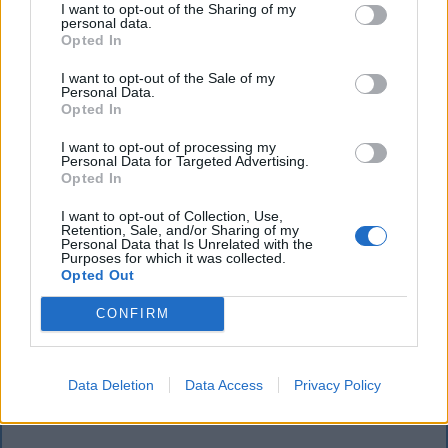
I want to opt-out of the Sharing of my
personal data.
Opted In
I want to opt-out of the Sale of my
Personal Data.
Opted In
I want to opt-out of processing my
Personal Data for Targeted Advertising.
Opted In
FŐTÉR
I want to opt-out of Collection, Use,
Retention, Sale, and/or Sharing of my
Personal Data that Is Unrelated with the
Már csak 4-5 napig működhet a jelenlegi
Purposes for which it was collected.
Opted Out
körülmények között a cernavodai
atomerőmű
CONFIRM
Százszázalékos kamatra adott kölcsönt a
letartóztatott uzsorás. Akár 40 fok is várható
Data Deletion
Data Access
Privacy Policy
vasárnap a nyugati országrészben.