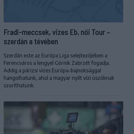
Fradi-meccsek, vizes Eb, női Tour –
szerdán a tévében
Szerdán este az Európa Liga selejtezőjében a
Ferencváros a lengyel Górnik Zabrzét fogadja.
Addig a párizsi vizes Európa-bajnoksággal
hangolhatunk, ahol a magyar nyílt vízi úszóknak
szoríthatunk.