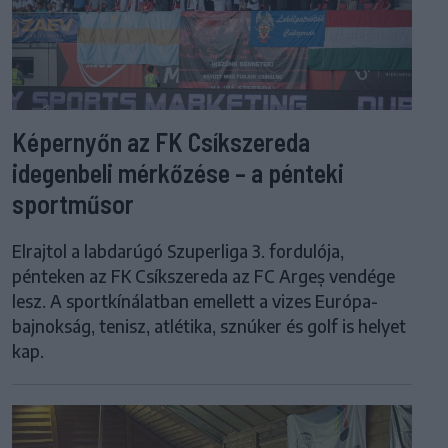
Képernyőn az FK Csíkszereda
idegenbeli mérkőzése – a pénteki
sportműsor
Elrajtol a labdarúgó Szuperliga 3. fordulója,
pénteken az FK Csíkszereda az FC Argeș vendége
lesz. A sportkínálatban emellett a vizes Európa-
bajnokság, tenisz, atlétika, sznúker és golf is helyet
kap.