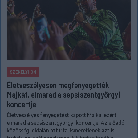
SZÉKELYHON
Életveszélyesen megfenyegették
Majkát, elmarad a sepsiszentgyörgyi
koncertje
Életveszélyes fenyegetést kapott Majka, ezért
elmarad a sepsiszentgyörgyi koncertje. Az előadó
közösségi oldalán azt írta, ismeretlenek azt is
tudják, hol szállnának meg, kik biztosítanák a