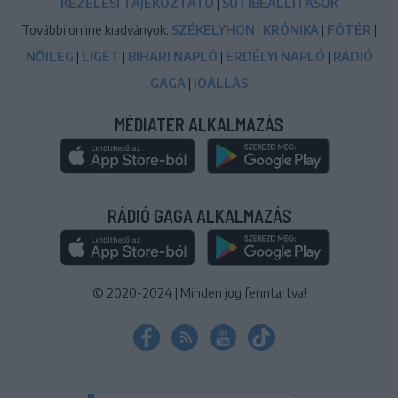
KEZELÉSI TÁJÉKOZTATÓ
|
SÜTIBEÁLLÍTÁSOK
További online kiadványok:
SZÉKELYHON
|
KRÓNIKA
|
FŐTÉR
|
NŐILEG
|
LIGET
|
BIHARI NAPLÓ
|
ERDÉLYI NAPLÓ
|
RÁDIÓ
GAGA
|
JÓÁLLÁS
MÉDIATÉR ALKALMAZÁS
RÁDIÓ GAGA ALKALMAZÁS
© 2020-2024
|
Minden jog fenntartva!