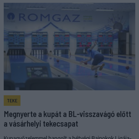
TEKE
Megnyerte a kupát a BL-visszavágó előtt
a vásárhelyi tekecsapat
Kupagyőzelemmel hangolt a hétvégi Bajnokok Ligája-