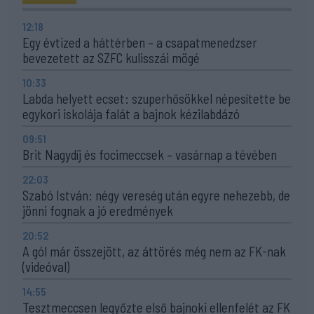
12:18
Egy évtized a háttérben – a csapatmenedzser
bevezetett az SZFC kulisszái mögé
10:33
Labda helyett ecset: szuperhősökkel népesítette be
egykori iskolája falát a bajnok kézilabdázó
09:51
Brit Nagydíj és focimeccsek – vasárnap a tévében
22:03
Szabó István: négy vereség után egyre nehezebb, de
jönni fognak a jó eredmények
20:52
A gól már összejött, az áttörés még nem az FK-nak
(videóval)
14:55
Tesztmeccsen legyőzte első bajnoki ellenfelét az FK