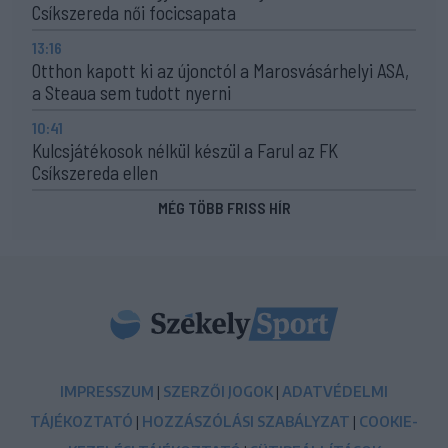
Csíkszereda női focicsapata
13:16
Otthon kapott ki az újonctól a Marosvásárhelyi ASA,
a Steaua sem tudott nyerni
10:41
Kulcsjátékosok nélkül készül a Farul az FK
Csíkszereda ellen
MÉG TÖBB FRISS HÍR
IMPRESSZUM
|
SZERZŐI JOGOK
|
ADATVÉDELMI
TÁJÉKOZTATÓ
|
HOZZÁSZÓLÁSI SZABÁLYZAT
|
COOKIE-