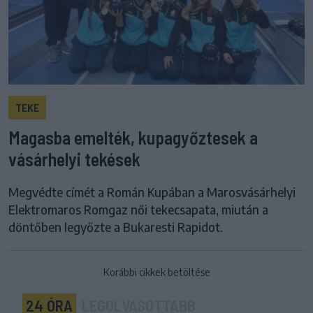
TEKE
Magasba emelték, kupagyőztesek a
vásárhelyi tekések
Megvédte címét a Román Kupában a Marosvásárhelyi
Elektromaros Romgaz női tekecsapata, miután a
döntőben legyőzte a Bukaresti Rapidot.
Korábbi cikkek betöltése
24 ÓRA
LEGOLVASOTTABB