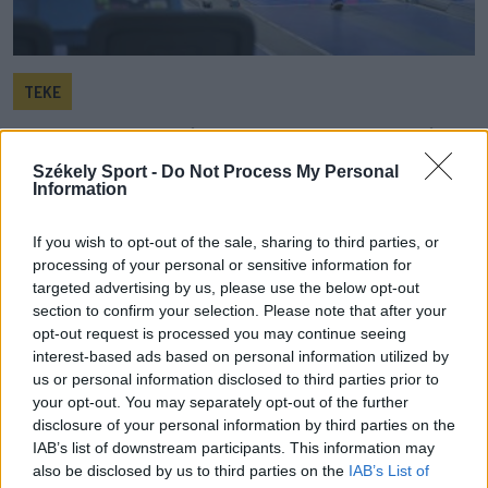
TEKE
Reménykeltő teljesítmény a vásárhelyi
tekésektől a topfavorit ellen
Székely Sport -
Do Not Process My Personal
Information
A Marosvásárhelyi Elektromaros Romgaz női
If you wish to opt-out of the sale, sharing to third parties, or
tekecsapata elveszítette a horvát KK Mlaka Rijeka
processing of your personal or sensitive information for
elleni párharc idegenbeli első mérkőzését a Bajnokok
targeted advertising by us, please use the below opt-out
Ligája negyeddöntőjében, de megőrizte esélyét a
section to confirm your selection. Please note that after your
továbbjutásra a hazai visszavágón.
opt-out request is processed you may continue seeing
interest-based ads based on personal information utilized by
us or personal information disclosed to third parties prior to
your opt-out. You may separately opt-out of the further
disclosure of your personal information by third parties on the
IAB’s list of downstream participants. This information may
also be disclosed by us to third parties on the
IAB’s List of