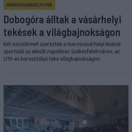
MAROSVÁSÁRHELYI VSK
Dobogóra álltak a vásárhelyi
tekések a világbajnokságon
Két ezüstérmet szereztek a marosvásárhelyi klubok
sportolói az elmúlt napokban Székesfehérváron, az
U19-es korosztályú teke világbajnokságon.