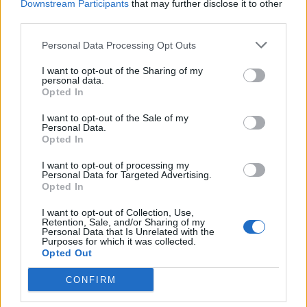
Downstream Participants
that may further disclose it to other
third parties.
Personal Data Processing Opt Outs
I want to opt-out of the Sharing of my
personal data.
Opted In
I want to opt-out of the Sale of my
Personal Data.
Opted In
MAROSVÁSÁRHELYI VSK
I want to opt-out of processing my
Personal Data for Targeted Advertising.
Világbajnoki aranyat és ezüstöt nyertek a
Opted In
vásárhelyi tekézők
I want to opt-out of Collection, Use,
Retention, Sale, and/or Sharing of my
Personal Data that Is Unrelated with the
Kiemelkedő eredményeket ért el a Marosvásárhelyi
Purposes for which it was collected.
Opted Out
Városi Sportklub két sportolója, Fazakas Róbert és
Kádár Nóra a horvátországi Varasdon megrendezett
CONFIRM
U18-as korosztályú teke-világbajnokságon.