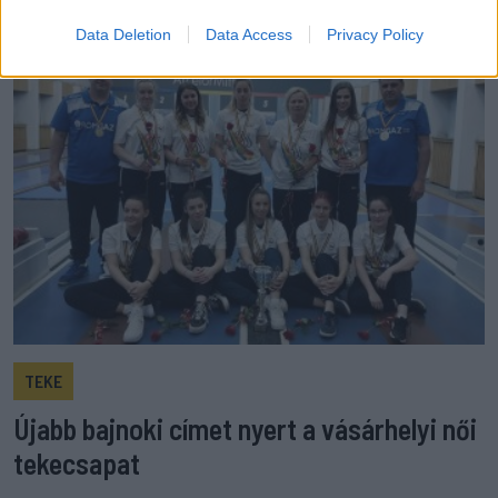
Data Deletion
Data Access
Privacy Policy
TEKE
Újabb bajnoki címet nyert a vásárhelyi női
tekecsapat