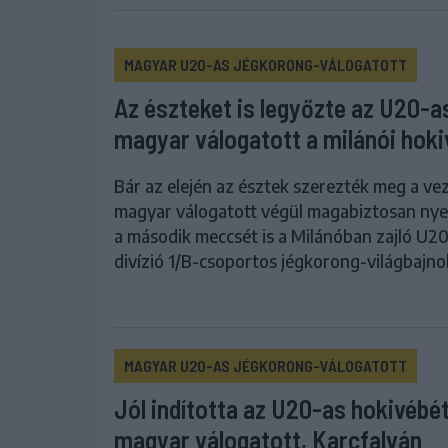
MAGYAR U20-AS JÉGKORONG-VÁLOGATOTT
Az észteket is legyőzte az U20-a
magyar válogatott a milánói hok
Bár az elején az észtek szerezték meg a vez
magyar válogatott végül magabiztosan ny
a második meccsét is a Milánóban zajló U2
divízió 1/B-csoportos jégkorong-világbajn
MAGYAR U20-AS JÉGKORONG-VÁLOGATOTT
Jól indította az U20-as hokivébét
magyar válogatott, Karcfalván