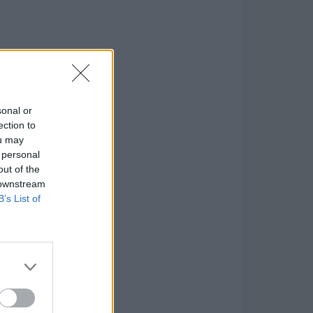
sonal or
ection to
ou may
 personal
out of the
 downstream
B’s List of