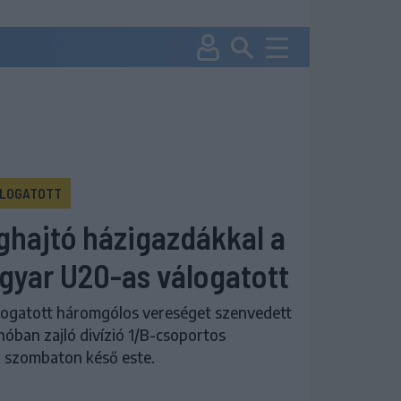
ÁLOGATOTT
ghajtó házigazdákkal a
gyar U20-as válogatott
logatott háromgólos vereséget szenvedett
nóban zajló divízió 1/B-csoportos
 szombaton késő este.