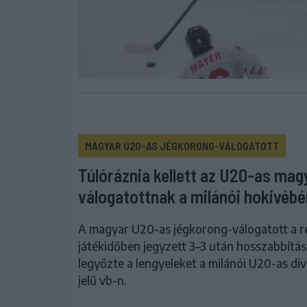
MAGYAR U20-AS JÉGKORONG-VÁLOGATOTT
Túlóráznia kellett az U20-as mag
válogatottnak a milánói hokivébé
A magyar U20-as jégkorong-válogatott a 
játékidőben jegyzett 3–3 után hosszabbítá
legyőzte a lengyeleket a milánói U20-as div
jelű vb-n.