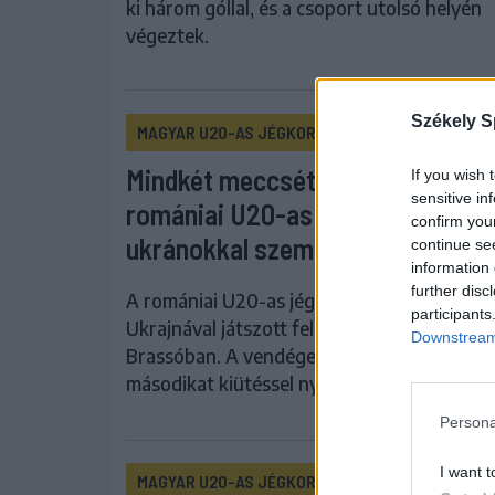
ki három góllal, és a csoport utolsó helyén
végeztek.
Székely S
MAGYAR U20-AS JÉGKORONG-VÁLOGATOTT
Mindkét meccsét elveszítette a
If you wish 
sensitive in
romániai U20-as hokiválogatott 
confirm you
ukránokkal szemben
continue se
information 
further disc
A romániai U20-as jégkorong-válogatott
participants
Ukrajnával játszott felkészülési mérkőzése
Downstream 
Brassóban. A vendégek az elsőt szoros csa
másodikat kiütéssel nyerték.
Persona
I want t
MAGYAR U20-AS JÉGKORONG-VÁLOGATOTT