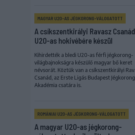
MAGYAR U20-AS JÉGKORONG-VÁLOGATOTT
A csíkszentkirályi Ravasz Csanád
U20-as hokivébére készül
Kihirdették a bledi U20-as férfi jégkorong-
világbajnokságra készülő magyar bő keret
névsorát. Köztük van a csíkszentkirályi Ra
Csanád, az Erste Ligás Budapest Jégkorong
Akadémia csatára is.
ROMÁNIAI U20-AS JÉGKORONG-VÁLOGATOTT
A magyar U20-as jégkorong-