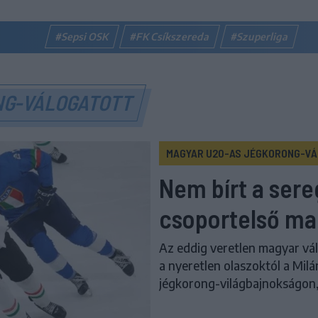
#Sepsi OSK
#FK Csíkszereda
#Szuperliga
NG-VÁLOGATOTT
MAGYAR U20-AS JÉGKORONG-V
Nem bírt a sere
csoportelső ma
Az eddig veretlen magyar vá
a nyeretlen olaszoktól a Milá
jégkorong-világbajnokságon,