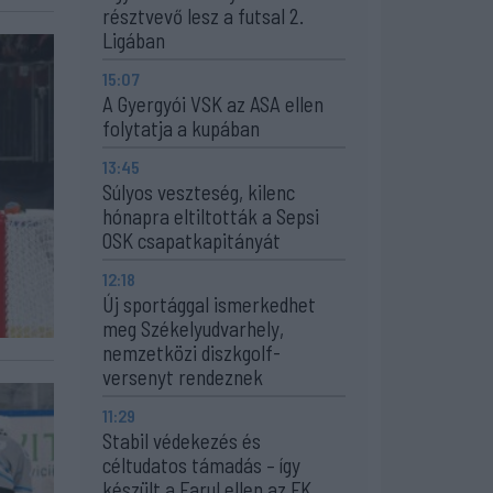
résztvevő lesz a futsal 2.
Ligában
15:07
A Gyergyói VSK az ASA ellen
folytatja a kupában
13:45
Súlyos veszteség, kilenc
hónapra eltiltották a Sepsi
OSK csapatkapitányát
12:18
Új sportággal ismerkedhet
meg Székelyudvarhely,
nemzetközi diszkgolf-
versenyt rendeznek
11:29
Stabil védekezés és
céltudatos támadás – így
készült a Farul ellen az FK