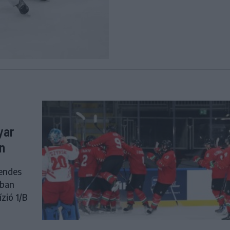
yar
n
rendes
sban
ízió 1/B