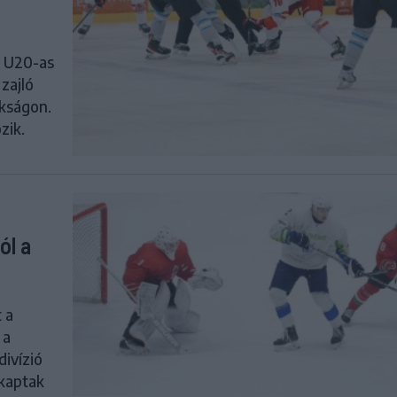
r U20-as
 zajló
okságon.
zik.
ól a
 a
 a
divízió
 kaptak