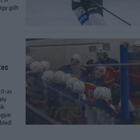
egy gólt
tes
20-as
ely
ik
agyar
bledi