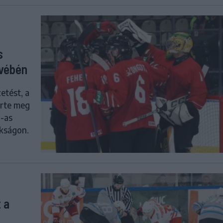
s
ivébén
etést, a
erte meg
0-as
okságon.
 a