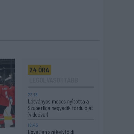
24 ÓRA
LEGOLVASOTTABB
23:18
Látványos meccs nyitotta a
Szuperliga negyedik fordulóját
(videóval)
16:43
Egyetlen székelyföldi