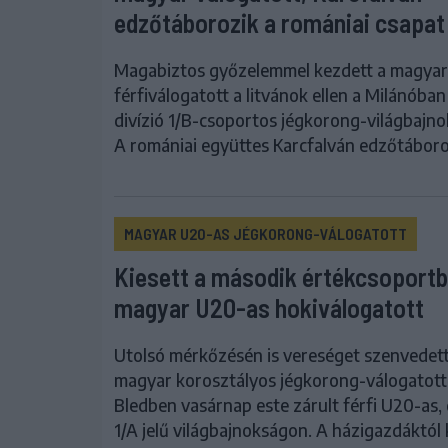
edzőtáborozik a romániai csapat
Magabiztos győzelemmel kezdett a magya
férfiválogatott a litvánok ellen a Milánóban
divízió 1/B-csoportos jégkorong-világbajn
A romániai együttes Karcfalván edzőtáboro
MAGYAR U20-AS JÉGKORONG-VÁLOGATOTT
Kiesett a második értékcsoportb
magyar U20-as hokiválogatott
Utolsó mérkőzésén is vereséget szenvedett
magyar korosztályos jégkorong-válogatott
Bledben vasárnap este zárult férfi U20-as, 
1/A jelű világbajnokságon. A házigazdáktól