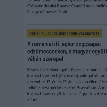
Csíkszentkirályi Ravasz Csanád neve mellé 
és egy gólpasszt írtak.
ROMÁNIAI U20-AS JÉGKORONG-VÁLOGATOTT
A romániai ifi jégkorongcsapat
edzőmeccseken, a magyar együt
vébén szerepel
Kézdivásárhelyen gyűlt össze a romániai U
korosztályú férfi jégkorong-válogatott, am
december 12-én és 13-án Ukrajna ellen játsz
felkészülési mérkőzéseket Brassóban. A m
korosztályos együttes vereséggel kezdte a 
vébét.