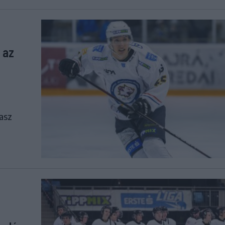
 az
vasz