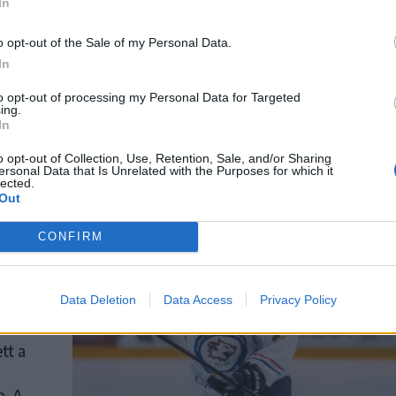
In
U20-as
o opt-out of the Sale of my Personal Data.
In
t
to opt-out of processing my Personal Data for Targeted
ing.
ogatott
In
o opt-out of Collection, Use, Retention, Sale, and/or Sharing
ersonal Data that Is Unrelated with the Purposes for which it
lected.
Out
CONFIRM
ott a
Data Deletion
Data Access
Privacy Policy
tt a
n. A