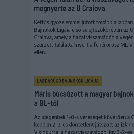
megnyerte az U Craiova
Kettős győzelemmel jutott tovább a labdar
Bajnokok Ligája első selejtezőkörében az U
Craiova, amely a hazai visszavágón a végén
szerzett találattal nyert a fehérorosz ML V
ellen.
LABDARÚGÓ BAJNOKOK LIGÁJA
Máris búcsúzott a magyar bajnok
a BL-től
Az idegenbeli 1–0-s vereséget követően a 
kedden 2–2-es döntetlent játszott az izland
Víkingurral a hazai visszavágón, így 3–2-es