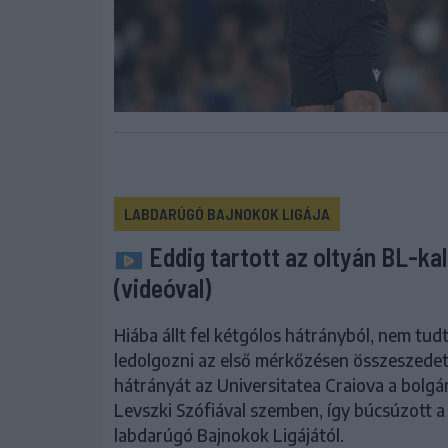
LABDARÚGÓ BAJNOKOK LIGÁJA
Eddig tartott az oltyán BL-ka
(videóval)
Hiába állt fel kétgólos hátrányból, nem tud
ledolgozni az első mérkőzésen összeszedet
hátrányát az Universitatea Craiova a bolgá
Levszki Szófiával szemben, így búcsúzott a
labdarúgó Bajnokok Ligájától.