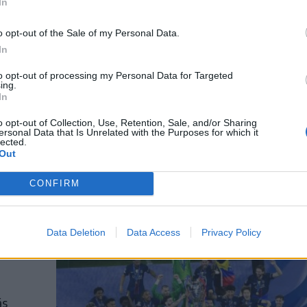
In
 és a
o opt-out of the Sale of my Personal Data.
In
to opt-out of processing my Personal Data for Targeted
ing.
mán
In
 nem így
o opt-out of Collection, Use, Retention, Sale, and/or Sharing
ersonal Data that Is Unrelated with the Purposes for which it
lected.
Out
CONFIRM
Data Deletion
Data Access
Privacy Policy
okok
ás