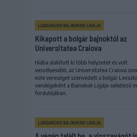
LABDARÚGÓ BAJNOKOK LIGÁJA
Kikapott a bolgár bajnoktól az
Universitatea Craiova
Hiába alakított ki több helyzetet és volt
veszélyesebb, az Universitatea Craiova sz
este vereséget szenvedett a bolgár Levszki
vendégeként a Bajnokok Ligája-selejtező 
fordulójában.
LABDARÚGÓ BAJNOKOK LIGÁJA
A végén talált be, a visszavágót i