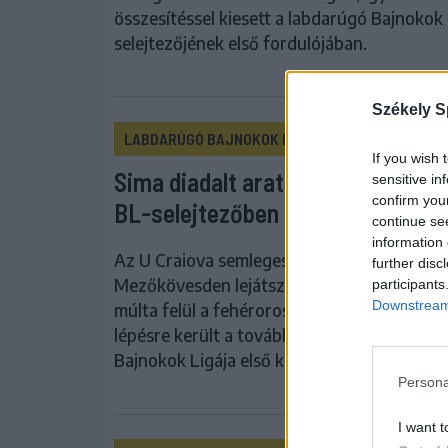
összesítéssel kiesett a labdarúgó Bajnokok 
selejtezőjének első fordulójában.
Székely S
LABDARÚGÓ BAJNOKOK LIGÁJA
If you wish 
Sima diadalt aratott Mezőkövesd
sensitive in
confirm you
BL-selejtezőben a román címvéd
continue se
information 
Az U Craiova semleges helyszínen, a
further disc
Mezőkövesden lejátszott első mérkőzésen
participants
Downstream 
múlta felül a fehérorosz FK Vityebszket, íg
lépésre került a továbbjutástól a labdarúgó
Bajnokok Ligája első körében.
Persona
I want t