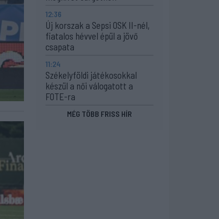
12:36
Új korszak a Sepsi OSK II-nél,
fiatalos hévvel épül a jövő
csapata
11:24
Székelyföldi játékosokkal
készül a női válogatott a
FOTE-ra
MÉG TÖBB FRISS HÍR