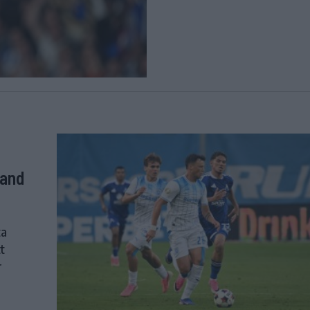
land
ta
t
r