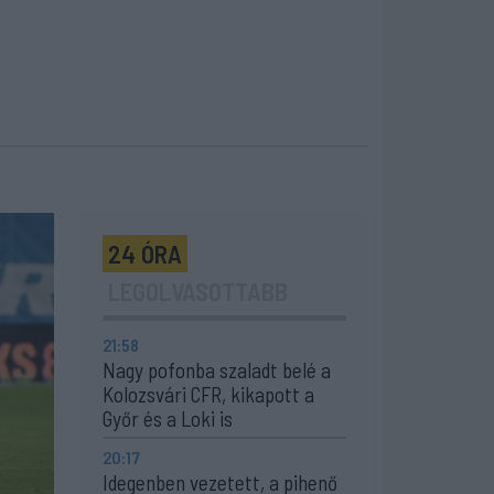
24 ÓRA
LEGOLVASOTTABB
21:58
Nagy pofonba szaladt belé a
Kolozsvári CFR, kikapott a
Győr és a Loki is
20:17
Idegenben vezetett, a pihenő