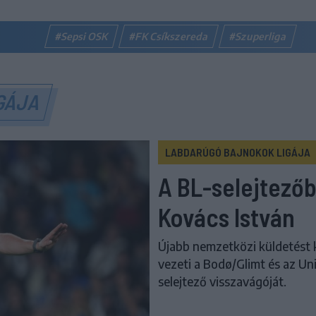
#Sepsi OSK
#FK Csíkszereda
#Szuperliga
IGÁJA
LABDARÚGÓ BAJNOKOK LIGÁJA
A BL-selejtező
Kovács István
Újabb nemzetközi küldetést k
vezeti a Bodø/Glimt és az Uni
selejtező visszavágóját.