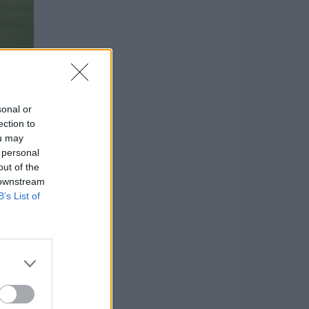
sonal or
ection to
ou may
 personal
out of the
 downstream
B’s List of