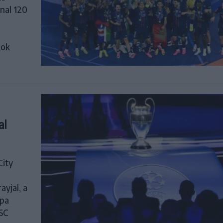
nal 120
kok
al
City
ayjal, a
ópa
 SC