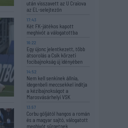
után visszavett az U Craiova
az EL-selejtezőn
17:43
Két FK-játékos kapott
meghívót a válogatottba
16:22
Egy újonc jelentkezett, több
átsorolás a Csík körzeti
focibajnokság új idényében
14:52
Nem kell senkinek állnia,
idegenbeli meccsekkel indítja
a kézibajnokságot a
Marosvásárhelyi VSK
13:57
Corbu góljától hangos a román
és a magyar sajtó, válogatott
meghívót sürgetnek