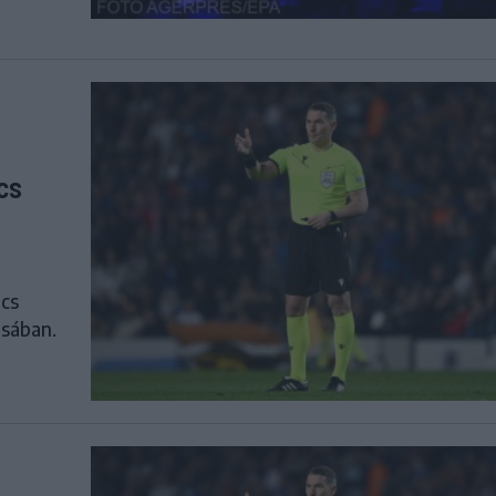
cs
ács
ásában.