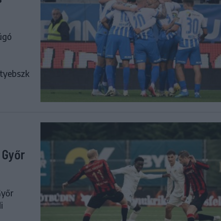
úgó
ityebszk
 Győr
Győr
i