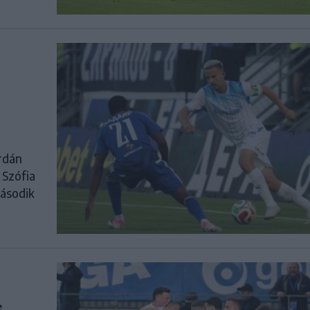
erdán
 Szófia
második
s