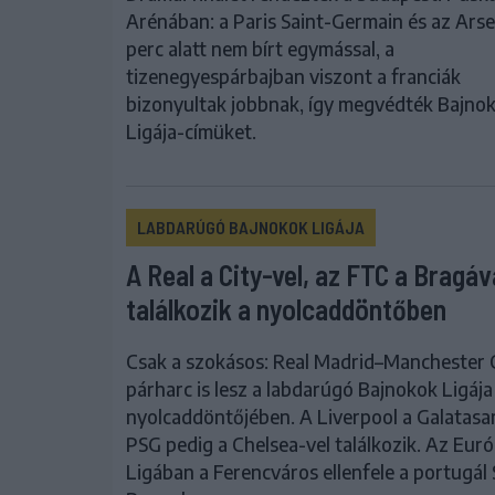
Arénában: a Paris Saint-Germain és az Arse
perc alatt nem bírt egymással, a
tizenegyespárbajban viszont a franciák
bizonyultak jobbnak, így megvédték Bajno
Ligája-címüket.
LABDARÚGÓ BAJNOKOK LIGÁJA
A Real a City-vel, az FTC a Bragáv
találkozik a nyolcaddöntőben
Csak a szokásos: Real Madrid–Manchester 
párharc is lesz a labdarúgó Bajnokok Ligája
nyolcaddöntőjében. A Liverpool a Galatasar
PSG pedig a Chelsea-vel találkozik. Az Eur
Ligában a Ferencváros ellenfele a portugál