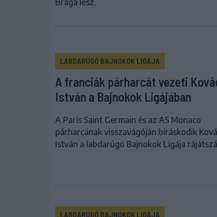
Braga lesz.
LABDARÚGÓ BAJNOKOK LIGÁJA
A franciák párharcát vezeti Ková
István a Bajnokok Ligájában
A Paris Saint Germain és az AS Monaco
párharcának visszavágóján bíráskodik Kov
István a labdarúgó Bajnokok Ligája rájátsz
LABDARÚGÓ BAJNOKOK LIGÁJA