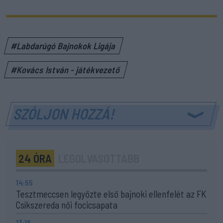
#Labdarúgó Bajnokok Ligája
#Kovács István - játékvezető
SZÓLJON HOZZÁ!
24 ÓRA
LEGOLVASOTTABB
14:55
Tesztmeccsen legyőzte első bajnoki ellenfelét az FK
Csíkszereda női focicsapata
13:16