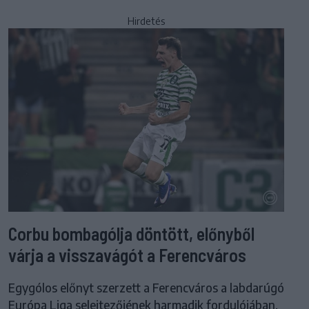
Hirdetés
Corbu bombagólja döntött, előnyből
várja a visszavágót a Ferencváros
Egygólos előnyt szerzett a Ferencváros a labdarúgó
Európa Liga selejtezőjének harmadik fordulójában.