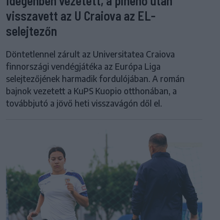
Idegenben vezetett, a pihenő után
visszavett az U Craiova az EL-
selejtezőn
Döntetlennel zárult az Universitatea Craiova
finnországi vendégjátéka az Európa Liga
selejtezőjének harmadik fordulójában. A román
bajnok vezetett a KuPS Kuopio otthonában, a
továbbjutó a jövő heti visszavágón dől el.