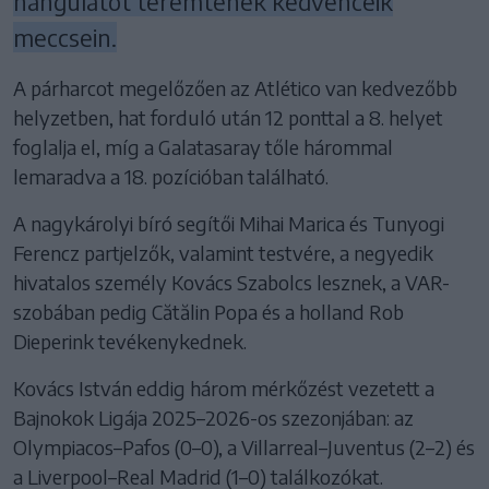
hangulatot teremtenek kedvenceik
meccsein.
A párharcot megelőzően az Atlético van kedvezőbb
helyzetben, hat forduló után 12 ponttal a 8. helyet
foglalja el, míg a Galatasaray tőle hárommal
lemaradva a 18. pozícióban található.
A nagykárolyi bíró segítői Mihai Marica és Tunyogi
Ferencz partjelzők, valamint testvére, a negyedik
hivatalos személy Kovács Szabolcs lesznek, a VAR-
szobában pedig Cătălin Popa és a holland Rob
Dieperink tevékenykednek.
Kovács István eddig három mérkőzést vezetett a
Bajnokok Ligája 2025–2026-os szezonjában: az
Olympiacos–Pafos (0–0), a Villarreal–Juventus (2–2) és
a Liverpool–Real Madrid (1–0) találkozókat.