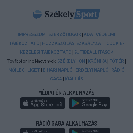
IMPRESSZUM
|
SZERZŐI JOGOK
|
ADATVÉDELMI
TÁJÉKOZTATÓ
|
HOZZÁSZÓLÁSI SZABÁLYZAT
|
COOKIE-
KEZELÉSI TÁJÉKOZTATÓ
|
SÜTIBEÁLLÍTÁSOK
További online kiadványok:
SZÉKELYHON
|
KRÓNIKA
|
FŐTÉR
|
NŐILEG
|
LIGET
|
BIHARI NAPLÓ
|
ERDÉLYI NAPLÓ
|
RÁDIÓ
GAGA
|
JÓÁLLÁS
MÉDIATÉR ALKALMAZÁS
RÁDIÓ GAGA ALKALMAZÁS