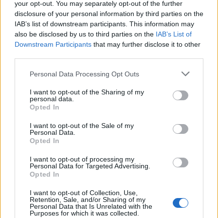
your opt-out. You may separately opt-out of the further
disclosure of your personal information by third parties on the
IAB’s list of downstream participants. This information may
also be disclosed by us to third parties on the
IAB’s List of
Downstream Participants
that may further disclose it to other
third parties.
FŐTÉR
A Román Rendőrség azt üzeni,
Personal Data Processing Opt Outs
semmiképpen ne higgyenek a Román
I want to opt-out of the Sharing of my
personal data.
Rendőrségnek – hírmix
Opted In
További híreink: sziklát akart a Dunába robbantani a
I want to opt-out of the Sale of my
Personal Data.
hadsereg, egyelőre sikertelenül, az illetékes szerint
Opted In
pedig semmiféle korlátozás nem lesz a lakossági
I want to opt-out of processing my
áramfogyasztásban.
Personal Data for Targeted Advertising.
Opted In
I want to opt-out of Collection, Use,
Retention, Sale, and/or Sharing of my
Personal Data that Is Unrelated with the
Purposes for which it was collected.