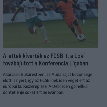
A lettek kiverték az FCSB-t, a Loki
továbbjutott a Konferencia Ligában
Akárcsak Bukarestben, az Auda saját közönsége
előtt is nyert, így az FCSB-nek idén véget ért az
európai kupaszereplése. A Debrecen gólnélküli
döntetlenje sokat ért Jerevánban.