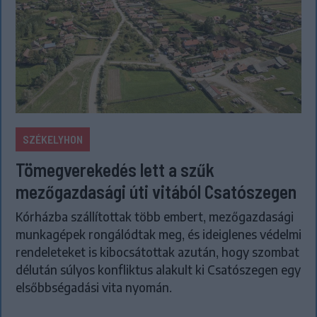
SZÉKELYHON
Tömegverekedés lett a szűk
mezőgazdasági úti vitából Csatószegen
Kórházba szállítottak több embert, mezőgazdasági
munkagépek rongálódtak meg, és ideiglenes védelmi
rendeleteket is kibocsátottak azután, hogy szombat
délután súlyos konfliktus alakult ki Csatószegen egy
elsőbbségadási vita nyomán.