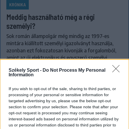
KRÓNIKA
Meddig használható még a régi
személyi?
Sok román állampolgár még mindig az 1997-es
mintára kiállított személyi igazolványt használja,
azonban ezt fokozatosan kivonják a forgalomból,
amint az új elektronikus és egyszerű személyi
igazolványok országszerte elérhetővé válnak.
Székely Sport -
Do Not Process My Personal
Information
If you wish to opt-out of the sale, sharing to third parties, or
processing of your personal or sensitive information for
targeted advertising by us, please use the below opt-out
section to confirm your selection. Please note that after your
opt-out request is processed you may continue seeing
interest-based ads based on personal information utilized by
us or personal information disclosed to third parties prior to