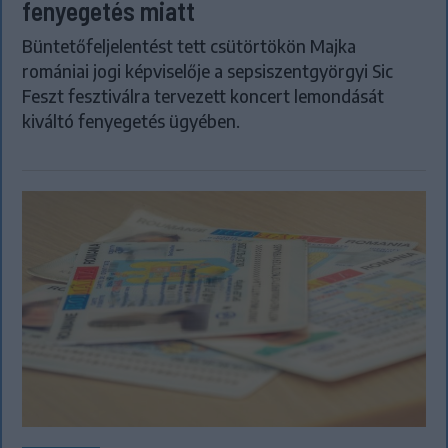
fenyegetés miatt
Büntetőfeljelentést tett csütörtökön Majka
romániai jogi képviselője a sepsiszentgyörgyi Sic
Feszt fesztiválra tervezett koncert lemondását
kiváltó fenyegetés ügyében.