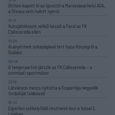
Otthon kapott ki az újonctól a Marosvásárhelyi ASA,
a Steaua sem tudott nyerni
10:41
Kulcsjátékosok nélkül készül a Farul az FK
Csíkszereda ellen
10:24
Aranyérmek sokaságával tért haza Kőszegről a
Godako
09:46
A tengerparton játszik az FK Csíkszereda – a
szombati sportműsor
23:18
Látványos meccs nyitotta a Szuperliga negyedik
fordulóját (videóval)
16:43
Egyetlen székelyföldi résztvevő lesz a futsal 2.
Ligában