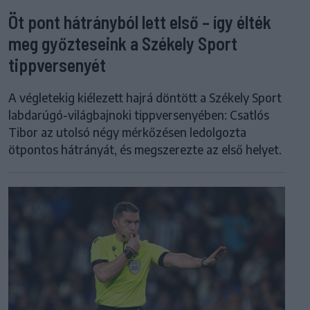
Öt pont hátrányból lett első – így élték
meg győzteseink a Székely Sport
tippversenyét
A végletekig kiélezett hajrá döntött a Székely Sport
labdarúgó-világbajnoki tippversenyében: Csatlós
Tibor az utolsó négy mérkőzésen ledolgozta
ötpontos hátrányát, és megszerezte az első helyet.