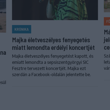
F
KRÓNIKA
Má
je
Majka életveszélyes fenyegetés
ce
miatt lemondta erdélyi koncertjét
una
Szá
Majka életveszélyes fenyegetést kapott, és
let
emiatt lemondta a sepsiszentgyörgyi SIC
vár
Fesztre tervezett koncertjét. Majka ezt
szerdán a Facebook-oldalán jelentette be.
esül