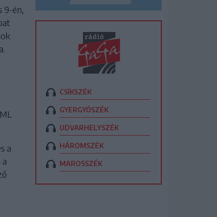
s 9-én,
pat
sok
a.
CSÍKSZÉK
GYERGYÓSZÉK
 ML
UDVARHELYSZÉK
HÁROMSZÉK
s a
 a
MAROSSZÉK
ző