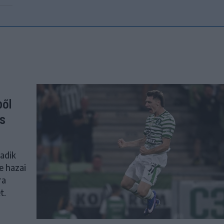
ből
os
adik
e hazai
ra
t.