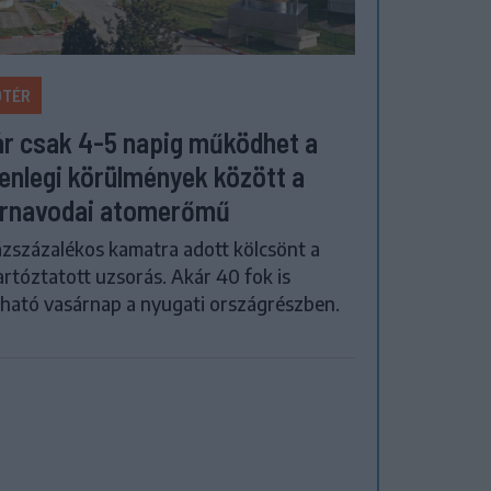
ŐTÉR
r csak 4-5 napig működhet a
lenlegi körülmények között a
rnavodai atomerőmű
zszázalékos kamatra adott kölcsönt a
artóztatott uzsorás. Akár 40 fok is
ható vasárnap a nyugati országrészben.