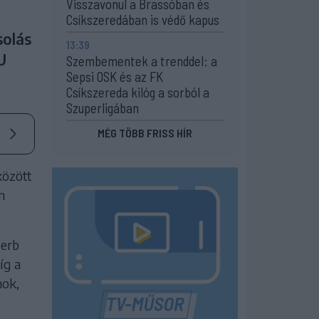
Visszavonul a Brassóban és
Csíkszeredában is védő kapus
solás
13:39
U
Szembementek a trenddel: a
Sepsi OSK és az FK
Csíkszereda kilóg a sorból a
Szuperligában
MÉG TÖBB FRISS HÍR
között
n
zerb
íg a
nok,