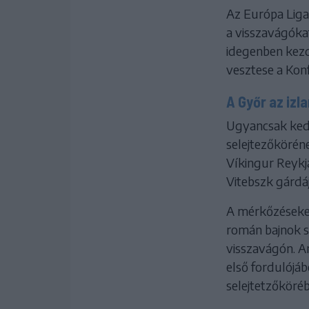
Az Európa Liga 
a visszavágóka
idegenben kezd 
vesztese a Konf
A Győr az izl
Ugyancsak kedd
selejtezőköréne
Víkingur Reykj
Vitebszk gárdáj
A mérkőzéseket 
román bajnok sz
visszavágón. Am
első fordulójá
selejtetzőköréb