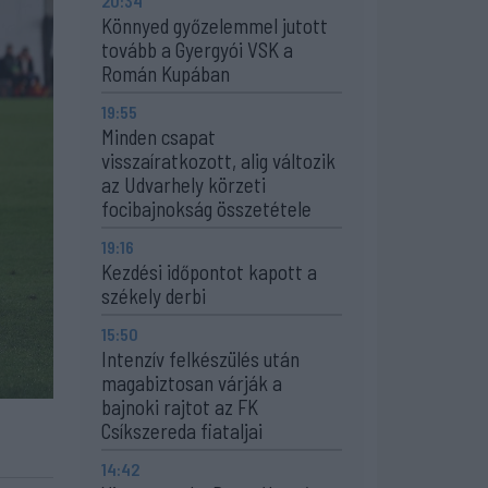
20:34
Könnyed győzelemmel jutott
tovább a Gyergyói VSK a
Román Kupában
19:55
Minden csapat
visszaíratkozott, alig változik
az Udvarhely körzeti
focibajnokság összetétele
19:16
Kezdési időpontot kapott a
székely derbi
15:50
Intenzív felkészülés után
magabiztosan várják a
bajnoki rajtot az FK
Csíkszereda fiataljai
14:42