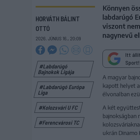
Könnyen öss
labdarúgó E
HORVÁTH BÁLINT
viszont nem 
OTTÓ
nagynevű el
2026. JÚNIUS 16., 20:09
Itt ál
Sport!
#Labdarúgó
Bajnokok Ligája
A magyar bajno
kapott helyet a
#Labdarúgó Európa
Liga
élvonalban ezüs
A két együttes
#Kolozsvári U FC
bajnokságban m
#Ferencvárosi TC
kolozsváriaknak
ukrán Dinamo K