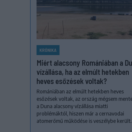
KRÓNIKA
Miért alacsony Romániában a D
vízállása, ha az elmúlt hetekben
heves esőzések voltak?
Romániában az elmúlt hetekben heves
esőzések voltak, az ország mégsem ment
a Duna alacsony vízállása miatti
problémáktól, hiszen már a cernavodai
atomerőmű működése is veszélybe került.