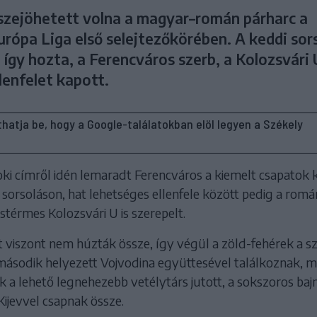
zejöhetett volna a magyar–román párharc a
urópa Liga első selejtezőkörében. A keddi sor
így hozta, a Ferencváros szerb, a Kolozsvári 
lenfelet kapott.
líthatja be, hogy a Google-találatokban elöl legyen a Székely
ki címről idén lemaradt Ferencváros a kiemelt csapatok 
 sorsoláson, hat lehetséges ellenfele között pedig a romá
térmes Kolozsvári U is szerepelt.
t viszont nem húzták össze, így végül a zöld-fehérek a s
ásodik helyezett Vojvodina együttesével találkoznak, m
 a lehető legnehezebb vetélytárs jutott, a sokszoros baj
ijevvel csapnak össze.