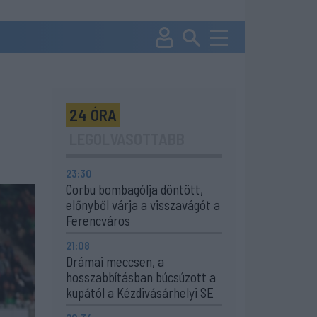
24 ÓRA
LEGOLVASOTTABB
23:30
Corbu bombagólja döntött,
előnyből várja a visszavágót a
Ferencváros
21:08
Drámai meccsen, a
hosszabbításban búcsúzott a
kupától a Kézdivásárhelyi SE