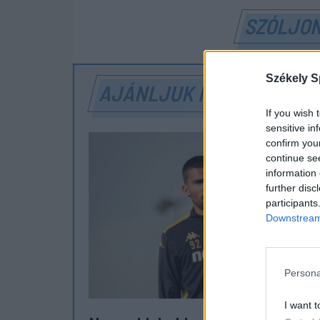
SZÓLJON
Székely S
AJÁNLJUK MÉG
If you wish 
sensitive in
confirm you
continue se
information 
further disc
participants
Downstream 
Persona
I want t