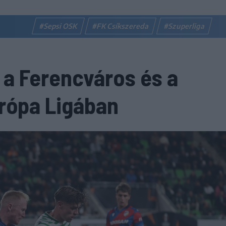
#Sepsi OSK
#FK Csíkszereda
#Szuperliga
 a Ferencváros és a
urópa Ligában