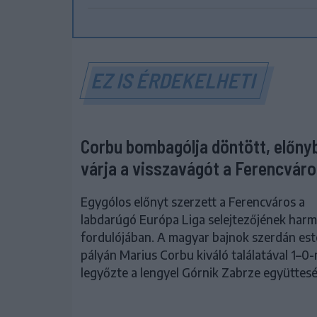
EZ IS ÉRDEKELHETI
Corbu bombagólja döntött, előny
várja a visszavágót a Ferencvár
Egygólos előnyt szerzett a Ferencváros a
labdarúgó Európa Liga selejtezőjének harm
fordulójában. A magyar bajnok szerdán est
pályán Marius Corbu kiváló találatával 1–0-
legyőzte a lengyel Górnik Zabrze együttesé