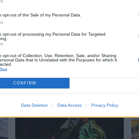
i
Szembementek a trenddel: a Sepsi
In
S
OSK és az FK Csíkszereda kilóg a
Há
o opt-out of the Sale of my Personal Data.
sorból a Szuperligában
In
17
ub
A labdarúgó Szuperliga 2026–2027-es
to opt-out of processing my Personal Data for Targeted
Elő
i
ing.
idényében a 16 élvonalbeli klub közül 13
lán
In
on
szerencsejáték-ipari vállalatot jelenít meg
ütö
mezének legértékesebb reklámfelületén. A
o opt-out of Collection, Use, Retention, Sale, and/or Sharing
int
ersonal Data that Is Unrelated with the Purposes for which it
kivételek közé tartozik a Sepsi OSK és az FK
lected.
gyó
Out
Csíkszereda is.
CONFIRM
Data Deletion
Data Access
Privacy Policy