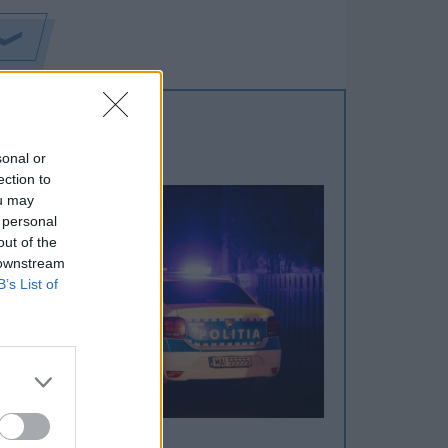
sonal or
ection to
ou may
 personal
out of the
 downstream
B’s List of