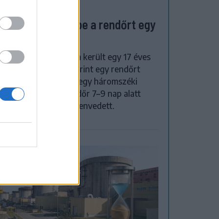
ZÉKELYHON
tulról ütötte fejbe a rendőrt egy
 éves lány
zetes letartóztatásba került egy 17 éves
y, miután a gyanú szerint egy rendőrt
tt fejbe egy fabottal egy háromszéki
ézkedés során. A rendőr 7–9 nap alatt
gyuló sérüléseket szenvedett.