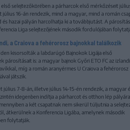
első selejtezőkörében a párharcok első mérkőzéseit júliu
t július 16-án rendezik, mind a magyar, mind a román csa
és hazai pályán harcolhatja ki a továbbjutást. A párosítá
erencia Liga selejtezőjének második fordulójában folytatj
andi, a Craiova a fehérorosz bajnokkal találkozik
en kisorsolták a labdarúgó Bajnokok Ligája első
k párosításait is: a magyar bajnok Győri ETO FC az izlandi
avíkkal, míg a román aranyérmes U Craiova a fehérorosz
ával játszik.
július 7-8-án, illetve július 14-15-én rendezik, a magyar é
intén idegenben indítja a párharcot és otthon lép pályára
ennyiben a két csapatnak nem sikerül túljutnia a selejte
ból, átkerülnek a Konferencia Ligába, amelynek második
en folytatják.