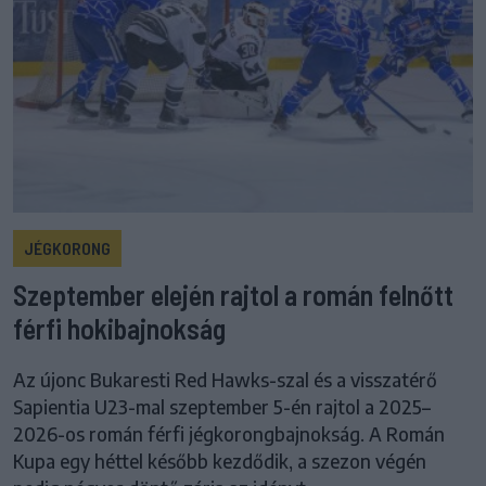
JÉGKORONG
Szeptember elején rajtol a román felnőtt
férfi hokibajnokság
Az újonc Bukaresti Red Hawks-szal és a visszatérő
Sapientia U23-mal szeptember 5-én rajtol a 2025–
2026-os román férfi jégkorongbajnokság. A Román
Kupa egy héttel később kezdődik, a szezon végén