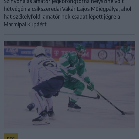
Színvonalas amatőr jégkorongtorna helyszíne volt
hétvégén a csíkszeredai Vákár Lajos Műjégpálya, ahol
hat székelyföldi amatőr hokicsapat lépett jégre a
Marmipal Kupáért.
FTC