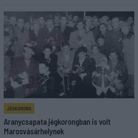
JÉGKORONG
Aranycsapata jégkorongban is volt
Marosvásárhelynek