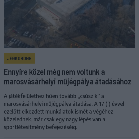
JÉGKORONG
Ennyire közel még nem voltunk a
marosvásárhelyi műjégpálya átadásához
A játékfelülethez hűen tovább „csúszik” a
marosvásárhelyi műjégpálya átadása. A 17 (!) évvel
ezelőtt elkezdett munkálatok ismét a végéhez
közelednek, már csak egy nagy lépés van a
sportlétesítmény befejezéséig.