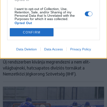
I want to opt-out of Collection, Use,
Retention, Sale, and/or Sharing of my
Personal Data that Is Unrelated with the
Purposes for which it was collected.
Opted Out
CONFIRM
JÉGKORONG
Új lebonyolítást tesztelnek a hokivébék
alacsonyabb divízióiban
Data Deletion
Data Access
Privacy Policy
Új rendszerben kívánja megrendezni a nem elit-
világbajnoki, hatcsapatos divíziós tornákat a
Nemzetközi Jégkorong Szövetség (IIHF).