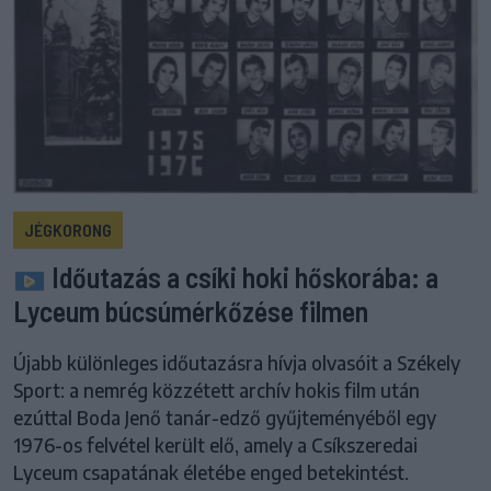
JÉGKORONG
Időutazás a csíki hoki hőskorába: a
Lyceum búcsúmérkőzése filmen
Újabb különleges időutazásra hívja olvasóit a Székely
Sport: a nemrég közzétett archív hokis film után
ezúttal Boda Jenő tanár-edző gyűjteményéből egy
1976-os felvétel került elő, amely a Csíkszeredai
Lyceum csapatának életébe enged betekintést.