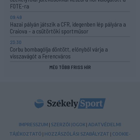
FOTE-ra
09:49
Hazai pályán játszik a CFR, idegenben lép pályára a
Craiova – a csütörtöki sportműsor
23:30
Corbu bombagólja döntött, előnyből várja a
visszavágót a Ferencváros
MÉG TÖBB FRISS HÍR
IMPRESSZUM
|
SZERZŐI JOGOK
|
ADATVÉDELMI
TÁJÉKOZTATÓ
|
HOZZÁSZÓLÁSI SZABÁLYZAT
|
COOKIE-