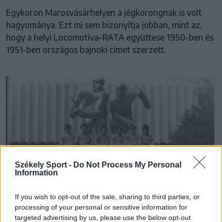
Egykoron Marosvásárhelyen a jégkorongnak is volt
hagyománya. Ezt mi sem bizonyítja jobban, mint az,
hogy a helyi Locomotiva–RATA együttese 1950-ben és
1951-ben országos bajnoki címet szerzett.
Székely Sport -
Do Not Process My Personal
Information
If you wish to opt-out of the sale, sharing to third parties, or
processing of your personal or sensitive information for
targeted advertising by us, please use the below opt-out