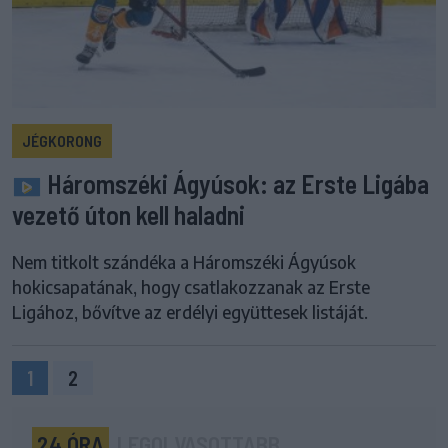
JÉGKORONG
Háromszéki Ágyúsok: az Erste Ligába
vezető úton kell haladni
Nem titkolt szándéka a Háromszéki Ágyúsok
hokicsapatának, hogy csatlakozzanak az Erste
Ligához, bővítve az erdélyi együttesek listáját.
1
2
24 ÓRA
LEGOLVASOTTABB