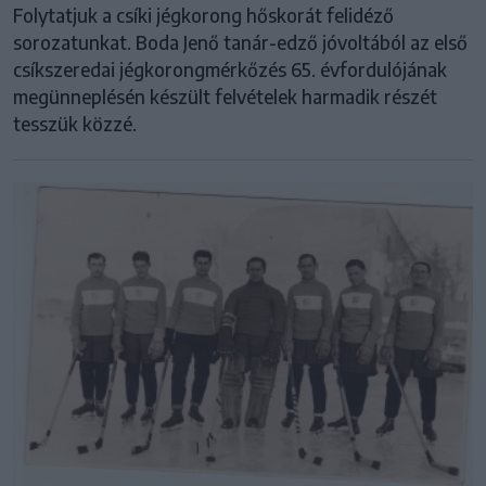
Folytatjuk a csíki jégkorong hőskorát felidéző
sorozatunkat. Boda Jenő tanár-edző jóvoltából az első
csíkszeredai jégkorongmérkőzés 65. évfordulójának
megünneplésén készült felvételek harmadik részét
tesszük közzé.