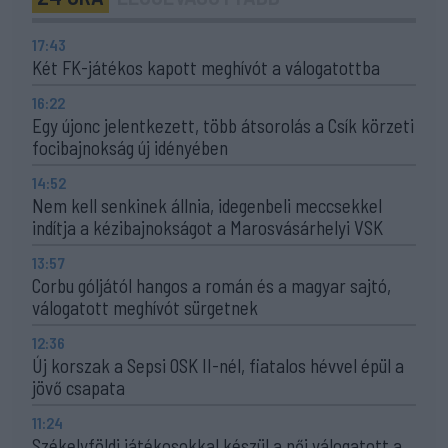
17:43
Két FK-játékos kapott meghívót a válogatottba
16:22
Egy újonc jelentkezett, több átsorolás a Csík körzeti
focibajnokság új idényében
14:52
Nem kell senkinek állnia, idegenbeli meccsekkel
indítja a kézibajnokságot a Marosvásárhelyi VSK
13:57
Corbu góljától hangos a román és a magyar sajtó,
válogatott meghívót sürgetnek
12:36
Új korszak a Sepsi OSK II-nél, fiatalos hévvel épül a
jövő csapata
11:24
Székelyföldi játékosokkal készül a női válogatott a