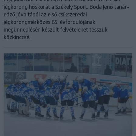
jégkorong hőskorát a Székely Sport. Boda Jenő tanár-
edző jóvoltából az első csíkszeredai
jégkorongmérkőzés 65. évfordulójának
megünneplésén készült felvételeket tesszük
közkinccsé.