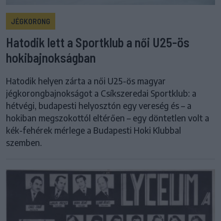
JÉGKORONG
Hatodik lett a Sportklub a női U25-ös
hokibajnokságban
Hatodik helyen zárta a női U25-ös magyar
jégkorongbajnokságot a Csíkszeredai Sportklub: a
hétvégi, budapesti helyosztón egy vereség és – a
hokiban megszokottól eltérően – egy döntetlen volt a
kék-fehérek mérlege a Budapesti Hoki Klubbal
szemben.