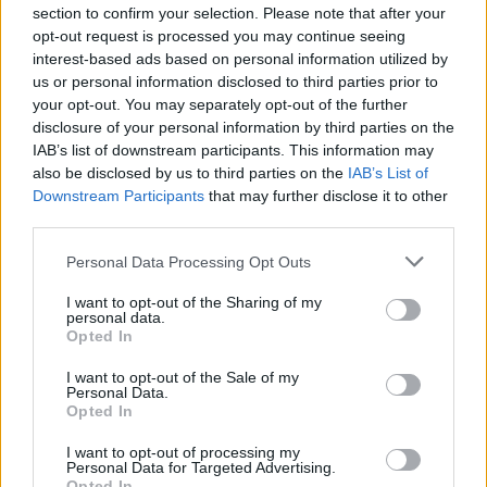
section to confirm your selection. Please note that after your
JÉGKORONG
opt-out request is processed you may continue seeing
interest-based ads based on personal information utilized by
Fél évszázados hokiemlék: kincset
us or personal information disclosed to third parties prior to
osztott meg Székedi Ferenc
your opt-out. You may separately opt-out of the further
disclosure of your personal information by third parties on the
IAB’s list of downstream participants. This information may
Közel ötvenéves, Super-8-as felvételt osztott meg
also be disclosed by us to third parties on the
IAB’s List of
közösségi oldalán Székedi Ferenc. Az 1980-as szófiai
Downstream Participants
that may further disclose it to other
túrán készült képsorok igazi időutazást kínálnak a
third parties.
csíkszeredai jégkorong aranykorába.
Personal Data Processing Opt Outs
I want to opt-out of the Sharing of my
personal data.
Opted In
I want to opt-out of the Sale of my
Personal Data.
Opted In
I want to opt-out of processing my
Personal Data for Targeted Advertising.
Opted In