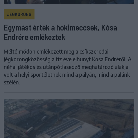
JÉGKORONG
Egymást érték a hokimeccsek, Kósa
Endrére emlékeztek
Méltó módon emlékezett meg a csíkszeredai
jégkorongközösség a tíz éve elhunyt Kósa Endréről. A
néhai játékos és utánpótlásedző meghatározó alakja
volt a helyi sportéletnek mind a pályán, mind a palánk
szélén.