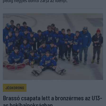
pedig négyes döntő zárja az idényt.
JÉGKORONG
Brassó csapata lett a bronzérmes az U13-
as hokibajnokságban