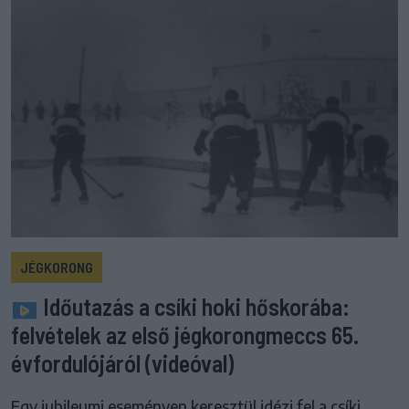
JÉGKORONG
Időutazás a csíki hoki hőskorába:
felvételek az első jégkorongmeccs 65.
évfordulójáról (videóval)
Egy jubileumi eseményen keresztül idézi fel a csíki