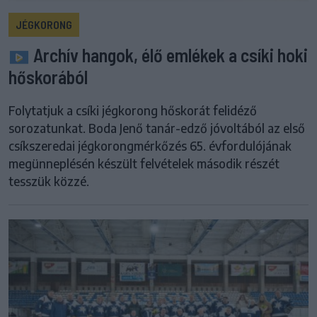
JÉGKORONG
Archív hangok, élő emlékek a csíki hoki
hőskorából
Folytatjuk a csíki jégkorong hőskorát felidéző
sorozatunkat. Boda Jenő tanár-edző jóvoltából az első
csíkszeredai jégkorongmérkőzés 65. évfordulójának
megünneplésén készült felvételek második részét
tesszük közzé.