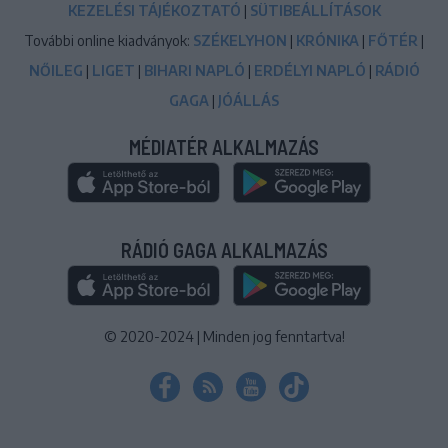
KEZELÉSI TÁJÉKOZTATÓ
|
SÜTIBEÁLLÍTÁSOK
További online kiadványok:
SZÉKELYHON
|
KRÓNIKA
|
FŐTÉR
|
NŐILEG
|
LIGET
|
BIHARI NAPLÓ
|
ERDÉLYI NAPLÓ
|
RÁDIÓ
GAGA
|
JÓÁLLÁS
MÉDIATÉR ALKALMAZÁS
RÁDIÓ GAGA ALKALMAZÁS
© 2020-2024
|
Minden jog fenntartva!