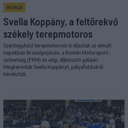
INTERJÚ
Svella Koppány, a feltörekvő
székely terepmotoros
Szentegyházi terepmotorost is díjaztak az elmúlt
napokban Brassópojánán, a Román Motorsport-
szövetség (FRM) év végi, díjkiosztó gáláján.
Megkerestük Svella Koppányt, pályafutásáról
kérdeztük.