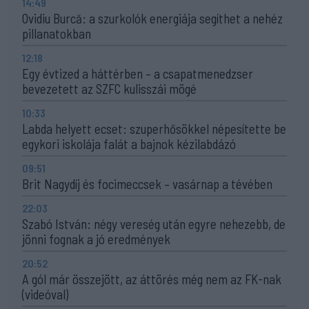
14:49
Ovidiu Burcă: a szurkolók energiája segíthet a nehéz
pillanatokban
12:18
Egy évtized a háttérben – a csapatmenedzser
bevezetett az SZFC kulisszái mögé
10:33
Labda helyett ecset: szuperhősökkel népesítette be
egykori iskolája falát a bajnok kézilabdázó
09:51
Brit Nagydíj és focimeccsek – vasárnap a tévében
22:03
Szabó István: négy vereség után egyre nehezebb, de
jönni fognak a jó eredmények
20:52
A gól már összejött, az áttörés még nem az FK-nak
(videóval)