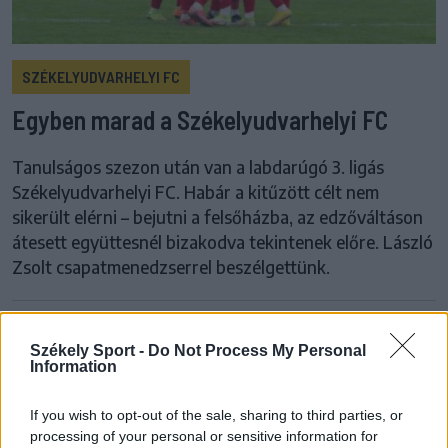
SZÉKELYUDVARHELYI FC
Egyben marad a Székelyudvarhelyi FC
Tanulságos szezon után van a labdarúgó 3. ligás
Székelyudvarhelyi FC. Habár a kitűzött célt nem
sikerült elérni – bejutni a felsőházba, az edzőváltáson
átesett együttesnél bizakodva tekintenek előre. László
Zsolt csapatmenedzserrel beszélgettünk.
Székely Sport -
Do Not Process My Personal
Information
If you wish to opt-out of the sale, sharing to third parties, or
processing of your personal or sensitive information for