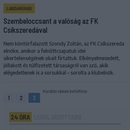
LABDARÚGÁS
Szembeloccsant a valóság az FK
Csíkszeredával
Nem köntörfalazott Szondy Zoltán, az FK Csíkszereda
elnöke, amikor a felnőttcsapatuk idei
sikertelenségének okait firtattuk. Elkényelmesedett,
jóllakott és túlfizetett társaságról van szó, akik
elégedetlenek is a sorsukkal – sorolta a klubelnök.
Korábbi cikkek betöltése
1
2
3
24 ÓRA
LEGOLVASOTTABB