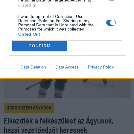
Personal Data for Targeted Advertising.
Opted In
I want to opt-out of Collection, Use,
Retention, Sale, and/or Sharing of my
Personal Data that Is Unrelated with the
Purposes for which it was collected.
Opted Out
CONFIRM
Data Deletion
Data Access
Privacy Policy
HÁROMSZÉKI ÁGYÚSOK
Elkezdték a felkészülést az Ágyúsok,
hazai vezetőedzőt keresnek