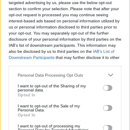
targeted advertising by us, please use the below opt-out
section to confirm your selection. Please note that after your
opt-out request is processed you may continue seeing
interest-based ads based on personal information utilized by
us or personal information disclosed to third parties prior to
your opt-out. You may separately opt-out of the further
disclosure of your personal information by third parties on the
IAB’s list of downstream participants. This information may
also be disclosed by us to third parties on the
IAB’s List of
KÉZDIVÁSÁRHELYI SE
Downstream Participants
that may further disclose it to other
third parties.
„Az biztos, hogy lesz foci!” – interjú Rancz
Lajossal, a Kézdivásárhelyi SE labdarúgó-
Personal Data Processing Opt Outs
szakosztályának elnökével
I want to opt-out of the Sharing of my
personal data.
Opted In
Rancz Lajos a Kézdivásárhelyi SE labdarúgó-
szakosztályának elnöke, tavaly óta az FRF végrehajtó
I want to opt-out of the Sale of my
Personal Data.
bizottságának egyetlen magyar nemzetiségű tagja. A
Opted In
3. Ligából hat év után kiesett csapat vezetőjével a
I want to opt-out of processing my
bajnoki szezonról és a tervekről beszélgettünk.