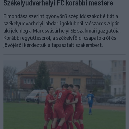
Székelyudvarhelyi FC korábbi mestere
Elmondása szerint gyönyörű szép időszakot élt át a
székelyudvarhelyi labdarúgóklubnál Mészáros Alpár,
aki jelenleg a Marosvásárhelyi SE szakmai igazgatója.
Korábbi együtteséről, a székelyföldi csapatokról és
jövőjéről kérdeztük a tapasztalt szakembert.