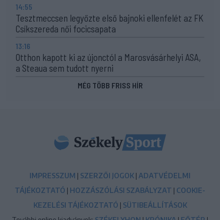
14:55
Tesztmeccsen legyőzte első bajnoki ellenfelét az FK
Csíkszereda női focicsapata
13:16
Otthon kapott ki az újonctól a Marosvásárhelyi ASA,
a Steaua sem tudott nyerni
MÉG TÖBB FRISS HÍR
IMPRESSZUM
|
SZERZŐI JOGOK
|
ADATVÉDELMI
TÁJÉKOZTATÓ
|
HOZZÁSZÓLÁSI SZABÁLYZAT
|
COOKIE-
KEZELÉSI TÁJÉKOZTATÓ
|
SÜTIBEÁLLÍTÁSOK
További online kiadványok:
SZÉKELYHON
|
KRÓNIKA
|
FŐTÉR
|