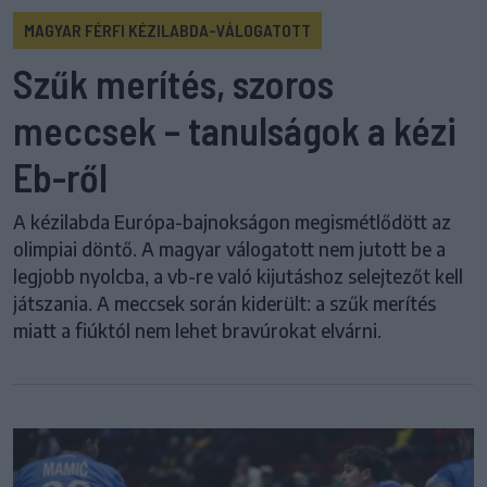
MAGYAR FÉRFI KÉZILABDA-VÁLOGATOTT
Szűk merítés, szoros
meccsek – tanulságok a kézi
Eb-ről
A kézilabda Európa-bajnokságon megismétlődött az
olimpiai döntő. A magyar válogatott nem jutott be a
legjobb nyolcba, a vb-re való kijutáshoz selejtezőt kell
játszania. A meccsek során kiderült: a szűk merítés
miatt a fiúktól nem lehet bravúrokat elvárni.