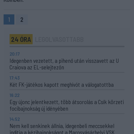
1
2
24 ÓRA
LEGOLVASOTTABB
20:17
Idegenben vezetett, a pihenő után visszavett az U
Craiova az EL-selejtezőn
17:43
Két FK-játékos kapott meghívót a válogatottba
16:22
Egy újonc jelentkezett, több átsorolás a Csík körzeti
focibajnokság új idényében
14:52
Nem kell senkinek állnia, idegenbeli meccsekkel
indítja a kézibajnokságot a Marosvásárhelyi VSK