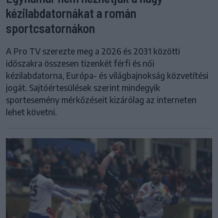
kézilabdatornákat a román
sportcsatornákon
A Pro TV szerezte meg a 2026 és 2031 közötti
időszakra összesen tizenkét férfi és női
kézilabdatorna, Európa- és világbajnokság közvetítési
jogát. Sajtóértesülések szerint mindegyik
sportesemény mérkőzéseit kizárólag az interneten
lehet követni.