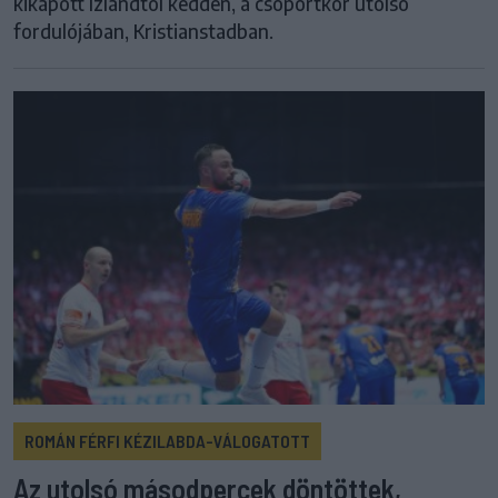
kikapott Izlandtól kedden, a csoportkör utolsó
fordulójában, Kristianstadban.
ROMÁN FÉRFI KÉZILABDA-VÁLOGATOTT
Az utolsó másodpercek döntöttek,