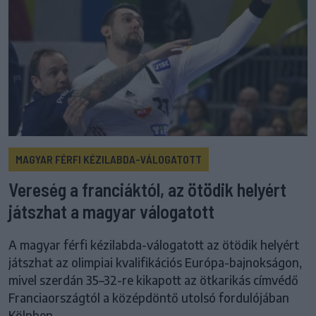
MAGYAR FÉRFI KÉZILABDA-VÁLOGATOTT
Vereség a franciáktól, az ötödik helyért
játszhat a magyar válogatott
A magyar férfi kézilabda-válogatott az ötödik helyért
játszhat az olimpiai kvalifikációs Európa-bajnokságon,
mivel szerdán 35–32-re kikapott az ötkarikás címvédő
Franciaországtól a középdöntő utolsó fordulójában
Kölnben.