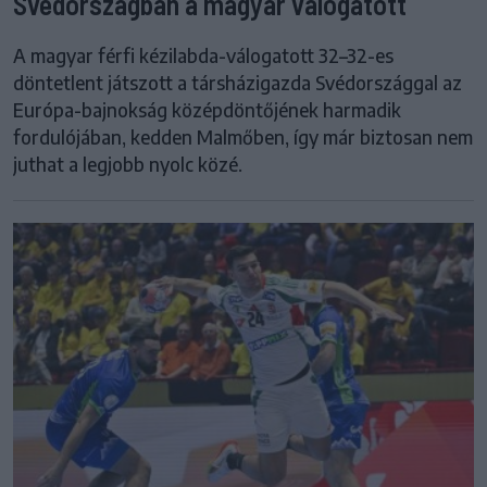
Svédországban a magyar válogatott
A magyar férfi kézilabda-válogatott 32–32-es
döntetlent játszott a társházigazda Svédországgal az
Európa-bajnokság középdöntőjének harmadik
fordulójában, kedden Malmőben, így már biztosan nem
juthat a legjobb nyolc közé.