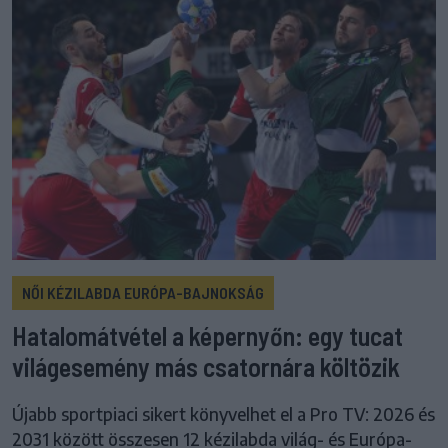
NŐI KÉZILABDA EURÓPA-BAJNOKSÁG
Hatalomátvétel a képernyőn: egy tucat
világesemény más csatornára költözik
Újabb sportpiaci sikert könyvelhet el a Pro TV: 2026 és
2031 között összesen 12 kézilabda világ- és Európa-