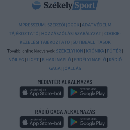
IMPRESSZUM
|
SZERZŐI JOGOK
|
ADATVÉDELMI
TÁJÉKOZTATÓ
|
HOZZÁSZÓLÁSI SZABÁLYZAT
|
COOKIE-
KEZELÉSI TÁJÉKOZTATÓ
|
SÜTIBEÁLLÍTÁSOK
További online kiadványok:
SZÉKELYHON
|
KRÓNIKA
|
FŐTÉR
|
NŐILEG
|
LIGET
|
BIHARI NAPLÓ
|
ERDÉLYI NAPLÓ
|
RÁDIÓ
GAGA
|
JÓÁLLÁS
MÉDIATÉR ALKALMAZÁS
RÁDIÓ GAGA ALKALMAZÁS