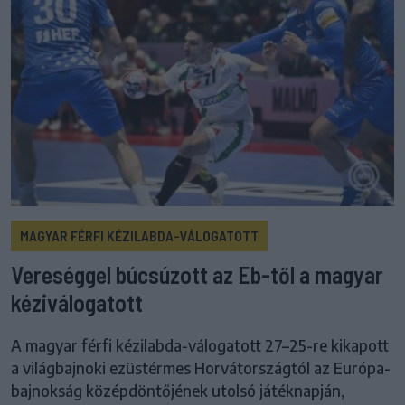
MAGYAR FÉRFI KÉZILABDA-VÁLOGATOTT
Vereséggel búcsúzott az Eb-től a magyar
kéziválogatott
A magyar férfi kézilabda-válogatott 27–25-re kikapott
a világbajnoki ezüstérmes Horvátországtól az Európa-
bajnokság középdöntőjének utolsó játéknapján,