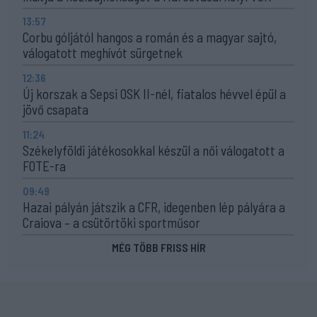
13:57
Corbu góljától hangos a román és a magyar sajtó,
válogatott meghívót sürgetnek
12:36
Új korszak a Sepsi OSK II-nél, fiatalos hévvel épül a
jövő csapata
11:24
Székelyföldi játékosokkal készül a női válogatott a
FOTE-ra
09:49
Hazai pályán játszik a CFR, idegenben lép pályára a
Craiova – a csütörtöki sportműsor
MÉG TÖBB FRISS HÍR