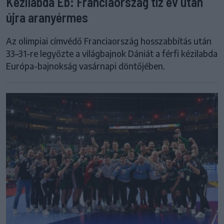
Kézilabda Eb: Franciaország tíz év után
újra aranyérmes
Az olimpiai címvédő Franciaország hosszabbítás után
33–31-re legyőzte a világbajnok Dániát a férfi kézilabda
Európa-bajnokság vasárnapi döntőjében.