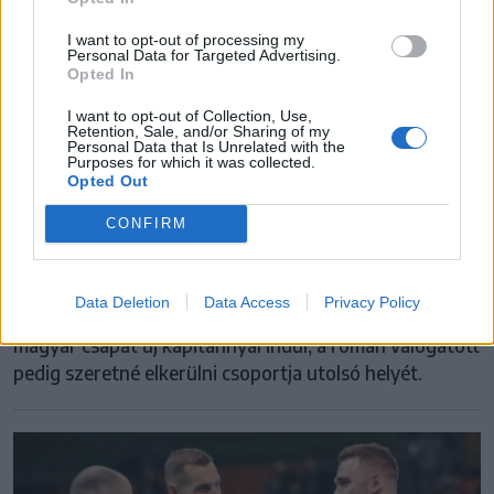
I want to opt-out of processing my
Personal Data for Targeted Advertising.
Opted In
MAGYAR FÉRFI KÉZILABDA-VÁLOGATOTT
I want to opt-out of Collection, Use,
Retention, Sale, and/or Sharing of my
Nagy hiányzók és fiatalos lendület –
Personal Data that Is Unrelated with the
Purposes for which it was collected.
újításokra törekszik az Eb-n a magyar
Opted Out
kéziválogatott
CONFIRM
Számos éles meccs, 24 együttes, minden találkozó
élet-halál harc: a férfi kézilabda Európa-bajnokság
Data Deletion
Data Access
Privacy Policy
idén is a kontinens legkeményebb tornája lesz. A
magyar csapat új kapitánnyal indul, a román válogatott
pedig szeretné elkerülni csoportja utolsó helyét.