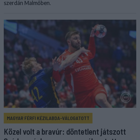
szerdán Malmőben.
MAGYAR FÉRFI KÉZILABDA-VÁLOGATOTT
Közel volt a bravúr: döntetlent játszott