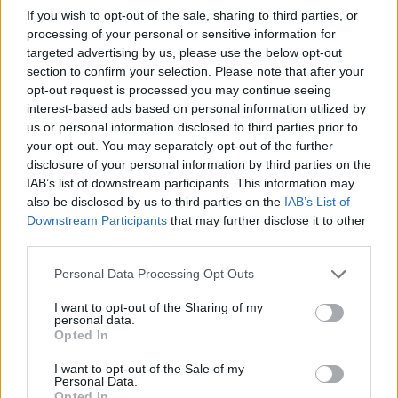
Végig futott az eredmény után, vereséggel
If you wish to opt-out of the sale, sharing to third parties, or
indította az Eb-t a román kéziválogatott
processing of your personal or sensitive information for
targeted advertising by us, please use the below opt-out
section to confirm your selection. Please note that after your
Mindössze a mérkőzés elején vezetett, utána viszont
opt-out request is processed you may continue seeing
végig hátrányban játszott a román férfi kézilabda-
interest-based ads based on personal information utilized by
válogatott, és hat góllal kikapott Portugáliától az
us or personal information disclosed to third parties prior to
Európa-bajnokság nyitányán.
your opt-out. You may separately opt-out of the further
disclosure of your personal information by third parties on the
IAB’s list of downstream participants. This information may
also be disclosed by us to third parties on the
IAB’s List of
Downstream Participants
that may further disclose it to other
third parties.
Personal Data Processing Opt Outs
I want to opt-out of the Sharing of my
personal data.
Opted In
I want to opt-out of the Sale of my
Personal Data.
Opted In