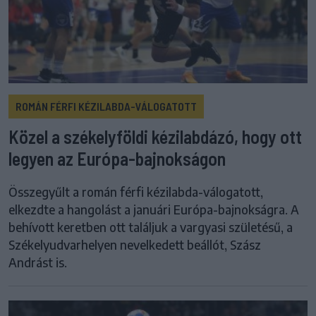
ROMÁN FÉRFI KÉZILABDA-VÁLOGATOTT
Közel a székelyföldi kézilabdázó, hogy ott
legyen az Európa-bajnokságon
Összegyűlt a román férfi kézilabda-válogatott,
elkezdte a hangolást a januári Európa-bajnokságra. A
behívott keretben ott találjuk a vargyasi születésű, a
Székelyudvarhelyen nevelkedett beállót, Szász
Andrást is.