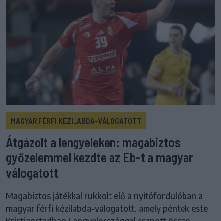
MAGYAR FÉRFI KÉZILABDA-VÁLOGATOTT
Átgázolt a lengyeleken: magabiztos
győzelemmel kezdte az Eb-t a magyar
válogatott
Magabiztos játékkal rukkolt elő a nyitófordulóban a
magyar férfi kézilabda-válogatott, amely péntek este
Kristianstadban Lengyelországgal csapott össze.