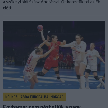
a székelyföldi Szász Andrással. Őt kerestük fel az Eb
előtt.
NŐI KÉZILABDA EURÓPA-BAJNOKSÁG
Egyhamar nem nézhetjük a nagy