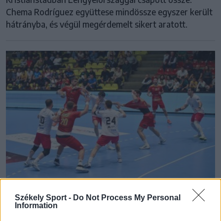
Chema Rodríguez együttese mindössze egyszer került
hátrányba, és végül megérdemelt sikert aratott.
Székely Sport -
Do Not Process My Personal
ROMÁN FÉRFI KÉZILABDA-VÁLOGATOTT
Information