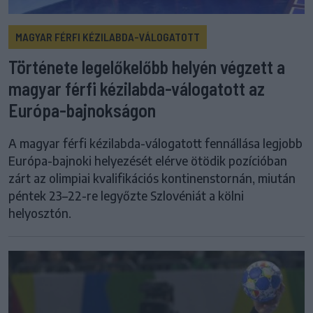
MAGYAR FÉRFI KÉZILABDA-VÁLOGATOTT
Története legelőkelőbb helyén végzett a
magyar férfi kézilabda-válogatott az
Európa-bajnokságon
A magyar férfi kézilabda-válogatott fennállása legjobb
Európa-bajnoki helyezését elérve ötödik pozícióban
zárt az olimpiai kvalifikációs kontinenstornán, miután
péntek 23–22-re legyőzte Szlovéniát a kölni
helyosztón.