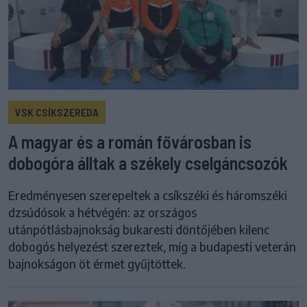
VSK CSÍKSZEREDA
A magyar és a román fővárosban is
dobogóra álltak a székely cselgáncsozók
Eredményesen szerepeltek a csíkszéki és háromszéki
dzsúdósok a hétvégén: az országos
utánpótlásbajnokság bukaresti döntőjében kilenc
dobogós helyezést szereztek, míg a budapesti veterán
bajnokságon öt érmet gyűjtöttek.