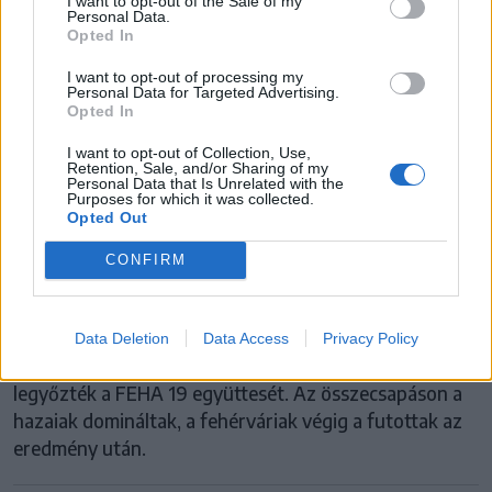
I want to opt-out of the Sale of my
Personal Data.
Opted In
I want to opt-out of processing my
Personal Data for Targeted Advertising.
Opted In
I want to opt-out of Collection, Use,
Retention, Sale, and/or Sharing of my
Personal Data that Is Unrelated with the
Purposes for which it was collected.
ERSTE LIGA
Opted Out
A Brassói Corona megnyomta az egyik
CONFIRM
harmadot, ez elég volt az első diadalhoz
Magabiztos győzelemmel kezdte a jégkorong Erste
Data Deletion
Data Access
Privacy Policy
Liga rájátszását a Brassói Corona: a kék-sárgák simán
legyőzték a FEHA 19 együttesét. Az összecsapáson a
hazaiak domináltak, a fehérváriak végig a futottak az
eredmény után.