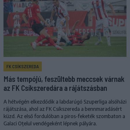
FK CSÍKSZEREDA
Más tempójú, feszültebb meccsek várnak
az FK Csíkszeredára a rájátszásban
A hétvégén elkezdődik a labdarúgó Szuperliga alsóházi
rájátszása, ahol az FK Csíkszereda a bennmaradásért
küzd. Az első fordulóban a piros-feketék szombaton a
Galaci Oțelul vendégeként lépnek pályára.