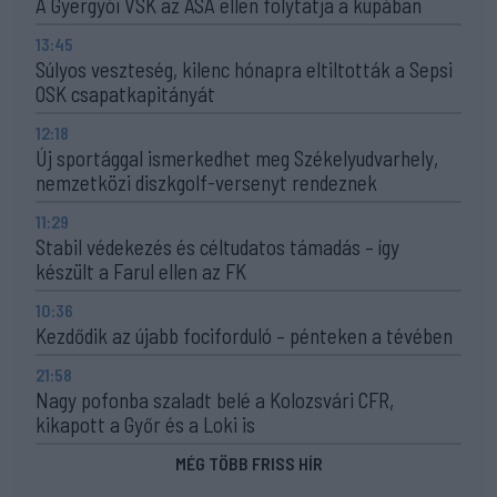
A Gyergyói VSK az ASA ellen folytatja a kupában
13:45
Súlyos veszteség, kilenc hónapra eltiltották a Sepsi
OSK csapatkapitányát
12:18
Új sportággal ismerkedhet meg Székelyudvarhely,
nemzetközi diszkgolf-versenyt rendeznek
11:29
Stabil védekezés és céltudatos támadás – így
készült a Farul ellen az FK
10:36
Kezdődik az újabb fociforduló – pénteken a tévében
21:58
Nagy pofonba szaladt belé a Kolozsvári CFR,
kikapott a Győr és a Loki is
MÉG TÖBB FRISS HÍR