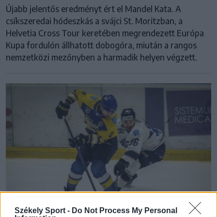
Újabb jelentős eredményt ért el Mandel Kata. A
csíkszeredai hódeszkás a svájci St. Moritzban, a
Helvetia Cross Tour keretében megrendezett Európa
Kupa fordulón állhatott dobogóra, miután a rangos
nemzetközi mezőnyben a harmadik helyen végzett.
Székely Sport -
Do Not Process My Personal