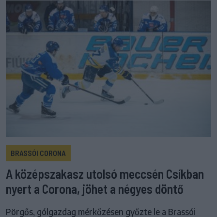
BRASSÓI CORONA
A középszakasz utolsó meccsén Csíkban
nyert a Corona, jöhet a négyes döntő
Pörgős, gólgazdag mérkőzésen győzte le a Brassói