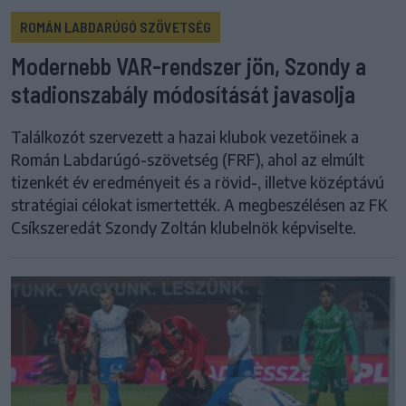
ROMÁN LABDARÚGÓ SZÖVETSÉG
Modernebb VAR-rendszer jön, Szondy a
stadionszabály módosítását javasolja
Találkozót szervezett a hazai klubok vezetőinek a
Román Labdarúgó-szövetség (FRF), ahol az elmúlt
tizenkét év eredményeit és a rövid-, illetve középtávú
stratégiai célokat ismertették. A megbeszélésen az FK
Csíkszeredát Szondy Zoltán klubelnök képviselte.