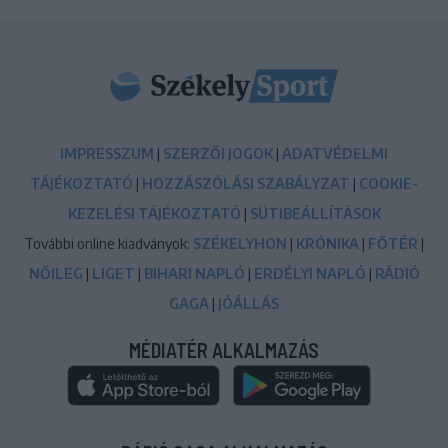
IMPRESSZUM
|
SZERZŐI JOGOK
|
ADATVÉDELMI
TÁJÉKOZTATÓ
|
HOZZÁSZÓLÁSI SZABÁLYZAT
|
COOKIE-
KEZELÉSI TÁJÉKOZTATÓ
|
SÜTIBEÁLLÍTÁSOK
További online kiadványok:
SZÉKELYHON
|
KRÓNIKA
|
FŐTÉR
|
NŐILEG
|
LIGET
|
BIHARI NAPLÓ
|
ERDÉLYI NAPLÓ
|
RÁDIÓ
GAGA
|
JÓÁLLÁS
MÉDIATÉR ALKALMAZÁS