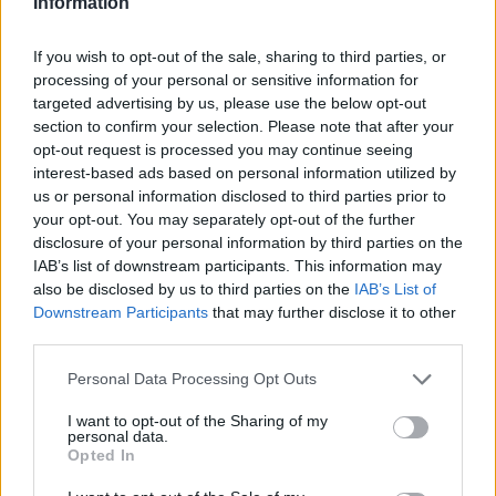
Information
BRASSÓI CORONA
If you wish to opt-out of the sale, sharing to third parties, or
processing of your personal or sensitive information for
„Playoffhokit kell játszanunk” – edzői
targeted advertising by us, please use the below opt-out
reakciók az Erste Liga rájátszásának első
section to confirm your selection. Please note that after your
opt-out request is processed you may continue seeing
napjáról
interest-based ads based on personal information utilized by
us or personal information disclosed to third parties prior to
Magabiztos brassói siker, miskolci pályaelőny-rablás és
your opt-out. You may separately opt-out of the further
maratoni újpesti fordítás jellemezte az Erste Liga
disclosure of your personal information by third parties on the
rájátszásának első játéknapját. A mérkőzéseket
IAB’s list of downstream participants. This information may
also be disclosed by us to third parties on the
IAB’s List of
követően értékeltek a vezetőedzők.
Downstream Participants
that may further disclose it to other
third parties.
Personal Data Processing Opt Outs
I want to opt-out of the Sharing of my
personal data.
Opted In