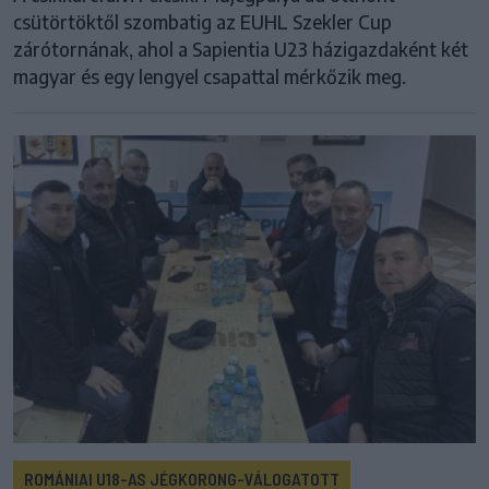
csütörtöktől szombatig az EUHL Szekler Cup
zárótornának, ahol a Sapientia U23 házigazdaként két
magyar és egy lengyel csapattal mérkőzik meg.
ROMÁNIAI U18-AS JÉGKORONG-VÁLOGATOTT