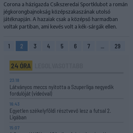
Corona a házigazda Csíkszeredai Sportklubot a román
jégkorongbajnokság középszakaszának utolsó
játéknapján. A hazaiak csak a középső harmadban
voltak partiban, ami kevés volt a kék-sárgák ellen.
1
2
3
4
5
6
7
...
29
24 ÓRA
LEGOLVASOTTABB
23:18
Látványos meccs nyitotta a Szuperliga negyedik
fordulóját (videóval)
16:43
Egyetlen székelyföldi résztvevő lesz a futsal 2.
Ligában
15:07