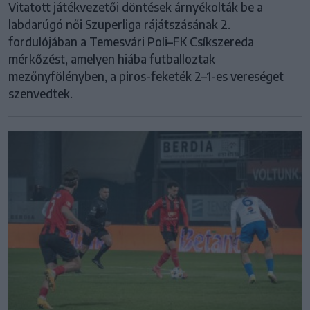
Vitatott játékvezetői döntések árnyékolták be a
labdarúgó női Szuperliga rájátszásának 2.
fordulójában a Temesvári Poli–FK Csíkszereda
mérkőzést, amelyen hiába futballoztak
mezőnyfölényben, a piros-feketék 2–1-es vereséget
szenvedtek.