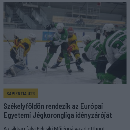
SAPIENTIA U23
Székelyföldön rendezik az Európai
Egyetemi Jégkorongliga idényzáróját
A csíkkarcfalvi Felcsíki Műjégpálya ad otthont