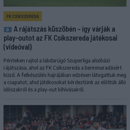
FK CSÍKSZEREDA
A rájátszás küszöbén – így várják a
play-outot az FK Csíkszereda játékosai
(videóval)
Pénteken rajtol a labdarúgó Szuperliga alsóházi
rájátszása, ahol az FK Csíkszereda a bennmaradásért
küzd. A felkészülés hajrájában edzésen látogattuk meg
a csapatot, ahol játékosokat kérdeztünk az előttük álló
időszakról és a play-out kihívásairól.