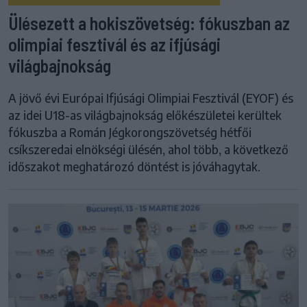
Ülésezett a hokiszövetség: fókuszban az
olimpiai fesztivál és az ifjúsági
világbajnokság
A jövő évi Európai Ifjúsági Olimpiai Fesztivál (EYOF) és
az idei U18-as világbajnokság előkészületei kerültek
fókuszba a Román Jégkorongszövetség hétfői
csíkszeredai elnökségi ülésén, ahol több, a következő
időszakot meghatározó döntést is jóváhagytak.