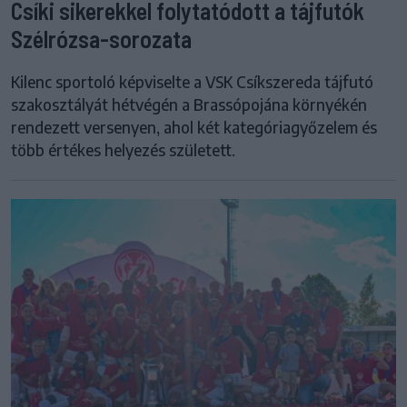
Csíki sikerekkel folytatódott a tájfutók
Szélrózsa-sorozata
Kilenc sportoló képviselte a VSK Csíkszereda tájfutó
szakosztályát hétvégén a Brassópojána környékén
rendezett versenyen, ahol két kategóriagyőzelem és
több értékes helyezés született.