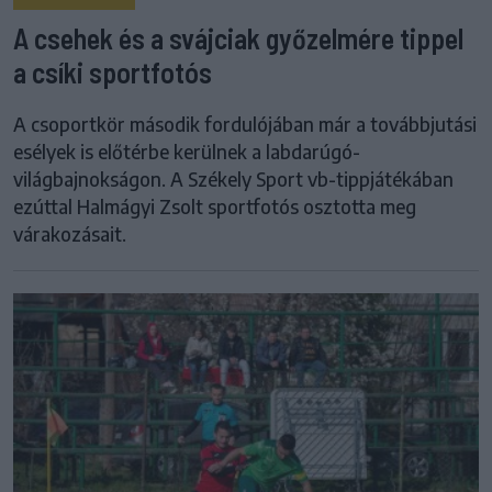
A csehek és a svájciak győzelmére tippel
a csíki sportfotós
A csoportkör második fordulójában már a továbbjutási
esélyek is előtérbe kerülnek a labdarúgó-
világbajnokságon. A Székely Sport vb-tippjátékában
ezúttal Halmágyi Zsolt sportfotós osztotta meg
várakozásait.