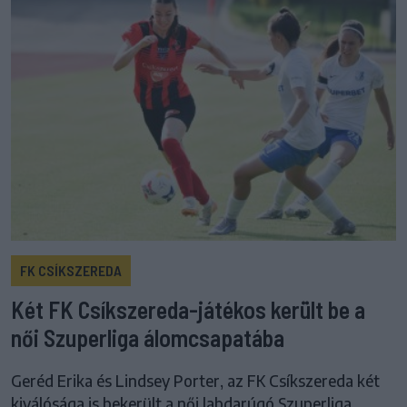
FK CSÍKSZEREDA
Két FK Csíkszereda-játékos került be a
női Szuperliga álomcsapatába
Geréd Erika és Lindsey Porter, az FK Csíkszereda két
kiválósága is bekerült a női labdarúgó Szuperliga