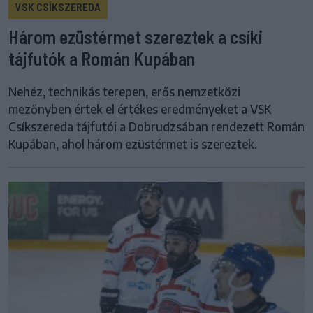
VSK CSÍKSZEREDA
Három ezüstérmet szereztek a csíki
tájfutók a Román Kupában
Nehéz, technikás terepen, erős nemzetközi
mezőnyben értek el értékes eredményeket a VSK
Csíkszereda tájfutói a Dobrudzsában rendezett Román
Kupában, ahol három ezüstérmet is szereztek.