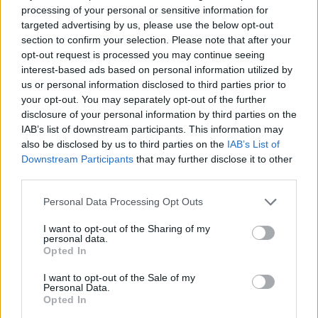
Kemény vetélytársak jutottak a magyar
processing of your personal or sensitive information for
targeted advertising by us, please use the below opt-out
és a román női fociválogatottnak a vb-
section to confirm your selection. Please note that after your
selejtezőben
opt-out request is processed you may continue seeing
interest-based ads based on personal information utilized by
us or personal information disclosed to third parties prior to
A női labdarúgó-világbajnoki selejtező rájátszásának
your opt-out. You may separately opt-out of the further
sorsolásán Magyarország Hollandiát, míg Románia
disclosure of your personal information by third parties on the
Norvégiát kapta ellenfélül. Mindkét válogatott hazai
IAB’s list of downstream participants. This information may
pályán kezdi az októberi párharcot.
also be disclosed by us to third parties on the
IAB’s List of
Downstream Participants
that may further disclose it to other
third parties.
Personal Data Processing Opt Outs
I want to opt-out of the Sharing of my
personal data.
Opted In
I want to opt-out of the Sale of my
Personal Data.
Opted In