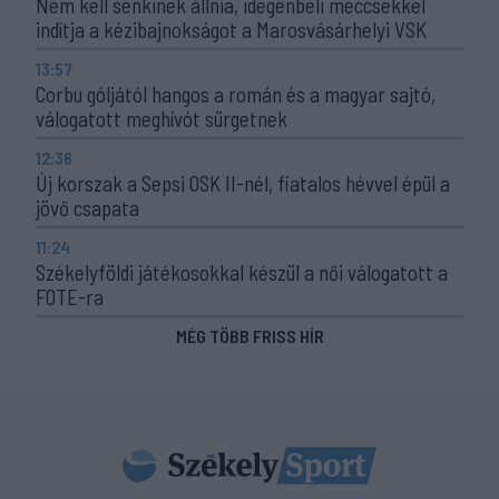
Nem kell senkinek állnia, idegenbeli meccsekkel
indítja a kézibajnokságot a Marosvásárhelyi VSK
13:57
Corbu góljától hangos a román és a magyar sajtó,
válogatott meghívót sürgetnek
12:36
Új korszak a Sepsi OSK II-nél, fiatalos hévvel épül a
jövő csapata
11:24
Székelyföldi játékosokkal készül a női válogatott a
FOTE-ra
MÉG TÖBB FRISS HÍR