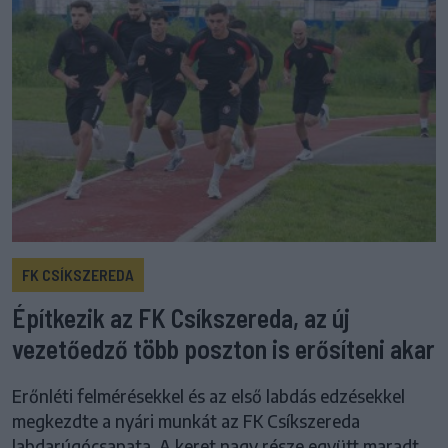
FK CSÍKSZEREDA
Építkezik az FK Csíkszereda, az új
vezetőedző több poszton is erősíteni akar
Erőnléti felmérésekkel és az első labdás edzésekkel
megkezdte a nyári munkát az FK Csíkszereda
labdarúgócsapata. A keret nagy része együtt maradt,