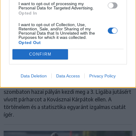
I want to opt-out of processing my
Personal Data for Targeted Advertising.
Opted In
I want to opt-out of Collection, Use,
Retention, Sale, and/or Sharing of my
Personal Data that Is Unrelated with the
Purposes for which it was collected.
3. LIGA OSZTÁLYOZÓ
Opted Out
Régi rivalizálás, nagy tét: Hargita–
CONFIRM
Kovászna megyék történelmi párharcai az
osztályozón
Data Deletion
Data Access
Privacy Policy
A Hargita megyei bajnok Csíkszentsimoni KSK
szombaton hazai pályán kezdi meg a 3. Ligába jutásért
vívott párharcot a Kovásznai Kárpátok ellen. A
történelem és a statisztika egyaránt izgalmas csatát
ígér.