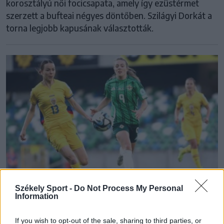
korosztályú női focicsapata, amely így ezüstérmet
szerzett a bufteai négyes döntőben. Szilágyi Dorkát a
torna legjobb kapusának választották.
Székely Sport -
Do Not Process My Personal
Information
ROMÁN NŐI LABDARÚGÓ-VÁLOGATOTT
If you wish to opt-out of the sale, sharing to third parties, or