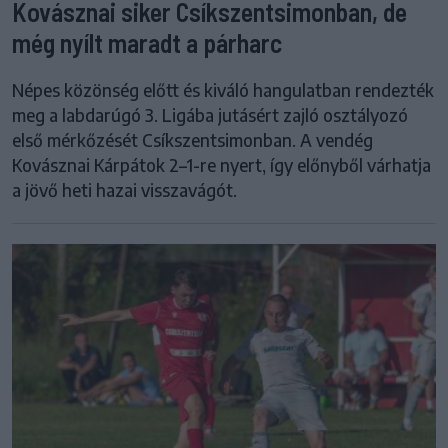
Kovásznai siker Csíkszentsimonban, de
még nyílt maradt a párharc
Népes közönség előtt és kiváló hangulatban rendezték
meg a labdarúgó 3. Ligába jutásért zajló osztályozó
első mérkőzését Csíkszentsimonban. A vendég
Kovásznai Kárpátok 2–1-re nyert, így előnyből várhatja
a jövő heti hazai visszavágót.