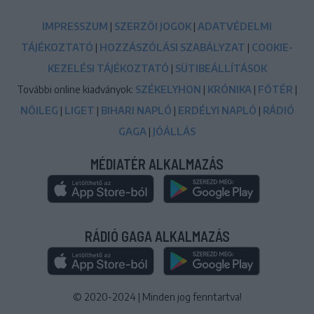
IMPRESSZUM
|
SZERZŐI JOGOK
|
ADATVÉDELMI
TÁJÉKOZTATÓ
|
HOZZÁSZÓLÁSI SZABÁLYZAT
|
COOKIE-
KEZELÉSI TÁJÉKOZTATÓ
|
SÜTIBEÁLLÍTÁSOK
További online kiadványok:
SZÉKELYHON
|
KRÓNIKA
|
FŐTÉR
|
NŐILEG
|
LIGET
|
BIHARI NAPLÓ
|
ERDÉLYI NAPLÓ
|
RÁDIÓ
GAGA
|
JÓÁLLÁS
MÉDIATÉR ALKALMAZÁS
RÁDIÓ GAGA ALKALMAZÁS
© 2020-2024
|
Minden jog fenntartva!