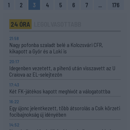
1
2
3
4
5
6
7
...
176
24 ÓRA
LEGOLVASOTTABB
21:58
Nagy pofonba szaladt belé a Kolozsvári CFR,
kikapott a Győr és a Loki is
20:17
Idegenben vezetett, a pihenő után visszavett az U
Craiova az EL-selejtezőn
17:43
Két FK-játékos kapott meghívót a válogatottba
16:22
Egy újonc jelentkezett, több átsorolás a Csík körzeti
focibajnokság új idényében
14:52