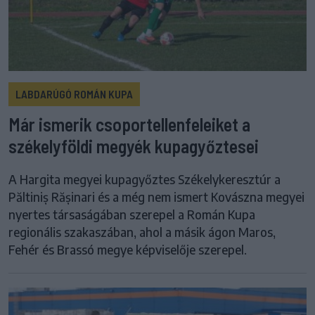
LABDARÚGÓ ROMÁN KUPA
Már ismerik csoportellenfeleiket a
székelyföldi megyék kupagyőztesei
A Hargita megyei kupagyőztes Székelykeresztúr a
Păltiniș Rășinari és a még nem ismert Kovászna megyei
nyertes társaságában szerepel a Román Kupa
regionális szakaszában, ahol a másik ágon Maros,
Fehér és Brassó megye képviselője szerepel.