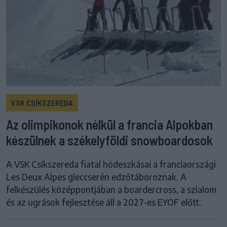
VSK CSÍKSZEREDA
Az olimpikonok nélkül a francia Alpokban
készülnek a székelyföldi snowboardosok
A VSK Csíkszereda fiatal hódeszkásai a franciaországi
Les Deux Alpes gleccserén edzőtáboroznak. A
felkészülés középpontjában a boardercross, a szlalom
és az ugrások fejlesztése áll a 2027-es EYOF előtt.