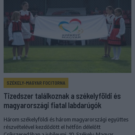
SZÉKELY-MAGYAR FOCITORNA
Tizedszer találkoznak a székelyföldi és
magyarországi fiatal labdarúgók
Három székelyföldi és három magyarországi együttes
részvételével kezdődött el hétfőn délelőtt
Csíkszeredában a jubileumi, 10. Székely-Magyar