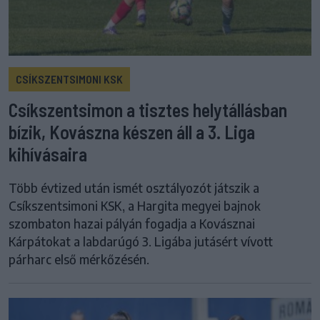
CSÍKSZENTSIMONI KSK
Csíkszentsimon a tisztes helytállásban
bízik, Kovászna készen áll a 3. Liga
kihívásaira
Több évtized után ismét osztályozót játszik a
Csíkszentsimoni KSK, a Hargita megyei bajnok
szombaton hazai pályán fogadja a Kovásznai
Kárpátokat a labdarúgó 3. Ligába jutásért vívott
párharc első mérkőzésén.