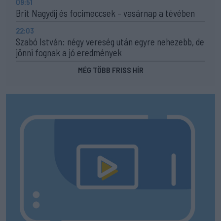
09:51
Brit Nagydíj és focimeccsek – vasárnap a tévében
22:03
Szabó István: négy vereség után egyre nehezebb, de
jönni fognak a jó eredmények
MÉG TÖBB FRISS HÍR