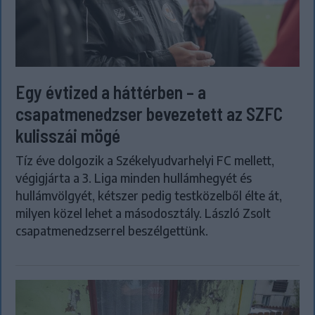
Egy évtized a háttérben – a
csapatmenedzser bevezetett az SZFC
kulisszái mögé
Tíz éve dolgozik a Székelyudvarhelyi FC mellett,
végigjárta a 3. Liga minden hullámhegyét és
hullámvölgyét, kétszer pedig testközelből élte át,
milyen közel lehet a másodosztály. László Zsolt
csapatmenedzserrel beszélgettünk.