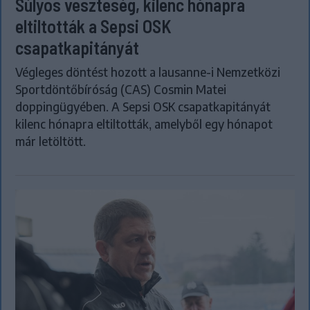
Súlyos veszteség, kilenc hónapra
eltiltották a Sepsi OSK
csapatkapitányát
Végleges döntést hozott a lausanne-i Nemzetközi
Sportdöntőbíróság (CAS) Cosmin Matei
doppingügyében. A Sepsi OSK csapatkapitányát
kilenc hónapra eltiltották, amelyből egy hónapot
már letöltött.