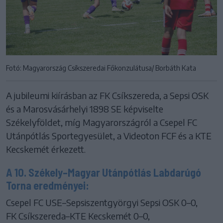
Fotó: Magyarország Csíkszeredai Főkonzulátusa/ Borbáth Kata
A jubileumi kiírásban az FK Csíkszereda, a Sepsi OSK
és a Marosvásárhelyi 1898 SE képviselte
Székelyföldet, míg Magyarországról a Csepel FC
Utánpótlás Sportegyesület, a Videoton FCF és a KTE
Kecskemét érkezett.
A 10. Székely–Magyar Utánpótlás Labdarúgó
Torna eredményei:
Csepel FC USE–Sepsiszentgyörgyi Sepsi OSK 0–0,
FK Csíkszereda–KTE Kecskemét 0–0,