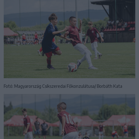
Fotó: Magyarország Csíkszeredai Főkonzulátusa/ Borbáth Kata