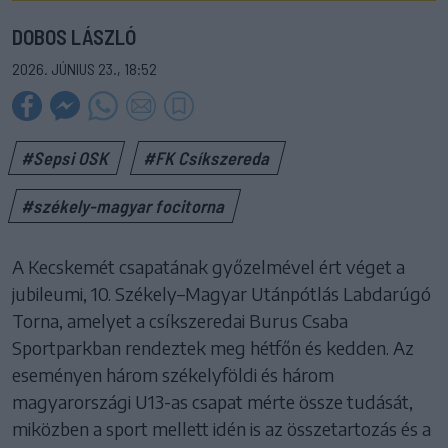
DOBOS LÁSZLÓ
2026. JÚNIUS 23., 18:52
#Sepsi OSK
#FK Csíkszereda
#székely-magyar focitorna
A Kecskemét csapatának győzelmével ért véget a
jubileumi, 10. Székely–Magyar Utánpótlás Labdarúgó
Torna, amelyet a csíkszeredai Burus Csaba
Sportparkban rendeztek meg hétfőn és kedden. Az
eseményen három székelyföldi és három
magyarországi U13-as csapat mérte össze tudását,
miközben a sport mellett idén is az összetartozás és a