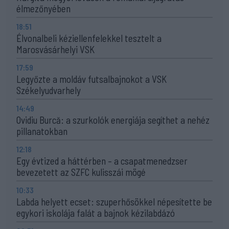
élmezőnyében
18:51
Élvonalbeli kéziellenfelekkel tesztelt a
Marosvásárhelyi VSK
17:59
Legyőzte a moldáv futsalbajnokot a VSK
Székelyudvarhely
14:49
Ovidiu Burcă: a szurkolók energiája segíthet a nehéz
pillanatokban
12:18
Egy évtized a háttérben – a csapatmenedzser
bevezetett az SZFC kulisszái mögé
10:33
Labda helyett ecset: szuperhősökkel népesítette be
egykori iskolája falát a bajnok kézilabdázó