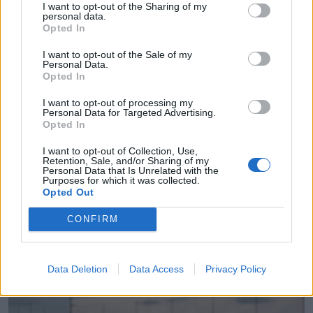
I want to opt-out of the Sharing of my
personal data.
Opted In
Fotó: Magyarország Csíkszeredai Főkonzulátusa/ Borbáth Kata
I want to opt-out of the Sale of my
Personal Data.
Opted In
I want to opt-out of processing my
Personal Data for Targeted Advertising.
Opted In
I want to opt-out of Collection, Use,
Retention, Sale, and/or Sharing of my
Personal Data that Is Unrelated with the
Purposes for which it was collected.
Opted Out
CONFIRM
Fotó: Magyarország Csíkszeredai Főkonzulátusa/ Borbáth Kata
Data Deletion
Data Access
Privacy Policy