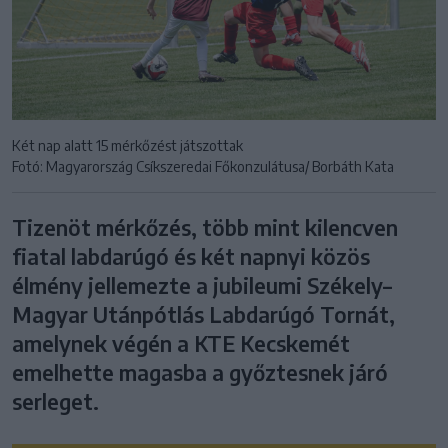
Két nap alatt 15 mérkőzést játszottak
Fotó: Magyarország Csíkszeredai Főkonzulátusa/ Borbáth Kata
Tizenöt mérkőzés, több mint kilencven
fiatal labdarúgó és két napnyi közös
élmény jellemezte a jubileumi Székely–
Magyar Utánpótlás Labdarúgó Tornát,
amelynek végén a KTE Kecskemét
emelhette magasba a győztesnek járó
serleget.