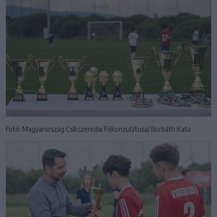
Fotó: Magyarország Csíkszeredai Főkonzulátusa/ Borbáth Kata