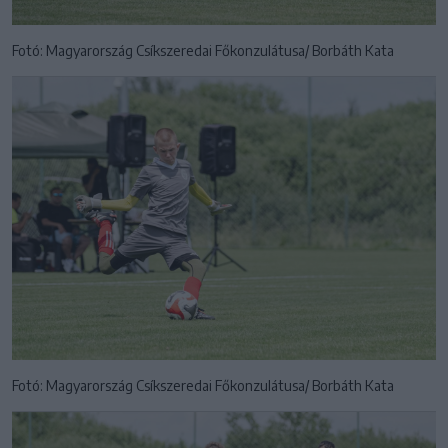
Fotó: Magyarország Csíkszeredai Főkonzulátusa/ Borbáth Kata
Fotó: Magyarország Csíkszeredai Főkonzulátusa/ Borbáth Kata