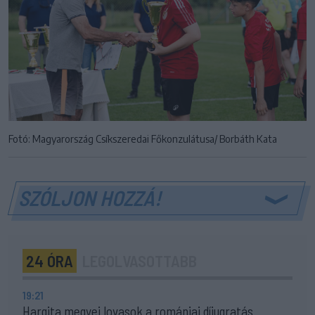
Fotó: Magyarország Csíkszeredai Főkonzulátusa/ Borbáth Kata
SZÓLJON HOZZÁ!
24 ÓRA
LEGOLVASOTTABB
19:21
Hargita megyei lovasok a romániai díjugratás