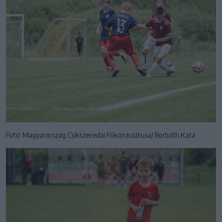
Fotó: Magyarország Csíkszeredai Főkonzulátusa/ Borbáth Kata