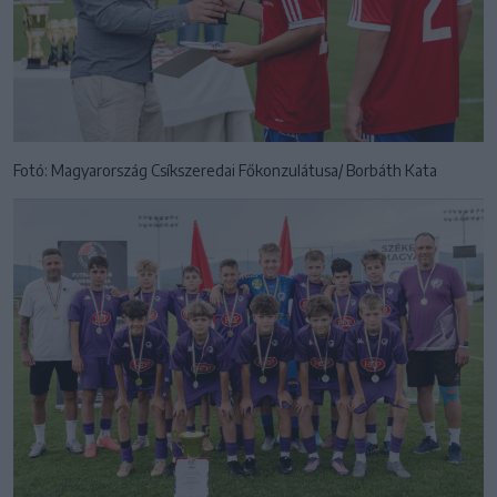
Fotó: Magyarország Csíkszeredai Főkonzulátusa/ Borbáth Kata