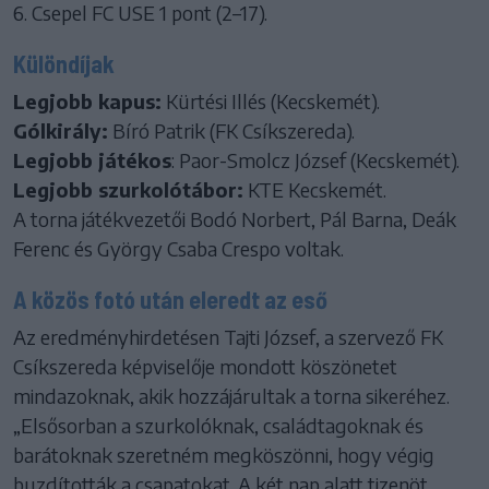
6. Csepel FC USE 1 pont (2–17).
Különdíjak
Legjobb kapus:
Kürtési Illés (Kecskemét).
Gólkirály:
Bíró Patrik (FK Csíkszereda).
Legjobb játékos
: Paor-Smolcz József (Kecskemét).
Legjobb szurkolótábor:
KTE Kecskemét.
A torna játékvezetői Bodó Norbert, Pál Barna, Deák
Ferenc és György Csaba Crespo voltak.
A közös fotó után eleredt az eső
Az eredményhirdetésen Tajti József, a szervező FK
Csíkszereda képviselője mondott köszönetet
mindazoknak, akik hozzájárultak a torna sikeréhez.
„Elsősorban a szurkolóknak, családtagoknak és
barátoknak szeretném megköszönni, hogy végig
buzdították a csapatokat. A két nap alatt tizenöt