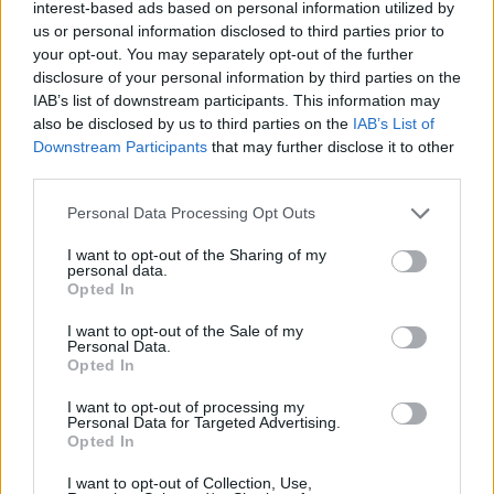
interest-based ads based on personal information utilized by
us or personal information disclosed to third parties prior to
12:18
your opt-out. You may separately opt-out of the further
Új sportággal ismerkedhet meg Székelyudvarhely,
disclosure of your personal information by third parties on the
nemzetközi diszkgolf-versenyt rendeznek
IAB’s list of downstream participants. This information may
11:29
also be disclosed by us to third parties on the
IAB’s List of
Stabil védekezés és céltudatos támadás – így
Downstream Participants
that may further disclose it to other
készült a Farul ellen az FK
third parties.
10:36
Personal Data Processing Opt Outs
Kezdődik az újabb fociforduló – pénteken a tévében
I want to opt-out of the Sharing of my
personal data.
21:58
Opted In
Nagy pofonba szaladt belé a Kolozsvári CFR,
kikapott a Győr és a Loki is
I want to opt-out of the Sale of my
Personal Data.
20:17
Opted In
Idegenben vezetett, a pihenő után visszavett az U
I want to opt-out of processing my
Craiova az EL-selejtezőn
Personal Data for Targeted Advertising.
Opted In
MÉG TÖBB FRISS HÍR
I want to opt-out of Collection, Use,