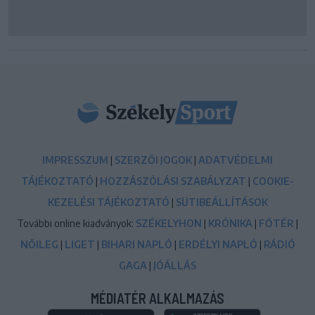
IMPRESSZUM
|
SZERZŐI JOGOK
|
ADATVÉDELMI
TÁJÉKOZTATÓ
|
HOZZÁSZÓLÁSI SZABÁLYZAT
|
COOKIE-
KEZELÉSI TÁJÉKOZTATÓ
|
SÜTIBEÁLLÍTÁSOK
További online kiadványok:
SZÉKELYHON
|
KRÓNIKA
|
FŐTÉR
|
NŐILEG
|
LIGET
|
BIHARI NAPLÓ
|
ERDÉLYI NAPLÓ
|
RÁDIÓ
GAGA
|
JÓÁLLÁS
MÉDIATÉR ALKALMAZÁS