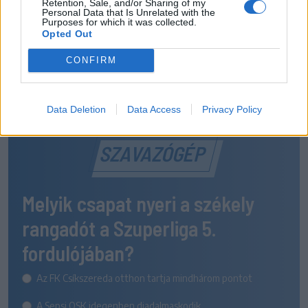
Retention, Sale, and/or Sharing of my
Personal Data that Is Unrelated with the
Purposes for which it was collected.
Opted Out
CONFIRM
Data Deletion
Data Access
Privacy Policy
SZAVAZÓGÉP
Melyik csapat nyeri a székely
rangadót a Szuperliga 5.
fordulójában?
Az FK Csíkszereda otthon tartja mindhárom pontot
A Sepsi OSK idegenben diadalmaskodik