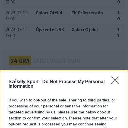
12:00
0
2023. 03. 03.
Galaci Oțelul
FK Csíkszereda
1-
17:00
0
2023. 03. 12.
Újszentesi SK
Galaci Oțelul
1-
13:00
1
24 ÓRA
LEGOLVASOTTABB
16:43
Egyetlen székelyföldi résztvevő lesz a futsal 2.
Székely Sport -
Do Not Process My Personal
Information
Ligában
15:07
If you wish to opt-out of the sale, sharing to third parties, or
A Gyergyói VSK az ASA ellen folytatja a kupában
processing of your personal or sensitive information for
targeted advertising by us, please use the below opt-out
13:45
section to confirm your selection. Please note that after your
Súlyos veszteség, kilenc hónapra eltiltották a Sepsi
opt-out request is processed you may continue seeing
OSK csapatkapitányát