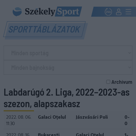
SPORTTÁBLÁZATOK
Archívum
Labdarúgó 2. Liga, 2022–2023-as
szezon, alapszakasz
2022. 08. 06.
Galaci Oțelul
Jászvásári Poli
0-
11:30
0
2022. 08. 16.
Bukaresti
Galaci Oțelul
1-