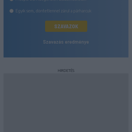
Egyik sem, döntetlennel zárul a párharcuk
SZAVAZOK
Szavazás eredménye
HIRDETÉS