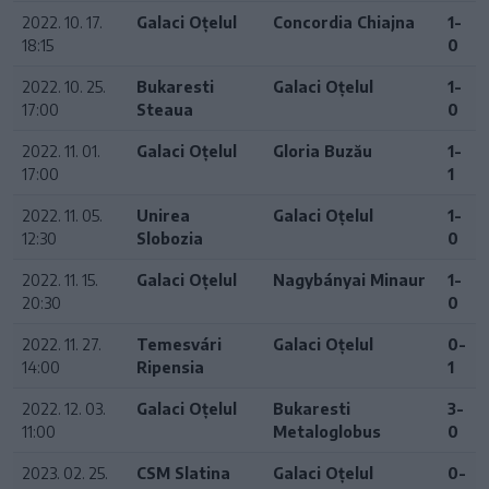
2022. 10. 17.
Galaci Oțelul
Concordia Chiajna
1-
18:15
0
2022. 10. 25.
Bukaresti
Galaci Oțelul
1-
17:00
Steaua
0
2022. 11. 01.
Galaci Oțelul
Gloria Buzău
1-
17:00
1
2022. 11. 05.
Unirea
Galaci Oțelul
1-
12:30
Slobozia
0
2022. 11. 15.
Galaci Oțelul
Nagybányai Minaur
1-
20:30
0
2022. 11. 27.
Temesvári
Galaci Oțelul
0-
14:00
Ripensia
1
2022. 12. 03.
Galaci Oțelul
Bukaresti
3-
11:00
Metaloglobus
0
2023. 02. 25.
CSM Slatina
Galaci Oțelul
0-