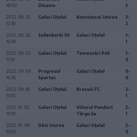
18:00
Dinamo
3
2022. 08. 21.
Galaci Oțelul
Konstancai Unirea
3-
12:30
2
2022. 08. 26.
Sellenberki SK
Galaci Oțelul
1-
16:30
1
2022. 09. 03.
Galaci Oțelul
Temesvári Poli
1-
11:30
0
2022. 09. 09.
Progresul
Galaci Oțelul
0-
16:30
Spartac
0
2022. 09. 18.
Galaci Oțelul
Brassói FC
2-
11:00
1
2022. 10. 02.
Galaci Oțelul
Viitorul Pandurii
2-
11:00
Târgu Jiu
1
2022. 10. 08.
Dési Unirea
Galaci Oțelul
2-
13:00
0