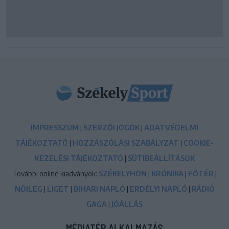
IMPRESSZUM
|
SZERZŐI JOGOK
|
ADATVÉDELMI
TÁJÉKOZTATÓ
|
HOZZÁSZÓLÁSI SZABÁLYZAT
|
COOKIE-
KEZELÉSI TÁJÉKOZTATÓ
|
SÜTIBEÁLLÍTÁSOK
További online kiadványok:
SZÉKELYHON
|
KRÓNIKA
|
FŐTÉR
|
NŐILEG
|
LIGET
|
BIHARI NAPLÓ
|
ERDÉLYI NAPLÓ
|
RÁDIÓ
GAGA
|
JÓÁLLÁS
MÉDIATÉR ALKALMAZÁS