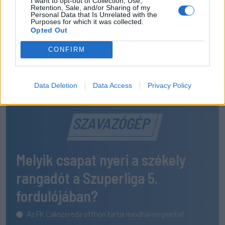
I want to opt-out of Collection, Use,
Retention, Sale, and/or Sharing of my
Personal Data that Is Unrelated with the
Purposes for which it was collected.
Opted Out
CONFIRM
Data Deletion
Data Access
Privacy Policy
SZAVAZÓGÉP
Melyik csapat nyeri a székely
rangadót a Szuperliga 5.
fordulójában?
Az FK Csíkszereda otthon tartja mindhárom pontot