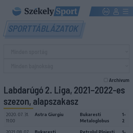
SPORTTÁBLÁZATOK
Archívum
Labdarúgó 2. Liga, 2021–2022-es
szezon, alapszakasz
2020. 07. 31.
Astra Giurgiu
Bukaresti
1-
11:00
Metaloglobus
2
2021. 08. 07.
Bukaresti
Petrolul Ploiești
1-