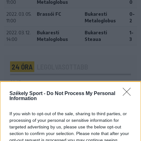
11:00
Metaloglobus
0
2022. 03. 05.
Brassói FC
Bukaresti
0-
11:00
Metaloglobus
2
2022. 03. 12.
Bukaresti
Bukaresti
1-
14:00
Metaloglobus
Steaua
3
24 ÓRA
LEGOLVASOTTABB
20:17
Idegenben vezetett, a pihenő után visszavett az U
Székely Sport -
Do Not Process My Personal
Craiova az EL-selejtezőn
Information
17:43
Két FK-játékos kapott meghívót a válogatottba
If you wish to opt-out of the sale, sharing to third parties, or
processing of your personal or sensitive information for
16:22
targeted advertising by us, please use the below opt-out
Egy újonc jelentkezett, több átsorolás a Csík körzeti
section to confirm your selection. Please note that after your
focibajnokság új idényében
opt-out request is processed you may continue seeing