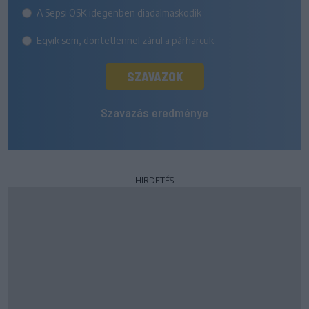
A Sepsi OSK idegenben diadalmaskodik
Egyik sem, döntetlennel zárul a párharcuk
SZAVAZOK
Szavazás eredménye
HIRDETÉS