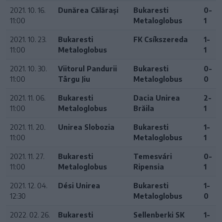
2021. 10. 16.
Dunărea Călărași
Bukaresti
0-
11:00
Metaloglobus
1
2021. 10. 23.
Bukaresti
FK Csíkszereda
1-
11:00
Metaloglobus
1
2021. 10. 30.
Viitorul Pandurii
Bukaresti
0-
11:00
Târgu Jiu
Metaloglobus
0
2021. 11. 06.
Bukaresti
Dacia Unirea
2-
11:00
Metaloglobus
Brăila
1
2021. 11. 20.
Unirea Slobozia
Bukaresti
1-
11:00
Metaloglobus
1
2021. 11. 27.
Bukaresti
Temesvári
0-
11:00
Metaloglobus
Ripensia
1
2021. 12. 04.
Dési Unirea
Bukaresti
1-
12:30
Metaloglobus
0
2022. 02. 26.
Bukaresti
Sellenberki SK
1-