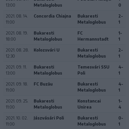
13:00
Metaloglobus
0
2021. 08. 14.
Concordia Chiajna
Bukaresti
2-
11:00
Metaloglobus
1
2021. 08. 19.
Bukaresti
FC
1-
18:00
Metaloglobus
Hermannstadt
1
2021. 08. 28.
Kolozsvári U
Bukaresti
2-
12:30
Metaloglobus
1
2021. 09. 11.
Bukaresti
Temesvári SSU
4-
13:00
Metaloglobus
Poli
1
2021. 09. 18.
FC Buzău
Bukaresti
4-
11:00
Metaloglobus
1
2021. 09. 25.
Bukaresti
Konstancai
1-
11:00
Metaloglobus
Unirea
4
2021. 10. 02.
Jászvásári Poli
Bukaresti
0-
11:00
Metaloglobus
1