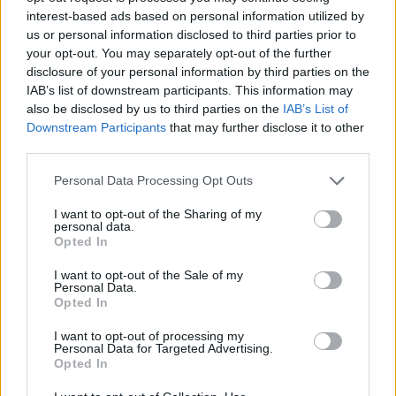
interest-based ads based on personal information utilized by
14:52
us or personal information disclosed to third parties prior to
Nem kell senkinek állnia, idegenbeli meccsekkel
your opt-out. You may separately opt-out of the further
indítja a kézibajnokságot a Marosvásárhelyi VSK
disclosure of your personal information by third parties on the
IAB’s list of downstream participants. This information may
13:57
also be disclosed by us to third parties on the
IAB’s List of
Corbu góljától hangos a román és a magyar sajtó,
Downstream Participants
that may further disclose it to other
válogatott meghívót sürgetnek
third parties.
12:36
Personal Data Processing Opt Outs
Új korszak a Sepsi OSK II-nél, fiatalos hévvel épül a
jövő csapata
I want to opt-out of the Sharing of my
personal data.
11:24
Opted In
Székelyföldi játékosokkal készül a női válogatott a
I want to opt-out of the Sale of my
FOTE-ra
Personal Data.
Opted In
09:49
Hazai pályán játszik a CFR, idegenben lép pályára a
I want to opt-out of processing my
Craiova – a csütörtöki sportműsor
Personal Data for Targeted Advertising.
Opted In
MÉG TÖBB FRISS HÍR