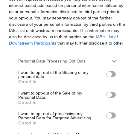
interest-based ads based on personal information utilized by
13:57
us or personal information disclosed to third parties prior to
Corbu góljától hangos a román és a magyar sajtó,
your opt-out. You may separately opt-out of the further
válogatott meghívót sürgetnek
disclosure of your personal information by third parties on the
IAB’s list of downstream participants. This information may
12:36
also be disclosed by us to third parties on the
IAB’s List of
Új korszak a Sepsi OSK II-nél, fiatalos hévvel épül a
Downstream Participants
that may further disclose it to other
jövő csapata
third parties.
11:24
Personal Data Processing Opt Outs
Székelyföldi játékosokkal készül a női válogatott a
FOTE-ra
I want to opt-out of the Sharing of my
personal data.
09:49
Opted In
Hazai pályán játszik a CFR, idegenben lép pályára a
I want to opt-out of the Sale of my
Craiova – a csütörtöki sportműsor
Personal Data.
Opted In
23:30
Corbu bombagólja döntött, előnyből várja a
I want to opt-out of processing my
visszavágót a Ferencváros
Personal Data for Targeted Advertising.
Opted In
MÉG TÖBB FRISS HÍR