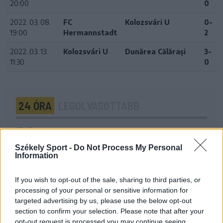
20:00
0
2022. 03. 08.
FC
Kolozsvári U
0-
19:00
Hermannstadt
2
2022. 03. 13.
Kolozsvári U
Dunărea Călărași
3-
11:30
0
24 ÓRA
LEGOLVASOTTABB
17:43
Két FK-játékos kapott meghívót a válogatottba
Székely Sport -
Do Not Process My Personal
Information
16:22
Egy újonc jelentkezett, több átsorolás a Csík körzeti
focibajnokság új idényében
If you wish to opt-out of the sale, sharing to third parties, or
processing of your personal or sensitive information for
14:52
targeted advertising by us, please use the below opt-out
Nem kell senkinek állnia, idegenbeli meccsekkel
section to confirm your selection. Please note that after your
indítja a kézibajnokságot a Marosvásárhelyi VSK
opt-out request is processed you may continue seeing