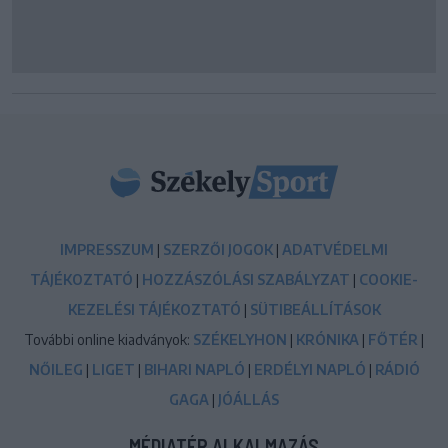
IMPRESSZUM
|
SZERZŐI JOGOK
|
ADATVÉDELMI
TÁJÉKOZTATÓ
|
HOZZÁSZÓLÁSI SZABÁLYZAT
|
COOKIE-
KEZELÉSI TÁJÉKOZTATÓ
|
SÜTIBEÁLLÍTÁSOK
További online kiadványok:
SZÉKELYHON
|
KRÓNIKA
|
FŐTÉR
|
NŐILEG
|
LIGET
|
BIHARI NAPLÓ
|
ERDÉLYI NAPLÓ
|
RÁDIÓ
GAGA
|
JÓÁLLÁS
MÉDIATÉR ALKALMAZÁS