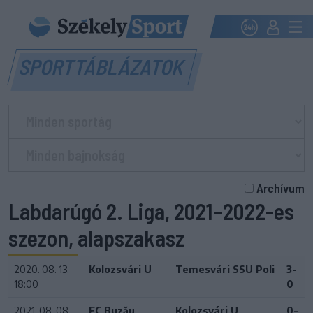
SPORTTÁBLÁZATOK
Archívum
Labdarúgó 2. Liga, 2021–2022-es
szezon, alapszakasz
2020. 08. 13.
Kolozsvári U
Temesvári SSU Poli
3-
18:00
0
2021. 08. 08.
FC Buzău
Kolozsvári U
0-