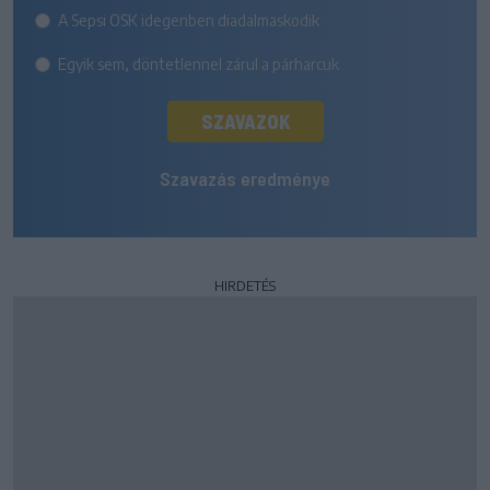
A Sepsi OSK idegenben diadalmaskodik
Egyik sem, döntetlennel zárul a párharcuk
SZAVAZOK
Szavazás eredménye
HIRDETÉS