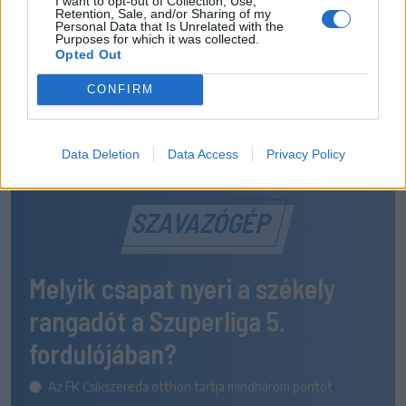
I want to opt-out of Collection, Use,
Retention, Sale, and/or Sharing of my
Personal Data that Is Unrelated with the
Purposes for which it was collected.
Opted Out
CONFIRM
Data Deletion
Data Access
Privacy Policy
SZAVAZÓGÉP
Melyik csapat nyeri a székely
rangadót a Szuperliga 5.
fordulójában?
Az FK Csíkszereda otthon tartja mindhárom pontot