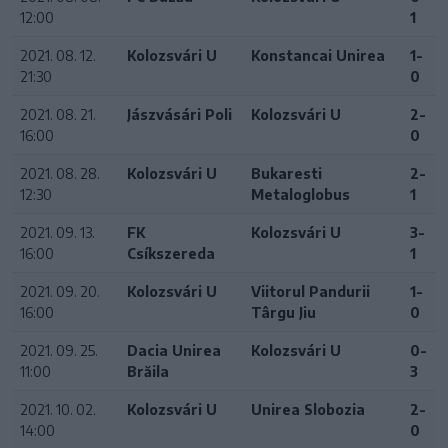
12:00
1
2021. 08. 12.
Kolozsvári U
Konstancai Unirea
1-
21:30
0
2021. 08. 21.
Jászvásári Poli
Kolozsvári U
2-
16:00
0
2021. 08. 28.
Kolozsvári U
Bukaresti
2-
12:30
Metaloglobus
1
2021. 09. 13.
FK
Kolozsvári U
3-
16:00
Csíkszereda
1
2021. 09. 20.
Kolozsvári U
Viitorul Pandurii
1-
16:00
Târgu Jiu
0
2021. 09. 25.
Dacia Unirea
Kolozsvári U
0-
11:00
Brăila
3
2021. 10. 02.
Kolozsvári U
Unirea Slobozia
2-
14:00
0