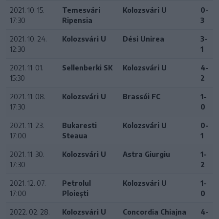
2021. 10. 15.
Temesvári
Kolozsvári U
0-
17:30
Ripensia
3
2021. 10. 24.
Kolozsvári U
Dési Unirea
3-
12:30
1
2021. 11. 01.
Sellenberki SK
Kolozsvári U
4-
15:30
2
2021. 11. 08.
Kolozsvári U
Brassói FC
1-
17:30
0
2021. 11. 23.
Bukaresti
Kolozsvári U
0-
17:00
Steaua
1
2021. 11. 30.
Kolozsvári U
Astra Giurgiu
1-
17:30
2
2021. 12. 07.
Petrolul
Kolozsvári U
1-
17:00
Ploiești
0
2022. 02. 28.
Kolozsvári U
Concordia Chiajna
4-