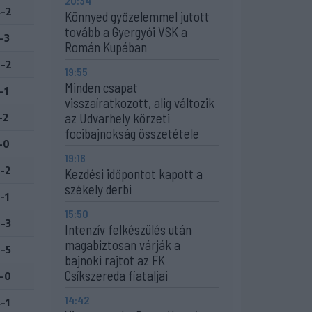
20:34
-2
Könnyed győzelemmel jutott
tovább a Gyergyói VSK a
-3
Román Kupában
-2
19:55
Minden csapat
-1
visszaíratkozott, alig változik
az Udvarhely körzeti
-2
focibajnokság összetétele
-0
19:16
-2
Kezdési időpontot kapott a
székely derbi
-1
15:50
-3
Intenzív felkészülés után
magabiztosan várják a
-5
bajnoki rajtot az FK
Csíkszereda fiataljai
-0
14:42
-1