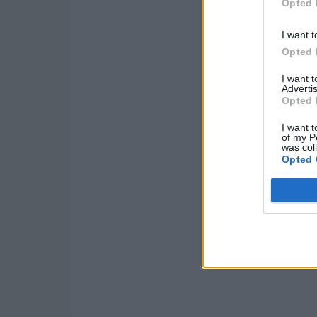
Opted 
I want t
Opted 
I want 
Advertis
Opted 
I want t
of my P
was col
Opted 