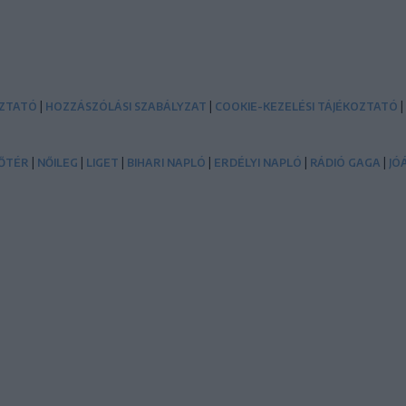
|
|
|
OZTATÓ
HOZZÁSZÓLÁSI SZABÁLYZAT
COOKIE-KEZELÉSI TÁJÉKOZTATÓ
|
|
|
|
|
|
ŐTÉR
NŐILEG
LIGET
BIHARI NAPLÓ
ERDÉLYI NAPLÓ
RÁDIÓ GAGA
JÓ