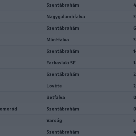
Szentábrahám
4
Nagygalambfalva
3
Szentábrahám
6
Máréfalva
3
Szentábrahám
1
Farkaslaki SE
1
Szentábrahám
2
Lövéte
2
Betfalva
0
Homoród
Szentábrahám
0
Varság
5
Szentábrahám
4