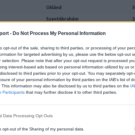
Oklánd
3
Szentábrahám
2
Parajdi SK
1
port -
Do Not Process My Personal Information
Szentábrahám
6
to opt-out of the sale, sharing to third parties, or processing of your per
Felsőboldogfalva
1
formation for targeted advertising by us, please use the below opt-out s
r selection. Please note that after your opt-out request is processed y
Szentábrahám
3
eing interest-based ads based on personal information utilized by us or
disclosed to third parties prior to your opt-out. You may separately opt-
Malomfalva
6
losure of your personal information by third parties on the IAB’s list of
. This information may also be disclosed by us to third parties on the
IA
Szentábrahám
8
Participants
that may further disclose it to other third parties.
l Data Processing Opt Outs
o opt-out of the Sharing of my personal data.