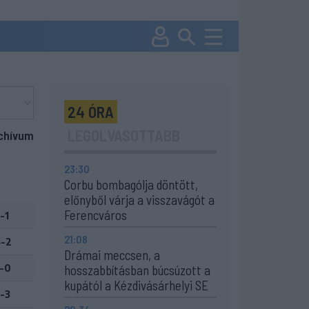
24 ÓRA
LEGOLVASOTTABB
chívum
23:30
Corbu bombagólja döntött,
előnyből várja a visszavágót a
Ferencváros
-1
21:08
-2
Drámai meccsen, a
-0
hosszabbításban búcsúzott a
kupától a Kézdivásárhelyi SE
-3