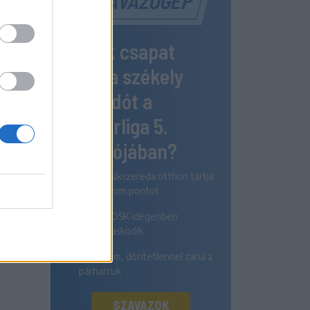
SZAVAZÓGÉP
Melyik csapat
nyeri a székely
rangadót a
Szuperliga 5.
fordulójában?
Az FK Csíkszereda otthon tartja
mindhárom pontot
A Sepsi OSK idegenben
diadalmaskodik
Egyik sem, döntetlennel zárul a
párharcuk
SZAVAZOK