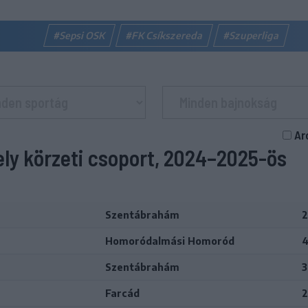
#Sepsi OSK
#FK Csíkszereda
#Szuperliga
Ar
ely körzeti csoport, 2024–2025-ös
Szentábrahám
2
Homoródalmási Homoród
4
Szentábrahám
3
Farcád
2