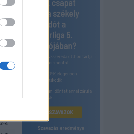
Melyik csapat
4-2
nyeri a székely
2-2
rangadót a
Szuperliga 5.
3-3
fordulójában?
3-1
6-2
Az FK Csíkszereda otthon tartja
mindhárom pontot
1-1
A Sepsi OSK idegenben
4-1
diadalmaskodik
2-4
Egyik sem, döntetlennel zárul a
párharcuk
5-1
SZAVAZOK
3-3
3-4
Szavazás eredménye