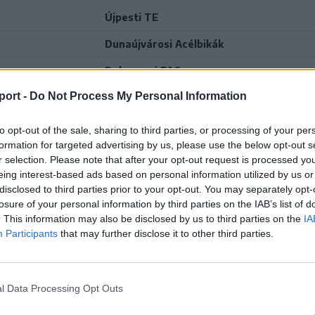
Újpesti TE
Dunaújvárosi Acélbikák
Debreceni EAC
port -
Do Not Process My Personal Information
kák
Újpesti TE
Fehérvár Hockey Akadémia 19
to opt-out of the sale, sharing to third parties, or processing of your per
formation for targeted advertising by us, please use the below opt-out s
Gyergyói Hoki Klub
r selection. Please note that after your opt-out request is processed y
eing interest-based ads based on personal information utilized by us or
Brassói Corona
disclosed to third parties prior to your opt-out. You may separately opt-
losure of your personal information by third parties on the IAB’s list of
DVTK Jegesmedvék
. This information may also be disclosed by us to third parties on the
IA
adémia 19
Újpesti TE
Participants
that may further disclose it to other third parties.
Budapest JAHC
Újpesti TE
l Data Processing Opt Outs
lub
Újpesti TE