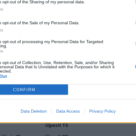
o opt-out of the Sharing of my personal data.
In
Újpesti TE
kák
Újpesti TE
o opt-out of the Sale of my Personal Data.
In
Újpesti TE
to opt-out of processing my Personal Data for Targeted
Fehérvár Hockey Akadémia 19
ing.
In
Újpesti TE
o opt-out of Collection, Use, Retention, Sale, and/or Sharing
ersonal Data that Is Unrelated with the Purposes for which it
Csíkszeredai Sportklub
lected.
Out
FTC-Telekom
CONFIRM
Brassói Corona
Fehérvár Hockey Akadémia 19
Data Deletion
Data Access
Privacy Policy
DVTK Jegesmedvék
Újpesti TE