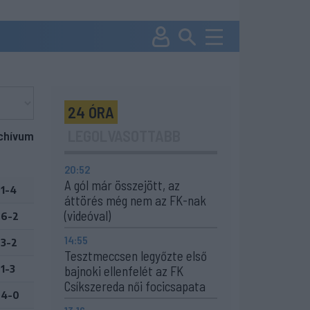
24 ÓRA
LEGOLVASOTTABB
chívum
20:52
A gól már összejött, az
1-4
áttörés még nem az FK-nak
(videóval)
6-2
14:55
3-2
Tesztmeccsen legyőzte első
1-3
bajnoki ellenfelét az FK
Csíkszereda női focicsapata
4-0