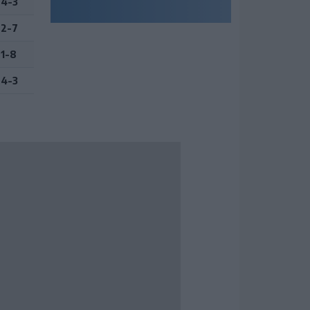
4-3
2-7
1-8
4-3