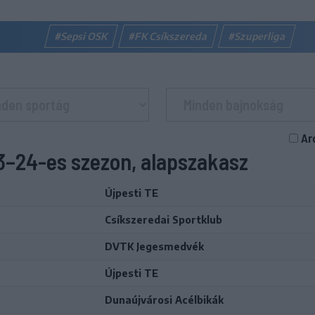
#Sepsi OSK
#FK Csíkszereda
#Szuperliga
Ar
3–24-es szezon, alapszakasz
Újpesti TE
Csíkszeredai Sportklub
DVTK Jegesmedvék
Újpesti TE
Dunaújvárosi Acélbikák