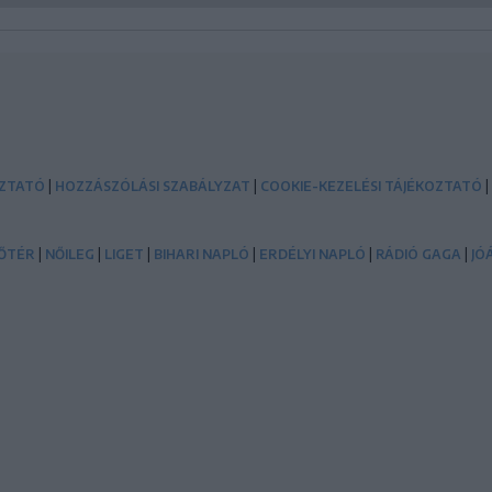
|
|
|
OZTATÓ
HOZZÁSZÓLÁSI SZABÁLYZAT
COOKIE-KEZELÉSI TÁJÉKOZTATÓ
|
|
|
|
|
|
ŐTÉR
NŐILEG
LIGET
BIHARI NAPLÓ
ERDÉLYI NAPLÓ
RÁDIÓ GAGA
JÓ