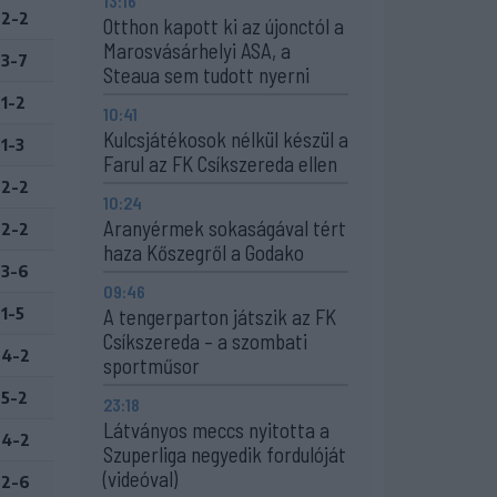
13:16
2-2
Otthon kapott ki az újonctól a
Marosvásárhelyi ASA, a
3-7
Steaua sem tudott nyerni
1-2
10:41
Kulcsjátékosok nélkül készül a
1-3
Farul az FK Csíkszereda ellen
2-2
10:24
Aranyérmek sokaságával tért
2-2
haza Kőszegről a Godako
3-6
09:46
1-5
A tengerparton játszik az FK
Csíkszereda – a szombati
4-2
sportműsor
5-2
23:18
Látványos meccs nyitotta a
4-2
Szuperliga negyedik fordulóját
(videóval)
2-6