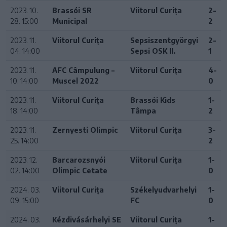
2023. 10.
Brassói SR
Viitorul Curița
2-
28. 15:00
Municipal
2
2023. 11.
Viitorul Curița
Sepsiszentgyörgyi
2-
04. 14:00
Sepsi OSK II.
1
2023. 11.
AFC Câmpulung –
Viitorul Curița
4-
10. 14:00
Muscel 2022
0
2023. 11.
Viitorul Curița
Brassói Kids
1-
18. 14:00
Tâmpa
2
2023. 11.
Zernyesti Olimpic
Viitorul Curița
3-
25. 14:00
2
2023. 12.
Barcarozsnyói
Viitorul Curița
1-
02. 14:00
Olimpic Cetate
0
2024. 03.
Viitorul Curița
Székelyudvarhelyi
1-
09. 15:00
FC
0
2024. 03.
Kézdivásárhelyi SE
Viitorul Curița
1-