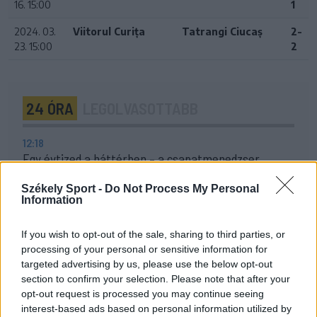
16. 15:00
1
2024. 03.
Viitorul Curița
Tatrangi Ciucaș
2-
23. 15:00
2
24 ÓRA
LEGOLVASOTTABB
12:18
Egy évtized a háttérben – a csapatmenedzser
bevezetett az SZFC kulisszái mögé
Székely Sport -
Do Not Process My Personal
10:33
Information
Labda helyett ecset: szuperhősökkel népesítette be
egykori iskolája falát a bajnok kézilabdázó
If you wish to opt-out of the sale, sharing to third parties, or
processing of your personal or sensitive information for
09:51
targeted advertising by us, please use the below opt-out
Brit Nagydíj és focimeccsek – vasárnap a tévében
section to confirm your selection. Please note that after your
opt-out request is processed you may continue seeing
22:03
interest-based ads based on personal information utilized by
Szabó István: négy vereség után egyre nehezebb, de