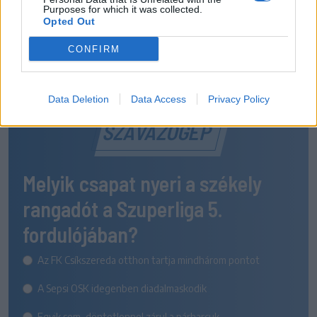
Purposes for which it was collected.
Opted Out
CONFIRM
Data Deletion
Data Access
Privacy Policy
SZAVAZÓGÉP
Melyik csapat nyeri a székely
rangadót a Szuperliga 5.
fordulójában?
Az FK Csíkszereda otthon tartja mindhárom pontot
A Sepsi OSK idegenben diadalmaskodik
Egyik sem, döntetlennel zárul a párharcuk