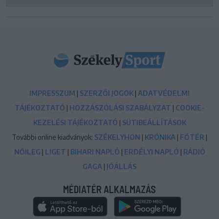
IMPRESSZUM
|
SZERZŐI JOGOK
|
ADATVÉDELMI
TÁJÉKOZTATÓ
|
HOZZÁSZÓLÁSI SZABÁLYZAT
|
COOKIE-
KEZELÉSI TÁJÉKOZTATÓ
|
SÜTIBEÁLLÍTÁSOK
További online kiadványok:
SZÉKELYHON
|
KRÓNIKA
|
FŐTÉR
|
NŐILEG
|
LIGET
|
BIHARI NAPLÓ
|
ERDÉLYI NAPLÓ
|
RÁDIÓ
GAGA
|
JÓÁLLÁS
MÉDIATÉR ALKALMAZÁS