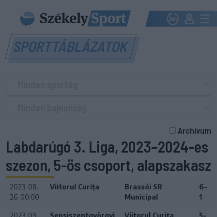
SPORTTÁBLÁZATOK
Archívum
Labdarúgó 3. Liga, 2023–2024-es
szezon, 5-ös csoport, alapszakasz
2023. 08.
Viitorul Curița
Brassói SR
6-
26. 00:00
Municipal
1
2023. 09.
Sepsiszentgyörgyi
Viitorul Curița
5-