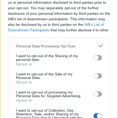
us or personal information disclosed to third parties prior to
jönni fognak a jó eredmények
your opt-out. You may separately opt-out of the further
20:52
disclosure of your personal information by third parties on the
A gól már összejött, az áttörés még nem az FK-nak
IAB’s list of downstream participants. This information may
also be disclosed by us to third parties on the
(videóval)
IAB’s List of
Downstream Participants
that may further disclose it to other
14:55
third parties.
Tesztmeccsen legyőzte első bajnoki ellenfelét az FK
Csíkszereda női focicsapata
Personal Data Processing Opt Outs
13:16
I want to opt-out of the Sharing of my
personal data.
Otthon kapott ki az újonctól a Marosvásárhelyi ASA,
Opted In
a Steaua sem tudott nyerni
I want to opt-out of the Sale of my
10:41
Personal Data.
Kulcsjátékosok nélkül készül a Farul az FK
Opted In
Csíkszereda ellen
I want to opt-out of processing my
Personal Data for Targeted Advertising.
MÉG TÖBB FRISS HÍR
Opted In
I want to opt-out of Collection, Use,
Retention, Sale, and/or Sharing of my
Personal Data that Is Unrelated with the