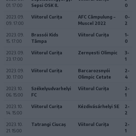
01. 17:00
Sepsi OSK II.
0
2023. 09.
Viitorul Curița
AFC Câmpulung –
0-
09. 17:00
Muscel 2022
2
2023. 09.
Brassói Kids
Viitorul Curița
1-
15. 17:00
Tâmpa
0
2023. 09.
Viitorul Curița
Zernyesti Olimpic
3-
23. 17:00
1
2023. 09.
Viitorul Curița
Barcarozsnyói
2-
30. 17:00
Olimpic Cetate
4
2023. 10.
Székelyudvarhelyi
Viitorul Curița
2-
06. 15:00
FC
1
2023. 10.
Viitorul Curița
Kézdivásárhelyi SE
2-
14. 15:00
2
2023. 10.
Tatrangi Ciucaș
Viitorul Curița
2-
21. 15:00
1