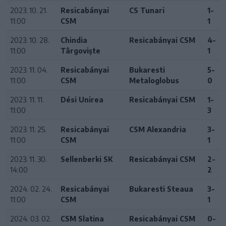
2023. 10. 21.
Resicabányai
CS Tunari
1-
11:00
CSM
1
2023. 10. 28.
Chindia
Resicabányai CSM
4-
11:00
Târgoviște
1
2023. 11. 04.
Resicabányai
Bukaresti
5-
11:00
CSM
Metaloglobus
0
2023. 11. 11.
Dési Unirea
Resicabányai CSM
1-
11:00
3
2023. 11. 25.
Resicabányai
CSM Alexandria
3-
11:00
CSM
1
2023. 11. 30.
Sellenberki SK
Resicabányai CSM
2-
14:00
2
2024. 02. 24.
Resicabányai
Bukaresti Steaua
3-
11:00
CSM
1
2024. 03. 02.
CSM Slatina
Resicabányai CSM
0-