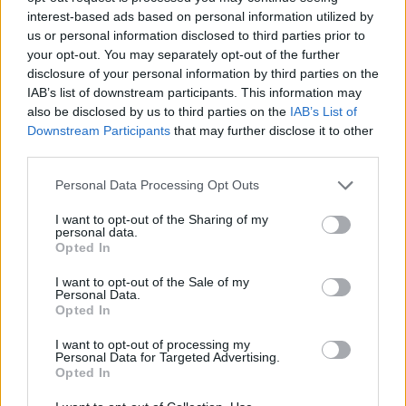
interest-based ads based on personal information utilized by
13:57
us or personal information disclosed to third parties prior to
Corbu góljától hangos a román és a magyar sajtó,
your opt-out. You may separately opt-out of the further
válogatott meghívót sürgetnek
disclosure of your personal information by third parties on the
IAB’s list of downstream participants. This information may
12:36
also be disclosed by us to third parties on the
IAB’s List of
Új korszak a Sepsi OSK II-nél, fiatalos hévvel épül a
Downstream Participants
that may further disclose it to other
jövő csapata
third parties.
11:24
Personal Data Processing Opt Outs
Székelyföldi játékosokkal készül a női válogatott a
FOTE-ra
I want to opt-out of the Sharing of my
personal data.
09:49
Opted In
Hazai pályán játszik a CFR, idegenben lép pályára a
I want to opt-out of the Sale of my
Craiova – a csütörtöki sportműsor
Personal Data.
Opted In
23:30
Corbu bombagólja döntött, előnyből várja a
I want to opt-out of processing my
visszavágót a Ferencváros
Personal Data for Targeted Advertising.
Opted In
MÉG TÖBB FRISS HÍR