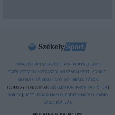
IMPRESSZUM
|
SZERZŐI JOGOK
|
ADATVÉDELMI
TÁJÉKOZTATÓ
|
HOZZÁSZÓLÁSI SZABÁLYZAT
|
COOKIE-
KEZELÉSI TÁJÉKOZTATÓ
|
SÜTIBEÁLLÍTÁSOK
További online kiadványok:
SZÉKELYHON
|
KRÓNIKA
|
FŐTÉR
|
NŐILEG
|
LIGET
|
BIHARI NAPLÓ
|
ERDÉLYI NAPLÓ
|
RÁDIÓ
GAGA
|
JÓÁLLÁS
MÉDIATÉR ALKALMAZÁS