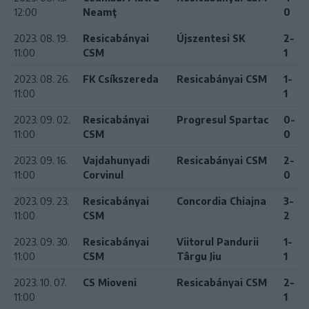
12:00
Neamţ
0
2023. 08. 19.
Resicabányai
Újszentesi SK
2-
11:00
CSM
1
2023. 08. 26.
FK Csíkszereda
Resicabányai CSM
1-
11:00
1
2023. 09. 02.
Resicabányai
Progresul Spartac
0-
11:00
CSM
0
2023. 09. 16.
Vajdahunyadi
Resicabányai CSM
2-
11:00
Corvinul
0
2023. 09. 23.
Resicabányai
Concordia Chiajna
3-
11:00
CSM
2
2023. 09. 30.
Resicabányai
Viitorul Pandurii
1-
11:00
CSM
Târgu Jiu
1
2023. 10. 07.
CS Mioveni
Resicabányai CSM
2-
11:00
1