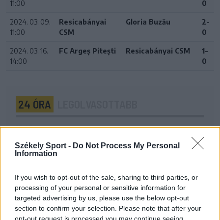
11:00
0
2024. 03. 09.
Resicabányai
Gloria Buzău
2-
11:00
CSM
0
2024. 03. 16.
FC Argeș Pitești
Resicabányai CSM
1-
14:00
0
24 ÓRA
LEGOLVASOTTABB
17:43
Két FK-játékos kapott meghívót a válogatottba
Székely Sport -
Do Not Process My Personal
Information
16:22
Egy újonc jelentkezett, több átsorolás a Csík körzeti
focibajnokság új idényében
If you wish to opt-out of the sale, sharing to third parties, or
processing of your personal or sensitive information for
14:52
targeted advertising by us, please use the below opt-out
Nem kell senkinek állnia, idegenbeli meccsekkel
section to confirm your selection. Please note that after your
indítja a kézibajnokságot a Marosvásárhelyi VSK
opt-out request is processed you may continue seeing