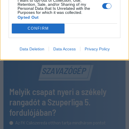
I want to opt-out of Collection, Use,
Retention, Sale, and/or Sharing of my
Personal Data that Is Unrelated with the
Purposes for which it was collected.
Opted Out
CONFIRM
Data Deletion
Data Access
Privacy Policy
SZAVAZÓGÉP
Melyik csapat nyeri a székely
rangadót a Szuperliga 5.
fordulójában?
Az FK Csíkszereda otthon tartja mindhárom pontot