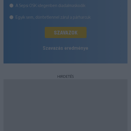
A Sepsi OSK idegenben diadalmaskodik
Egyik sem, döntetlennel zárul a párharcuk
SZAVAZOK
Szavazás eredménye
HIRDETÉS