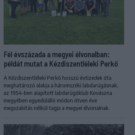
Fél évszázada a megyei élvonalban:
példát mutat a Kézdiszentléleki Perkő
A Kézdiszentléleki Perkő hosszú évtizedek óta
meghatározó alakja a háromszéki labdarúgásnak,
az 1954-ben alapított labdarúgóklub Kovászna
megyében egyedülálló módon ötven éve
megszakítás nélkül tagja a megyei élvonalnak.