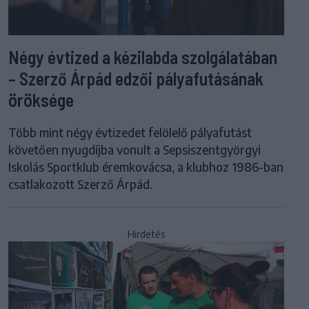
Négy évtized a kézilabda szolgálatában
– Szerző Árpád edzői pályafutásának
öröksége
Több mint négy évtizedet felölelő pályafutást
követően nyugdíjba vonult a Sepsiszentgyörgyi
Iskolás Sportklub éremkovácsa, a klubhoz 1986-ban
csatlakozott Szerző Árpád.
Hirdetés