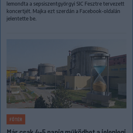
lemondta a sepsiszentgyörgyi SIC Fesztre tervezett
koncertjét. Majka ezt szerdán a Facebook-oldalán
jelentette be.
FŐTÉR
Már csak 4-5 napig működhet a jelenlegi