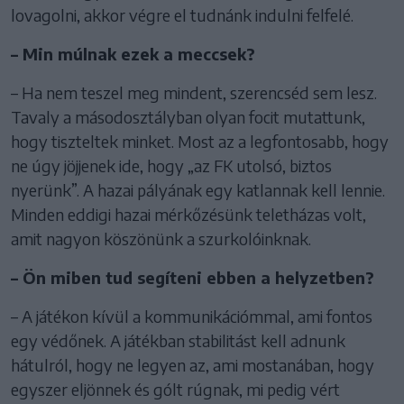
lovagolni, akkor végre el tudnánk indulni felfelé.
– Min múlnak ezek a meccsek?
– Ha nem teszel meg mindent, szerencséd sem lesz.
Tavaly a másodosztályban olyan focit mutattunk,
hogy tiszteltek minket. Most az a legfontosabb, hogy
ne úgy jöjjenek ide, hogy „az FK utolsó, biztos
nyerünk”. A hazai pályának egy katlannak kell lennie.
Minden eddigi hazai mérkőzésünk teletházas volt,
amit nagyon köszönünk a szurkolóinknak.
– Ön miben tud segíteni ebben a helyzetben?
– A játékon kívül a kommunikációmmal, ami fontos
egy védőnek. A játékban stabilitást kell adnunk
hátulról, hogy ne legyen az, ami mostanában, hogy
egyszer eljönnek és gólt rúgnak, mi pedig vért