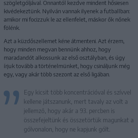
szögletgóljával. Onnantól kezdve mindent hősiesen
kivédekeztünk. Nyilván vannak ilyenek a futballban:
amikor mi focizzuk le az ellenfelet, máskor ők nőnek
fölénk.
Azt a küzdőszellemet kéne átmenteni. Azt érzem,
hogy minden megvan bennünk ahhoz, hogy
maradandót alkossunk az első osztályban, és úgy
írjuk tovább a történelmünket, hogy csináljunk még
egy, vagy akár több szezont az első ligában.
Egy kicsit több koncentrációval és szívvel
kellene játszanunk, mert tavaly az volt a
jellemző, hogy akár a 93. percben is
összefejeltünk és összetörtük magunkat a
gólvonalon, hogy ne kapjunk gólt.