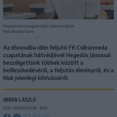
Hegedűs János nagyon hálás Csíkszeredának
Fotó: Borbély Fanni
Az élvonalba idén feljutó FK Csíkszereda
csapatának hátvédjével Hegedűs Jánossal
beszélgettünk többek között a
beilleszkedéséről, a feljutás élményről, és a
klub jelenlegi kihívásairól.
ORBÁN LÁSZLÓ
2025. AUGUSZTUS 09., 18:33