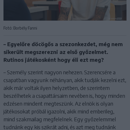
Fotó: Borbély Fanni
– Egyelőre döcögős a szezonkezdet, még nem
sikerült megszerezni az első győzelmet.
Rutinos játékosként hogy éli ezt meg?
– Személy szerint nagyon nehezen. Szerencsére a
csapatban vagyunk néhányan, akik tudják kezelni ezt,
akik már voltak ilyen helyzetben, de szerintem
beszélhetek a csapattársaim nevében is, hogy minden
edzésen mindent megteszünk. Az elnök is olyan
játékosokat próbál igazolni, akik mind emberileg,
mind szakmailag megfelelnek. Egy győzelemmel
tudnánk egy kis szikrát adni, és azt meg tudnánk