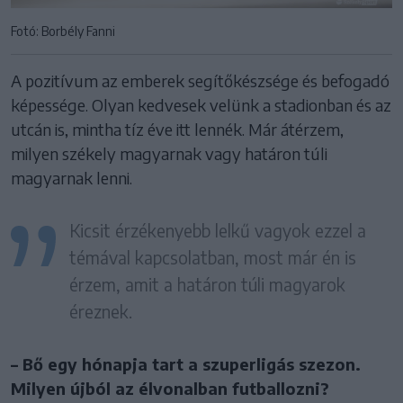
Fotó: Borbély Fanni
A pozitívum az emberek segítőkészsége és befogadó
képessége. Olyan kedvesek velünk a stadionban és az
utcán is, mintha tíz éve itt lennék. Már átérzem,
milyen székely magyarnak vagy határon túli
magyarnak lenni.
Kicsit érzékenyebb lelkű vagyok ezzel a
témával kapcsolatban, most már én is
érzem, amit a határon túli magyarok
éreznek.
– Bő egy hónapja tart a szuperligás szezon.
Milyen újból az élvonalban futballozni?