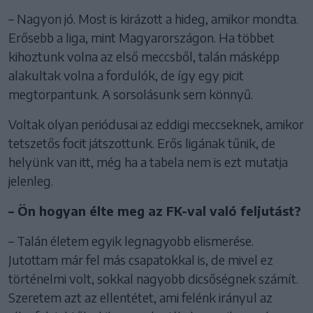
– Nagyon jó. Most is kirázott a hideg, amikor mondta.
Erősebb a liga, mint Magyarországon. Ha többet
kihoztunk volna az első meccsből, talán másképp
alakultak volna a fordulók, de így egy picit
megtorpantunk. A sorsolásunk sem könnyű.
Voltak olyan periódusai az eddigi meccseknek, amikor
tetszetős focit játszottunk. Erős ligának tűnik, de
helyünk van itt, még ha a tabela nem is ezt mutatja
jelenleg.
– Ön hogyan élte meg az FK-val való feljutást?
– Talán életem egyik legnagyobb elismerése.
Jutottam már fel más csapatokkal is, de mivel ez
történelmi volt, sokkal nagyobb dicsőségnek számít.
Szeretem azt az ellentétet, ami felénk irányul az