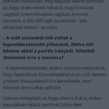
ellenünk szurkolnak, még nagyobb sikerre ösztönöz
az, hogy ütnek minket hátulról, hogy ti rosszak
vagytok, ti nem idevalóak vagytok, és én ezt
szeretem. A 100-200 saját szurkolónk – akik
elkísérnek minket – az erősít.
– A múlt szezonból mik voltak a
legemlékezetesebb pillanatok, illetve mit
lehetne abból a pozitív irányból, töltetből
átmenteni erre a szezonra?
– A legemlékezetesebb, amikor a buszon megtudtuk,
hogy feljutottunk. Elmondhatatlan érzés volt. Nekem
a három Steaua elleni 0–0 is kiemelkedik, mert
ellenünk nem tudtak gólt lőni.
Sokszor emlegetjük az Argeș elleni 1–0-át is, amikor
kapuralövés nélkül nyertünk Csűrös fejes