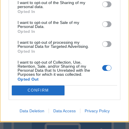
Kezdési időpontot kapott a székely derbi
I want to opt-out of the Sharing of my
personal data.
15:50
Opted In
Intenzív felkészülés után magabiztosan várják a
bajnoki rajtot az FK Csíkszereda fiataljai
I want to opt-out of the Sale of my
Personal Data.
Opted In
14:42
Visszavonul a Brassóban és Csíkszeredában is védő
I want to opt-out of processing my
kapus
Personal Data for Targeted Advertising.
Opted In
13:39
Szembementek a trenddel: a Sepsi OSK és az FK
I want to opt-out of Collection, Use,
Retention, Sale, and/or Sharing of my
Csíkszereda kilóg a sorból a Szuperligában
Personal Data that Is Unrelated with the
Purposes for which it was collected.
MÉG TÖBB FRISS HÍR
Opted Out
CONFIRM
Data Deletion
Data Access
Privacy Policy