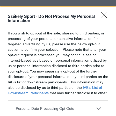
24 ÓRA
LEGOLVASOTTABB
Székely Sport -
Do Not Process My Personal
Information
23:30
Corbu bombagólja döntött, előnyből várja a
If you wish to opt-out of the sale, sharing to third parties, or
visszavágót a Ferencváros
processing of your personal or sensitive information for
targeted advertising by us, please use the below opt-out
21:08
section to confirm your selection. Please note that after your
Drámai meccsen, a hosszabbításban búcsúzott a
opt-out request is processed you may continue seeing
kupától a Kézdivásárhelyi SE
interest-based ads based on personal information utilized by
us or personal information disclosed to third parties prior to
20:34
your opt-out. You may separately opt-out of the further
Könnyed győzelemmel jutott tovább a Gyergyói VSK
disclosure of your personal information by third parties on the
a Román Kupában
IAB’s list of downstream participants. This information may
also be disclosed by us to third parties on the
IAB’s List of
19:55
Downstream Participants
that may further disclose it to other
Minden csapat visszaíratkozott, alig változik az
third parties.
Udvarhely körzeti focibajnokság összetétele
Personal Data Processing Opt Outs
19:16