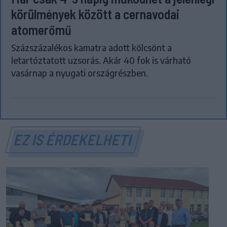
körülmények között a cernavodai
atomerőmű
Százszázalékos kamatra adott kölcsönt a
letartóztatott uzsorás. Akár 40 fok is várható
vasárnap a nyugati országrészben.
EZ IS ÉRDEKELHETI