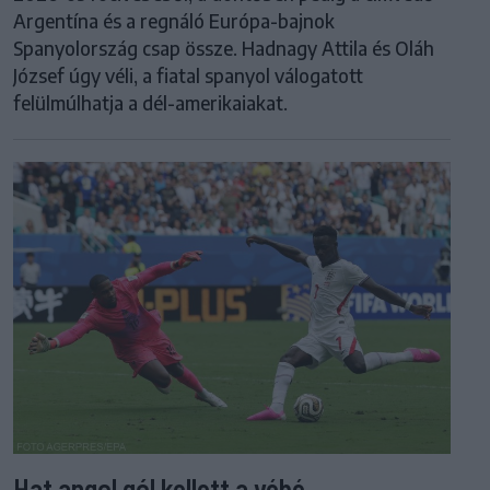
Argentína és a regnáló Európa-bajnok
Spanyolország csap össze. Hadnagy Attila és Oláh
József úgy véli, a fiatal spanyol válogatott
felülmúlhatja a dél-amerikaiakat.
Hat angol gól kellett a vébé