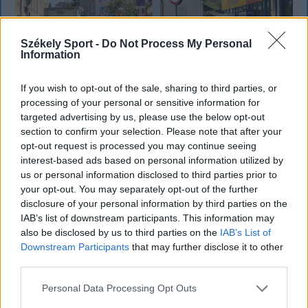
Székely Sport -
Do Not Process My Personal
Information
If you wish to opt-out of the sale, sharing to third parties, or
processing of your personal or sensitive information for
KRÓNIKA
targeted advertising by us, please use the below opt-out
Gyanús az üzemanyagok drágulása?
section to confirm your selection. Please note that after your
opt-out request is processed you may continue seeing
Kihasználhatták a korlátozás előtti
interest-based ads based on personal information utilized by
„szélcsendet” a cégek a Versenytanács
us or personal information disclosed to third parties prior to
your opt-out. You may separately opt-out of the further
elnöke szerint
disclosure of your personal information by third parties on the
IAB’s list of downstream participants. This information may
Nem zárható ki annak a lehetősége, hogy az
also be disclosed by us to third parties on the
IAB’s List of
üzemanyagpiac szereplői kihasználják az időt a
Downstream Participants
that may further disclose it to other
válsághelyzet kihirdetéséig, és ezért kúsznak egyre
third parties.
feljebb az üzemanyagárak – ismerte el Bogdan
Personal Data Processing Opt Outs
Chirițoiu, a Versenytanács elnöke.