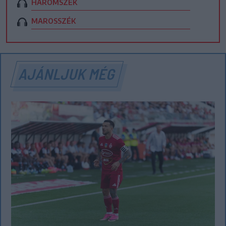
HÁROMSZÉK
MAROSSZÉK
AJÁNLJUK MÉG