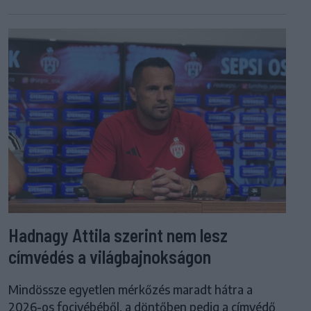
Hadnagy Attila szerint nem lesz
címvédés a világbajnokságon
Mindössze egyetlen mérkőzés maradt hátra a
2026-os focivébéből, a döntőben pedig a címvédő