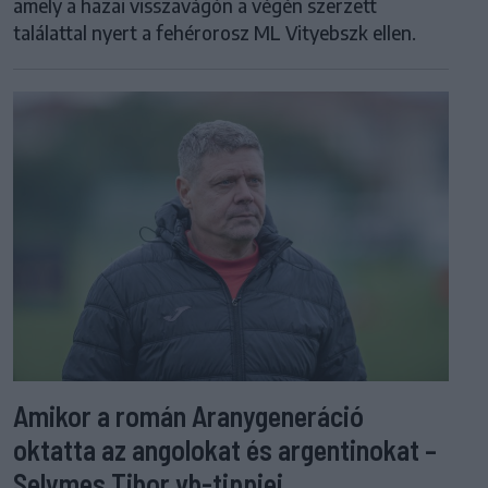
amely a hazai visszavágón a végén szerzett
találattal nyert a fehérorosz ML Vityebszk ellen.
Amikor a román Aranygeneráció
oktatta az angolokat és argentinokat –
Selymes Tibor vb-tippjei