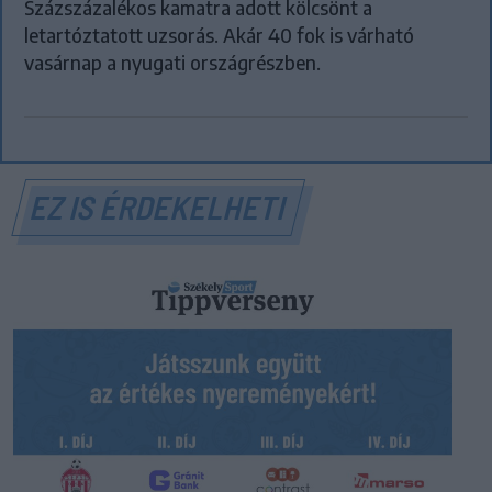
Százszázalékos kamatra adott kölcsönt a
letartóztatott uzsorás. Akár 40 fok is várható
vasárnap a nyugati országrészben.
EZ IS ÉRDEKELHETI