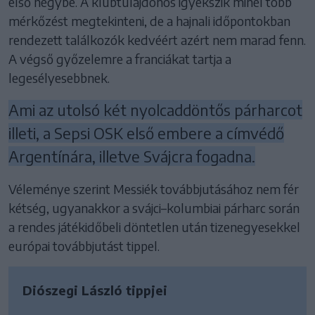
első négybe. A klubtulajdonos igyekszik minél több
mérkőzést megtekinteni, de a hajnali időpontokban
rendezett találkozók kedvéért azért nem marad fenn.
A végső győzelemre a franciákat tartja a
legesélyesebbnek.
Ami az utolsó két nyolcaddöntős párharcot
illeti, a Sepsi OSK első embere a címvédő
Argentínára, illetve Svájcra fogadna.
Véleménye szerint Messiék továbbjutásához nem fér
kétség, ugyanakkor a svájci–kolumbiai párharc során
a rendes játékidőbeli döntetlen után tizenegyesekkel
európai továbbjutást tippel.
Diószegi László tippjei