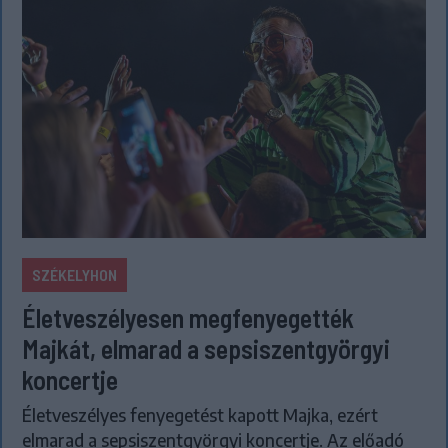
SZÉKELYHON
Életveszélyesen megfenyegették
Majkát, elmarad a sepsiszentgyörgyi
koncertje
Életveszélyes fenyegetést kapott Majka, ezért
elmarad a sepsiszentgyörgyi koncertje. Az előadó