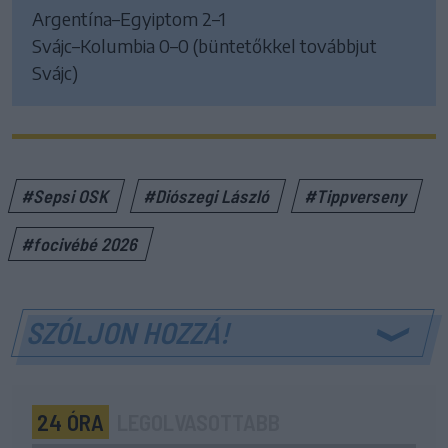
Argentína–Egyiptom 2–1
Svájc–Kolumbia 0–0 (büntetőkkel továbbjut
Svájc)
#Sepsi OSK
#Diószegi László
#Tippverseny
#focivébé 2026
SZÓLJON HOZZÁ!
24 ÓRA
LEGOLVASOTTABB