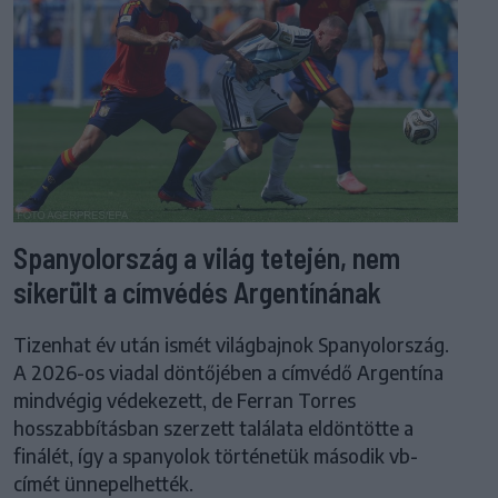
Spanyolország a világ tetején, nem
sikerült a címvédés Argentínának
Tizenhat év után ismét világbajnok Spanyolország.
A 2026-os viadal döntőjében a címvédő Argentína
mindvégig védekezett, de Ferran Torres
hosszabbításban szerzett találata eldöntötte a
finálét, így a spanyolok történetük második vb-
címét ünnepelhették.