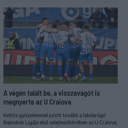
A végén talált be, a visszavágót is
megnyerte az U Craiova
Kettős győzelemmel jutott tovább a labdarúgó
Bajnokok Ligája első selejtezőkörében az U Craiova,