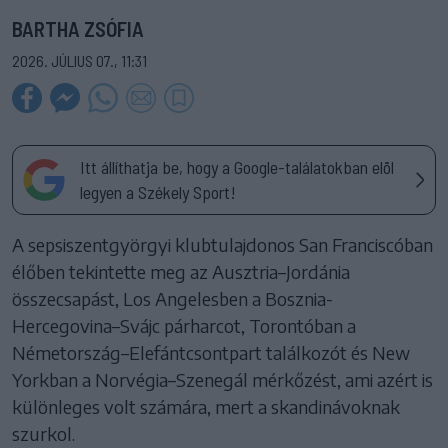
BARTHA ZSÓFIA
2026. JÚLIUS 07., 11:31
Itt állíthatja be, hogy a Google-találatokban elöl
legyen a Székely Sport!
A sepsiszentgyörgyi klubtulajdonos San Franciscóban
élőben tekintette meg az Ausztria–Jordánia
összecsapást, Los Angelesben a Bosznia-
Hercegovina–Svájc párharcot, Torontóban a
Németország–Elefántcsontpart találkozót és New
Yorkban a Norvégia–Szenegál mérkőzést, ami azért is
különleges volt számára, mert a skandinávoknak
szurkol.