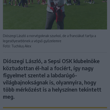
Diószegi László a norvégoknak szurkol, de a franciákat tartja a
legesélyesebbnek a végső győzelemre
Fotó: Tuchiluș Alex
Diószegi László, a Sepsi OSK klubelnöke
köztudottan él-hal a fociért, így nagy
figyelmet szentel a labdarúgó-
világbajnokságnak is, olyannyira, hogy
több mérkőzést is a helyszínen tekintett
meg.