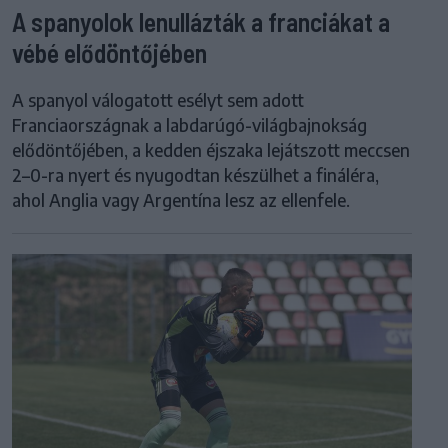
A spanyolok lenullázták a franciákat a
vébé elődöntőjében
A spanyol válogatott esélyt sem adott
Franciaországnak a labdarúgó-világbajnokság
elődöntőjében, a kedden éjszaka lejátszott meccsen
2–0-ra nyert és nyugodtan készülhet a fináléra,
ahol Anglia vagy Argentína lesz az ellenfele.