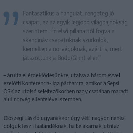
Fantasztikus a hangulat, rengeteg jó
csapat, ez az egyik legjobb világbajnokság
szerintem. Én első pillanattól fogva a
skandináv csapatoknak szurkolok,
kiemelten a norvégoknak, azért is, mert
játszottunk a Bodo/Glimt ellen”
– árulta el érdeklődésünkre, utalva a három évvel
ezelőtti Konferencia-liga párharcra, amikor a Sepsi
OSK az utolsó selejtezőkörben nagy csatában maradt
alul norvég ellenfelével szemben.
Diószegi László ugyanakkor úgy véli, nagyon nehéz
dolguk lesz Haalandéknak, ha be akarnak jutni az