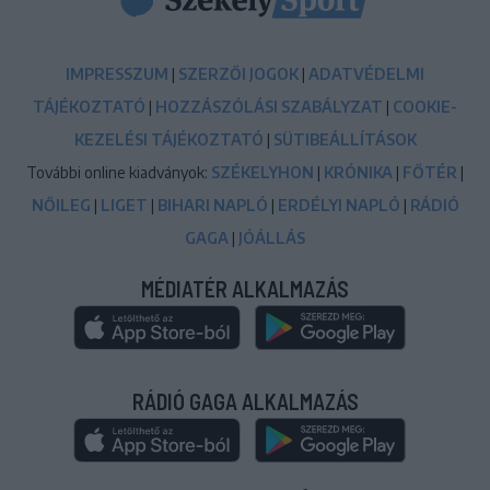
IMPRESSZUM
|
SZERZŐI JOGOK
|
ADATVÉDELMI
TÁJÉKOZTATÓ
|
HOZZÁSZÓLÁSI SZABÁLYZAT
|
COOKIE-
KEZELÉSI TÁJÉKOZTATÓ
|
SÜTIBEÁLLÍTÁSOK
További online kiadványok:
SZÉKELYHON
|
KRÓNIKA
|
FŐTÉR
|
NŐILEG
|
LIGET
|
BIHARI NAPLÓ
|
ERDÉLYI NAPLÓ
|
RÁDIÓ
GAGA
|
JÓÁLLÁS
MÉDIATÉR ALKALMAZÁS
RÁDIÓ GAGA ALKALMAZÁS