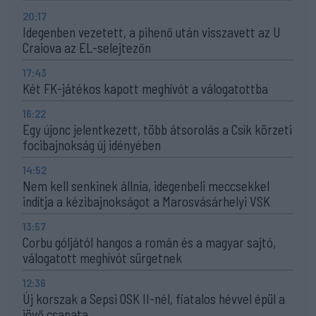
20:17
Idegenben vezetett, a pihenő után visszavett az U
Craiova az EL-selejtezőn
17:43
Két FK-játékos kapott meghívót a válogatottba
16:22
Egy újonc jelentkezett, több átsorolás a Csík körzeti
focibajnokság új idényében
14:52
Nem kell senkinek állnia, idegenbeli meccsekkel
indítja a kézibajnokságot a Marosvásárhelyi VSK
13:57
Corbu góljától hangos a román és a magyar sajtó,
válogatott meghívót sürgetnek
12:36
Új korszak a Sepsi OSK II-nél, fiatalos hévvel épül a
jövő csapata