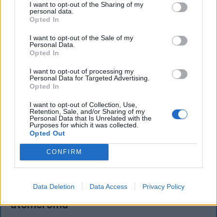
I want to opt-out of the Sharing of my
personal data.
Opted In
I want to opt-out of the Sale of my
Personal Data.
Opted In
I want to opt-out of processing my
Personal Data for Targeted Advertising.
Opted In
I want to opt-out of Collection, Use,
Retention, Sale, and/or Sharing of my
Personal Data that Is Unrelated with the
Purposes for which it was collected.
Opted Out
FŐTÉR
CONFIRM
Már csak 4-5 napig működhet a jelenlegi
körülmények között a cernavodai
Data Deletion
Data Access
Privacy Policy
atomerőmű