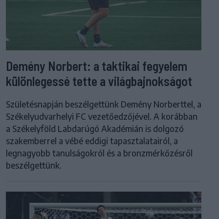
Demény Norbert: a taktikai fegyelem
különlegessé tette a világbajnokságot
Születésnapján beszélgettünk Demény Norberttel, a
Székelyudvarhelyi FC vezetőedzőjével. A korábban
a Székelyföld Labdarúgó Akadémián is dolgozó
szakemberrel a vébé eddigi tapasztalatairól, a
legnagyobb tanulságokról és a bronzmérkőzésről
beszélgettünk.