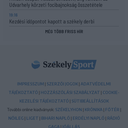
Udvarhely körzeti focibajnokság összetétele
19:16
Kezdési időpontot kapott a székely derbi
MÉG TÖBB FRISS HÍR
IMPRESSZUM
|
SZERZŐI JOGOK
|
ADATVÉDELMI
TÁJÉKOZTATÓ
|
HOZZÁSZÓLÁSI SZABÁLYZAT
|
COOKIE-
KEZELÉSI TÁJÉKOZTATÓ
|
SÜTIBEÁLLÍTÁSOK
További online kiadványok:
SZÉKELYHON
|
KRÓNIKA
|
FŐTÉR
|
NŐILEG
|
LIGET
|
BIHARI NAPLÓ
|
ERDÉLYI NAPLÓ
|
RÁDIÓ
GAGA
|
JÓÁLLÁS