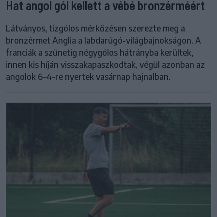
Hat angol gól kellett a vébé bronzérméért
Látványos, tízgólos mérkőzésen szerezte meg a
bronzérmet Anglia a labdarúgó-világbajnokságon. A
franciák a szünetig négygólos hátrányba kerültek,
innen kis híján visszakapaszkodtak, végül azonban az
angolok 6–4-re nyertek vasárnap hajnalban.