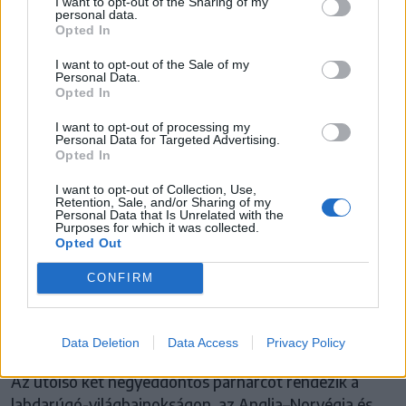
I want to opt-out of the Sharing of my
personal data.
Opted In
I want to opt-out of the Sale of my
Personal Data.
Opted In
I want to opt-out of processing my
Personal Data for Targeted Advertising.
Opted In
I want to opt-out of Collection, Use,
Retention, Sale, and/or Sharing of my
Personal Data that Is Unrelated with the
Purposes for which it was collected.
MAROSVÁSÁRHELYI VSK
Opted Out
Norvég meglepetést és argentin
CONFIRM
győzelmet vár a Marosvásárhelyi VSK
csapatkapitánya
Data Deletion
Data Access
Privacy Policy
Az utolsó két negyeddöntős párharcot rendezik a
labdarúgó-világbajnokságon, az Anglia–Norvégia és