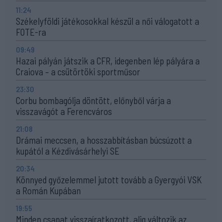
11:24
Székelyföldi játékosokkal készül a női válogatott a
FOTE-ra
09:49
Hazai pályán játszik a CFR, idegenben lép pályára a
Craiova – a csütörtöki sportműsor
23:30
Corbu bombagólja döntött, előnyből várja a
visszavágót a Ferencváros
21:08
Drámai meccsen, a hosszabbításban búcsúzott a
kupától a Kézdivásárhelyi SE
20:34
Könnyed győzelemmel jutott tovább a Gyergyói VSK
a Román Kupában
19:55
Minden csapat visszaíratkozott, alig változik az