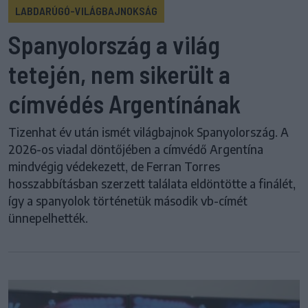
LABDARÚGÓ-VILÁGBAJNOKSÁG
Spanyolország a világ
tetején, nem sikerült a
címvédés Argentínának
Tizenhat év után ismét világbajnok Spanyolország. A
2026-os viadal döntőjében a címvédő Argentína
mindvégig védekezett, de Ferran Torres
hosszabbításban szerzett találata eldöntötte a finálét,
így a spanyolok történetük második vb-címét
ünnepelhették.