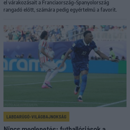
el várakozásait a Franciaország–Spanyolország
rangadó előtt, számára pedig egyértelmű a favorit.
LABDARÚGÓ-VILÁGBAJNOKSÁG
Nincs meglepetés: futballóriások a