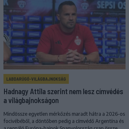
LABDARÚGÓ-VILÁGBAJNOKSÁG
Hadnagy Attila szerint nem lesz címvédés
a világbajnokságon
Mindössze egyetlen mérkőzés maradt hátra a 2026-os
focivébéből, a döntőben pedig a címvédő Argentína és
a regnáló Európa-bajnok Spanyolország csap össze.