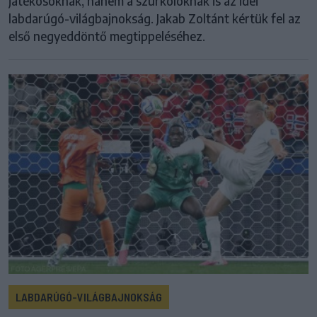
játékosoknak, hanem a szurkolóknak is az idei
labdarúgó-világbajnokság. Jakab Zoltánt kértük fel az
első negyeddöntő megtippeléséhez.
LABDARÚGÓ-VILÁGBAJNOKSÁG