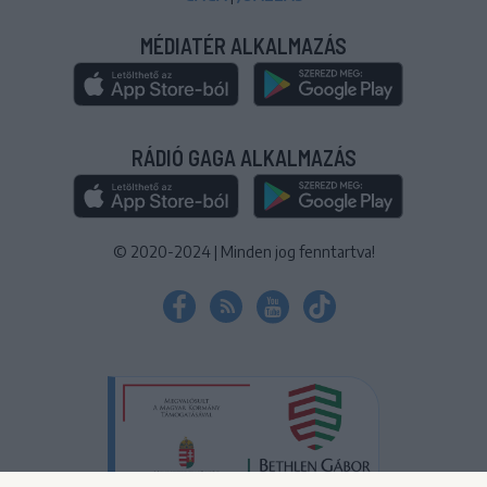
MÉDIATÉR ALKALMAZÁS
RÁDIÓ GAGA ALKALMAZÁS
© 2020-2024
|
Minden jog fenntartva!