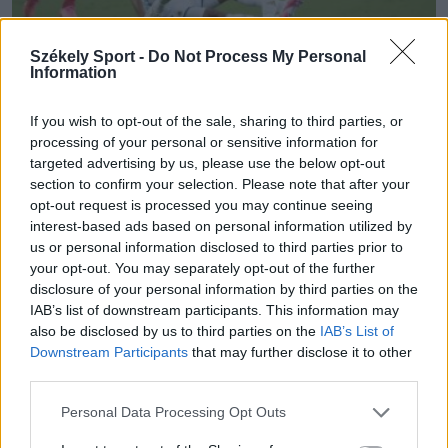
Székely Sport -
Do Not Process My Personal
Information
LABDARÚGÓ-VILÁGBAJNOKSÁG
If you wish to opt-out of the sale, sharing to third parties, or
A hosszabbításban dőlt el mindkét
processing of your personal or sensitive information for
párharc, Anglia és Argentína is a legjobb
targeted advertising by us, please use the below opt-out
section to confirm your selection. Please note that after your
négy között
opt-out request is processed you may continue seeing
interest-based ads based on personal information utilized by
Anglia és Argentína csatlakozott a legjobb négy közé a
us or personal information disclosed to third parties prior to
your opt-out. You may separately opt-out of the further
focivébén. Az angolok hosszabbítás után múlták felül
disclosure of your personal information by third parties on the
Norvégiát, akárcsak a címvédő argentinok, akik
IAB’s list of downstream participants. This information may
emberelőnyben törték meg Svájc ellenállását, így
also be disclosed by us to third parties on the
IAB’s List of
kialakultak az elődöntő párosításai
Downstream Participants
that may further disclose it to other
third parties.
Personal Data Processing Opt Outs