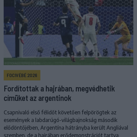
FOCIVÉBÉ 2026
Fordítottak a hajrában, megvédhetik
címüket az argentinok
Csapnivaló első félidőt követően felpörögtek az
események a labdarúgó-világbajnokság második
elődöntőjében, Argentína hátrányba került Angliával
szemben, de a hajrában erődemonstrációt tartva