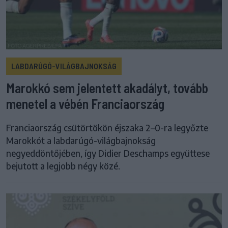
LABDARÚGÓ-VILÁGBAJNOKSÁG
Marokkó sem jelentett akadályt, tovább
menetel a vébén Franciaország
Franciaország csütörtökön éjszaka 2–0-ra legyőzte
Marokkót a labdarúgó-világbajnokság
negyeddöntőjében, így Didier Deschamps együttese
bejutott a legjobb négy közé.