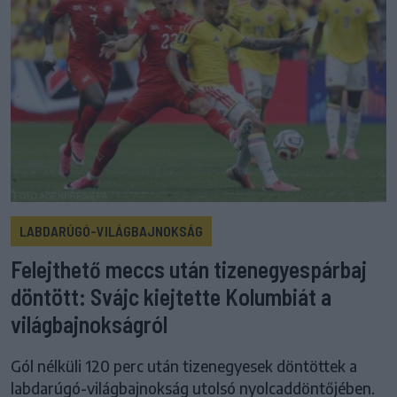
LABDARÚGÓ-VILÁGBAJNOKSÁG
Felejthető meccs után tizenegyespárbaj
döntött: Svájc kiejtette Kolumbiát a
világbajnokságról
Gól nélküli 120 perc után tizenegyesek döntöttek a
labdarúgó-világbajnokság utolsó nyolcaddöntőjében.