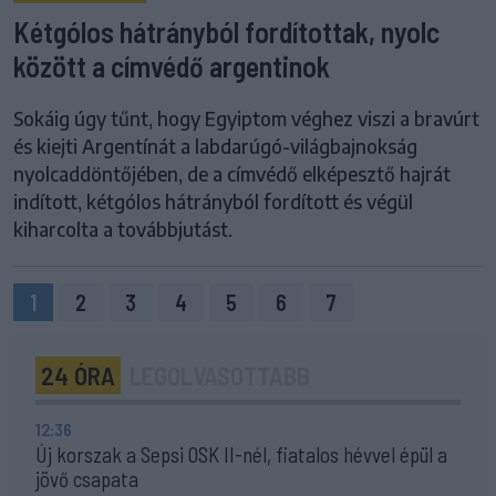
Kétgólos hátrányból fordítottak, nyolc
között a címvédő argentinok
Sokáig úgy tűnt, hogy Egyiptom véghez viszi a bravúrt
és kiejti Argentínát a labdarúgó-világbajnokság
nyolcaddöntőjében, de a címvédő elképesztő hajrát
indított, kétgólos hátrányból fordított és végül
kiharcolta a továbbjutást.
1
2
3
4
5
6
7
24 ÓRA
LEGOLVASOTTABB
12:36
Új korszak a Sepsi OSK II-nél, fiatalos hévvel épül a
jövő csapata