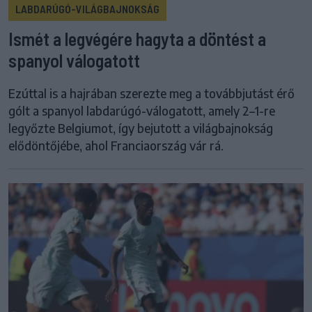
LABDARÚGÓ-VILÁGBAJNOKSÁG
Ismét a legvégére hagyta a döntést a
spanyol válogatott
Ezúttal is a hajrában szerezte meg a továbbjutást érő
gólt a spanyol labdarúgó-válogatott, amely 2–1-re
legyőzte Belgiumot, így bejutott a világbajnokság
elődöntőjébe, ahol Franciaország vár rá.