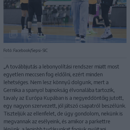
Fotó: Facebook/Sepsi-SIC
„A továbbjutás a lebonyolítási rendszer miatt most
egyetlen meccsen fog eldőlni, ezért minden
lehetséges. Nem lesz könnyű dolgunk, mert a
Gernika a spanyol bajnokság élvonalába tartozik,
tavaly az Európa Kupában is a negyeddöntőig jutott,
egy nagyon szervezett, jól játszó csapatról beszélünk.
Tiszteljük az ellenfelet, de úgy gondolom, nekünk is
megvannak az esélyeink, és amikor a parkettre
lépünk, a legjobb tudásunkat fogjuk nyújtani,