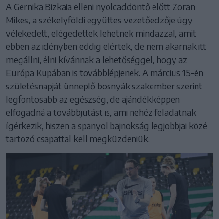
A Gernika Bizkaia elleni nyolcaddöntő előtt Zoran
Mikes, a székelyföldi együttes vezetőedzője úgy
vélekedett, elégedettek lehetnek mindazzal, amit
ebben az idényben eddig elértek, de nem akarnak itt
megállni, élni kívánnak a lehetőséggel, hogy az
Európa Kupában is továbblépjenek. A március 15-én
születésnapját ünneplő bosnyák szakember szerint
legfontosabb az egészség, de ajándékképpen
elfogadná a továbbjutást is, ami nehéz feladatnak
ígérkezik, hiszen a spanyol bajnokság legjobbjai közé
tartozó csapattal kell megküzdeniük.