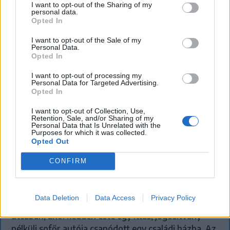
I want to opt-out of the Sharing of my
personal data.
Opted In
I want to opt-out of the Sale of my
Personal Data.
Opted In
I want to opt-out of processing my
Personal Data for Targeted Advertising.
Opted In
I want to opt-out of Collection, Use,
Retention, Sale, and/or Sharing of my
Personal Data that Is Unrelated with the
SZÉKELYHON
Purposes for which it was collected.
Opted Out
„Óriási csattanás volt” – így emlékszik
CONFIRM
vissza a kedd esti balesetre a
csíkszeredai családfő
Data Deletion
Data Access
Privacy Policy
Lassan kezd visszaállni a rend a csíkszeredai Fürdő
utcában, ahol kedden este egy ittas, jogosítvány
nélküli sofőr autója csapódott egy családi házba. Az