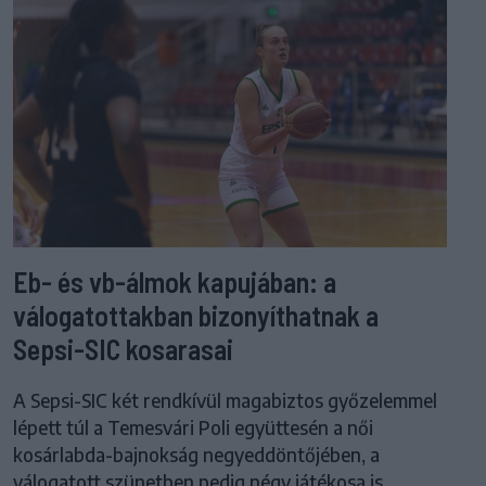
Eb- és vb-álmok kapujában: a
válogatottakban bizonyíthatnak a
Sepsi-SIC kosarasai
A Sepsi-SIC két rendkívül magabiztos győzelemmel
lépett túl a Temesvári Poli együttesén a női
kosárlabda-bajnokság negyeddöntőjében, a
válogatott szünetben pedig négy játékosa is