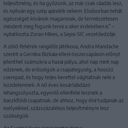
teljesítmény, és ha győzünk, az már csak ráadás lesz,
és nyilván egy szép ajándék nekem. Elsősorban tehát
egészséget kívánok magamnak, de természetesen
mindent meg fogunk tenni a siker érdekében is” –
nyilatkozta Zoran Mikes, a Sepsi-SIC vezetőedzője.
A zöld-fehérek rangidős játékosa, Andra Mandache
szerint a Gernika Bizkaia elleni összecsapáson előnyt
jelenthet számukra a hazai pálya, ahol nap mint nap
edzenek, de erősségük a csapategység, a hosszú
cserepad, és hogy teljes kerettel vághatnak neki a
küzdelemnek. A 40 éves kosárlabdázó
kihangsúlyozta, egyenlő ellenfelei lesznek a
baszkföldi csapatnak, de ahhoz, hogy élni tudjanak az
esélyeikkel, százszázalékos teljesítményre lesz
szükségük.
Az Európa Kupa sepsiszentgyörgyi