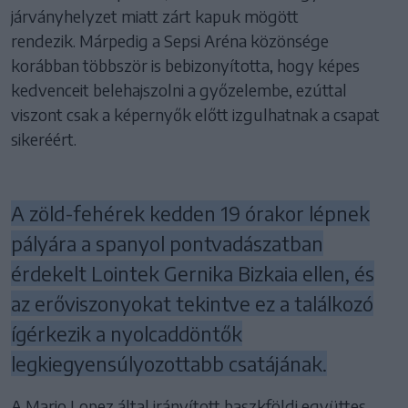
járványhelyzet miatt zárt kapuk mögött
rendezik. Márpedig a Sepsi Aréna közönsége
korábban többször is bebizonyította, hogy képes
kedvenceit belehajszolni a győzelembe, ezúttal
viszont csak a képernyők előtt izgulhatnak a csapat
sikeréért.
A zöld-fehérek kedden 19 órakor lépnek
pályára a spanyol pontvadászatban
érdekelt Lointek Gernika Bizkaia ellen, és
az erőviszonyokat tekintve ez a találkozó
ígérkezik a nyolcaddöntők
legkiegyensúlyozottabb csatájának.
A Mario Lopez által irányított baszkföldi együttes