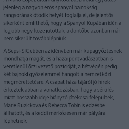
jelenleg a nagyon erős spanyol bajnokság
rangsorának ötödik helyét foglalja el, de jelentős
sikerként említhető, hogy a Spanyol Kupában idén a
legjobb négy közé jutottak, a döntőbe azonban már
nem sikerült továbblépniük.
A Sepsi-SIC ebben az idényben már kupagyőztesnek
mondhatja magát, és a hazai pontvadászatban is
veretlenül őrzi vezető pozícióját, a hétvégén pedig
két bajnoki győzelemmel hangolt a nemzetközi
megmérettetésre. A csapat háza tájáról jó hírek
érkeztek abban a vonatkozásban, hogy a sérülés
miatt hosszabb ideje hiányzó játékosai felépültek,
Marie Ruzickova és Rebecca Tobin is edzésbe
állhatott, és a keddi mérkőzésen már pályára
léphetnek.