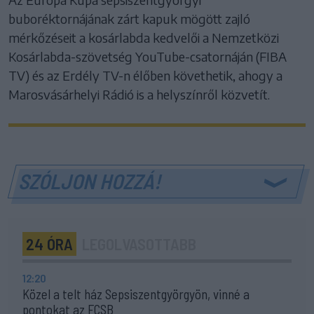
buboréktornájának zárt kapuk mögött zajló
mérkőzéseit a kosárlabda kedvelői a Nemzetközi
Kosárlabda-szövetség YouTube-csatornáján (FIBA
TV) és az Erdély TV-n élőben követhetik, ahogy a
Marosvásárhelyi Rádió is a helyszínről közvetít.
SZÓLJON HOZZÁ!
24 ÓRA
LEGOLVASOTTABB
12:20
Közel a telt ház Sepsiszentgyörgyön, vinné a
pontokat az FCSB