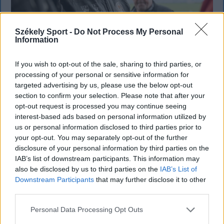
Székely Sport -
Do Not Process My Personal
Information
Egy évtized a háttérben – a
If you wish to opt-out of the sale, sharing to third parties, or
processing of your personal or sensitive information for
csapatmenedzser bevezetett az SZFC
targeted advertising by us, please use the below opt-out
kulisszái mögé
section to confirm your selection. Please note that after your
opt-out request is processed you may continue seeing
Tíz éve dolgozik a Székelyudvarhelyi FC mellett,
interest-based ads based on personal information utilized by
végigjárta a 3. Liga minden hullámhegyét és
us or personal information disclosed to third parties prior to
hullámvölgyét, kétszer pedig testközelből élte át,
your opt-out. You may separately opt-out of the further
disclosure of your personal information by third parties on the
milyen közel lehet a másodosztály. László Zsolt
IAB’s list of downstream participants. This information may
csapatmenedzserrel beszélgettünk.
also be disclosed by us to third parties on the
IAB’s List of
Downstream Participants
that may further disclose it to other
third parties.
Personal Data Processing Opt Outs