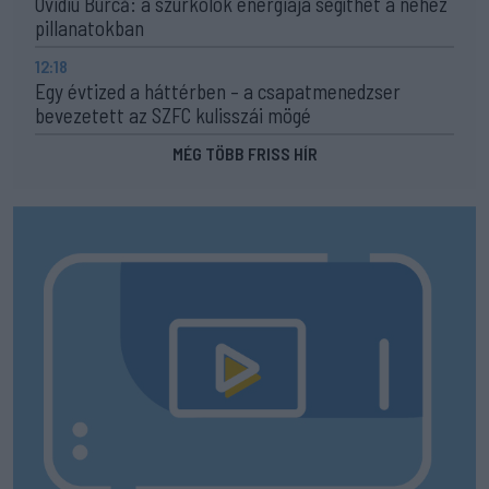
Ovidiu Burcă: a szurkolók energiája segíthet a nehéz
pillanatokban
12:18
Egy évtized a háttérben – a csapatmenedzser
bevezetett az SZFC kulisszái mögé
MÉG TÖBB FRISS HÍR