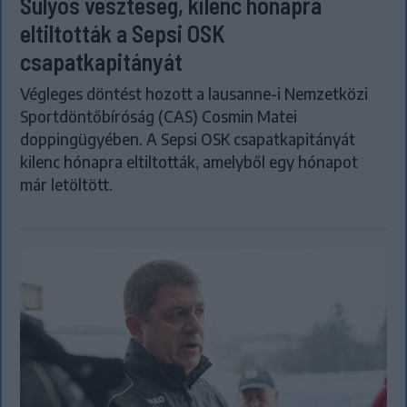
Súlyos veszteség, kilenc hónapra
eltiltották a Sepsi OSK
csapatkapitányát
Végleges döntést hozott a lausanne-i Nemzetközi
Sportdöntőbíróság (CAS) Cosmin Matei
doppingügyében. A Sepsi OSK csapatkapitányát
kilenc hónapra eltiltották, amelyből egy hónapot
már letöltött.