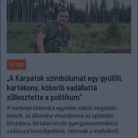
FŐTÉR
„A Kárpátok szimbólumát egy gyűlölt,
kártékony, kóborló vadállattá
züllesztette a politikum”
A medveproblémára egyetlen valódi megoldás
létezik, az állomány visszalövése az optimális
létszámra. Birtalan István gyergyószentmiklósi
vadásszal beszélgettünk, nemcsak a medvékről.