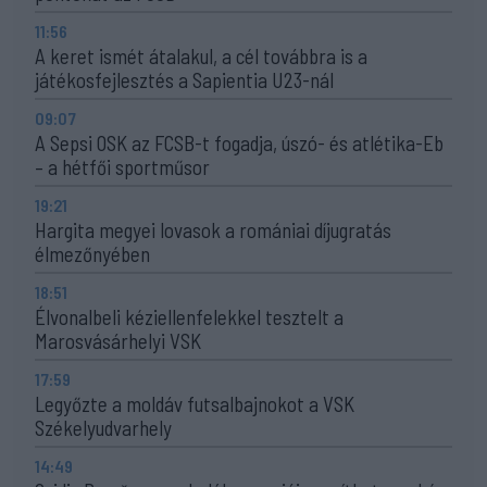
11:56
A keret ismét átalakul, a cél továbbra is a
játékosfejlesztés a Sapientia U23-nál
09:07
A Sepsi OSK az FCSB-t fogadja, úszó- és atlétika-Eb
– a hétfői sportműsor
19:21
Hargita megyei lovasok a romániai díjugratás
élmezőnyében
18:51
Élvonalbeli kéziellenfelekkel tesztelt a
Marosvásárhelyi VSK
17:59
Legyőzte a moldáv futsalbajnokot a VSK
Székelyudvarhely
14:49