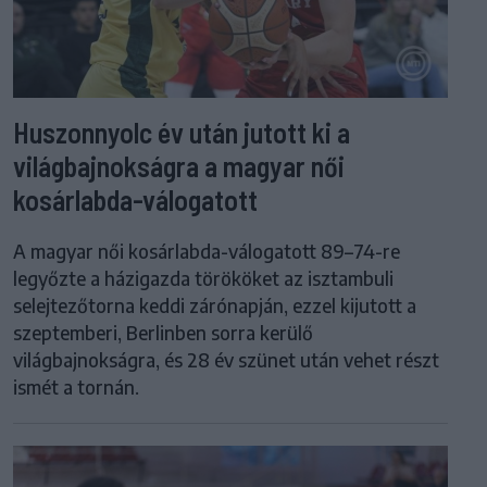
Huszonnyolc év után jutott ki a
világbajnokságra a magyar női
kosárlabda-válogatott
A magyar női kosárlabda-válogatott 89–74-re
legyőzte a házigazda törököket az isztambuli
selejtezőtorna keddi zárónapján, ezzel kijutott a
szeptemberi, Berlinben sorra kerülő
világbajnokságra, és 28 év szünet után vehet részt
ismét a tornán.