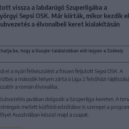
tott vissza a labdarúgó Szuperligába a
örgyi Sepsi OSK. Már kiírták, mikor kezdik el
ubvezetés a élvonalbeli keret kialakításán
líthatja be, hogy a Google-találatokban elöl legyen a Székely
i el a nyári felkészülést a frissen feljutott Sepsi OSK. A
ttes a második helyen zárta a Liga 2 felsőházi rájátszásá
sszatér a román élvonalba.
lubvezetés javában dolgozik a Szuperliga-kereten. A ter
 tréningek mellett külföldi edzőtábor is szerepel a progra
llyel Ausztriában készül majd a csapat.