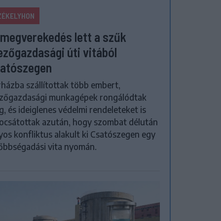
ZÉKELYHON
megverekedés lett a szűk
zőgazdasági úti vitából
atószegen
házba szállítottak több embert,
zőgazdasági munkagépek rongálódtak
, és ideiglenes védelmi rendeleteket is
ocsátottak azután, hogy szombat délután
yos konfliktus alakult ki Csatószegen egy
őbbségadási vita nyomán.