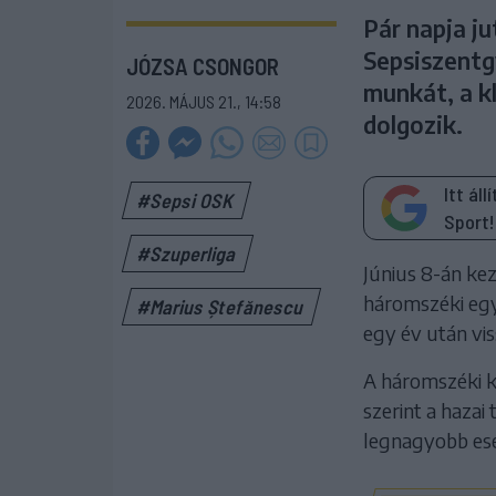
Pár napja ju
Sepsiszentgy
JÓZSA CSONGOR
munkát, a kl
2026. MÁJUS 21., 14:58
dolgozik.
Itt ál
#Sepsi OSK
Sport!
#Szuperliga
Június 8-án kezd
háromszéki együ
#Marius Ștefănescu
egy év után vi
A háromszéki k
szerint a hazai
legnagyobb esé