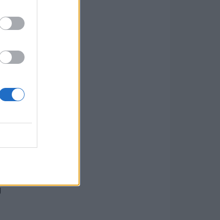
A
után
tt
t és
t,
g