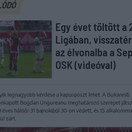
LÓDÓ
Egy évet töltött a 
Ligában, visszatér
az élvonalba a Sep
OSK (videóval)
yik legnagyobb kérdése a kapusposzt lehet. A Bukaresti
önkapott Bogdan Ungureanu meghatározó szerepet játsz
19 éves hálóőr 31 bajnokiból 30-on védett, és 15 alkalomma
ül zárt.