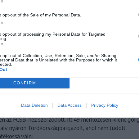
In
é megtartani, ugyanakkor kevés az esély arra, hogy a
o opt-out of the Sale of my Personal Data.
In
b idényre kölcsönadják.
to opt-out of processing my Personal Data for Targeted
merült Marius Ștefănescu visszatérésének lehetősége is. 
ing.
In
abadon igazolhatóvá vált, miután mindössze hét hónap 
ök Konyasportól.
o opt-out of Collection, Use, Retention, Sale, and/or Sharing
ersonal Data that Is Unrelated with the Purposes for which it
lected.
zló klubtulajdonos szeretné ismét
Out
örgyön látni a játékost, aki 2018 és 2024 közö
CONFIRM
volt az együttesnek.
 mérkőzésen lépett pályára Sepsi-mezben, 37 gólt szerzet
Data Deletion
Data Access
Privacy Policy
dott. A klubbal két Román Kupát és két Szuperkupát nyer
en az FCSB-hez szerződött. Itt 49 mérkőzésen kilenc góli
avaly nyáron Törökországba igazolt, ahol nem tudott
tékossá válni.