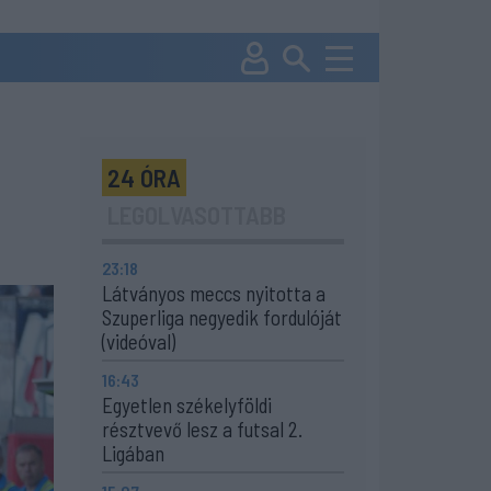
24 ÓRA
LEGOLVASOTTABB
23:18
Látványos meccs nyitotta a
Szuperliga negyedik fordulóját
(videóval)
16:43
Egyetlen székelyföldi
résztvevő lesz a futsal 2.
Ligában