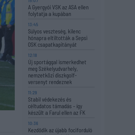
15:07
A Gyergyói VSK az ASA ellen
folytatja a kupában
13:45
Súlyos veszteség, kilenc
hónapra eltiltották a Sepsi
OSK csapatkapitányát
12:18
Új sportággal ismerkedhet
meg Székelyudvarhely,
nemzetközi diszkgolf-
versenyt rendeznek
11:29
Stabil védekezés és
céltudatos támadás – így
készült a Farul ellen az FK
10:36
Kezdődik az újabb fociforduló