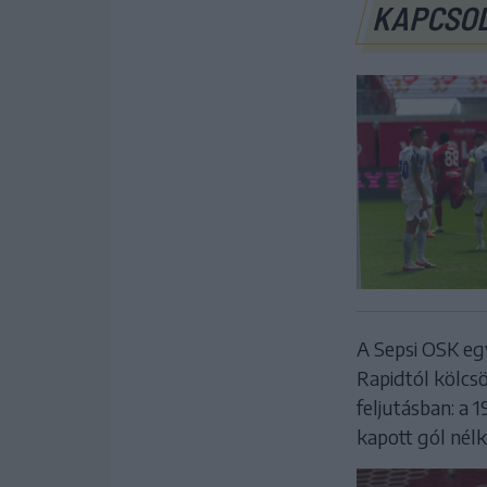
KAPCSO
A Sepsi OSK eg
Rapidtól kölcs
feljutásban: a 
kapott gól nélk