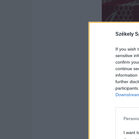
Székely S
If you wish 
sensitive in
confirm you
continue se
information 
further disc
participants
Downstream 
Persona
Bogdan Ungureanu
I want t
Fotó: Facebook/Sep