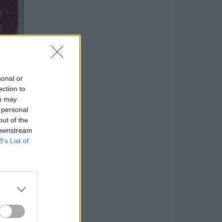
sonal or
ection to
ou may
 personal
out of the
 downstream
B’s List of