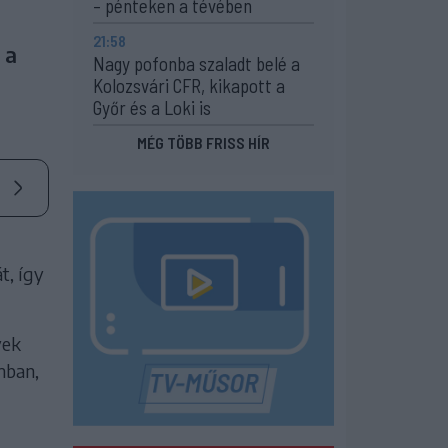
– pénteken a tévében
21:58
 a
Nagy pofonba szaladt belé a
Kolozsvári CFR, kikapott a
Győr és a Loki is
MÉG TÖBB FRISS HÍR
t, így
vek
mban,