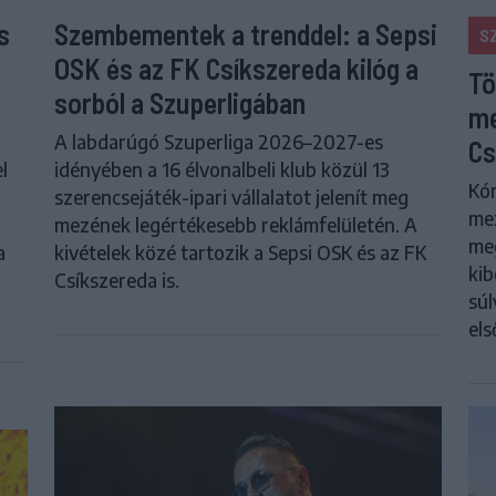
s
Szembementek a trenddel: a Sepsi
S
OSK és az FK Csíkszereda kilóg a
Tö
sorból a Szuperligában
me
A labdarúgó Szuperliga 2026–2027-es
Cs
l
idényében a 16 élvonalbeli klub közül 13
Kór
szerencsejáték-ipari vállalatot jelenít meg
me
mezének legértékesebb reklámfelületén. A
meg
a
kivételek közé tartozik a Sepsi OSK és az FK
kib
Csíkszereda is.
súl
els