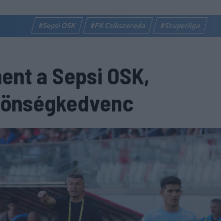
#Sepsi OSK
#FK Csíkszereda
#Szuperliga
ent a Sepsi OSK,
özönségkedvenc