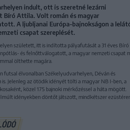
helyen indult, ott is szeretné lezárni
t Bíró Attila. Volt román és magyar
tott. A ljubljanai Európa-bajnokságon a lelát
emzeti csapat szereplését.
en született, itt is indította pályafutását a 31 éves Bíró A
npótlás- és felnőttválogatott, a magyar nemzeti csapat 
ommal ölthette magára.
án futsal élvonalban Székelyudvarhelyen, Déván és
is. Jelenleg az ötödik idényét tölti a magyar NB I-ben, a
kosaként, közel 175 bajnoki mérkőzéssel a háta mögött.
elmúlt idényekben döntőt játszott, mindkétszer ezüstér
LÓDÓ