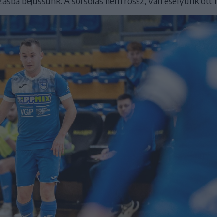
szásba bejussunk. A sorsolás nem rossz, van esélyünk ott l