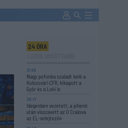
24 ÓRA
LEGOLVASOTTABB
21:58
Nagy pofonba szaladt belé a
Kolozsvári CFR, kikapott a
Győr és a Loki is
20:17
Idegenben vezetett, a pihenő
után visszavett az U Craiova
az EL-selejtezőn