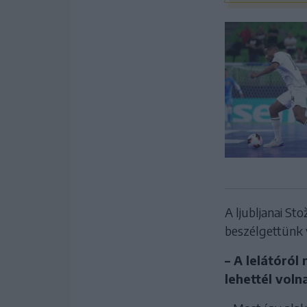
A ljubljanai S
beszélgettünk 
– A lelátóról
lehettél vol