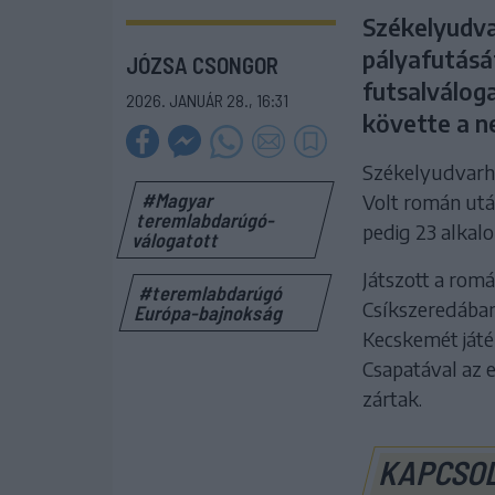
Székelyudvar
pályafutásá
JÓZSA CSONGOR
futsalváloga
2026. JANUÁR 28., 16:31
követte a n
Székelyudvarhely
#Magyar
Volt román utá
teremlabdarúgó-
pedig 23 alkal
válogatott
Játszott a rom
#teremlabdarúgó
Csíkszeredában 
Európa-bajnokság
Kecskemét játé
Csapatával az 
zártak.
KAPCSO