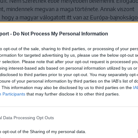
kult. Nem szeretnék ebbe mélyebben belemenni. Elfogad
nt, mindennek megvan a maga története. Annak viszont
 hogy a magyar válogatott itt van az Európa-bajnokságo
kos is pályára lépett, akikkel korábban együtt futsalozta
ubtársak vagyunk. Jó látni a sikerüket.
port -
Do Not Process My Personal Information
to opt-out of the sale, sharing to third parties, or processing of your per
formation for targeted advertising by us, please use the below opt-out s
r selection. Please note that after your opt-out request is processed y
eing interest-based ads based on personal information utilized by us or
disclosed to third parties prior to your opt-out. You may separately opt-
losure of your personal information by third parties on the IAB’s list of
. This information may also be disclosed by us to third parties on the
IA
Participants
that may further disclose it to other third parties.
l Data Processing Opt Outs
o opt-out of the Sharing of my personal data.