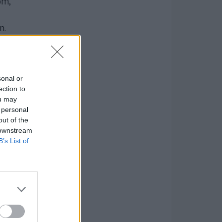
om,
n.
m,
sonal or
ection to
ou may
 personal
out of the
 downstream
B’s List of