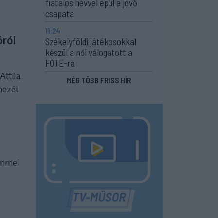
fiatalos hévvel épül a jövő
csapata
11:24
óról
Székelyföldi játékosokkal
készül a női válogatott a
FOTE-ra
ttila.
MÉG TÖBB FRISS HÍR
mezét
emmel