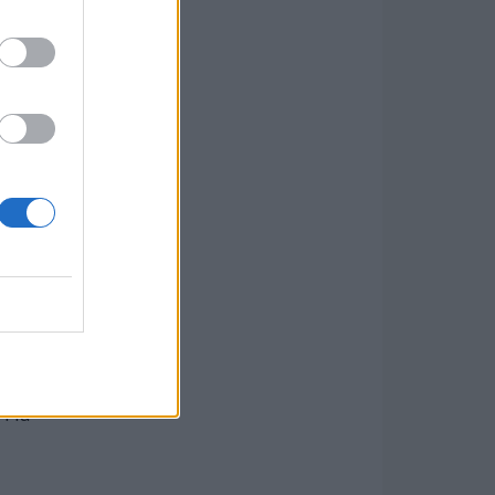
selnek.
. Ha