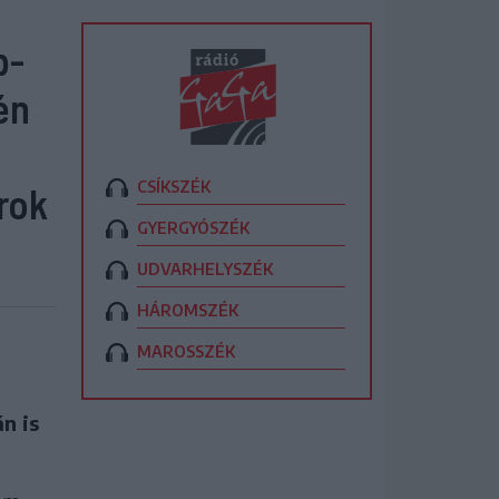
b-
én
CSÍKSZÉK
rok
GYERGYÓSZÉK
UDVARHELYSZÉK
HÁROMSZÉK
MAROSSZÉK
n is