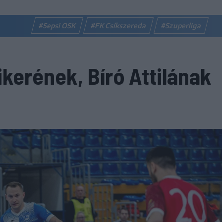
#Sepsi OSK
#FK Csíkszereda
#Szuperliga
ikerének, Bíró Attilának