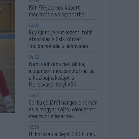
17:43
Két FK-játékos kapott
meghívót a válogatottba
16:22
Egy újonc jelentkezett, több
átsorolás a Csík körzeti
focibajnokság új idényében
14:52
Nem kell senkinek állnia,
idegenbeli meccsekkel indítja
a kézibajnokságot a
Marosvásárhelyi VSK
13:57
Corbu góljától hangos a román
és a magyar sajtó, válogatott
meghívót sürgetnek
12:36
Új korszak a Sepsi OSK II-nél,