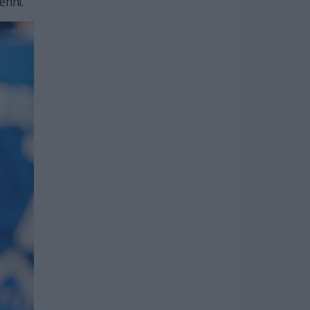
enni.