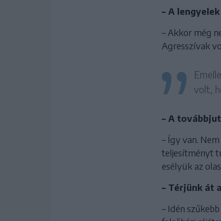
– A lengyelek
– Akkor még ne
Agresszívak vol
Emelle
volt, 
– A továbbju
– Így van. Nem 
teljesítményt t
esélyük az ola
– Térjünk át 
– Idén szűkebb