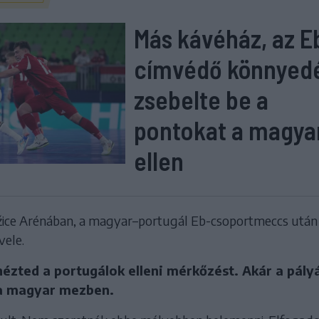
Más kávéház, az E
címvédő könnyed
zsebelte be a
pontokat a magya
ellen
tožice Arénában, a magyar–portugál Eb-csoportmeccs után
vele.
 nézted a portugálok elleni mérkőzést. Akár a pályá
na magyar mezben.