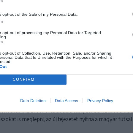
In
o opt-out of the Sale of my Personal Data.
In
to opt-out of processing my Personal Data for Targeted
ing.
In
o opt-out of Collection, Use, Retention, Sale, and/or Sharing
ersonal Data that Is Unrelated with the Purposes for which it
lected.
Out
CONFIRM
Data Deletion
Data Access
Privacy Policy
len remekül kezdtek, a portugálok már más szintet képvi
rtmeccs viszont ki-ki találkozó lesz, ott bármi benne van
aszokat is meglepni, az új fejezetet nyitna a magyar futsal