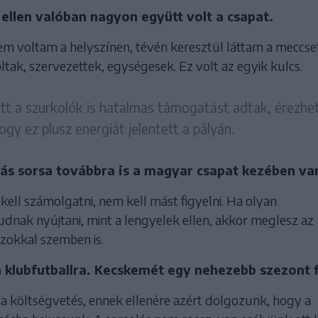
 ellen valóban nagyon együtt volt a csapat.
m voltam a helyszínen, tévén keresztül láttam a meccset
tak, szervezettek, egységesek. Ez volt az egyik kulcs.
tt a szurkolók is hatalmas támogatást adtak, érezhe
hogy ez plusz energiát jelentett a pályán.
tás sorsa továbbra is a magyar csapat kezében va
kell számolgatni, nem kell mást figyelni. Ha olyan
udnak nyújtani, mint a lengyelek ellen, akkor meglesz az
szokkal szemben is.
a klubfutballra. Kecskemét egy nehezebb szezont f
 a költségvetés, ennek ellenére azért dolgozunk, hogy a