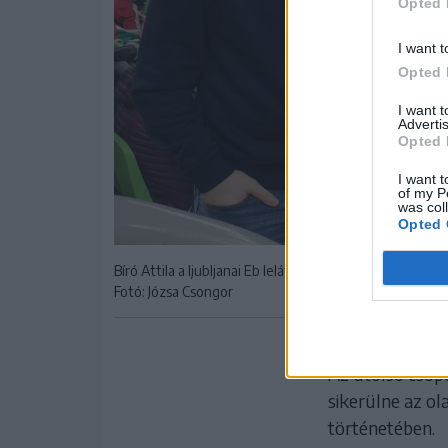
Opted 
I want t
Opted 
I want 
Advertis
Opted 
I want t
of my P
was col
Opted 
Bíró Attila a ljubljanai Eb lelátóján
Fotó: Józsa Csongor
A lengyelek el
Az utolsó csopo
sikerülne az ol
történetében.