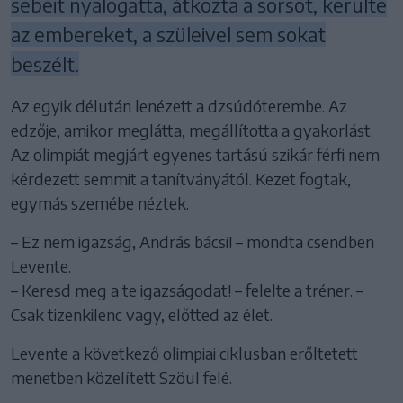
sebeit nyalogatta, átkozta a sorsot, kerülte
az embereket, a szüleivel sem sokat
beszélt.
Az egyik délután lenézett a dzsúdóterembe. Az
edzője, amikor meglátta, megállította a gyakorlást.
Az olimpiát megjárt egyenes tartású szikár férfi nem
kérdezett semmit a tanítványától. Kezet fogtak,
egymás szemébe néztek.
– Ez nem igazság, András bácsi! – mondta csendben
Levente.
– Keresd meg a te igazságodat! – felelte a tréner. –
Csak tizenkilenc vagy, előtted az élet.
Levente a következő olimpiai ciklusban erőltetett
menetben közelített Szöul felé.