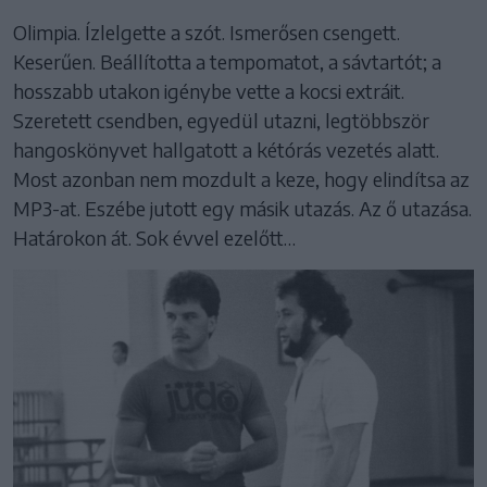
Olimpia. Ízlelgette a szót. Ismerősen csengett.
Keserűen. Beállította a tempomatot, a sávtartót; a
hosszabb utakon igénybe vette a kocsi extráit.
Szeretett csendben, egyedül utazni, legtöbbször
hangoskönyvet hallgatott a kétórás vezetés alatt.
Most azonban nem mozdult a keze, hogy elindítsa az
MP3-at. Eszébe jutott egy másik utazás. Az ő utazása.
Határokon át. Sok évvel ezelőtt…