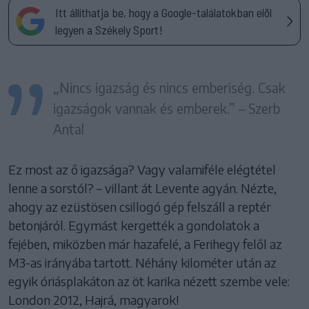
Itt állíthatja be, hogy a Google-találatokban elöl
legyen a Székely Sport!
„Nincs igazság és nincs emberiség. Csak
igazságok vannak és emberek.” – Szerb
Antal
Ez most az ő igazsága? Vagy valamiféle elégtétel
lenne a sorstól? – villant át Levente agyán. Nézte,
ahogy az ezüstösen csillogó gép felszáll a reptér
betonjáról. Egymást kergették a gondolatok a
fejében, miközben már hazafelé, a Ferihegy felől az
M3-as irányába tartott. Néhány kilométer után az
egyik óriásplakáton az öt karika nézett szembe vele:
London 2012, Hajrá, magyarok!