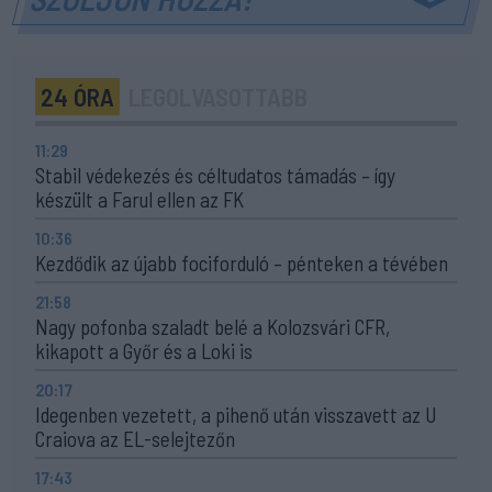
24 ÓRA
LEGOLVASOTTABB
11:29
Stabil védekezés és céltudatos támadás – így
készült a Farul ellen az FK
10:36
Kezdődik az újabb fociforduló – pénteken a tévében
21:58
Nagy pofonba szaladt belé a Kolozsvári CFR,
kikapott a Győr és a Loki is
20:17
Idegenben vezetett, a pihenő után visszavett az U
Craiova az EL-selejtezőn
17:43