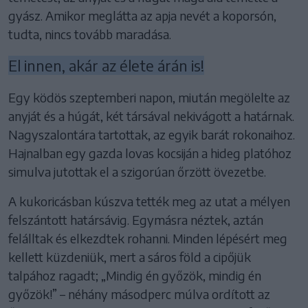
gyász. Amikor meglátta az apja nevét a koporsón,
tudta, nincs tovább maradása.
El innen, akár az élete árán is!
Egy ködös szeptemberi napon, miután megölelte az
anyját és a húgát, két társával nekivágott a határnak.
Nagyszalontára tartottak, az egyik barát rokonaihoz.
Hajnalban egy gazda lovas kocsiján a hideg platóhoz
simulva jutottak el a szigorúan őrzött övezetbe.
A kukoricásban kúszva tették meg az utat a mélyen
felszántott határsávig. Egymásra néztek, aztán
felálltak és elkezdtek rohanni. Minden lépésért meg
kellett küzdeniük, mert a sáros föld a cipőjük
talpához ragadt; „Mindig én győzök, mindig én
győzök!” – néhány másodperc múlva ordított az