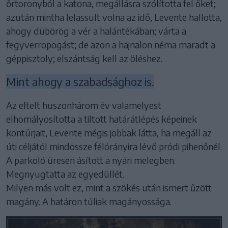
őrtoronyból a katona, megállásra szólította fel őket;
azután mintha lelassult volna az idő, Levente hallotta,
ahogy dübörög a vér a halántékában; várta a
fegyverropogást; de azon a hajnalon néma maradt a
géppisztoly; elszántság kell az öléshez.
Mint ahogy a szabadsághoz is.
Az eltelt huszonhárom év valamelyest
elhomályosította a tiltott határátlépés képeinek
kontúrjait, Levente mégis jobbak látta, ha megáll az
úti céljától mindössze félórányira lévő pródi pihenőnél.
A parkoló üresen ásított a nyári melegben.
Megnyugtatta az egyedüllét.
Milyen más volt ez, mint a szökés után ismert űzött
magány. A határon túliak magányossága.