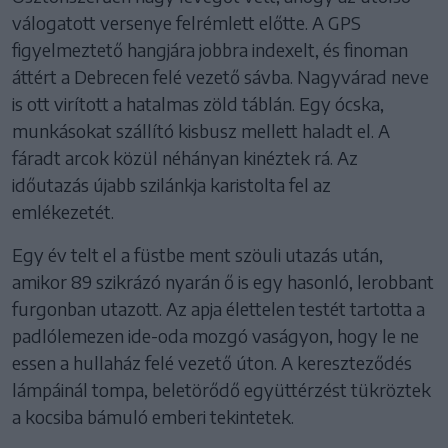
válogatott versenye felrémlett előtte. A GPS
figyelmeztető hangjára jobbra indexelt, és finoman
áttért a Debrecen felé vezető sávba. Nagyvárad neve
is ott virított a hatalmas zöld táblán. Egy ócska,
munkásokat szállító kisbusz mellett haladt el. A
fáradt arcok közül néhányan kinéztek rá. Az
időutazás újabb szilánkja karistolta fel az
emlékezetét.
Egy év telt el a füstbe ment szöuli utazás után,
amikor 89 szikrázó nyarán ő is egy hasonló, lerobbant
furgonban utazott. Az apja élettelen testét tartotta a
padlólemezen ide-oda mozgó vaságyon, hogy le ne
essen a hullaház felé vezető úton. A kereszteződés
lámpáinál tompa, beletörődő együttérzést tükröztek
a kocsiba bámuló emberi tekintetek.