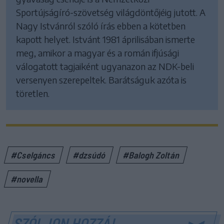
Sportújságíró-szövetség világdöntőjéig jutott. A
Nagy Istvánról szóló írás ebben a kötetben
kapott helyet. Istvánt 1981 áprilisában ismerte
meg, amikor a magyar és a román ifjúsági
válogatott tagjaiként ugyanazon az NDK-beli
versenyen szerepeltek. Barátságuk azóta is
töretlen.
#Cselgáncs
#dzsúdó
#Balogh Zoltán
#novella
SZÓLJON HOZZÁ!