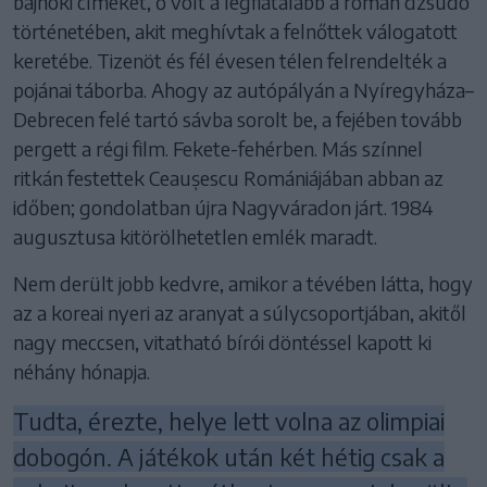
bajnoki címeket, ő volt a legfiatalabb a román dzsúdó
történetében, akit meghívtak a felnőttek válogatott
keretébe. Tizenöt és fél évesen télen felrendelték a
pojánai táborba. Ahogy az autópályán a Nyíregyháza–
Debrecen felé tartó sávba sorolt be, a fejében tovább
pergett a régi film. Fekete-fehérben. Más színnel
ritkán festettek Ceaușescu Romániájában abban az
időben; gondolatban újra Nagyváradon járt. 1984
augusztusa kitörölhetetlen emlék maradt.
Nem derült jobb kedvre, amikor a tévében látta, hogy
az a koreai nyeri az aranyat a súlycsoportjában, akitől
nagy meccsen, vitatható bírói döntéssel kapott ki
néhány hónapja.
Tudta, érezte, helye lett volna az olimpiai
dobogón. A játékok után két hétig csak a