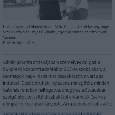
István nagyváradi klubedzőjével, Velici Floriannal. Érdekesség, hogy
Vízer László Máriusz, az IJF elnöke, egy évig szintén az edzője volt
Váradon
Fotó: Archív felvétel
Kábán pakolta a táskájába a személyes dolgait a
bukaresti központi edzőtábor 207-es szobájában, a
csomagok nagy része már összekészítve várta az
indulást. Dzsúdóruhák, rajtszám, melegítők, minden
katonás rendben hajtogatva, ahogy az a Steauában
szolgálatot teljesítő díszbakától elvárható. Csak az
olimpiai formaruha hiányzott. Arra azonban hiába várt: