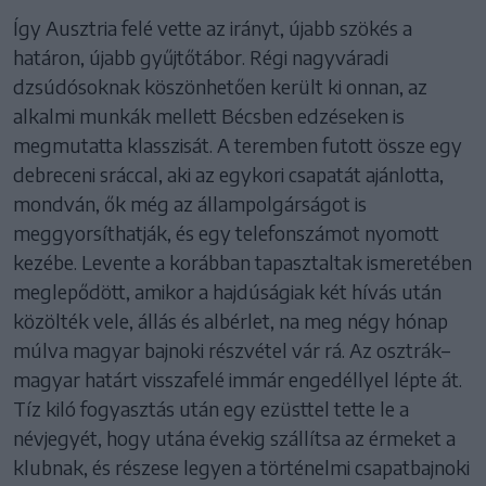
Így Ausztria felé vette az irányt, újabb szökés a
határon, újabb gyűjtőtábor. Régi nagyváradi
dzsúdósoknak köszönhetően került ki onnan, az
alkalmi munkák mellett Bécsben edzéseken is
megmutatta klasszisát. A teremben futott össze egy
debreceni sráccal, aki az egykori csapatát ajánlotta,
mondván, ők még az állampolgárságot is
meggyorsíthatják, és egy telefonszámot nyomott
kezébe. Levente a korábban tapasztaltak ismeretében
meglepődött, amikor a hajdúságiak két hívás után
közölték vele, állás és albérlet, na meg négy hónap
múlva magyar bajnoki részvétel vár rá. Az osztrák–
magyar határt visszafelé immár engedéllyel lépte át.
Tíz kiló fogyasztás után egy ezüsttel tette le a
névjegyét, hogy utána évekig szállítsa az érmeket a
klubnak, és részese legyen a történelmi csapatbajnoki