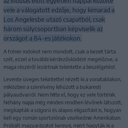
az indulás előtt egyetlen nappal közölte
vele a válogatott edzője, hogy kimarad a
Los Angelesbe utazó csapatból, csak
három súlycsoportban képviselik az
országot a 84-es játékokon.
A tréner indokot nem mondott, csak a kezeit tárta
szét, ezzel a további kérdezősködést megelőzve, a
maga részéről lezártnak tekintette a beszélgetést.
Levente üveges tekintettel nézett ki a vonatablakon,
miközben a szerelvény kihúzott a bukaresti
pályaudvarról. Nem hitte el, hogy ez vele történik.
Néhány napja még minden rendben lévőnek látszott,
megkapták a szigorú és alapos eligazítást is, hogyan
kell egy román sportolónak viselkednie Amerikában.
Próbált magyarázatot keresni, miért hagyták ki a