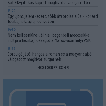
Két FK-játékos kapott meghívót a válogatottba
16:22
Egy újonc jelentkezett, több átsorolás a Csík körzeti
focibajnokság új idényében
14:52
Nem kell senkinek állnia, idegenbeli meccsekkel
indítja a kézibajnokságot a Marosvásárhelyi VSK
13:57
Corbu góljától hangos a román és a magyar sajtó,
válogatott meghívót sürgetnek
MÉG TÖBB FRISS HÍR