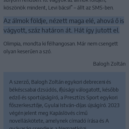
köszönök mindent, Levi bácsi!” – állt az SMS-ben.
Az álmok földje, nézett maga elé, ahová ő is
vágyott, száz határon át. Hát így jutott el.
Olimpia, mondta ki félhangosan. Már nem csengett
olyan keserűen a szó.
Balogh Zoltán
A szerző, Balogh Zoltán egykori debreceni és
békéscsabai dzsúdós, ifjúsági válogatott, később
edző és sportújságíró, a Presztízs Sport egykori
főszerkesztője, Gyulai István-díjas újságíró. 2023
végén jelent meg Kapáslövés című
novelláskötete, amelynek címadó írása és A
gyávaság csendje is a Nemzetközi