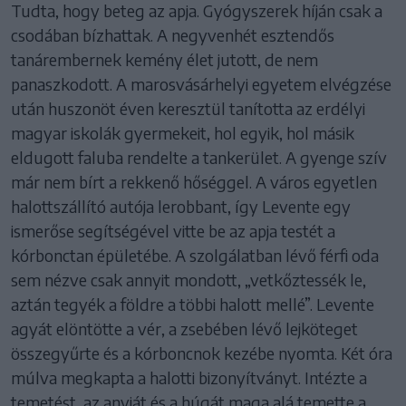
Tudta, hogy beteg az apja. Gyógyszerek híján csak a
csodában bízhattak. A negyvenhét esztendős
tanárembernek kemény élet jutott, de nem
panaszkodott. A marosvásárhelyi egyetem elvégzése
után huszonöt éven keresztül tanította az erdélyi
magyar iskolák gyermekeit, hol egyik, hol másik
eldugott faluba rendelte a tankerület. A gyenge szív
már nem bírt a rekkenő hőséggel. A város egyetlen
halottszállító autója lerobbant, így Levente egy
ismerőse segítségével vitte be az apja testét a
kórbonctan épületébe. A szolgálatban lévő férfi oda
sem nézve csak annyit mondott, „vetkőztessék le,
aztán tegyék a földre a többi halott mellé”. Levente
agyát elöntötte a vér, a zsebében lévő lejköteget
összegyűrte és a kórboncnok kezébe nyomta. Két óra
múlva megkapta a halotti bizonyítványt. Intézte a
temetést, az anyját és a húgát maga alá temette a