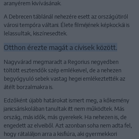
aranyérem kivívásának.
A Debrecen táblánál nehezére esett az országútiról
városi tempóra váltani. Élete filméjének képkockái is
lelassultak, kiszínesedtek.
Otthon érezte magát a cívisek között.
Nagyvárad megmaradt a Regorius negyedben
töltött esztendők szép emlékeivel, de a nehezen
begyógyuló sebek vastag hegei emlékeztették az
átélt borzalmakra is.
Edzőként újabb határokat ismert meg, a kőkemény
janicsáriskolában tanultak itt nem működtek. Más
ország, más idők, más gyerekek. Ha nehezen is, de
engedett az elveiből. Azt azonban soha nem adta fel,
hogy rátaláljon arra a kisfiúra, aki gyermekkori