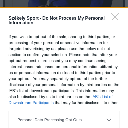
Székely Sport -
Do Not Process My Personal
Information
If you wish to opt-out of the sale, sharing to third parties, or
processing of your personal or sensitive information for
targeted advertising by us, please use the below opt-out
section to confirm your selection. Please note that after your
opt-out request is processed you may continue seeing
interest-based ads based on personal information utilized by
us or personal information disclosed to third parties prior to
your opt-out. You may separately opt-out of the further
Fotó: Berecz Péter
disclosure of your personal information by third parties on the
IAB’s list of downstream participants. This information may
also be disclosed by us to third parties on the
IAB’s List of
Az újabb pofon és a négy évvel korábbi gyomros
Downstream Participants
that may further disclose it to other
ráébresztette Leventét, felesleges tovább üldöznie az
third parties.
álmait. Hit és remények nélkül készült tovább, a
Personal Data Processing Opt Outs
hétköznapok állandó nélkülözése csendben rombolta