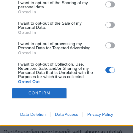
takaréklángon pislákoló harci kedvét. A rendszer a
I want to opt-out of the Sharing of my
personal data.
legsötétebb napjait élte, a boltok kongtak az
Opted In
ürességtől, a sportolók sem élveztek már protekciót.
I want to opt-out of the Sale of my
Sokszor gyertyafénynél, fűtetlen teremben edzettek
Personal Data.
Opted In
1988 telén Bukarestben. A hírhedt szél, a Crivăţ úgy
fütyölt az utcákon, hogy befagytak az ablakok.
I want to opt-out of processing my
Personal Data for Targeted Advertising.
Opted In
Levente az edzőtábor jéghideg szobájában, a láztól
vacogva bújt a takarók alá, gyógyszerek híján csak az
I want to opt-out of Collection, Use,
Retention, Sale, and/or Sharing of my
erős szervezetében bízhatott. Amikor egy bulgáriai
Personal Data that Is Unrelated with the
Purposes for which it was collected.
versenyre nevezték, először betegségre hivatkozva
Opted Out
hárított, aztán mégiscsak csatlakozott a társaihoz
CONFIRM
abban a reményben, hogy Szófiában legalább meleg
szobában aludhat. Más öröme nem volt, sérülést
szenvedett, és miután lejött a szőnyegről, olyan
Data Deletion
Data Access
Privacy Policy
köhögőroham fogta el, azt hitte, megfullad.
Ösztönszerűen nagy levegőt vett, ahogy az utolsó