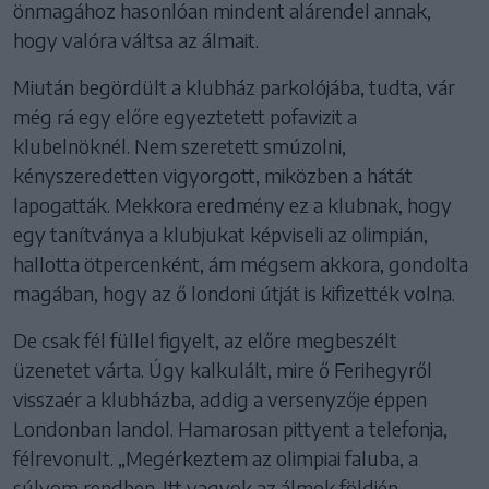
önmagához hasonlóan mindent alárendel annak,
hogy valóra váltsa az álmait.
Miután begördült a klubház parkolójába, tudta, vár
még rá egy előre egyeztetett pofavizit a
klubelnöknél. Nem szeretett smúzolni,
kényszeredetten vigyorgott, miközben a hátát
lapogatták. Mekkora eredmény ez a klubnak, hogy
egy tanítványa a klubjukat képviseli az olimpián,
hallotta ötpercenként, ám mégsem akkora, gondolta
magában, hogy az ő londoni útját is kifizették volna.
De csak fél füllel figyelt, az előre megbeszélt
üzenetet várta. Úgy kalkulált, mire ő Ferihegyről
visszaér a klubházba, addig a versenyzője éppen
Londonban landol. Hamarosan pittyent a telefonja,
félrevonult. „Megérkeztem az olimpiai faluba, a
súlyom rendben. Itt vagyok az álmok földjén,