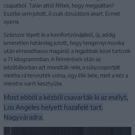
csapatból. Talán attól féltek, hogy megpattan?
Eszébe sem jutott, ő csak dzsúdózni akart. Érmet
nyerni.
Százszor lépett ki a komfortzónájából, új, addig
ismeretlen határokig jutott, hogy tengernyi munka
után elmondhassa magáról: a legjobbak közé tartozik
a 71 kilogrammban. A felmérések után az
edzőtáborban azt mondták neki, a súlycsoportját
mintha rá tervezték volna, úgy illik bele, mint a kéz a
méretre varrt kesztyűbe.
Most ebből a kézből csavarták ki az esélyt,
Los Angeles helyett hazafelé tart.
Nagyváradra.