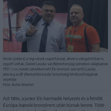
István (jobbra) a régi váradi csapattárssal, akivel a válogatottban is
együtt voltak, Daniel Lascău-val (Németország színeiben világbajnok
1991-ben, román színekben két Eb-bronzot szerzett) Lascău
jelenleg az IJF (Nemzetközi Judo Szövetség) bíróbizottságának
vezetője
Fotó: Archív felvétel
Azt hitte, a junior Eb-harmadik helyezés és a felnőtt
Európa-bajnoki bronzérem után bíznak benne. Több