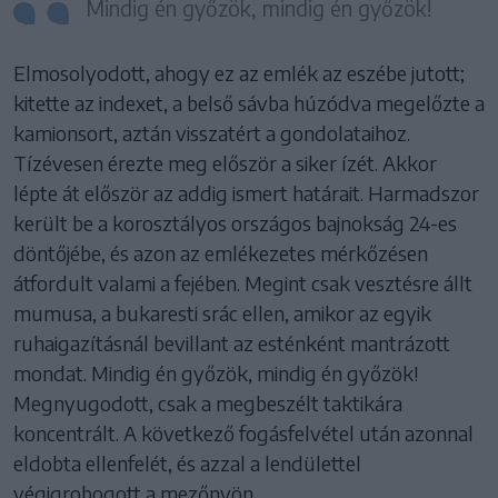
Mindig én győzök, mindig én győzök!
Elmosolyodott, ahogy ez az emlék az eszébe jutott;
kitette az indexet, a belső sávba húzódva megelőzte a
kamionsort, aztán visszatért a gondolataihoz.
Tízévesen érezte meg először a siker ízét. Akkor
lépte át először az addig ismert határait. Harmadszor
került be a korosztályos országos bajnokság 24-es
döntőjébe, és azon az emlékezetes mérkőzésen
átfordult valami a fejében. Megint csak vesztésre állt
mumusa, a bukaresti srác ellen, amikor az egyik
ruhaigazításnál bevillant az esténként mantrázott
mondat. Mindig én győzök, mindig én győzök!
Megnyugodott, csak a megbeszélt taktikára
koncentrált. A következő fogásfelvétel után azonnal
eldobta ellenfelét, és azzal a lendülettel
végigrobogott a mezőnyön.