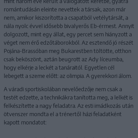
mint három éve került a válogatott keretbe, gyatra
romántudásán eleinte nevettek a társak, azon már
nem, amikor kiszorította a csapatból vetélytársát, a
nála nyolc évvel idősebb bivalyerős Eb-érmest. Annyit
dolgozott, mint egy állat, egy percet sem hiányzott a
véget nem érő edzőtáborokból. Az esztendő jó részét
Pojána-Brassóban meg Bukarestben töltötte, otthon
csak beköszönt, aztán beugrott az Ady líceumba,
hogy elkérje a leckét a tanáraitól. Egyetlen cél
lebegett a szeme előtt: az olimpia. A gyerekkori álom.
A váradi sportiskolában nevelőedzője nem csak a
testét edzette, a technikákra tanította meg, a lelkét is
felkészítette a nagy feladatra. Az esti imádkozás után
ötvenszer mondta el a trénertől házi feladatként
kapott mondatot: