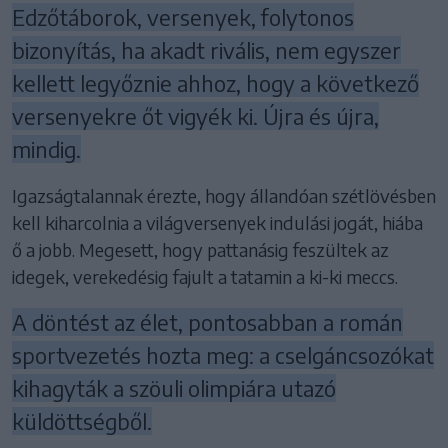
Edzőtáborok, versenyek, folytonos
bizonyítás, ha akadt rivális, nem egyszer
kellett legyőznie ahhoz, hogy a következő
versenyekre őt vigyék ki. Újra és újra,
mindig.
Igazságtalannak érezte, hogy állandóan szétlövésben
kell kiharcolnia a világversenyek indulási jogát, hiába
ő a jobb. Megesett, hogy pattanásig feszültek az
idegek, verekedésig fajult a tatamin a ki-ki meccs.
A döntést az élet, pontosabban a román
sportvezetés hozta meg: a cselgáncsozókat
kihagyták a szöuli olimpiára utazó
küldöttségből.