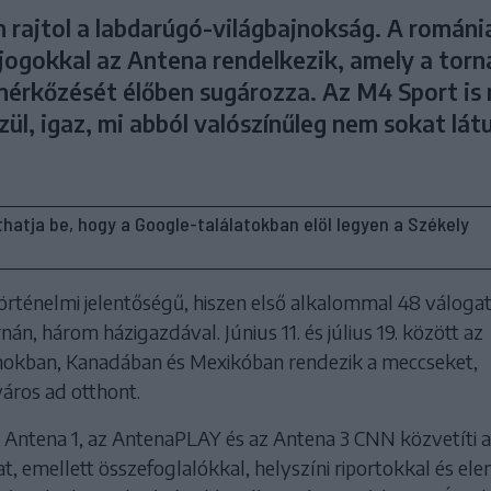
 rajtol a labdarúgó-világbajnokság. A románi
 jogokkal az Antena rendelkezik, amely a torn
mérkőzését élőben sugározza. Az M4 Sport is
ül, igaz, mi abból valószínűleg nem sokat lát
líthatja be, hogy a Google-találatokban elöl legyen a Székely
örténelmi jelentőségű, hiszen első alkalommal 48 válogat
nán, három házigazdával. Június 11. és július 19. között az
okban, Kanadában és Mexikóban rendezik a meccseket,
áros ad otthont.
Antena 1, az AntenaPLAY és az Antena 3 CNN közvetíti 
, emellett összefoglalókkal, helyszíni riportokkal és el