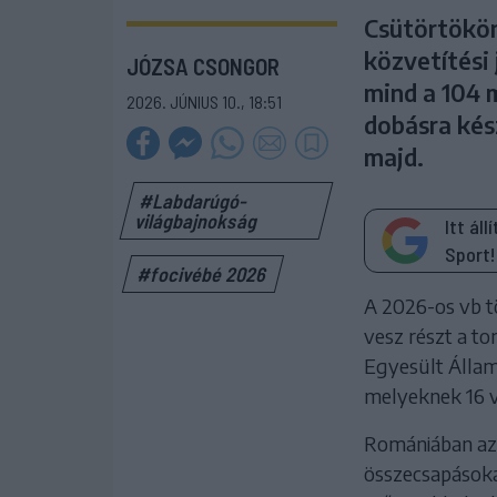
Csütörtökön
közvetítési
JÓZSA CSONGOR
mind a 104 
2026. JÚNIUS 10., 18:51
dobásra kész
majd.
#Labdarúgó-
világbajnokság
Itt ál
Sport!
#focivébé 2026
A 2026-os vb t
vesz részt a tor
Egyesült Állam
melyeknek 16 v
Romániában az 
összecsapásokat