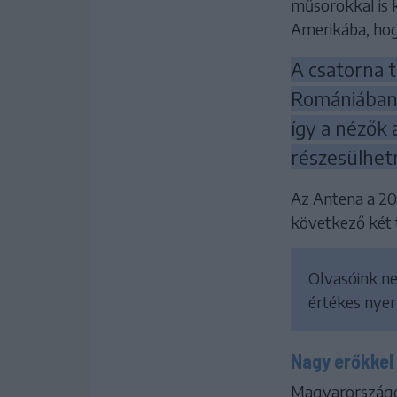
műsorokkal is 
Amerikába, hog
A csatorna t
Romániában 
így a nézők
részesülhet
Az Antena a 203
következő két t
Olvasóink ne
értékes nye
Nagy erőkkel 
Magyarországon