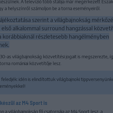
készülnek. A televízió több stábja már megérkezett Észak
y a helyszínről számoljon be a torna eseményeiről.
ájékoztatása szerint a világbajnokság mérkőzé
első alkalommal surround hangzással közvetít
 a korábbiaknál részletesebb hangélményben
nek.
0-as világbajnokság közvetítési jogait is megszerezte, í
orna romániai közvetítője lesz.
 feledjék: idén
is elindítottuk világbajnoki tippversenyünk
reményekkel!
készül az M4 Sport is
 a világbajnokság fő csatornája az M4 Sport lesz, a