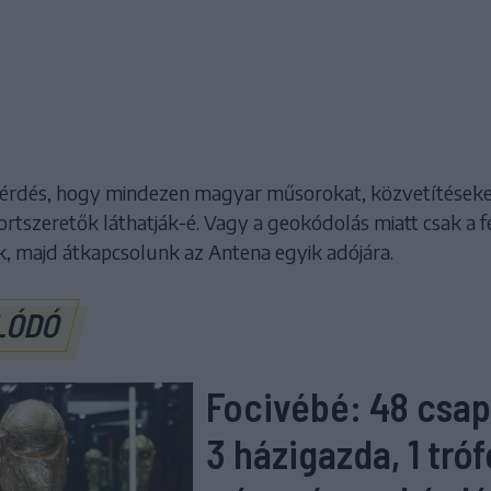
érdés, hogy mindezen magyar műsorokat, közvetítéseke
ortszeretők láthatják-é. Vagy a geokódolás miatt csak a 
k, majd átkapcsolunk az Antena egyik adójára.
LÓDÓ
Focivébé: 48 csap
3 házigazda, 1 tró