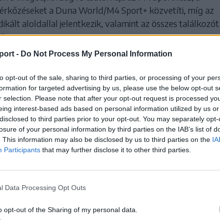
rkőzéseket a Duna World/M4 Sport+ közvetíti, míg az
kált aloldallal jelentkezik, valamint az összes találkozót
i.
port -
Do Not Process My Personal Information
melt jelentőségűek lesznek az M4 Sport közöss
a YouTube-csatornán például a végeredmény
to opt-out of the sale, sharing to third parties, or processing of your per
formation for targeted advertising by us, please use the below opt-out s
 nélkül lehet majd visszanézni különböző
r selection. Please note that after your opt-out request is processed y
sszefoglalókat – adta hírül a sportcsatorna.
eing interest-based ads based on personal information utilized by us or
disclosed to third parties prior to your opt-out. You may separately opt-
etének legnagyobb világbajnokságán összesen 104 mérk
losure of your personal information by third parties on the IAB’s list of
. This information may also be disclosed by us to third parties on the
IA
ókat, ráadásul kilenc különböző kezdési időpontban, így 
Participants
that may further disclose it to other third parties.
 nap minden szakaszában találkozhatnak a világ legjobb
l Data Processing Opt Outs
o opt-out of the Sharing of my personal data.