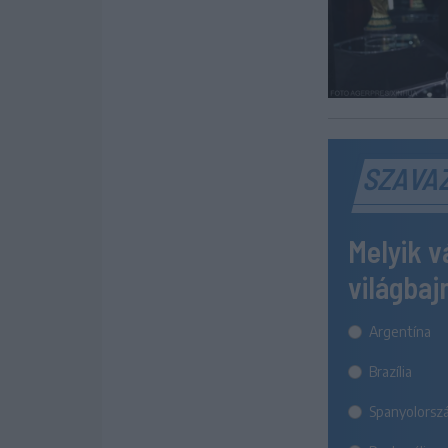
SZAVA
Melyik v
világba
Argentína
Brazília
Spanyolorsz