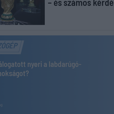
– és számos kérdé
ZÓGÉP
álogatott nyeri a labdarúgó-
jnokságot?
ág