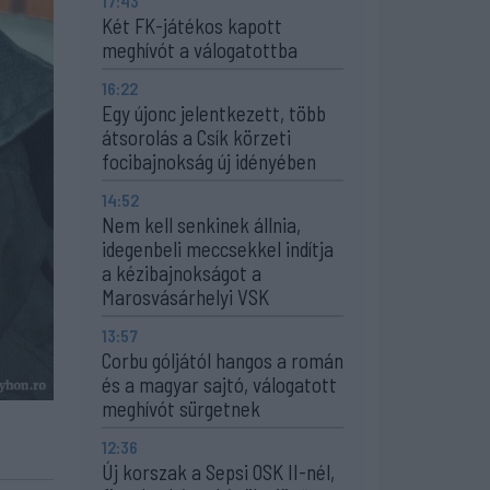
17:43
Két FK-játékos kapott
meghívót a válogatottba
16:22
Egy újonc jelentkezett, több
átsorolás a Csík körzeti
focibajnokság új idényében
14:52
Nem kell senkinek állnia,
idegenbeli meccsekkel indítja
a kézibajnokságot a
Marosvásárhelyi VSK
13:57
Corbu góljától hangos a román
és a magyar sajtó, válogatott
meghívót sürgetnek
12:36
Új korszak a Sepsi OSK II-nél,