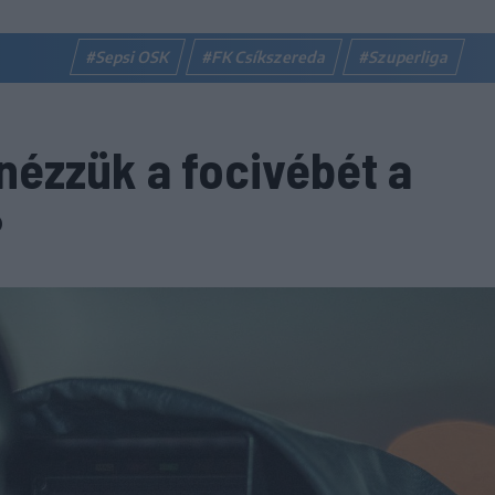
#Sepsi OSK
#FK Csíkszereda
#Szuperliga
ézzük a focivébét a
?