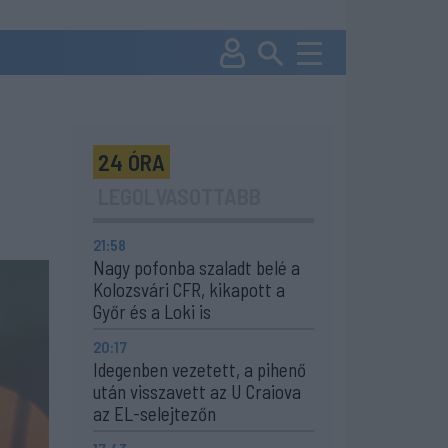
24 ÓRA
LEGOLVASOTTABB
21:58
Nagy pofonba szaladt belé a
Kolozsvári CFR, kikapott a
Győr és a Loki is
20:17
Idegenben vezetett, a pihenő
után visszavett az U Craiova
az EL-selejtezőn