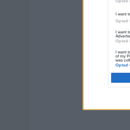
Opted 
I want t
Opted 
I want 
Advertis
Opted 
I want t
of my P
was col
Opted 