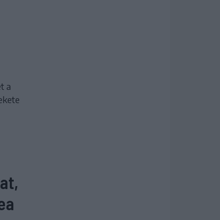
t a
fekete
at,
fea