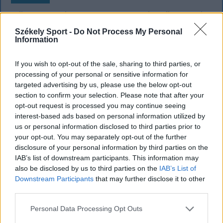
Büntetőfeljelentést tett Majka ügyvédje
a romániai telefonszámról érkezett
Székely Sport -
Do Not Process My Personal
Information
fenyegetés miatt
Büntetőfeljelentést tett csütörtökön Majka
If you wish to opt-out of the sale, sharing to third parties, or
processing of your personal or sensitive information for
romániai jogi képviselője a sepsiszentgyörgyi Sic
targeted advertising by us, please use the below opt-out
Feszt fesztiválra tervezett koncert lemondását
section to confirm your selection. Please note that after your
kiváltó fenyegetés ügyében.
opt-out request is processed you may continue seeing
interest-based ads based on personal information utilized by
us or personal information disclosed to third parties prior to
your opt-out. You may separately opt-out of the further
disclosure of your personal information by third parties on the
IAB’s list of downstream participants. This information may
also be disclosed by us to third parties on the
IAB’s List of
Downstream Participants
that may further disclose it to other
third parties.
Personal Data Processing Opt Outs