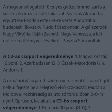
A magyar válogatott fölényes győzelemmel zárta a
selejtezősorozat első szakaszát. Szarvas Alexandra
együttese kedden este 6–1-re verte Andorrát a
budapesti Illovszky Rudolf Stadionban. A gólszerzők
Nagy Viktória, Kaján Zsanett, Nagy Vanessza, a két
gólt szerző Fenyvesi Evelin és Pusztai Sára voltak.
A C3-as csoport végeredménye
: 1. Magyarország
16 pont, 2. Azerbajdzsán 12, 3. Észak-Macedónia 6, 4.
Andorra 1.
A romániai válogatott szintén veretlenül és kapott gól
nélkül fejezte be a selejtező első szakaszát. Miután a
Moldovai Köztársaság az utolsó fordulóban 2–0-ra
nyert Cipruson, kialakult
a C5-ös csoport
végeredménye
: 1. Románia 10 pont (8–0), 2.