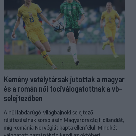
Kemény vetélytársak jutottak a magyar
és a román női fociválogatottnak a vb-
selejtezőben
A női labdarúgó-világbajnoki selejtező
rájátszásának sorsolásán Magyarország Hollandiát,
míg Románia Norvégiát kapta ellenfélül. Mindkét
válogatott hazai pályán kezdi az októberi