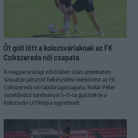
Öt gólt lőtt a kolozsváriaknak az FK
Csíkszereda női csapata
A magyarországi edzőtábor után szombaton
Szovátán játszott felkészülési mérkőzést az FK
Csíkszereda női labdarúgócsapata, Kollár Péter
vezetőedző tanítványai 5–0-ra győzték le a
Kolozsvári U Olimpia együttesét.