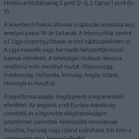
Moldovai Köztársaság 5 pont (2–1), 3. Ciprus 1 pont (0–
9).
A következő fontos állomás a rájátszás sorsolása lesz,
amelyet június 18-án tartanak. A lebonyolítás szerint
a C Liga csoportgyőztesei az első rájátszáskörben az
A Liga második vagy harmadik helyezettjei közül
kapnak ellenfelet. A lehetséges riválisok névsora
rendkívül erős mezőnyt mutat: Olaszország,
Svédország, Hollandia, Írország, Anglia, Izland,
Norvégia és Ausztria.
A papírforma alapján Anglia jelenti a legnehezebb
ellenfelet. Az angolok a női Európa-bajnokság
címvédői, és a legutóbbi világbajnokságon
ezüstérmet szereztek. Kedvezőbb sorsolásnak
Ausztria, Írország vagy Izland számítana, bár ezen a
szinten már nincs könnyű ellenfél.