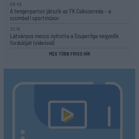
09:46
A tengerparton játszik az FK Csíkszereda – a
szombati sportműsor
23:18
Látványos meccs nyitotta a Szuperliga negyedik
fordulóját (videóval)
MÉG TÖBB FRISS HÍR