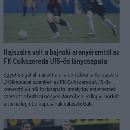
Hajszálra volt a bajnoki aranyéremtől az
FK Csíkszereda U15-ös lánycsapata
Egyetlen góllal maradt alul a döntőben a Kolozsvári
U Olimpiával szemben az FK Csíkszereda U15-ös
korosztályú női focicsapata, amely így ezüstérmet
szerzett a bufteai négyes döntőben. Szilágyi Dorkát
a torna legjobb kapusának választották.