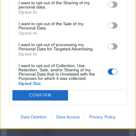
I want to opt-out of the Sharing of my
personal data.
Opted In
I want to opt-out of the Sale of my
Personal Data.
KRÓNIKA
Opted In
Meddig használható még a régi
I want to opt-out of processing my
Personal Data for Targeted Advertising.
személyi?
Opted In
Sok román állampolgár még mindig az 1997-es
I want to opt-out of Collection, Use,
Retention, Sale, and/or Sharing of my
mintára kiállított személyi igazolványt használja,
Personal Data that Is Unrelated with the
azonban ezt fokozatosan kivonják a forgalomból,
Purposes for which it was collected.
Opted Out
amint az új elektronikus és egyszerű személyi
igazolványok országszerte elérhetővé válnak.
CONFIRM
Data Deletion
Data Access
Privacy Policy