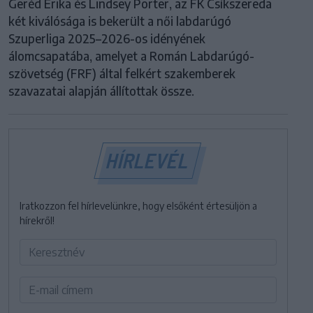
Geréd Erika és Lindsey Porter, az FK Csíkszereda
két kiválósága is bekerült a női labdarúgó
Szuperliga 2025–2026-os idényének
álomcsapatába, amelyet a Román Labdarúgó-
szövetség (FRF) által felkért szakemberek
szavazatai alapján állítottak össze.
HÍRLEVÉL
Iratkozzon fel hírlevelünkre, hogy elsőként értesüljön a
hírekről!