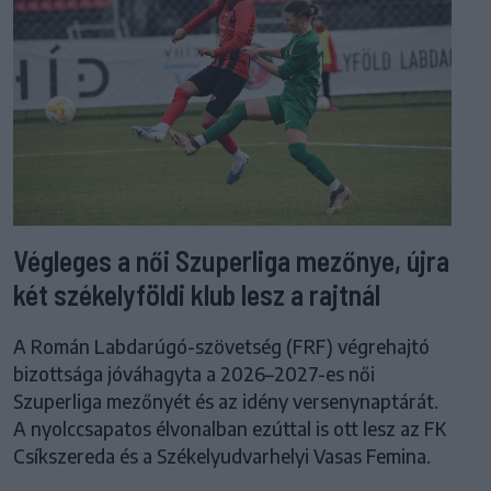
Végleges a női Szuperliga mezőnye, újra
két székelyföldi klub lesz a rajtnál
A Román Labdarúgó-szövetség (FRF) végrehajtó
bizottsága jóváhagyta a 2026–2027-es női
Szuperliga mezőnyét és az idény versenynaptárát.
A nyolccsapatos élvonalban ezúttal is ott lesz az FK
Csíkszereda és a Székelyudvarhelyi Vasas Femina.