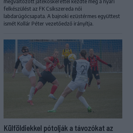
megváltozott játékoskerettel kezdte meg a nyári
felkészülést az FK Csíkszereda női
labdarúgócsapata. A bajnoki ezüstérmes együttest
ismét Kollár Péter vezetőedző irányítja.
Külföldiekkel pótolják a távozókat az