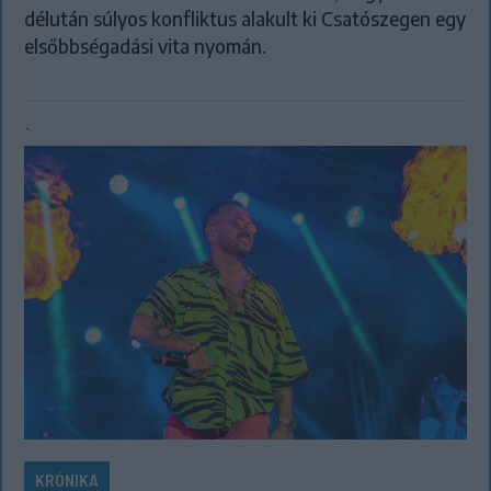
délután súlyos konfliktus alakult ki Csatószegen egy
elsőbbségadási vita nyomán.
`
KRÓNIKA