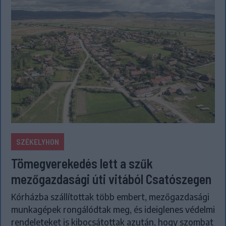
SZÉKELYHON
Tömegverekedés lett a szűk
mezőgazdasági úti vitából Csatószegen
Kórházba szállítottak több embert, mezőgazdasági
munkagépek rongálódtak meg, és ideiglenes védelmi
rendeleteket is kibocsátottak azután, hogy szombat