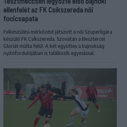
Tesztmeccsen legyőzte első bajnoki
ellenfelét az FK Csíkszereda női
focicsapata
Felkészülési mérkőzést játszott a női Szuperligára
készülő FK Csíkszereda. Szovátán a Besztercei
Gloriát múlta felül. A két együttes a bajnokság
nyitófordulójában is találkozik egymással.