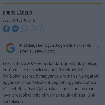
DOBOS LÁSZLÓ
2026. JÚNIUS 10., 21:12
Itt állíthatja be, hogy a Google-találatokban elöl
legyen a Székely Sport!
Lezárultak a 2027-es női labdarúgó-világbajnokság
európai selejtezőinek csoportküzdelmei. A C
divízióban szereplő magyar és a romániai válogatott
egyaránt csoportelsőként végzett, így kiharcolta a
részvételt az őszi rájátszásban, ahol azonban már
jóval erősebb ellenfelek várnak rájuk a június 18-ai
sorsoláson.