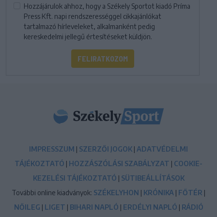
Hozzájárulok ahhoz, hogy a Székely Sportot kiadó Príma
Press Kft. napi rendszerességgel cikkajánlókat
tartalmazó hírleveleket, alkalmanként pedig
kereskedelmi jellegű értesítéseket küldjön.
FELIRATKOZOM
IMPRESSZUM
|
SZERZŐI JOGOK
|
ADATVÉDELMI
TÁJÉKOZTATÓ
|
HOZZÁSZÓLÁSI SZABÁLYZAT
|
COOKIE-
KEZELÉSI TÁJÉKOZTATÓ
|
SÜTIBEÁLLÍTÁSOK
További online kiadványok:
SZÉKELYHON
|
KRÓNIKA
|
FŐTÉR
|
NŐILEG
|
LIGET
|
BIHARI NAPLÓ
|
ERDÉLYI NAPLÓ
|
RÁDIÓ