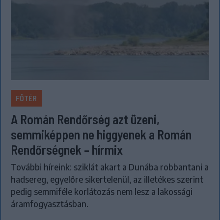
FŐTÉR
A Román Rendőrség azt üzeni,
semmiképpen ne higgyenek a Román
Rendőrségnek – hírmix
További híreink: sziklát akart a Dunába robbantani a
hadsereg, egyelőre sikertelenül, az illetékes szerint
pedig semmiféle korlátozás nem lesz a lakossági
áramfogyasztásban.