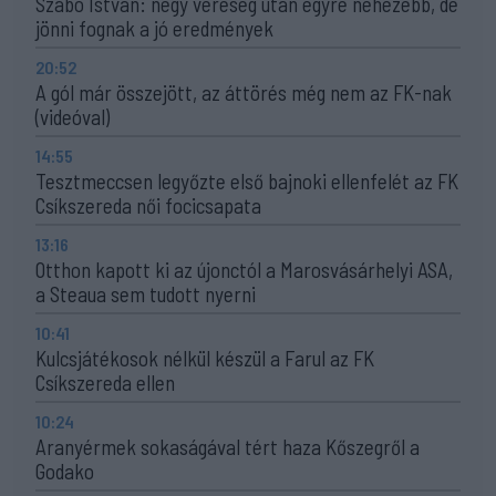
Szabó István: négy vereség után egyre nehezebb, de
jönni fognak a jó eredmények
20:52
A gól már összejött, az áttörés még nem az FK-nak
(videóval)
14:55
Tesztmeccsen legyőzte első bajnoki ellenfelét az FK
Csíkszereda női focicsapata
13:16
Otthon kapott ki az újonctól a Marosvásárhelyi ASA,
a Steaua sem tudott nyerni
10:41
Kulcsjátékosok nélkül készül a Farul az FK
Csíkszereda ellen
10:24
Aranyérmek sokaságával tért haza Kőszegről a
Godako