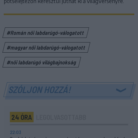
pótselejtezőn keresztül juthat ki a világversenyre.
#Román női labdarúgó-válogatott
#magyar női labdarúgó-válogatott
#női labdarúgó világbajnokság
SZÓLJON HOZZÁ!
24 ÓRA
LEGOLVASOTTABB
22:03