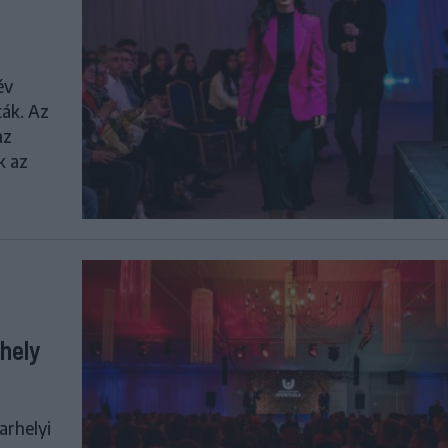
év
ták. Az
az
k az
hely
arhelyi