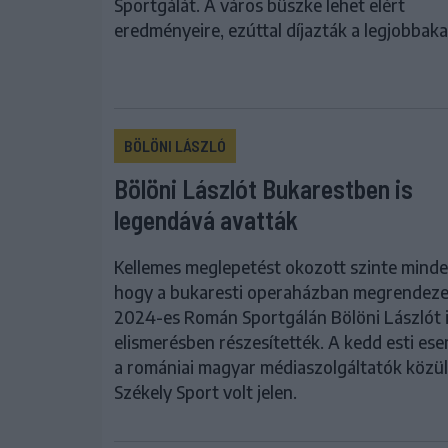
Sportgálát. A város büszke lehet elért
eredményeire, ezúttal díjazták a legjobbaka
BÖLÖNI LÁSZLÓ
Bölöni Lászlót Bukarestben is
legendává avatták
Kellemes meglepetést okozott szinte minde
hogy a bukaresti operaházban megrendeze
2024-es Román Sportgálán Bölöni Lászlót 
elismerésben részesítették. A kedd esti e
a romániai magyar médiaszolgáltatók közül
Székely Sport volt jelen.