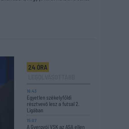
24 ÓRA
LEGOLVASOTTABB
16:43
Egyetlen székelyföldi
résztvevő lesz a futsal 2.
Ligában
15:07
A Gyergyói VSK az ASA ellen