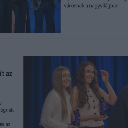
városnak a nagyvilágban.
it az
v
ségnek
 és az