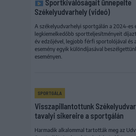
Sportkiválóságait ünnepelte
Székelyudvarhely (videó)
A székelyudvarhelyi sportgálán a 2024-es 
legkiemelkedőbb sportteljesítményeit díjaz
év edzőjével, legjobb férfi sportolójával és 
esemény egyik különdíjasával beszélgettün
eseményen.
SPORTGÁLA
Visszapillantottunk Székelyudvar
tavalyi sikereire a sportgálán
Harmadik alkalommal tartották meg az Udv