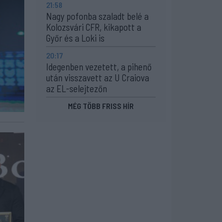
21:58
Nagy pofonba szaladt belé a
Kolozsvári CFR, kikapott a
Győr és a Loki is
20:17
Idegenben vezetett, a pihenő
után visszavett az U Craiova
az EL-selejtezőn
MÉG TÖBB FRISS HÍR