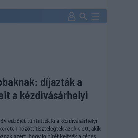
bbaknak: díjazták a
ait a kézdivásárhelyi
 34 edzőjét tüntették ki a kézdivásárhelyi
eretek között tisztelegtek azok előtt, akik
ak azért, hogy jó hírét keltsék a céhes