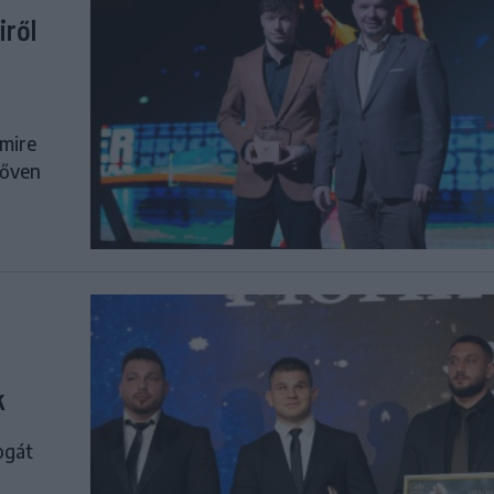
iről
 mire
Bőven
k
ogát
i