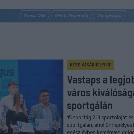
#Sepsi OSK
#FK Csíkszereda
#Szuperliga
KÉZDIVÁSÁRHELYI SE
Vastaps a legjo
város kiválóság
sportgálán
15 sportág 213 sportolóját és
sportgálán, ahol ünnepélyes k
egész évben keményen dolgozn