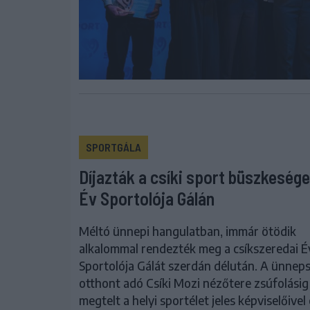
SPORTGÁLA
Díjazták a csíki sport büszkesége
Év Sportolója Gálán
Méltó ünnepi hangulatban, immár ötödik
alkalommal rendezték meg a csíkszeredai É
Sportolója Gálát szerdán délután. A ünnep
otthont adó Csíki Mozi nézőtere zsúfolásig
megtelt a helyi sportélet jeles képviselőivel