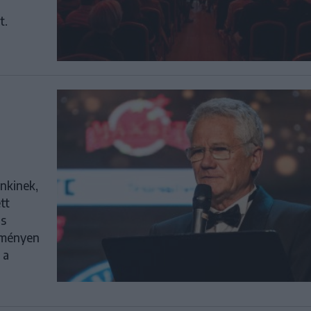
t.
nkinek,
tt
is
seményen
 a