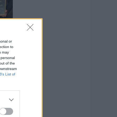
sonal or
ection to
ou may
 personal
out of the
 downstream
B’s List of