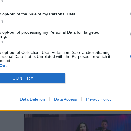
In
o opt-out of the Sale of my Personal Data.
In
to opt-out of processing my Personal Data for Targeted
ing.
In
o opt-out of Collection, Use, Retention, Sale, and/or Sharing
ersonal Data that Is Unrelated with the Purposes for which it
lected.
Out
tt
CONFIRM
nap mint
it,
Data Deletion
Data Access
Privacy Policy