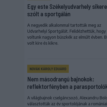
Egy este Székelyudvarhely sikere
szólt a sportgálán
A negyedik alkalommal tartották meg az
Udvarhelyi Sportgálát. Felidézhettük, hogy
voltunk nagyon büszkék az elmúlt évben. 
volt kire és kikre.
NOVÁK KÁROLY EDUÁRD
Nem másodrangú bajnokok:
reflektorfényben a parasportoló
A világbajnok cselgáncsozó, Alexandru Bol
választották az év sportolójának a románia