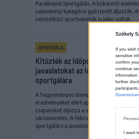
Paralimpiai Sportgálán. A bukaresti esemé
valamennyi kategória győztesét díjazták, é
nemzetközi sportvezetők is jelen voltak.
Székely S
SPORTGÁLA
If you wish 
sensitive in
Kitűzték az időpontot, várják a
confirm you
javaslatokat az idei udvarhelyi
continue se
information 
sportgálára
further disc
participants
A hagyományos ünnepségen a kiváló
Downstream 
eredményeket elért sportolókat, edzőket é
csapatokat díjazza a székelyudvarhelyi
városvezetés. A február végére tervezett
Persona
sportgálára a javaslatokat a lakóktól várják
I want t