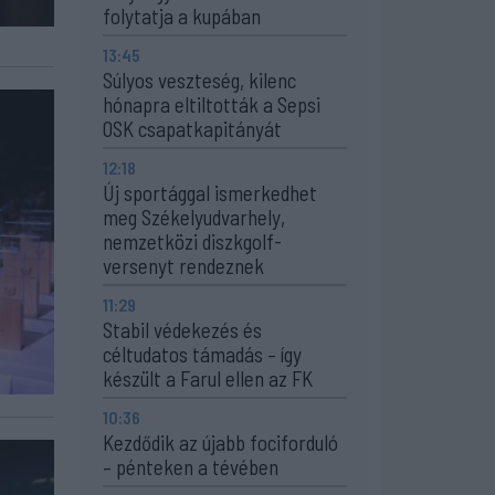
folytatja a kupában
13:45
Súlyos veszteség, kilenc
hónapra eltiltották a Sepsi
OSK csapatkapitányát
12:18
Új sportággal ismerkedhet
meg Székelyudvarhely,
nemzetközi diszkgolf-
versenyt rendeznek
11:29
Stabil védekezés és
céltudatos támadás – így
készült a Farul ellen az FK
10:36
Kezdődik az újabb fociforduló
– pénteken a tévében