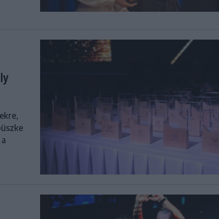
ly
ekre,
büszke
 a