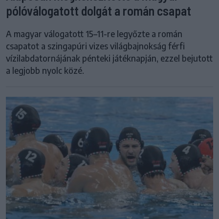
pólóválogatott dolgát a román csapat
A magyar válogatott 15–11-re legyőzte a román
csapatot a szingapúri vizes világbajnokság férfi
vízilabdatornájának pénteki játéknapján, ezzel bejutott
a legjobb nyolc közé.