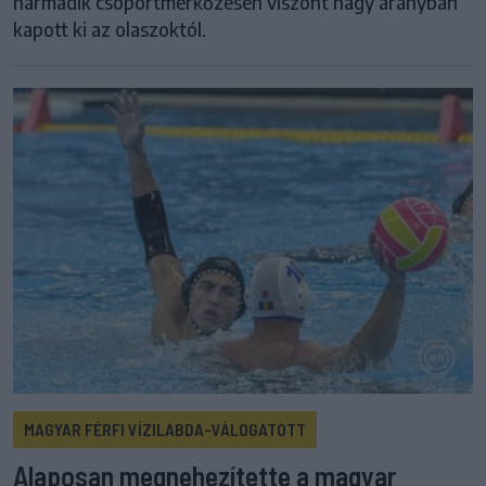
harmadik csoportmérkőzésén viszont nagy arányban
kapott ki az olaszoktól.
MAGYAR FÉRFI VÍZILABDA-VÁLOGATOTT
Alaposan megnehezítette a magyar