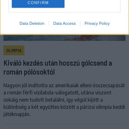
CONFIRM
Data Deletion
Data Access
Privacy Policy
OLIMPIA
Kiváló kezdés után hosszú gólcsend a
román pólósoktól
Nagyon jól indította az amerikaiak elleni összecsapását
a román férfi vízilabda-válogatott, utána viszont
sokáig nem tudott betalálni, így végül kijött a
különbség a két együttes között a párizsi olimpia keddi
játéknapján.