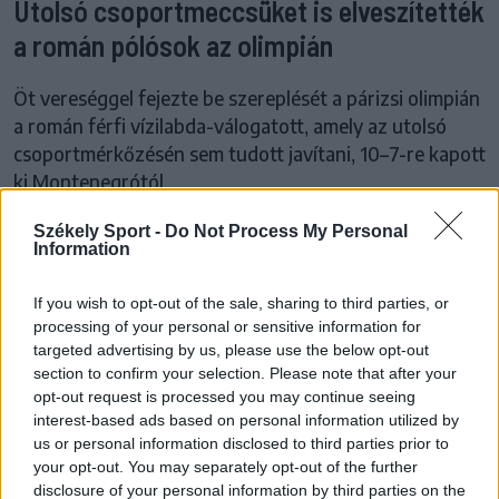
Utolsó csoportmeccsüket is elveszítették
a román pólósok az olimpián
Öt vereséggel fejezte be szereplését a párizsi olimpián
a román férfi vízilabda-válogatott, amely az utolsó
csoportmérkőzésén sem tudott javítani, 10–7-re kapott
ki Montenegrótól.
Székely Sport -
Do Not Process My Personal
Information
If you wish to opt-out of the sale, sharing to third parties, or
processing of your personal or sensitive information for
targeted advertising by us, please use the below opt-out
section to confirm your selection. Please note that after your
opt-out request is processed you may continue seeing
interest-based ads based on personal information utilized by
us or personal information disclosed to third parties prior to
your opt-out. You may separately opt-out of the further
disclosure of your personal information by third parties on the