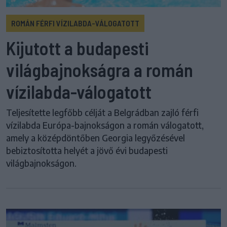
ROMÁN FÉRFI VÍZILABDA-VÁLOGATOTT
Kijutott a budapesti
világbajnokságra a román
vízilabda-válogatott
Teljesítette legfőbb célját a Belgrádban zajló férfi
vízilabda Európa-bajnokságon a román válogatott,
amely a középdöntőben Georgia legyőzésével
bebiztosította helyét a jövő évi budapesti
világbajnokságon.