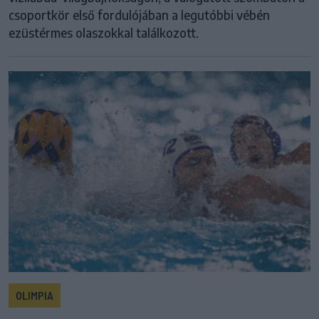
csoportkör első fordulójában a legutóbbi vébén
ezüstérmes olaszokkal találkozott.
OLIMPIA