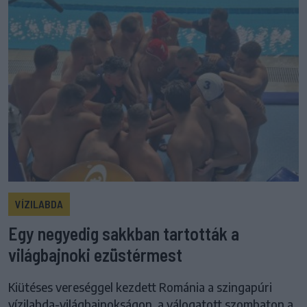
VÍZILABDA
Egy negyedig sakkban tartották a
világbajnoki ezüstérmest
Kiütéses vereséggel kezdett Románia a szingapúri
vízilabda-világbajnokságon, a válogatott szombaton a