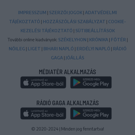
IMPRESSZUM
|
SZERZŐI JOGOK
|
ADATVÉDELMI
TÁJÉKOZTATÓ
|
HOZZÁSZÓLÁSI SZABÁLYZAT
|
COOKIE-
KEZELÉSI TÁJÉKOZTATÓ
|
SÜTIBEÁLLÍTÁSOK
További online kiadványok:
SZÉKELYHON
|
KRÓNIKA
|
FŐTÉR
|
NŐILEG
|
LIGET
|
BIHARI NAPLÓ
|
ERDÉLYI NAPLÓ
|
RÁDIÓ
GAGA
|
JÓÁLLÁS
MÉDIATÉR ALKALMAZÁS
RÁDIÓ GAGA ALKALMAZÁS
© 2020-2024
|
Minden jog fenntartva!