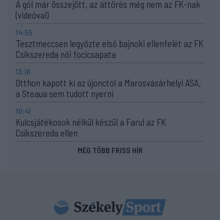
A gól már összejött, az áttörés még nem az FK-nak
(videóval)
14:55
Tesztmeccsen legyőzte első bajnoki ellenfelét az FK
Csíkszereda női focicsapata
13:16
Otthon kapott ki az újonctól a Marosvásárhelyi ASA,
a Steaua sem tudott nyerni
10:41
Kulcsjátékosok nélkül készül a Farul az FK
Csíkszereda ellen
MÉG TÖBB FRISS HÍR