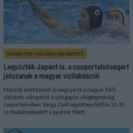
MAGYAR FÉRFI VÍZILABDA-VÁLOGATOTT
Legyőzték Japánt is, a csoportelsőségért
játszanak a magyar vízilabdázók
Második mérkőzését is megnyerte a magyar férfi
vízilabda-válogatott a szingapúri világbajnokság
csoportkörében: Varga Zsolt együttese hétfőn 23–18-
ra diadalmaskodott a japánok felett.