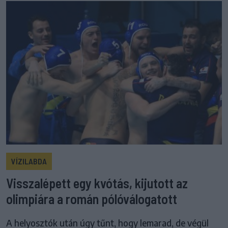
VÍZILABDA
Visszalépett egy kvótás, kijutott az
olimpiára a román pólóválogatott
A helyosztók után úgy tűnt, hogy lemarad, de végül