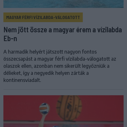
MAGYAR FÉRFI VÍZILABDA-VÁLOGATOTT
Nem jött össze a magyar érem a vízilabda
Eb-n
A harmadik helyért játszott nagyon fontos
összecsapást a magyar férfi vízilabda-válogatott az
olaszok ellen, azonban nem sikerült legyőzniük a
délieket, így a negyedik helyen zárták a
kontinensviadalt.