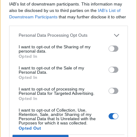
IAB’s list of downstream participants. This information may
also be disclosed by us to third parties on the
IAB’s List of
Downstream Participants
that may further disclose it to other
third parties.
OLIMPIA
Personal Data Processing Opt Outs
Még egy vereség a román
pólóválogatottnak, nem jutnak tovább
I want to opt-out of the Sharing of my
personal data.
Opted In
A negyedik csoportmeccsen semmi esélyt nem adott az
I want to opt-out of the Sale of my
olasz csapat a román válogatottnak a párizsi olimpiai
Personal Data.
játékok férfi vízilabda-tornáján.
Opted In
I want to opt-out of processing my
Personal Data for Targeted Advertising.
Opted In
I want to opt-out of Collection, Use,
Retention, Sale, and/or Sharing of my
Personal Data that Is Unrelated with the
Purposes for which it was collected.
Opted Out