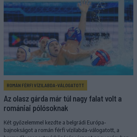
ROMÁN FÉRFI VÍZILABDA-VÁLOGATOTT
Az olasz gárda már túl nagy falat volt a
romániai pólósoknak
Két győzelemmel kezdte a belgrádi Európa-
bajnokságot a román férfi vízilabda-válogatott, a