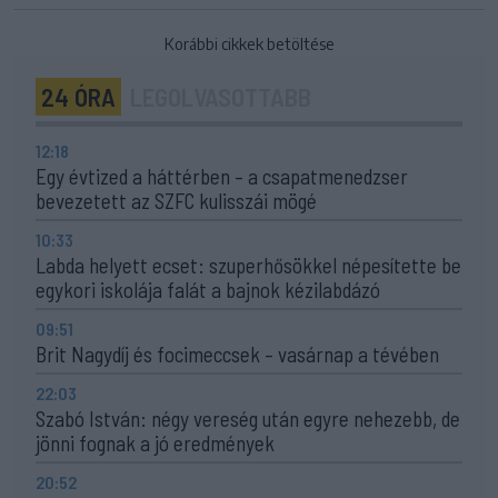
Korábbi cikkek betöltése
24 ÓRA
LEGOLVASOTTABB
12:18
Egy évtized a háttérben – a csapatmenedzser
bevezetett az SZFC kulisszái mögé
10:33
Labda helyett ecset: szuperhősökkel népesítette be
egykori iskolája falát a bajnok kézilabdázó
09:51
Brit Nagydíj és focimeccsek – vasárnap a tévében
22:03
Szabó István: négy vereség után egyre nehezebb, de
jönni fognak a jó eredmények
20:52