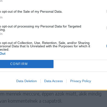
In
o opt-out of the Sale of my Personal Data.
In
to opt-out of processing my Personal Data for Targeted
ing.
In
o opt-out of Collection, Use, Retention, Sale, and/or Sharing
ersonal Data that Is Unrelated with the Purposes for which it
lected.
Out
CONFIRM
Data Deletion
Data Access
Privacy Policy
berek tudatlanságukban butaságokat írnak. Nagyon 
m mennek meccsre, éppen azok miatt, akik mindig
van kommentelnek a csapatról.