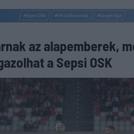
#Sepsi OSK
#FK Csíkszereda
#Szuperliga
rnak az alapemberek, m
 igazolhat a Sepsi OSK