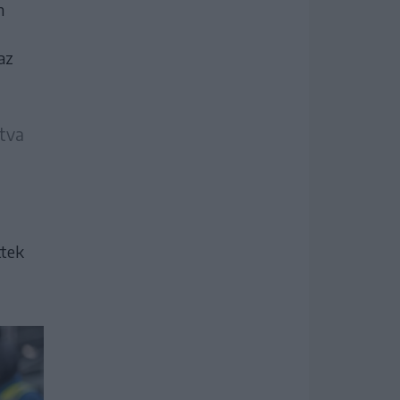
n
az
ítva
ttek