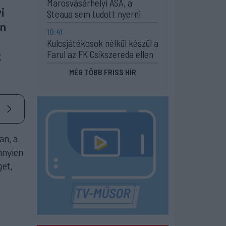
Marosvásárhelyi ASA, a
i
Steaua sem tudott nyerni
en
10:41
Kulcsjátékosok nélkül készül a
Farul az FK Csíkszereda ellen
k
MÉG TÖBB FRISS HÍR
an, a
nnyien
get,