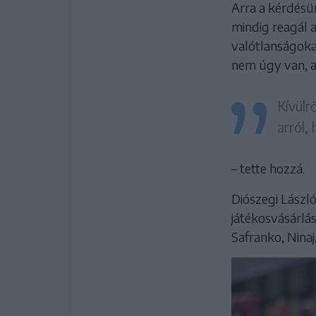
Arra a kérdésü
mindig reagál a
valótlanságokat
nem úgy van, a
Kívülr
arról,
– tette hozzá.
Diószegi László
játékosvásárlá
Safranko, Ninaj