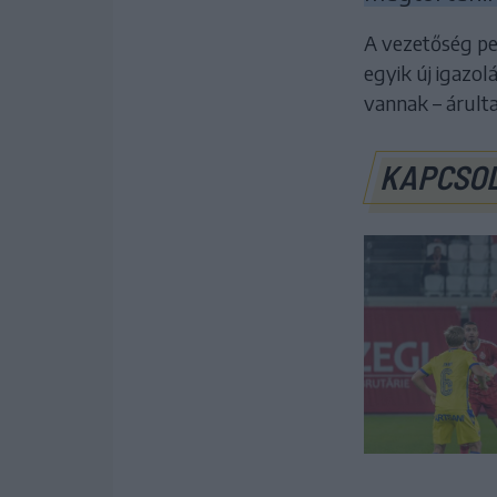
A vezetőség ped
egyik új igazo
vannak – árulta
KAPCSO