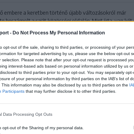
ső embere a keretben történő újabb változásokról már
e beszámolt a saját közösségi oldalán. Mint írta, van két
r nem a klubnál képzeli a jövőjét, ezért, ha megadják értü
port -
Do Not Process My Personal Information
get, akkor legalább hozzájuk hasonló szintű labdarúgók
.
to opt-out of the sale, sharing to third parties, or processing of your per
formation for targeted advertising by us, please use the below opt-out s
t követően számolt be az újdonságokról egy hosszabb
r selection. Please note that after your opt-out request is processed y
hogy a csapat szurkolói ismét rengeteg negatív komment
eing interest-based ads based on personal information utilized by us or
disclosed to third parties prior to your opt-out. You may separately opt-
tőséget, és azt állították, hogy csak ingyen igazolható
losure of your personal information by third parties on the IAB’s list of
znak az együtteshez.
. This information may also be disclosed by us to third parties on the
IA
Participants
that may further disclose it to other third parties.
l Data Processing Opt Outs
o opt-out of the Sharing of my personal data.