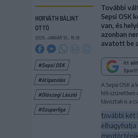
További vál
Sepsi OSK k
HORVÁTH BÁLINT
van, és hely
OTTÓ
azonban nem
2025. JANUÁR 10., 15:19
avatott be 
Itt ál
#Sepsi OSK
Sport!
#átigazolás
A Sepsi OSK a l
téli szünetben 
#Diószegi László
távoztak is a 
#Szuperliga
további két 
elhagyhatja 
megtörténik,