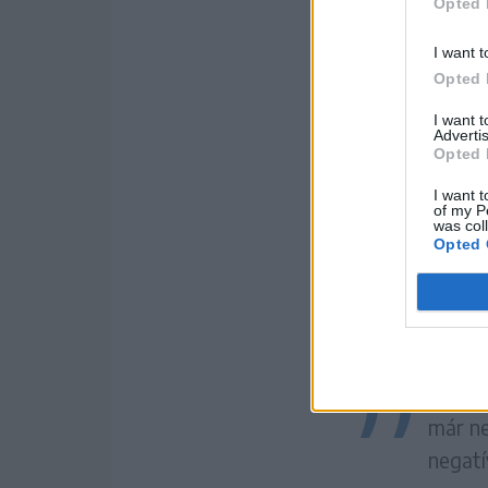
Opted 
I want t
Opted 
I want 
Advertis
Opted 
I want t
of my P
was col
Opted 
Fotó: Pinti Attila
Az em
már ne
negatí