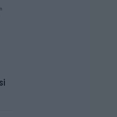
n
á
si