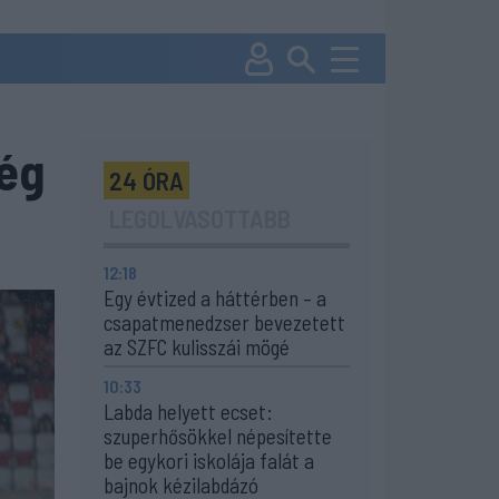
ég
24 ÓRA
LEGOLVASOTTABB
12:18
Egy évtized a háttérben – a
csapatmenedzser bevezetett
az SZFC kulisszái mögé
10:33
Labda helyett ecset:
szuperhősökkel népesítette
be egykori iskolája falát a
bajnok kézilabdázó