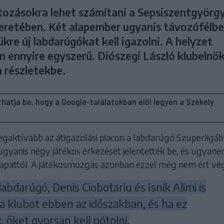
tozásokra lehet számítani a Sepsiszentgyörgy
eretében. Két alapember ugyanis távozófélb
ükre új labdarúgókat kell igazolni. A helyzet
 ennyire egyszerű. Diószegi László klubelnö
a részletekbe.
líthatja be, hogy a Google-találatokban elöl legyen a Székely
egaktívabb az átigazolási piacon a labdarúgó Szuperligáb
ugyanis négy játékos érkezését jelentették be, és ugyane
csapattól. A játékosmozgás azonban ezzel még nem ért vé
labdarúgó, Denis Ciobotariu és Isnik Alimi is
a klubot ebben az időszakban, és ha ez
 őket gyorsan kell pótolni.