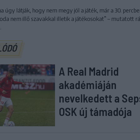
ha úgy látják, hogy nem megy jól a játék, már a 30. percbe
oda nem illő szavakkal illetik a játékosokat” – mutatott r
.
LÓDÓ
A Real Madrid
akadémiáján
nevelkedett a Sep
OSK új támadója