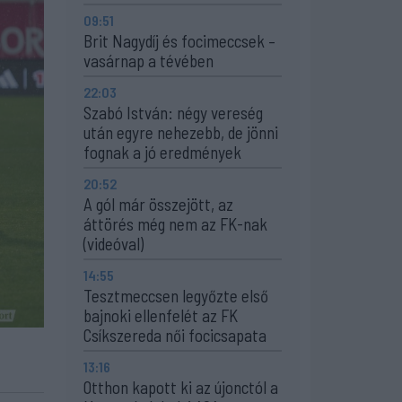
09:51
Brit Nagydíj és focimeccsek –
vasárnap a tévében
22:03
Szabó István: négy vereség
után egyre nehezebb, de jönni
fognak a jó eredmények
20:52
A gól már összejött, az
áttörés még nem az FK-nak
(videóval)
14:55
Tesztmeccsen legyőzte első
bajnoki ellenfelét az FK
Csíkszereda női focicsapata
13:16
Otthon kapott ki az újonctól a