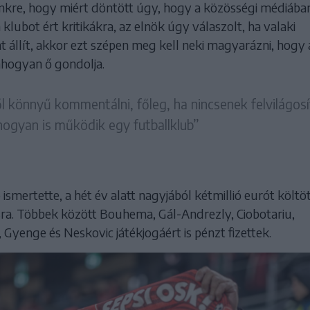
nkre, hogy miért döntött úgy, hogy a közösségi médiába
 klubot ért kritikákra, az elnök úgy válaszolt, ha valaki
 állít, akkor ezt szépen meg kell neki magyarázni, hogy 
hogyan ő gondolja.
ől könnyű kommentálni, főleg, ha nincsenek felvilágos
 hogyan is működik egy futballklub”
 ismertette, a hét év alatt nagyjából kétmillió eurót költö
sra. Többek között Bouhema, Gál-Andrezly, Ciobotariu,
, Gyenge és Neskovic játékjogáért is pénzt fizettek.