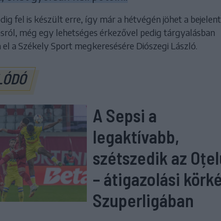
ig fel is készült erre, így már a hétvégén jöhet a bejelen
lásról, még egy lehetséges érkezővel pedig tárgyalásban
 el a Székely Sport megkeresésére Diószegi László.
LÓDÓ
A Sepsi a
legaktívabb,
szétszedik az Oțel
– átigazolási körk
Szuperligában