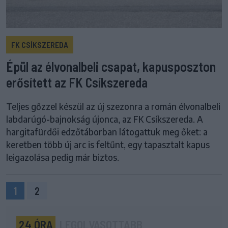
FK CSÍKSZEREDA
Épül az élvonalbeli csapat, kapusposzton
erősített az FK Csíkszereda
Teljes gőzzel készül az új szezonra a román élvonalbeli
labdarúgó-bajnokság újonca, az FK Csíkszereda. A
hargitafürdői edzőtáborban látogattuk meg őket: a
keretben több új arc is feltűnt, egy tapasztalt kapus
leigazolása pedig már biztos.
1
2
24 ÓRA
LEGOLVASOTTABB