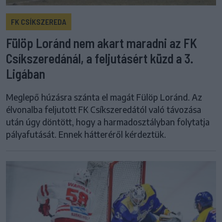
FK CSÍKSZEREDA
Fülöp Loránd nem akart maradni az FK
Csíkszeredánál, a feljutásért küzd a 3.
Ligában
Meglepő húzásra szánta el magát Fülöp Loránd. Az
élvonalba feljutott FK Csíkszeredától való távozása
után úgy döntött, hogy a harmadosztályban folytatja
pályafutását. Ennek hátteréről kérdeztük.