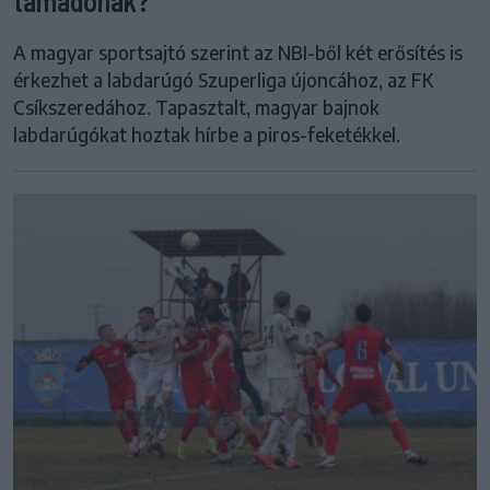
támadónak?
A magyar sportsajtó szerint az NBI-ből két erősítés is
érkezhet a labdarúgó Szuperliga újoncához, az FK
Csíkszeredához. Tapasztalt, magyar bajnok
labdarúgókat hoztak hírbe a piros-feketékkel.