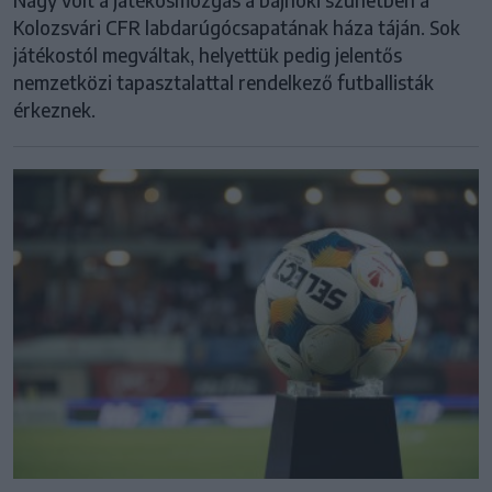
Nagy volt a játékosmozgás a bajnoki szünetben a
Kolozsvári CFR labdarúgócsapatának háza táján. Sok
játékostól megváltak, helyettük pedig jelentős
nemzetközi tapasztalattal rendelkező futballisták
érkeznek.