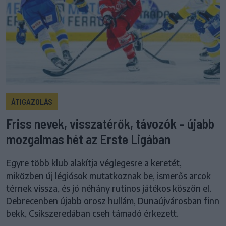
ÁTIGAZOLÁS
Friss nevek, visszatérők, távozók – újabb
mozgalmas hét az Erste Ligában
Egyre több klub alakítja véglegesre a keretét,
miközben új légiósok mutatkoznak be, ismerős arcok
térnek vissza, és jó néhány rutinos játékos köszön el.
Debrecenben újabb orosz hullám, Dunaújvárosban finn
bekk, Csíkszeredában cseh támadó érkezett.