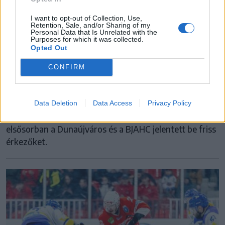
ÁTIGAZOLÁS
I want to opt-out of Collection, Use,
Retention, Sale, and/or Sharing of my
Personal Data that Is Unrelated with the
Lassul a mozgás az Erste Liga
Purposes for which it was collected.
Opted Out
játékospiacán, de még mindig akadnak
érkezők
CONFIRM
Érezhetően lassul a mozgolódás a játékospiacon az
Erste Liga rajtjának közeledtével, bár a piac még
Data Deletion
Data Access
Privacy Policy
mindig tartogat új igazolásokat. Az elmúlt időszakban
elsősorban a Dunaújváros és a BJAHC jelentett be friss
érkezőket.