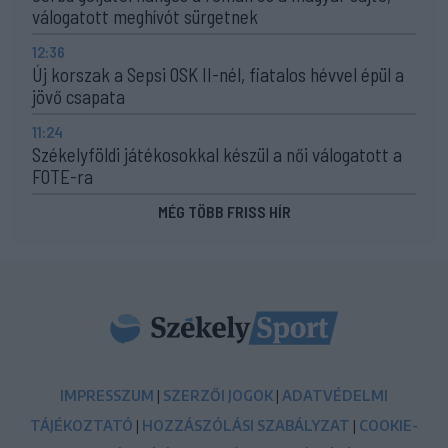
válogatott meghívót sürgetnek
12:36
Új korszak a Sepsi OSK II-nél, fiatalos hévvel épül a
jövő csapata
11:24
Székelyföldi játékosokkal készül a női válogatott a
FOTE-ra
MÉG TÖBB FRISS HÍR
IMPRESSZUM
|
SZERZŐI JOGOK
|
ADATVÉDELMI
TÁJÉKOZTATÓ
|
HOZZÁSZÓLÁSI SZABÁLYZAT
|
COOKIE-