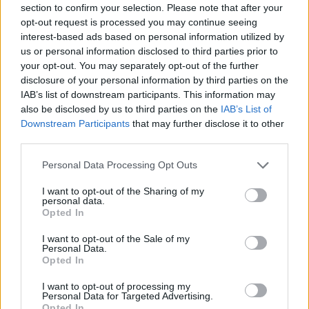
A keretalakítások végéhez közeledve jelentősen
section to confirm your selection. Please note that after your
lelassult az Erste Liga játékospiaca. Vannak csapatok,
opt-out request is processed you may continue seeing
interest-based ads based on personal information utilized by
akik még nem hirdettek végleges névsort, közben több
us or personal information disclosed to third parties prior to
együttes már felkészülési mérkőzésekkel hangol a
your opt-out. You may separately opt-out of the further
bajnoki rajtra.
disclosure of your personal information by third parties on the
IAB’s list of downstream participants. This information may
also be disclosed by us to third parties on the
IAB’s List of
Downstream Participants
that may further disclose it to other
third parties.
Personal Data Processing Opt Outs
I want to opt-out of the Sharing of my
personal data.
Opted In
I want to opt-out of the Sale of my
Personal Data.
Opted In
I want to opt-out of processing my
Personal Data for Targeted Advertising.
Opted In