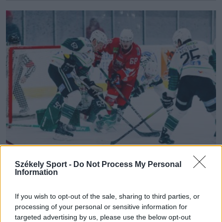
Székely Sport -
Do Not Process My Personal
ÁTIGAZOLÁS
Information
Végéhez közelít a keretalakítás, az Erste
If you wish to opt-out of the sale, sharing to third parties, or
Liga csapatai már a jégre készülnek
processing of your personal or sensitive information for
targeted advertising by us, please use the below opt-out