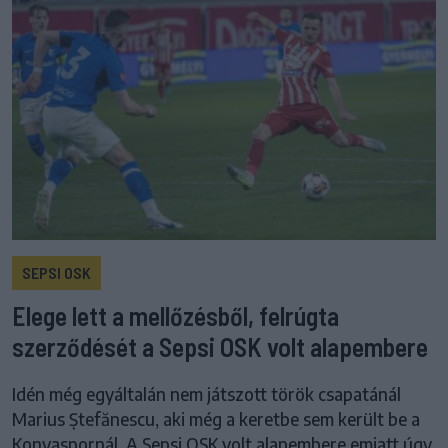
SEPSI OSK
Elege lett a mellőzésből, felrúgta
szerződését a Sepsi OSK volt alapembere
Idén még egyáltalán nem játszott török csapatánál
Marius Ștefănescu, aki még a keretbe sem került be a
Konyaspornál. A Sepsi OSK volt alapembere emiatt úgy