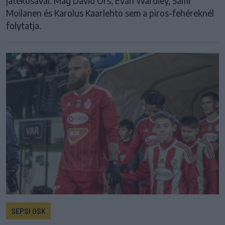
játékosával. Mag Dávid Örs, Evan Wardley, Sami
Moilanen és Karolus Kaarlehto sem a piros-fehéreknél
folytatja.
SEPSI OSK