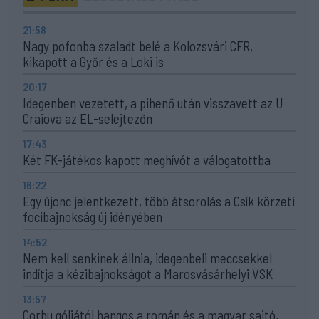
21:58
Nagy pofonba szaladt belé a Kolozsvári CFR,
kikapott a Győr és a Loki is
20:17
Idegenben vezetett, a pihenő után visszavett az U
Craiova az EL-selejtezőn
17:43
Két FK-játékos kapott meghívót a válogatottba
16:22
Egy újonc jelentkezett, több átsorolás a Csík körzeti
focibajnokság új idényében
14:52
Nem kell senkinek állnia, idegenbeli meccsekkel
indítja a kézibajnokságot a Marosvásárhelyi VSK
13:57
Corbu góljától hangos a román és a magyar sajtó,