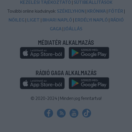
KEZELÉSI TÁJÉKOZTATÓ
|
SÜTIBEÁLLÍTÁSOK
További online kiadványok:
SZÉKELYHON
|
KRÓNIKA
|
FŐTÉR
|
NŐILEG
|
LIGET
|
BIHARI NAPLÓ
|
ERDÉLYI NAPLÓ
|
RÁDIÓ
GAGA
|
JÓÁLLÁS
MÉDIATÉR ALKALMAZÁS
RÁDIÓ GAGA ALKALMAZÁS
© 2020-2024
|
Minden jog fenntartva!