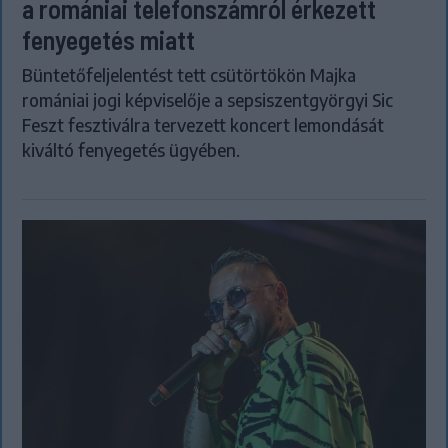
a romániai telefonszámról érkezett
fenyegetés miatt
Büntetőfeljelentést tett csütörtökön Majka
romániai jogi képviselője a sepsiszentgyörgyi Sic
Feszt fesztiválra tervezett koncert lemondását
kiváltó fenyegetés ügyében.