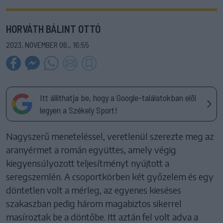
HORVÁTH BÁLINT OTTÓ
2023. NOVEMBER 06., 16:55
Itt állíthatja be, hogy a Google-találatokban elöl
legyen a Székely Sport!
Nagyszerű meneteléssel, veretlenül szerezte meg az
aranyérmet a román együttes, amely végig
kiegyensúlyozott teljesítményt nyújtott a
seregszemlén. A csoportkörben két győzelem és egy
döntetlen volt a mérleg, az egyenes kieséses
szakaszban pedig három magabiztos sikerrel
masíroztak be a döntőbe. Itt aztán fel volt adva a