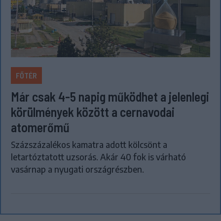
FŐTÉR
Már csak 4-5 napig működhet a jelenlegi
körülmények között a cernavodai
atomerőmű
Százszázalékos kamatra adott kölcsönt a
letartóztatott uzsorás. Akár 40 fok is várható
vasárnap a nyugati országrészben.