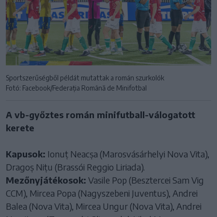
Sportszerűségből példát mutattak a román szurkolók
Fotó: Facebook/Federația Română de Minifotbal
A vb-győztes román minifutball-válogatott
kerete
Kapusok:
Ionuț Neacșa (Marosvásárhelyi Nova Vita),
Dragoș Nițu (Brassói Reggio Liriada).
Mezőnyjátékosok:
Vasile Pop (Besztercei Sam Vig
CCM), Mircea Popa (Nagyszebeni Juventus), Andrei
Balea (Nova Vita), Mircea Ungur (Nova Vita), Andrei