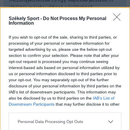
játéktér mérete változó a különböző
bajnokságok függvényében, a hosszúsága
Székely Sport -
Do Not Process My Personal
legalább 38, a szélessége 18 méteres lehet, de
Information
ennél nagyobb pályán is rendezhetik a
If you wish to opt-out of the sale, sharing to third parties, or
mérkőzéseket, amelyeket 3x2, vagy 4x2
processing of your personal or sensitive information for
méteres kapura játszanak.
targeted advertising by us, please use the below opt-out
section to confirm your selection. Please note that after your
A játékidő kétszer 25 perc, ezt a játékvezetők
opt-out request is processed you may continue seeing
interest-based ads based on personal information utilized by
mérik, de a meccseket az esetleges
us or personal information disclosed to third parties prior to
büntetőrúgások miatt meg lehet hosszabbítani.
your opt-out. You may separately opt-out of the further
A csapatok keretében összesen 15 játékos
disclosure of your personal information by third parties on the
IAB’s list of downstream participants. This information may
kaphat helyet, a cserék pedig a nagypályás
also be disclosed by us to third parties on the
IAB’s List of
labdarúgással ellentétben folyamatosan
Downstream Participants
that may further disclose it to other
zajlanak, és nincsen korlátozva a számuk. A
third parties.
szabálytalanságok megítélésekor sárga és piros
Personal Data Processing Opt Outs
lapokat a minifociban is kiosztanak: két sárga