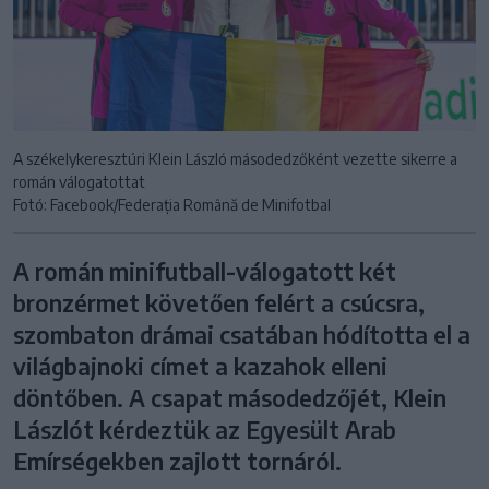
A székelykeresztúri Klein László másodedzőként vezette sikerre a
román válogatottat
Fotó: Facebook/Federația Română de Minifotbal
A román minifutball-válogatott két
bronzérmet követően felért a csúcsra,
szombaton drámai csatában hódította el a
világbajnoki címet a kazahok elleni
döntőben. A csapat másodedzőjét, Klein
Lászlót kérdeztük az Egyesült Arab
Emírségekben zajlott tornáról.