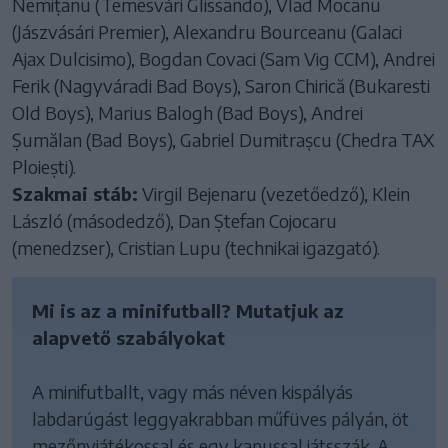
Nemițanu (Temesvári Glissando), Vlad Mocanu
(Jászvásári Premier), Alexandru Bourceanu (Galaci
Ajax Dulcisimo), Bogdan Covaci (Sam Vig CCM), Andrei
Ferik (Nagyváradi Bad Boys), Saron Chirică (Bukaresti
Old Boys), Marius Balogh (Bad Boys), Andrei
Șumălan (Bad Boys), Gabriel Dumitrașcu (Chedra TAX
Ploiești).
Szakmai stáb:
Virgil Bejenaru (vezetőedző), Klein
László (másodedző), Dan Ștefan Cojocaru
(menedzser), Cristian Lupu (technikai igazgató).
Mi is az a minifutball? Mutatjuk az
alapvető szabályokat
A minifutballt, vagy más néven kispályás
labdarúgást leggyakrabban műfüves pályán, öt
mezőnyjátékossal és egy kapussal játsszák. A