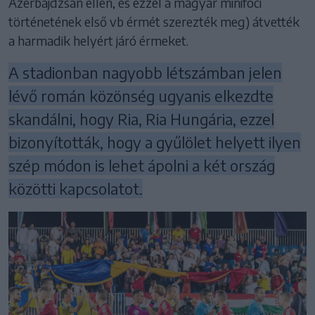
Azerbajdzsán ellen, és ezzel a magyar minifoci
történetének első vb érmét szerezték meg) átvették
a harmadik helyért járó érmeket.
A stadionban nagyobb létszámban jelen
lévő román közönség ugyanis elkezdte
skandálni, hogy Ria, Ria Hungária, ezzel
bizonyították, hogy a gyűlölet helyett ilyen
szép módon is lehet ápolni a két ország
közötti kapcsolatot.