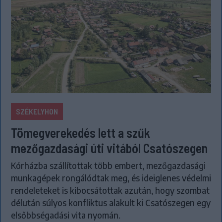
SZÉKELYHON
Tömegverekedés lett a szűk
mezőgazdasági úti vitából Csatószegen
Kórházba szállítottak több embert, mezőgazdasági
munkagépek rongálódtak meg, és ideiglenes védelmi
rendeleteket is kibocsátottak azután, hogy szombat
délután súlyos konfliktus alakult ki Csatószegen egy
elsőbbségadási vita nyomán.