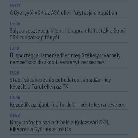
15:07
A Gyergyói VSK az ASA ellen folytatja a kupában
13:45
Súlyos veszteség, kilenc hónapra eltiltották a Sepsi
OSK csapatkapitányát
12:18
Új sportággal ismerkedhet meg Székelyudvarhely,
nemzetközi diszkgolf-versenyt rendeznek
11:29
Stabil védekezés és céltudatos támadás – így
készült a Farul ellen az FK
10:36
Kezdődik az újabb fociforduló – pénteken a tévében
21:58
Nagy pofonba szaladt belé a Kolozsvári CFR,
kikapott a Győr és a Loki is