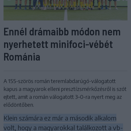
Ennél drámaibb módon nem
nyerhetett minifoci-vébét
Románia
A 155-szörös román teremlabdarúgó-válogatott
kapus a magyarok elleni presztízsmérkőzésről is szót
ejtett, amit a román válogatott 3–0-ra nyert meg az
elődöntőben.
Klein számára ez már a második alkalom
volt, hogy a magyarokkal találkozott a vb-