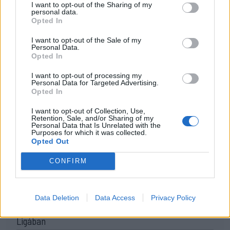
miatt két perces büntetéssel, piros lap esetén
I want to opt-out of the Sharing of my
personal data.
végleges kiállítással sújtják az adott játékost.
Opted In
I want to opt-out of the Sale of my
Personal Data.
Opted In
I want to opt-out of processing my
#Klein László
#minifutball
Personal Data for Targeted Advertising.
Opted In
I want to opt-out of Collection, Use,
Retention, Sale, and/or Sharing of my
SZÓLJON HOZZÁ!
Personal Data that Is Unrelated with the
Purposes for which it was collected.
Opted Out
CONFIRM
24 ÓRA
LEGOLVASOTTABB
16:43
Data Deletion
Data Access
Privacy Policy
Egyetlen székelyföldi résztvevő lesz a futsal 2.
Ligában