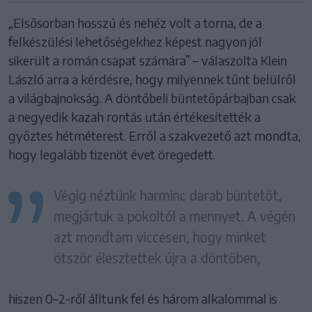
„Elsősorban hosszú és nehéz volt a torna, de a
felkészülési lehetőségekhez képest nagyon jól
sikerült a román csapat számára” – válaszolta Klein
László arra a kérdésre, hogy milyennek tűnt belülről
a világbajnokság. A döntőbeli büntetőpárbajban csak
a negyedik kazah rontás után értékesítették a
győztes hétméterest. Erről a szakvezető azt mondta,
hogy legalább tizenöt évet öregedett.
Végig néztünk harminc darab büntetőt,
megjártuk a pokoltól a mennyet. A végén
azt mondtam viccesen, hogy minket
ötször élesztettek újra a döntőben,
hiszen 0–2-ről álltunk fel és három alkalommal is