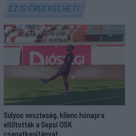
EZ IS ÉRDEKELHETI
Súlyos veszteség, kilenc hónapra
eltiltották a Sepsi OSK
csapatkapitányát