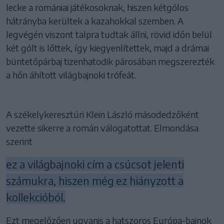
lecke a romániai játékosoknak, hiszen kétgólos
hátrányba kerültek a kazahokkal szemben. A
legvégén viszont talpra tudtak állni, rövid időn belül
két gólt is lőttek, így kiegyenlítettek, majd a drámai
büntetőpárbaj tizenhatodik párosában megszerezték
a hőn áhított világbajnoki trófeát.
A székelykeresztúri Klein László másodedzőként
vezette sikerre a román válogatottat. Elmondása
szerint
ez a világbajnoki cím a csúcsot jelenti
számukra, hiszen még ez hiányzott a
kollekcióból.
Ezt megelőzően ugyanis a hatszoros Európa-bajnok