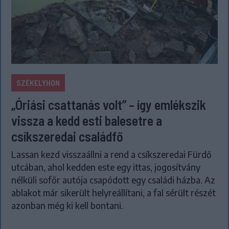
SZÉKELYHON
„Óriási csattanás volt” – így emlékszik
vissza a kedd esti balesetre a
csíkszeredai családfő
Lassan kezd visszaállni a rend a csíkszeredai Fürdő
utcában, ahol kedden este egy ittas, jogosítvány
nélküli sofőr autója csapódott egy családi házba. Az
ablakot már sikerült helyreállítani, a fal sérült részét
azonban még ki kell bontani.