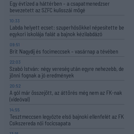
Egy évtized a háttérben – a csapatmenedzser
bevezetett az SZFC kulisszái mögé
10:33
Labda helyett ecset: szuperhősökkel népesítette be
egykori iskolája falát a bajnok kézilabdázó
09:51
Brit Nagydíj és focimeccsek – vasárnap a tévében
22:03
Szabó István: négy vereség után egyre nehezebb, de
jönni fognak a jó eredmények
20:52
A gól már összejött, az áttörés még nem az FK-nak
(videóval)
14:55
Tesztmeccsen legyőzte első bajnoki ellenfelét az FK
Csíkszereda női focicsapata
13:16