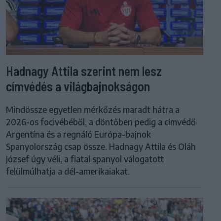
Hadnagy Attila szerint nem lesz
címvédés a világbajnokságon
Mindössze egyetlen mérkőzés maradt hátra a
2026-os focivébéből, a döntőben pedig a címvédő
Argentína és a regnáló Európa-bajnok
Spanyolország csap össze. Hadnagy Attila és Oláh
József úgy véli, a fiatal spanyol válogatott
felülmúlhatja a dél-amerikaiakat.