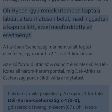
Oh Hyeon-gyu remek ütemben kapta a
labdát a tizenhatoson belül, majd higgadtan
a kapuba lőtt, ezzel megfordította az
eredményt.
A hajrában Csehország már nem talált fogást
ellenfelén, így maradt a 2–1-es dél-koreai siker.
Az első forduló után az A csoport élén Mexikó és Dél-
Korea áll három-három ponttal, míg Dél-Afrika és
Csehország pont nélkül várja a folytatást.
Labdarúgó-világbajnokság, A csoport, 1. forduló:
Dél-Korea–Csehország 2–1 (0–0),
gólszerzők: Hwang In-Beom (67.), Oh Hyeon-