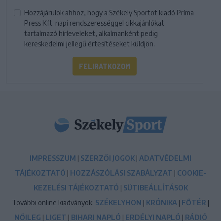
Hozzájárulok ahhoz, hogy a Székely Sportot kiadó Príma
Press Kft. napi rendszerességgel cikkajánlókat
tartalmazó hírleveleket, alkalmanként pedig
kereskedelmi jellegű értesítéseket küldjön.
FELIRATKOZOM
IMPRESSZUM
|
SZERZŐI JOGOK
|
ADATVÉDELMI
TÁJÉKOZTATÓ
|
HOZZÁSZÓLÁSI SZABÁLYZAT
|
COOKIE-
KEZELÉSI TÁJÉKOZTATÓ
|
SÜTIBEÁLLÍTÁSOK
További online kiadványok:
SZÉKELYHON
|
KRÓNIKA
|
FŐTÉR
|
NŐILEG
|
LIGET
|
BIHARI NAPLÓ
|
ERDÉLYI NAPLÓ
|
RÁDIÓ