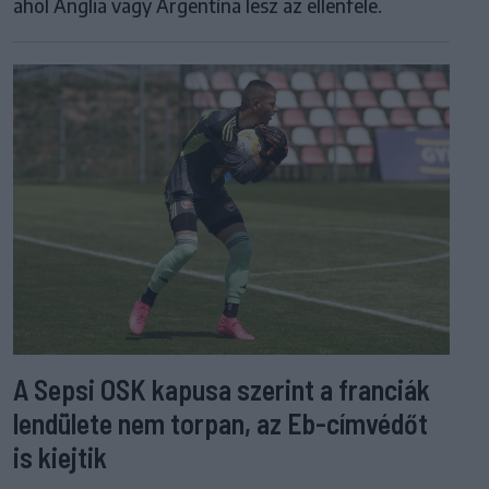
ahol Anglia vagy Argentína lesz az ellenfele.
A Sepsi OSK kapusa szerint a franciák
lendülete nem torpan, az Eb-címvédőt
is kiejtik