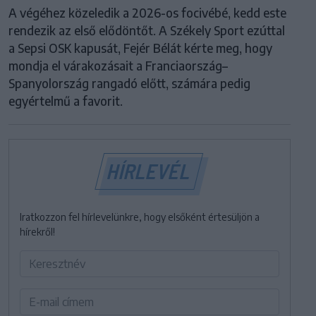
A végéhez közeledik a 2026-os focivébé, kedd este
rendezik az első elődöntőt. A Székely Sport ezúttal
a Sepsi OSK kapusát, Fejér Bélát kérte meg, hogy
mondja el várakozásait a Franciaország–
Spanyolország rangadó előtt, számára pedig
egyértelmű a favorit.
HÍRLEVÉL
Iratkozzon fel hírlevelünkre, hogy elsőként értesüljön a
hírekről!