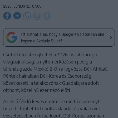
2026. JÚNIUS 12., 07:05
Itt állíthatja be, hogy a Google-találatokban elöl
legyen a Székely Sport!
Csütörtök este rajtolt el a 2026-os labdarúgó-
világbajnokság, a nyitómérkőzésen pedig a
társházigazda Mexikó 2–0-ra legyőzte Dél-Afrikát.
Péntek hajnalban Dél-Korea és Csehország
következett, a találkozónak Guadalajara adott
otthont, közel 45 ezer néző előtt.
Az első félidő kevés említésre méltó eseményt
hozott. Többet birtokolta a labdát és valamivel
veszélyesebben futballozott Dél-Korea, azonban