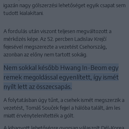
igazán nagy gólszerzési lehetőséget egyik csapat sem
tudott kialakítani.
A fordulás után viszont teljesen megváltozott a
mérkőzés képe. Az 52. percben Ladislav Krejčí
fejesével megszerezte a vezetést Csehország,
azonban az előny nem tartott sokáig.
Nem sokkal később Hwang In-Beom egy
remek megoldással egyenlített, így ismét
nyílt lett az összecsapás.
A folytatásban úgy tűnt, a csehek ismét megszerzik a
vezetést, Tomáš Souček fejjel a hálóba talált, ám les
miatt érvénytelenítették a gólt.
A kihagyott lehetőségre gyorsan válaszolt Dél-Korea.