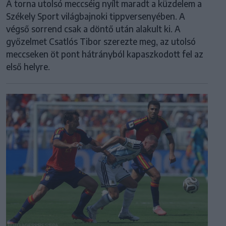
A torna utolsó meccséig nyílt maradt a küzdelem a
Székely Sport világbajnoki tippversenyében. A
végső sorrend csak a döntő után alakult ki. A
győzelmet Csatlós Tibor szerezte meg, az utolsó
meccseken öt pont hátrányból kapaszkodott fel az
első helyre.