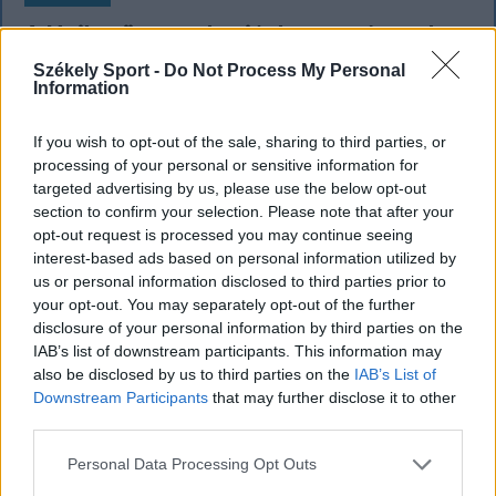
A Majka-ügy csak a jéghegy csúcsa, be
kellene fejezni a magyar–magyar
Székely Sport -
Do Not Process My Personal
Information
acsarkodást
Életveszélyes fenyegetést kapott egy
If you wish to opt-out of the sale, sharing to third parties, or
processing of your personal or sensitive information for
magyarországi előadó, ezért lemondta székelyföldi
targeted advertising by us, please use the below opt-out
koncertjét. A botrány túlmutat Majkán, és a magyar
section to confirm your selection. Please note that after your
közélet nagyon aggasztó állapotairól árulkodik.
opt-out request is processed you may continue seeing
interest-based ads based on personal information utilized by
us or personal information disclosed to third parties prior to
your opt-out. You may separately opt-out of the further
disclosure of your personal information by third parties on the
IAB’s list of downstream participants. This information may
also be disclosed by us to third parties on the
IAB’s List of
Downstream Participants
that may further disclose it to other
third parties.
Personal Data Processing Opt Outs