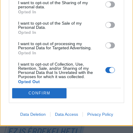
I want to opt-out of the Sharing of my
personal data.
Opted In
I want to opt-out of the Sale of my
Personal Data.
FŐTÉR
Opted In
„A Kárpátok szimbólumát egy gyűlölt,
I want to opt-out of processing my
Personal Data for Targeted Advertising.
kártékony, kóborló vadállattá
Opted In
züllesztette a politikum”
I want to opt-out of Collection, Use,
Retention, Sale, and/or Sharing of my
A medveproblémára egyetlen valódi megoldás
Personal Data that Is Unrelated with the
létezik, az állomány visszalövése az optimális
Purposes for which it was collected.
Opted Out
létszámra. Birtalan István gyergyószentmiklósi
vadásszal beszélgettünk, nemcsak a medvékről.
CONFIRM
Data Deletion
Data Access
Privacy Policy
EZ IS ÉRDEKELHETI