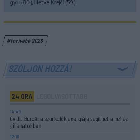
gyu (80.), illetve Krejčí (59.).
#focivébé 2026
SZÓLJON HOZZÁ!
24 ÓRA
LEGOLVASOTTABB
14:49
Ovidiu Burcă: a szurkolók energiája segíthet a nehéz
pillanatokban
12:18