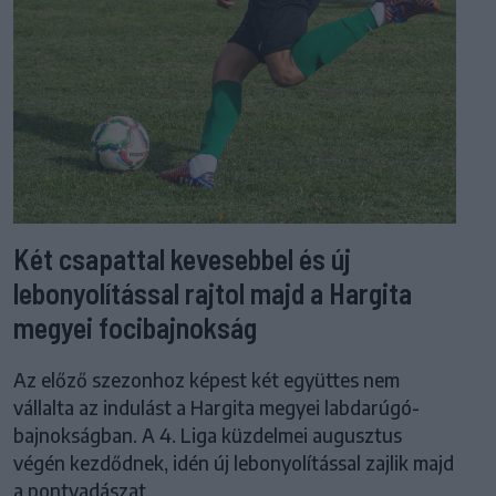
Két csapattal kevesebbel és új
lebonyolítással rajtol majd a Hargita
megyei focibajnokság
Az előző szezonhoz képest két együttes nem
vállalta az indulást a Hargita megyei labdarúgó-
bajnokságban. A 4. Liga küzdelmei augusztus
végén kezdődnek, idén új lebonyolítással zajlik majd
a pontvadászat.