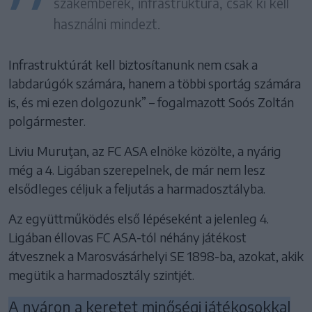
szakemberek, infrastruktúra, csak ki kell
használni mindezt.
Infrastruktúrát kell biztosítanunk nem csak a
labdarúgók számára, hanem a többi sportág számára
is, és mi ezen dolgozunk” – fogalmazott Soós Zoltán
polgármester.
Liviu Muruţan, az FC ASA elnöke közölte, a nyárig
még a 4. Ligában szerepelnek, de már nem lesz
elsődleges céljuk a feljutás a harmadosztályba.
Az együttműködés első lépéseként a jelenleg 4.
Ligában éllovas FC ASA-tól néhány játékost
átvesznek a Marosvásárhelyi SE 1898-ba, azokat, akik
megütik a harmadosztály szintjét.
A nyáron a keretet minőségi játékosokkal