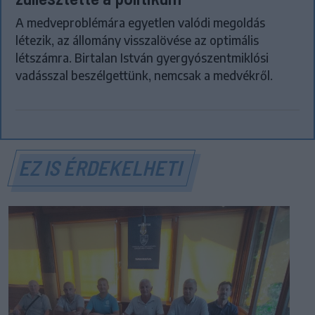
A medveproblémára egyetlen valódi megoldás
létezik, az állomány visszalövése az optimális
létszámra. Birtalan István gyergyószentmiklósi
vadásszal beszélgettünk, nemcsak a medvékről.
EZ IS ÉRDEKELHETI