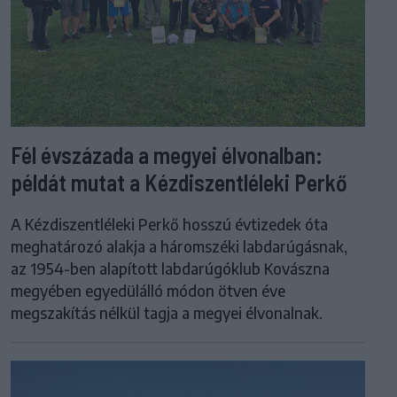
Fél évszázada a megyei élvonalban:
példát mutat a Kézdiszentléleki Perkő
A Kézdiszentléleki Perkő hosszú évtizedek óta
meghatározó alakja a háromszéki labdarúgásnak,
az 1954-ben alapított labdarúgóklub Kovászna
megyében egyedülálló módon ötven éve
megszakítás nélkül tagja a megyei élvonalnak.