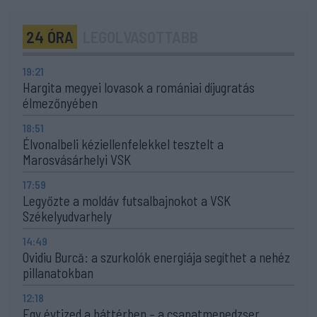
24 ÓRA
LEGOLVASOTTABB
19:21
Hargita megyei lovasok a romániai díjugratás
élmezőnyében
18:51
Élvonalbeli kéziellenfelekkel tesztelt a
Marosvásárhelyi VSK
17:59
Legyőzte a moldáv futsalbajnokot a VSK
Székelyudvarhely
14:49
Ovidiu Burcă: a szurkolók energiája segíthet a nehéz
pillanatokban
12:18
Egy évtized a háttérben – a csapatmenedzser