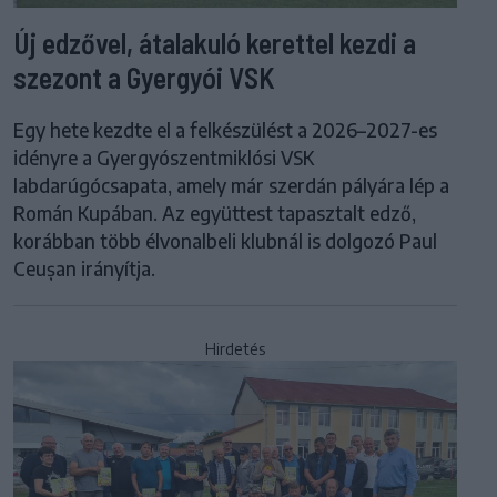
Új edzővel, átalakuló kerettel kezdi a
szezont a Gyergyói VSK
Egy hete kezdte el a felkészülést a 2026–2027-es
idényre a Gyergyószentmiklósi VSK
labdarúgócsapata, amely már szerdán pályára lép a
Román Kupában. Az együttest tapasztalt edző,
korábban több élvonalbeli klubnál is dolgozó Paul
Ceușan irányítja.
Hirdetés