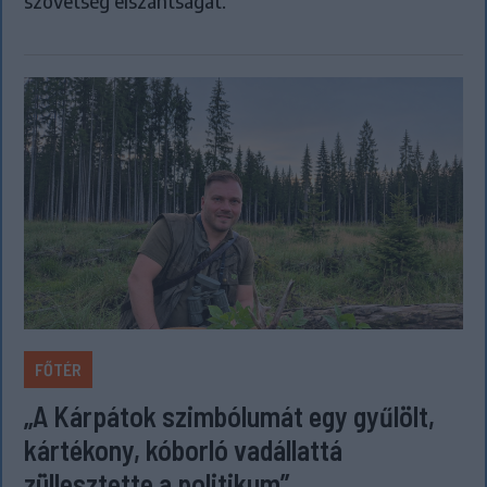
szövetség elszántságát.
FŐTÉR
„A Kárpátok szimbólumát egy gyűlölt,
kártékony, kóborló vadállattá
züllesztette a politikum”