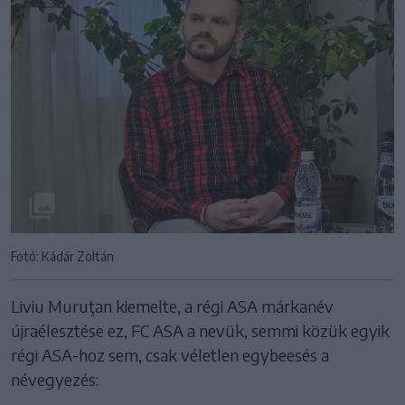
Fotó: Kádár Zoltán
Liviu Muruţan kiemelte, a régi ASA márkanév
újraélesztése ez, FC ASA a nevük, semmi közük egyik
régi ASA-hoz sem, csak véletlen egybeesés a
névegyezés: