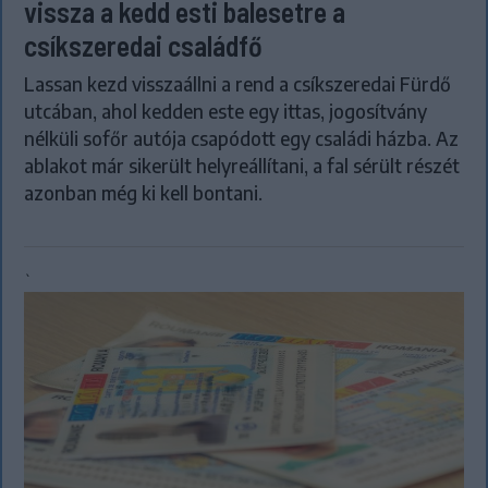
vissza a kedd esti balesetre a
csíkszeredai családfő
Lassan kezd visszaállni a rend a csíkszeredai Fürdő
utcában, ahol kedden este egy ittas, jogosítvány
nélküli sofőr autója csapódott egy családi házba. Az
ablakot már sikerült helyreállítani, a fal sérült részét
azonban még ki kell bontani.
`