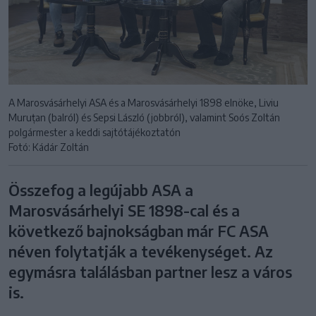
A Marosvásárhelyi ASA és a Marosvásárhelyi 1898 elnöke, Liviu
Muruțan (balról) és Sepsi László (jobbról), valamint Soós Zoltán
polgármester a keddi sajtótájékoztatón
Fotó: Kádár Zoltán
Összefog a legújabb ASA a
Marosvásárhelyi SE 1898-cal és a
következő bajnokságban már FC ASA
néven folytatják a tevékenységet. Az
egymásra találásban partner lesz a város
is.