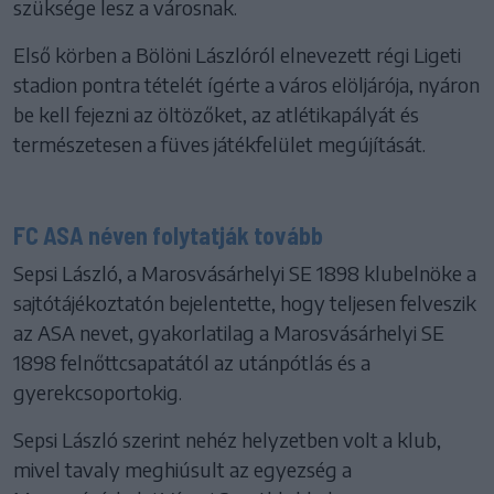
szüksége lesz a városnak.
Első körben a Bölöni Lászlóról elnevezett régi Ligeti
stadion pontra tételét ígérte a város elöljárója, nyáron
be kell fejezni az öltözőket, az atlétikapályát és
természetesen a füves játékfelület megújítását.
FC ASA néven folytatják tovább
Sepsi László, a Marosvásárhelyi SE 1898 klubelnöke a
sajtótájékoztatón bejelentette, hogy teljesen felveszik
az ASA nevet, gyakorlatilag a Marosvásárhelyi SE
1898 felnőttcsapatától az utánpótlás és a
gyerekcsoportokig.
Sepsi László szerint nehéz helyzetben volt a klub,
mivel tavaly meghiúsult az egyezség a