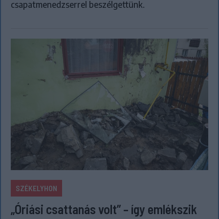
csapatmenedzserrel beszélgettünk.
SZÉKELYHON
„Óriási csattanás volt” – így emlékszik