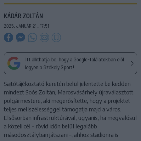
KÁDÁR ZOLTÁN
2025. JANUÁR 21., 17:51
Itt állíthatja be, hogy a Google-találatokban elöl
legyen a Székely Sport!
Sajtótájékoztató keretén belül jelentette be kedden
mindezt Soós Zoltán, Marosvásárhely újraválasztott
polgármestere, aki megerősítette, hogy a projektet
teljes mellszélességgel támogatja majd a város.
Elsősorban infrastruktúrával, ugyanis, ha megvalósul
a közeli cél – rövid időn belül legalább
másodosztályban játszani –, ahhoz stadionra is