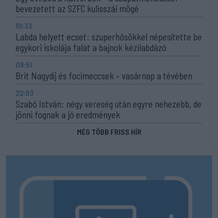
bevezetett az SZFC kulisszái mögé
10:33
Labda helyett ecset: szuperhősökkel népesítette be
egykori iskolája falát a bajnok kézilabdázó
09:51
Brit Nagydíj és focimeccsek – vasárnap a tévében
22:03
Szabó István: négy vereség után egyre nehezebb, de
jönni fognak a jó eredmények
MÉG TÖBB FRISS HÍR