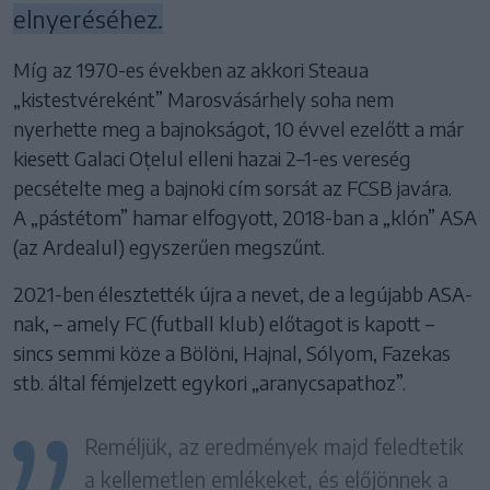
elnyeréséhez.
Míg az 1970-es években az akkori Steaua
„kistestvéreként” Marosvásárhely soha nem
nyerhette meg a bajnokságot, 10 évvel ezelőtt a már
kiesett Galaci Oțelul elleni hazai 2–1-es vereség
pecsételte meg a bajnoki cím sorsát az FCSB javára.
A „pástétom” hamar elfogyott, 2018-ban a „klón” ASA
(az Ardealul) egyszerűen megszűnt.
2021-ben élesztették újra a nevet, de a legújabb ASA-
nak, – amely FC (futball klub) előtagot is kapott –
sincs semmi köze a Bölöni, Hajnal, Sólyom, Fazekas
stb. által fémjelzett egykori „aranycsapathoz”.
Reméljük, az eredmények majd feledtetik
a kellemetlen emlékeket, és előjönnek a