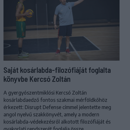
Saját kosárlabda-filozófiáját foglalta
könyvbe Kercsó Zoltán
A gyergyószentmiklósi Kercsó Zoltán
kosárlabdaedző fontos szakmai mérföldkőhöz
érkezett: Disrupt Defense címmel jelentette meg
angol nyelvű szakkönyvét, amely a modern
kosárlabda-védekezésről alkotott filozófiáját és
gyakorlati rendszerét foglalja össze.