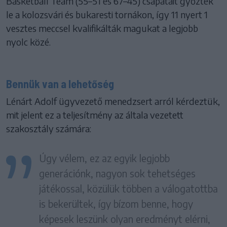
Basketball Team (55–51 és 67–45) csapatait győzték
le a kolozsvári és bukaresti tornákon, így 11 nyert 1
vesztes meccsel kvalifikálták magukat a legjobb
nyolc közé.
Bennük van a lehetőség
Lénárt Adolf ügyvezető menedzsert arról kérdeztük,
mit jelent ez a teljesítmény az általa vezetett
szakosztály számára:
Úgy vélem, ez az egyik legjobb
generációnk, nagyon sok tehetséges
játékossal, közülük többen a válogatottba
is bekerültek, így bízom benne, hogy
képesek leszünk olyan eredményt elérni,