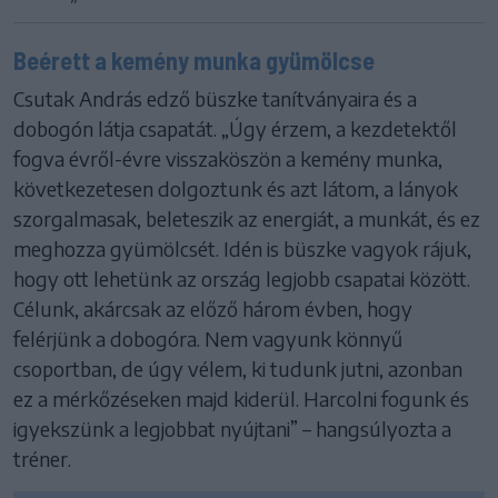
Beérett a kemény munka gyümölcse
Csutak András edző büszke tanítványaira és a
dobogón látja csapatát. „Úgy érzem, a kezdetektől
fogva évről-évre visszaköszön a kemény munka,
következetesen dolgoztunk és azt látom, a lányok
szorgalmasak, beleteszik az energiát, a munkát, és ez
meghozza gyümölcsét. Idén is büszke vagyok rájuk,
hogy ott lehetünk az ország legjobb csapatai között.
Célunk, akárcsak az előző három évben, hogy
felérjünk a dobogóra. Nem vagyunk könnyű
csoportban, de úgy vélem, ki tudunk jutni, azonban
ez a mérkőzéseken majd kiderül. Harcolni fogunk és
igyekszünk a legjobbat nyújtani” – hangsúlyozta a
tréner.