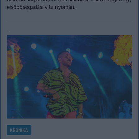
elsőbbségadási vita nyomán.
`
KRÓNIKA