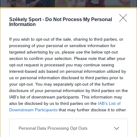
Székely Sport -
Do Not Process My Personal
Information
If you wish to opt-out of the sale, sharing to third parties, or
processing of your personal or sensitive information for
Nagy pofonba szaladt belé a Kolozsvári
targeted advertising by us, please use the below opt-out
CFR, kikapott a Győr és a Loki is
section to confirm your selection. Please note that after your
opt-out request is processed you may continue seeing
Súlyos vereséget szenvedett hazai pályán a
interest-based ads based on personal information utilized by
us or personal information disclosed to third parties prior to
Kolozsvári CFR a Konferencia Liga selejtezőjének
your opt-out. You may separately opt-out of the further
harmadik fordulójában. A magyar színeket képviselő
disclosure of your personal information by third parties on the
Győr és a Debrecen is hátrányból várja a
IAB’s list of downstream participants. This information may
visszavágót.
also be disclosed by us to third parties on the
IAB’s List of
Downstream Participants
that may further disclose it to other
third parties.
Personal Data Processing Opt Outs