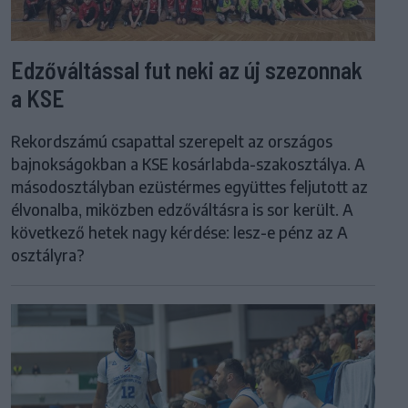
Edzőváltással fut neki az új szezonnak
a KSE
Rekordszámú csapattal szerepelt az országos
bajnokságokban a KSE kosárlabda-szakosztálya. A
másodosztályban ezüstérmes együttes feljutott az
élvonalba, miközben edzőváltásra is sor került. A
következő hetek nagy kérdése: lesz-e pénz az A
osztályra?