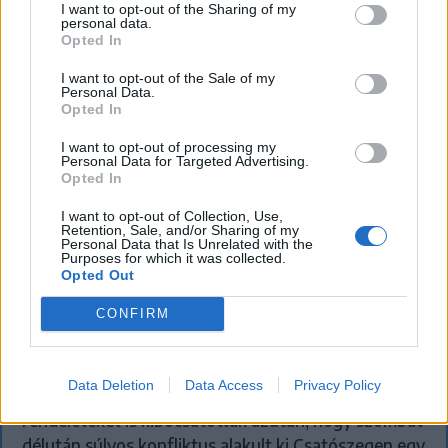
I want to opt-out of the Sharing of my
personal data.
Opted In
I want to opt-out of the Sale of my
Personal Data.
Opted In
I want to opt-out of processing my
Personal Data for Targeted Advertising.
Opted In
I want to opt-out of Collection, Use,
Retention, Sale, and/or Sharing of my
Personal Data that Is Unrelated with the
Purposes for which it was collected.
SZÉKELYHON
Opted Out
Tömegverekedés lett a szűk
CONFIRM
mezőgazdasági úti vitából Csatószegen
Kórházba szállítottak több embert, mezőgazdasági
Data Deletion
Data Access
Privacy Policy
munkagépek rongálódtak meg, és ideiglenes védelmi
rendeleteket is kibocsátottak azután, hogy szombat
délután súlyos konfliktus alakult ki Csatószegen egy