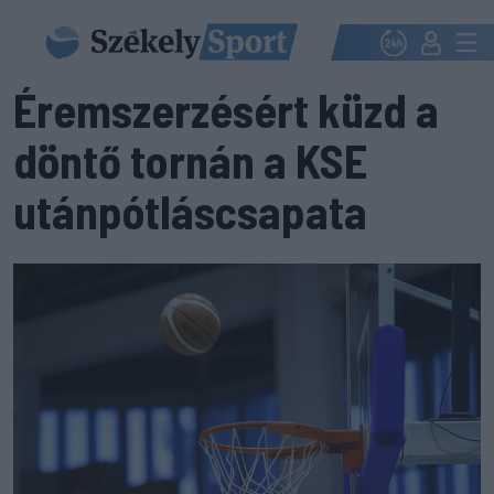
Éremszerzésért küzd a
döntő tornán a KSE
utánpótláscsapata