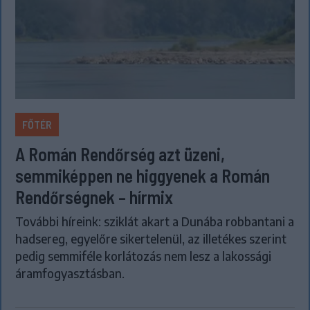
FŐTÉR
A Román Rendőrség azt üzeni,
semmiképpen ne higgyenek a Román
Rendőrségnek – hírmix
További híreink: sziklát akart a Dunába robbantani a
hadsereg, egyelőre sikertelenül, az illetékes szerint
pedig semmiféle korlátozás nem lesz a lakossági
áramfogyasztásban.