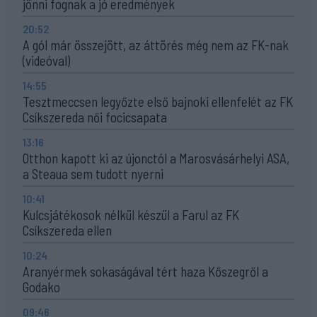
jönni fognak a jó eredmények
20:52
A gól már összejött, az áttörés még nem az FK-nak
(videóval)
14:55
Tesztmeccsen legyőzte első bajnoki ellenfelét az FK
Csíkszereda női focicsapata
13:16
Otthon kapott ki az újonctól a Marosvásárhelyi ASA,
a Steaua sem tudott nyerni
10:41
Kulcsjátékosok nélkül készül a Farul az FK
Csíkszereda ellen
10:24
Aranyérmek sokaságával tért haza Kőszegről a
Godako
09:46