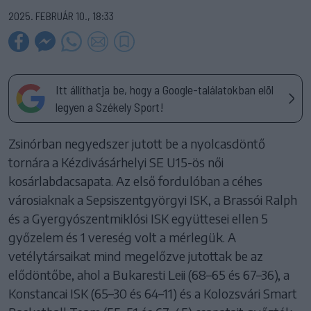
2025. FEBRUÁR 10., 18:33
Itt állíthatja be, hogy a Google-találatokban elöl
legyen a Székely Sport!
Zsinórban negyedszer jutott be a nyolcasdöntő
tornára a Kézdivásárhelyi SE U15-ös női
kosárlabdacsapata. Az első fordulóban a céhes
városiaknak a Sepsiszentgyörgyi ISK, a Brassói Ralph
és a Gyergyószentmiklósi ISK együttesei ellen 5
győzelem és 1 vereség volt a mérlegük. A
vetélytársaikat mind megelőzve jutottak be az
elődöntőbe, ahol a Bukaresti Leii (68–65 és 67–36), a
Konstancai ISK (65–30 és 64–11) és a Kolozsvári Smart