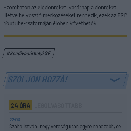
Szombaton az elődöntőket, vasárnap a döntőket,
illetve helyosztó mérkőzéseket rendezik, ezek az FRB
Youtube-csatornáján élőben követhetők.
#Kézdivásárhelyi SE
SZÓLJON HOZZÁ!
24 ÓRA
LEGOLVASOTTABB
22:03
Szabó István: négy vereség után egyre nehezebb, de