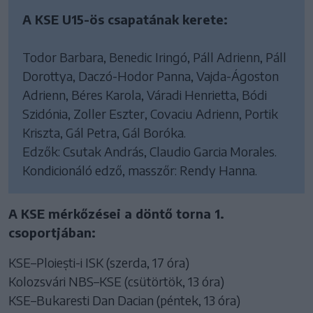
A KSE U15-ös csapatának kerete:
Todor Barbara, Benedic Iringó, Páll Adrienn, Páll
Dorottya, Daczó-Hodor Panna, Vajda-Ágoston
Adrienn, Béres Karola, Váradi Henrietta, Bódi
Szidónia, Zoller Eszter, Covaciu Adrienn, Portik
Kriszta, Gál Petra, Gál Boróka.
Edzők: Csutak András, Claudio Garcia Morales.
Kondicionáló edző, masszőr: Rendy Hanna.
A KSE mérkőzései a döntő torna 1.
csoportjában:
KSE–Ploiești-i ISK (szerda, 17 óra)
Kolozsvári NBS–KSE (csütörtök, 13 óra)
KSE–Bukaresti Dan Dacian (péntek, 13 óra)