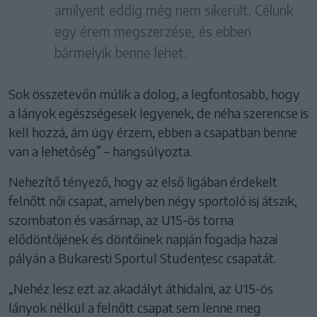
amilyent eddig még nem sikerült. Célunk
egy érem megszerzése, és ebben
bármelyik benne lehet.
Sok összetevőn múlik a dolog, a legfontosabb, hogy
a lányok egészségesek legyenek, de néha szerencse is
kell hozzá, ám úgy érzem, ebben a csapatban benne
van a lehetőség” – hangsúlyozta.
Nehezítő tényező, hogy az első ligában érdekelt
felnőtt női csapat, amelyben négy sportoló isj átszik,
szombaton és vasárnap, az U15-ös torna
elődöntőjének és döntőinek napján fogadja hazai
pályán a Bukaresti Sportul Studențesc csapatát.
„Nehéz lesz ezt az akadályt áthidalni, az U15-ös
lányok nélkül a felnőtt csapat sem lenne meg