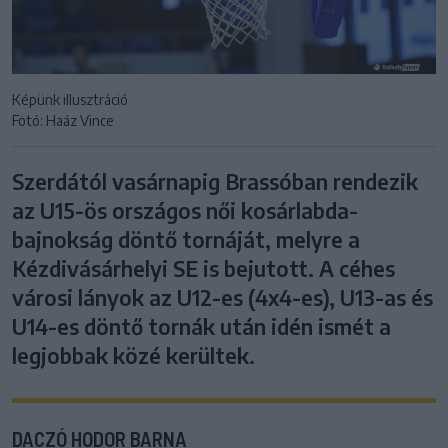
Képünk illusztráció
Fotó: Haáz Vince
Szerdától vasárnapig Brassóban rendezik
az U15-ös országos női kosárlabda-
bajnokság döntő tornáját, melyre a
Kézdivásárhelyi SE is bejutott. A céhes
városi lányok az U12-es (4x4-es), U13-as és
U14-es döntő tornák után idén ismét a
legjobbak közé kerültek.
DACZÓ HODOR BARNA