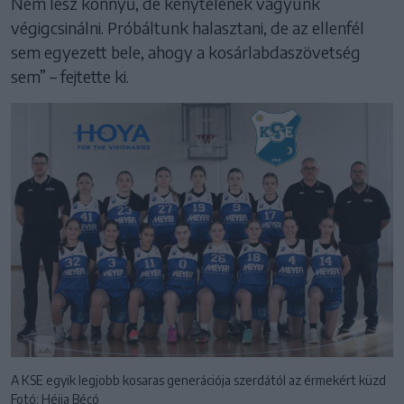
Nem lesz könnyű, de kénytelenek vagyunk
végigcsinálni. Próbáltunk halasztani, de az ellenfél
sem egyezett bele, ahogy a kosárlabdaszövetség
sem” – fejtette ki.
A KSE egyik legjobb kosaras generációja szerdától az érmekért küzd
Fotó: Héjja Bécó