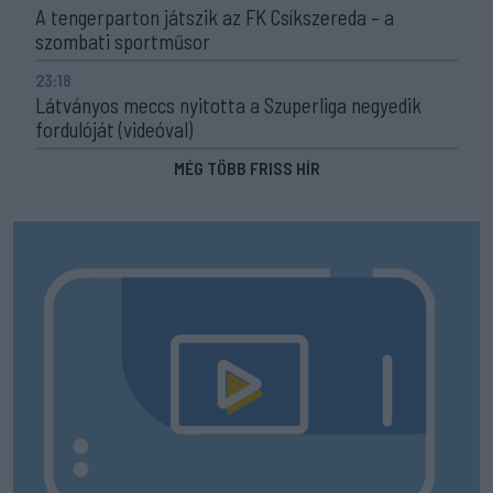
A tengerparton játszik az FK Csíkszereda – a
szombati sportműsor
23:18
Látványos meccs nyitotta a Szuperliga negyedik
fordulóját (videóval)
MÉG TÖBB FRISS HÍR