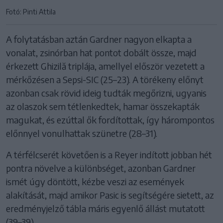
Fotó: Pinti Attila
A folytatásban aztán Gardner nagyon elkapta a
vonalat, zsinórban hat pontot dobált össze, majd
érkezett Ghizilă triplája, amellyel először vezetett a
mérkőzésen a Sepsi-SIC (25–23). A törékeny előnyt
azonban csak rövid ideig tudták megőrizni, ugyanis
az olaszok sem tétlenkedtek, hamar összekapták
magukat, és ezúttal ők fordítottak, így hárompontos
előnnyel vonulhattak szünetre (28–31).
A térfélcserét követően is a Reyer indított jobban hét
pontra növelve a különbséget, azonban Gardner
ismét úgy döntött, kézbe veszi az események
alakítását, majd amikor Pasic is segítségére sietett, az
eredményjelző tábla máris egyenlő állást mutatott
(39–39).