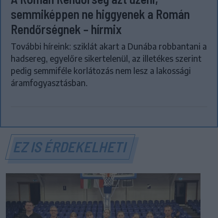
semmiképpen ne higgyenek a Román
Rendőrségnek – hírmix
További híreink: sziklát akart a Dunába robbantani a
hadsereg, egyelőre sikertelenül, az illetékes szerint
pedig semmiféle korlátozás nem lesz a lakossági
áramfogyasztásban.
EZ IS ÉRDEKELHETI