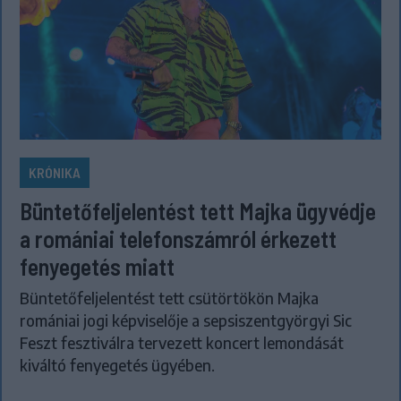
KRÓNIKA
Büntetőfeljelentést tett Majka ügyvédje
a romániai telefonszámról érkezett
fenyegetés miatt
Büntetőfeljelentést tett csütörtökön Majka
romániai jogi képviselője a sepsiszentgyörgyi Sic
Feszt fesztiválra tervezett koncert lemondását
kiváltó fenyegetés ügyében.