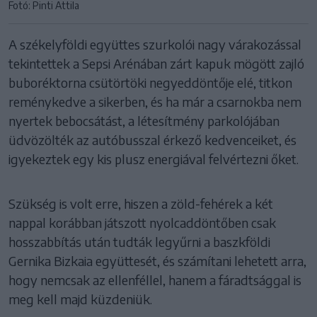
Fotó: Pinti Attila
A székelyföldi együttes szurkolói nagy várakozással
tekintettek a Sepsi Arénában zárt kapuk mögött zajló
buboréktorna csütörtöki negyeddöntője elé, titkon
reménykedve a sikerben, és ha már a csarnokba nem
nyertek bebocsátást, a létesítmény parkolójában
üdvözölték az autóbusszal érkező kedvenceiket, és
igyekeztek egy kis plusz energiával felvértezni őket.
Szükség is volt erre, hiszen a zöld-fehérek a két
nappal korábban játszott nyolcaddöntőben csak
hosszabbítás után tudták legyűrni a baszkföldi
Gernika Bizkaia együttesét, és számítani lehetett arra,
hogy nemcsak az ellenféllel, hanem a fáradtsággal is
meg kell majd küzdeniük.