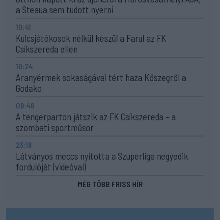
a Steaua sem tudott nyerni
10:41
Kulcsjátékosok nélkül készül a Farul az FK
Csíkszereda ellen
10:24
Aranyérmek sokaságával tért haza Kőszegről a
Godako
09:46
A tengerparton játszik az FK Csíkszereda – a
szombati sportműsor
23:18
Látványos meccs nyitotta a Szuperliga negyedik
fordulóját (videóval)
MÉG TÖBB FRISS HÍR