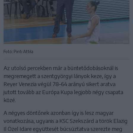
Fotó: Pinti Attila
Az utolsó percekben már a büntetődobásoknál is
megremegett a szentgyörgyi lányok keze, így a
Reyer Venezia végül 78–64 arányú sikert aratva
jutott tovább az Európa Kupa legjobb négy csapata
közé.
A négyes döntőnek azonban így is lesz magyar
vonatkozása, ugyanis a KSC Szekszárd a török Elazig
Il Özel Idare együttesét búcsúztatva szerezte meg