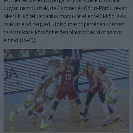
ugyan nem tudtak, de Gardner és Gödri-Părău révén
sikerült közel tartaniuk magukat ellenfelükhöz, akik
csak az első negyed utolsó másodpercében szerzett
találatuknak köszönhetően alakítottak ki ötpontos
előnyt (14–19).