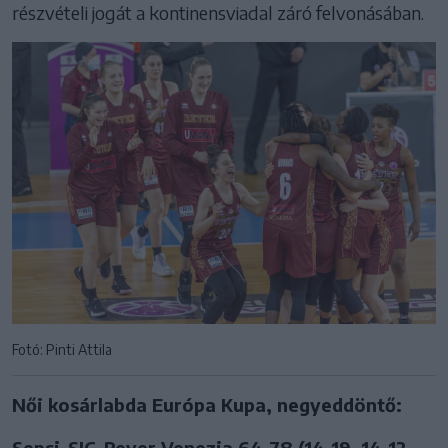
részvételi jogát a kontinensviadal záró felvonásában.
Fotó: Pinti Attila
Női kosárlabda Európa Kupa, negyeddöntő:
Sepsi-SIC–Reyer Venezia 64–78 (14–19, 14–12,