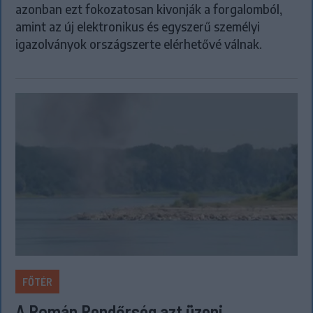
azonban ezt fokozatosan kivonják a forgalomból,
amint az új elektronikus és egyszerű személyi
igazolványok országszerte elérhetővé válnak.
FŐTÉR
A Román Rendőrség azt üzeni,