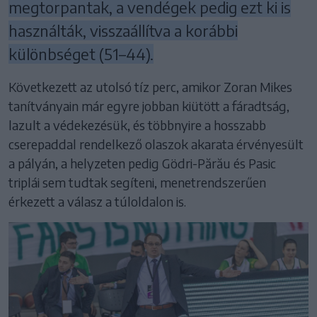
megtorpantak, a vendégek pedig ezt ki is
használták, visszaállítva a korábbi
különbséget (51–44).
Következett az utolsó tíz perc, amikor Zoran Mikes
tanítványain már egyre jobban kiütött a fáradtság,
lazult a védekezésük, és többnyire a hosszabb
cserepaddal rendelkező olaszok akarata érvényesült
a pályán, a helyzeten pedig Gödri-Părău és Pasic
triplái sem tudtak segíteni, menetrendszerűen
érkezett a válasz a túloldalon is.