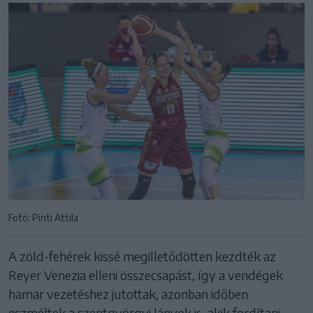
Fotó: Pinti Attila
A zöld-fehérek kissé megilletődötten kezdték az
Reyer Venezia elleni összecsapást, így a vendégek
hamar vezetéshez jutottak, azonban időben
eszméltek a szentgyörgyi lányok is, akik fordítani