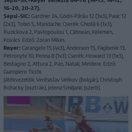
16–20, 20–27).
Sepsi-SIC:
Gardner 24, Gödri-Părău 12 (3x3), Pasic 12
(2x3), Tobin 5, Mandache. Cserék: Ghizilă 6 (1x3),
Ruzickova 2, Pavlopoulou 1, Cătinean, Kelemen,
Kovács. Edző: Zoran Mikes.
Reyer:
Carangelo 15 (4x3), Anderson 15, Fagbenle 13,
Petronyte 10, Penna 8 (1x3). Cserék: Howard 13 (1x3),
Bestagno 2, Attura 2, Pan, Natali, Meldere. Edző:
Giampiero Ticchi.
Játékvezetők: Ventsislav Velikov (bolgár), Christoph
Rohacky (osztrák), Jelena Smiljanic (szerb).