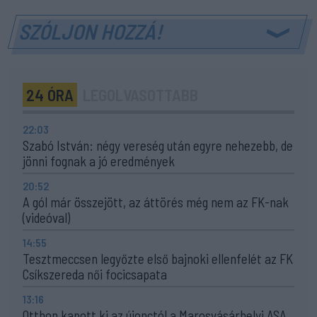
SZÓLJON HOZZÁ!
24 ÓRA
LEGOLVASOTTABB
22:03
Szabó István: négy vereség után egyre nehezebb, de
jönni fognak a jó eredmények
20:52
A gól már összejött, az áttörés még nem az FK-nak
(videóval)
14:55
Tesztmeccsen legyőzte első bajnoki ellenfelét az FK
Csíkszereda női focicsapata
13:16
Otthon kapott ki az újonctól a Marosvásárhelyi ASA,