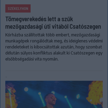
SZÉKELYHON
Tömegverekedés lett a szűk
mezőgazdasági úti vitából Csatószegen
Kórházba szállítottak több embert, mezőgazdasági
munkagépek rongálódtak meg, és ideiglenes védelmi
rendeleteket is kibocsátottak azután, hogy szombat
délután súlyos konfliktus alakult ki Csatószegen egy
elsőbbségadási vita nyomán.
`