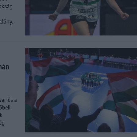
nokság
előny.
mán
ar és a
őbeli
k
ég