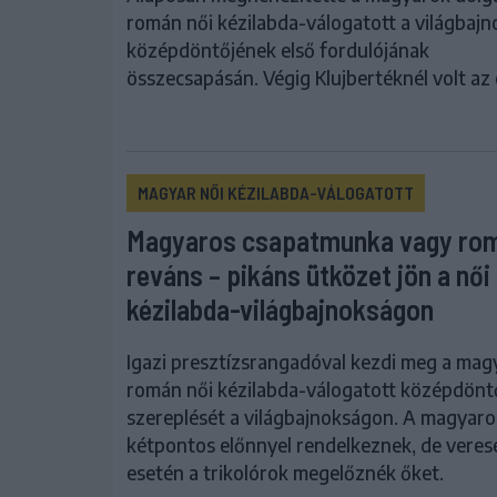
román női kézilabda-válogatott a világbaj
középdöntőjének első fordulójának
összecsapásán. Végig Klujbertéknél volt az 
MAGYAR NŐI KÉZILABDA-VÁLOGATOTT
Magyaros csapatmunka vagy ro
reváns – pikáns ütközet jön a női
kézilabda-világbajnokságon
Igazi presztízsrangadóval kezdi meg a magy
román női kézilabda-válogatott középdönt
szereplését a világbajnokságon. A magyaro
kétpontos előnnyel rendelkeznek, de veres
esetén a trikolórok megelőznék őket.