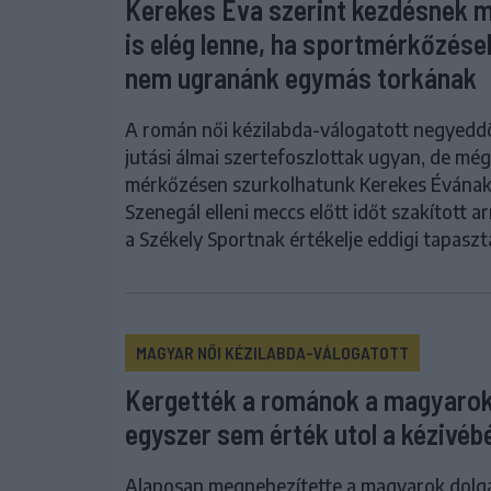
Kerekes Éva szerint kezdésnek m
is elég lenne, ha sportmérkőzése
nem ugranánk egymás torkának
A román női kézilabda-válogatott negyed
jutási álmai szertefoszlottak ugyan, de még
mérkőzésen szurkolhatunk Kerekes Évának,
Szenegál elleni meccs előtt időt szakított a
a Székely Sportnak értékelje eddigi tapaszta
MAGYAR NŐI KÉZILABDA-VÁLOGATOTT
Kergették a románok a magyarok
egyszer sem érték utol a kézivéb
Alaposan megnehezítette a magyarok dolgá