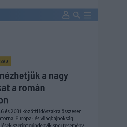
KSÁG
nézhetjük a nagy
kat a román
on
6 és 2031 közötti időszakra összesen
datorna, Európa- és világbajnokság
sülések szerint mindegyik sportesemény