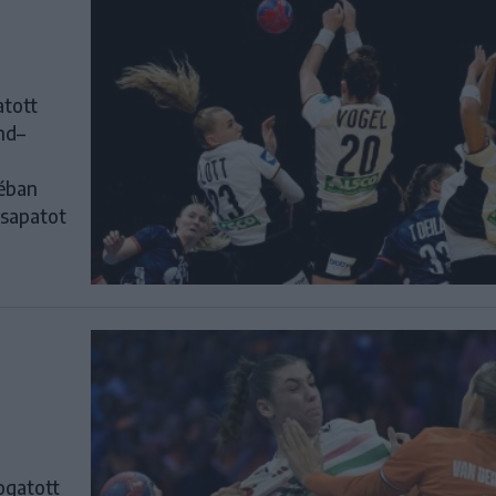
atott
and–
léban
csapatot
ogatott