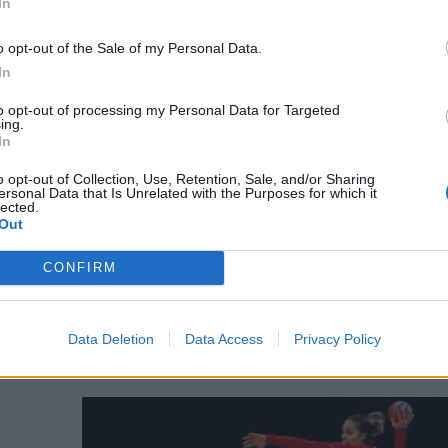
In
o opt-out of the Sale of my Personal Data.
In
to opt-out of processing my Personal Data for Targeted
ok
ing.
In
ő a
o opt-out of Collection, Use, Retention, Sale, and/or Sharing
ersonal Data that Is Unrelated with the Purposes for which it
lected.
Out
ág
CONFIRM
ért
 a
ba.
Data Deletion
Data Access
Privacy Policy