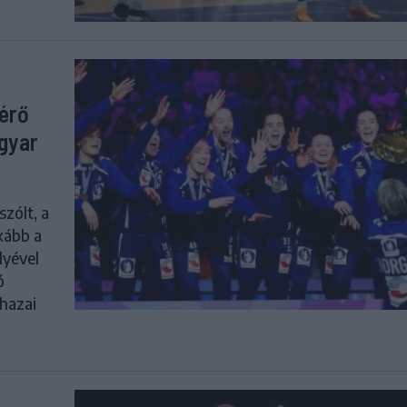
térő
agyar
zólt, a
kább a
lyével
ó
 hazai