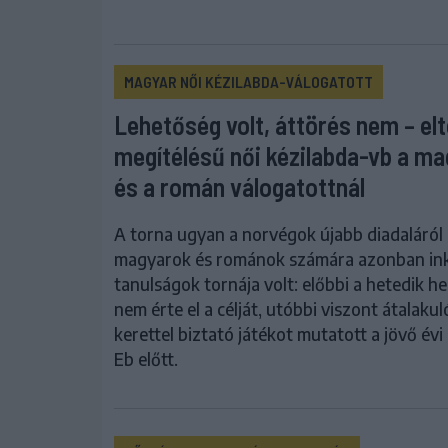
MAGYAR NŐI KÉZILABDA-VÁLOGATOTT
Lehetőség volt, áttörés nem – el
megítélésű női kézilabda-vb a m
és a román válogatottnál
A torna ugyan a norvégok újabb diadaláról s
magyarok és románok számára azonban in
tanulságok tornája volt: előbbi a hetedik he
nem érte el a célját, utóbbi viszont átalakul
kerettel biztató játékot mutatott a jövő évi
Eb előtt.