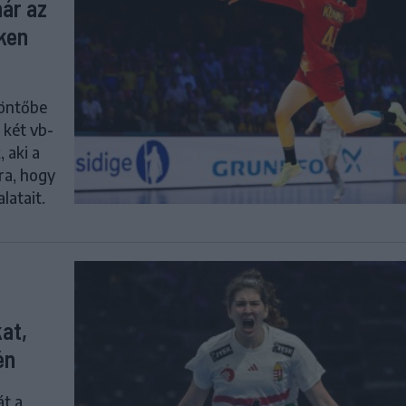
ár az
ken
döntőbe
 két vb-
 aki a
rra, hogy
latait.
at,
én
t a