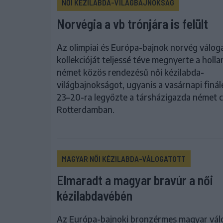
NŐI KÉZILABDA-VILÁGBAJNOKSÁG
Norvégia a vb trónjára is felült
Az olimpiai és Európa-bajnok norvég válog
kollekcióját teljessé téve megnyerte a holl
német közös rendezésű női kézilabda-
világbajnokságot, ugyanis a vasárnapi finá
23–20-ra legyőzte a társházigazda német 
Rotterdamban.
MAGYAR NŐI KÉZILABDA-VÁLOGATOTT
Elmaradt a magyar bravúr a női
kézilabdavébén
Az Európa-bajnoki bronzérmes magyar vál