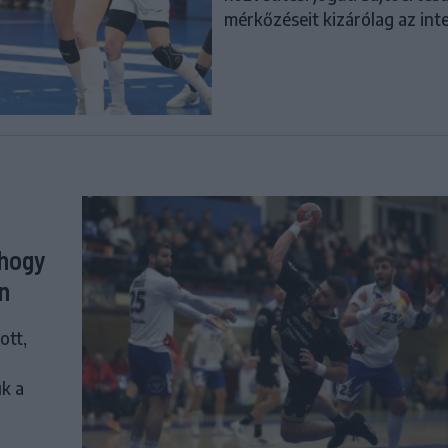
mérkőzéseit kizárólag az int
 hogy
n
ott,
uk a