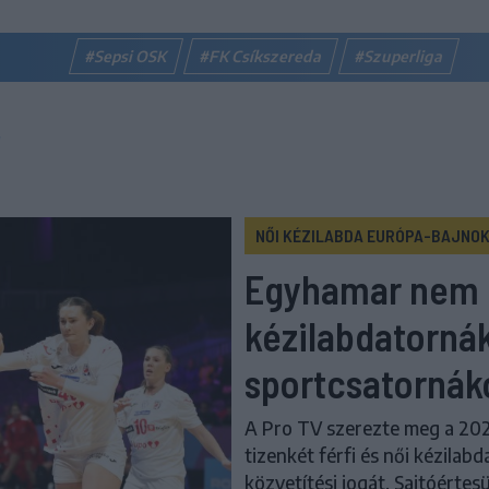
#Sepsi OSK
#FK Csíkszereda
#Szuperliga
NŐI KÉZILABDA EURÓPA-BAJNO
Egyhamar nem 
kézilabdatorná
sportcsatornák
A Pro TV szerezte meg a 202
tizenkét férfi és női kézilab
közvetítési jogát. Sajtóérte