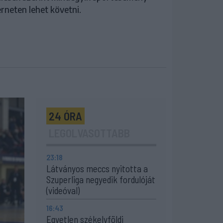
erneten lehet követni.
24 ÓRA
LEGOLVASOTTABB
23:18
Látványos meccs nyitotta a
Szuperliga negyedik fordulóját
(videóval)
16:43
Egyetlen székelyföldi