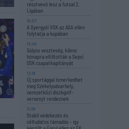
résztvevő lesz a futsal 2.
Ligában
15:07
A Gyergyói VSK az ASA ellen
folytatja a kupában
13:45
Súlyos veszteség, kilenc
hónapra eltiltották a Sepsi
OSK csapatkapitányát
12:18
Új sportággal ismerkedhet
meg Székelyudvarhely,
nemzetközi diszkgolf-
versenyt rendeznek
11:29
Stabil védekezés és
céltudatos támadás – így
készült a Farul ellen az FK