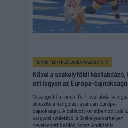
ROMÁN FÉRFI KÉZILABDA-VÁLOGATOTT
Közel a székelyföldi kézilabdázó,
ott legyen az Európa-bajnokságo
Összegyűlt a román férfi kézilabda-válogat
elkezdte a hangolást a januári Európa-
bajnokságra. A behívott keretben ott találj
vargyasi születésű, a Székelyudvarhelyen
nevelkedett beállót, Szász Andrást is.