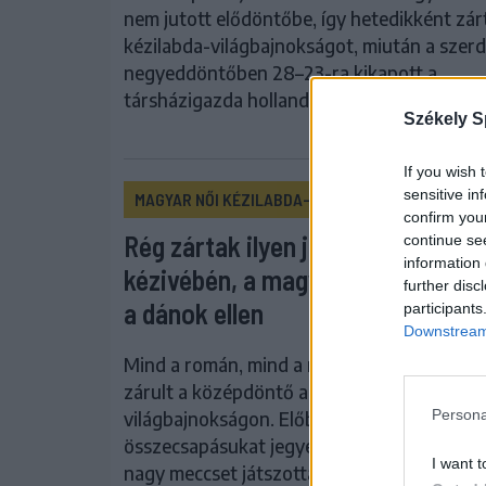
nem jutott elődöntőbe, így hetedikként zárt
kézilabda-világbajnokságot, miután a szerd
negyeddöntőben 28–23-ra kikapott a
társházigazda holland csapattól Rotterdam
Székely S
If you wish 
sensitive in
MAGYAR NŐI KÉZILABDA-VÁLOGATOTT
confirm you
Rég zártak ilyen jó helyen a romá
continue se
information 
kézivébén, a magyarok sokáig ve
further disc
a dánok ellen
participants
Downstream 
Mind a román, mind a magyar válogatott s
zárult a középdöntő a női kézilabda-
Persona
világbajnokságon. Előbbiek utolsó
összecsapásukat jegyezték a tornán, utóbb
I want t
nagy meccset játszottak a dánokkal.