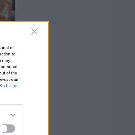
sonal or
ection to
ou may
 personal
out of the
 downstream
B’s List of