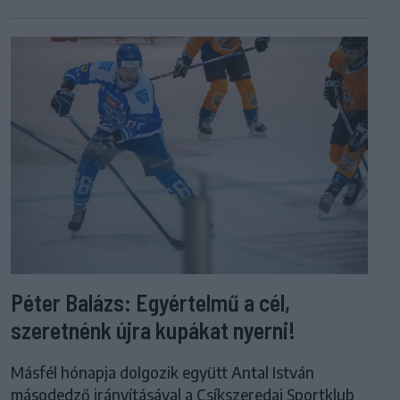
Péter Balázs: Egyértelmű a cél,
szeretnénk újra kupákat nyerni!
Másfél hónapja dolgozik együtt Antal István
másodedző irányításával a Csíkszeredai Sportklub