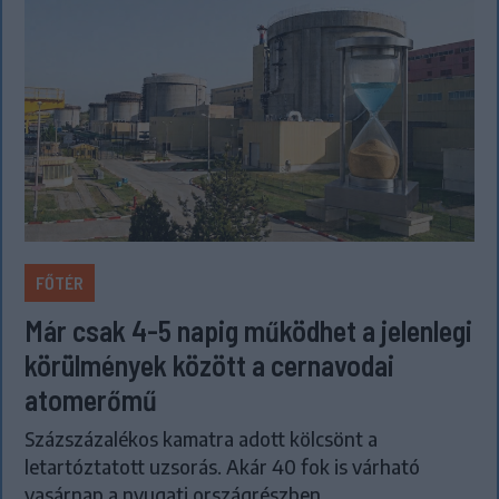
FŐTÉR
Már csak 4-5 napig működhet a jelenlegi
körülmények között a cernavodai
atomerőmű
Százszázalékos kamatra adott kölcsönt a
letartóztatott uzsorás. Akár 40 fok is várható
vasárnap a nyugati országrészben.