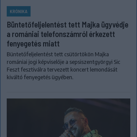
KRÓNIKA
Büntetőfeljelentést tett Majka ügyvédje
a romániai telefonszámról érkezett
fenyegetés miatt
Büntetőfeljelentést tett csütörtökön Majka
romániai jogi képviselője a sepsiszentgyörgyi Sic
Feszt fesztiválra tervezett koncert lemondását
kiváltó fenyegetés ügyében.