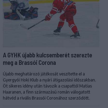
A GYHK újabb kulcsemberét szerezte
meg a Brassói Corona
Újabb meghatározó játékosát veszítette el a
Gyergyói Hoki Klub a nyári átigazolási időszakban.
Öt sikeres idény után távozik a csapattól Matias
Haaranen, a finn származású román válogatott
hátvéd a rivális Brassói Coronához szerződött.