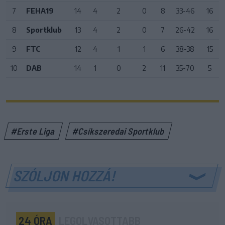
7
FEHA19
14
4
2
0
8
33-46
16
8
Sportklub
13
4
2
0
7
26-42
16
9
FTC
12
4
1
1
6
38-38
15
10
DAB
14
1
0
2
11
35-70
5
#Erste Liga
#Csíkszeredai Sportklub
SZÓLJON HOZZÁ!
24 ÓRA
LEGOLVASOTTABB