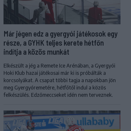
Már jégen edz a gyergyói játékosok egy
része, a GYHK teljes kerete hétfőn
indítja a közös munkát
Elkészült a jég a Remete Ice Arénában, a Gyergyói
Hoki Klub hazai játékosai már ki is próbálták a
korcsolyákat. A csapat többi tagja a napokban jön
meg Gyergyóremetére, hétfőtől indul a közös
felkészülés. Edzőmeccseket idén nem terveznek.