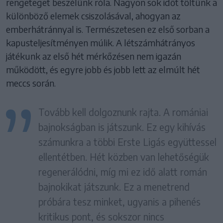
rengeteget beszélünk róla. Nagyon sok időt töltünk a
különböző elemek csiszolásával, ahogyan az
emberhátránnyal is. Természetesen ez első sorban a
kapusteljesítményen múlik. A létszámhátrányos
játékunk az első hét mérkőzésen nem igazán
működött, és egyre jobb és jobb lett az elmúlt hét
meccs során.
Tovább kell dolgoznunk rajta. A romániai
bajnokságban is játszunk. Ez egy kihívás
számunkra a többi Erste Ligás együttessel
ellentétben. Hét közben van lehetőségük
regenerálódni, míg mi ez idő alatt román
bajnokikat játszunk. Ez a menetrend
próbára tesz minket, ugyanis a pihenés
kritikus pont, és sokszor nincs