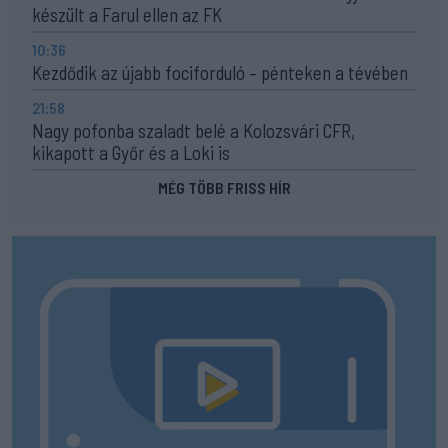
készült a Farul ellen az FK
10:36
Kezdődik az újabb fociforduló – pénteken a tévében
21:58
Nagy pofonba szaladt belé a Kolozsvári CFR,
kikapott a Győr és a Loki is
MÉG TÖBB FRISS HÍR