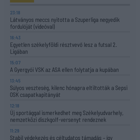
23:18
Látványos meccs nyitotta a Szuperliga negyedik
fordulóját (videóval)
16:43
Egyetlen székelyföldi résztvevő lesz a futsal 2.
Ligában
15:07
A Gyergyói VSK az ASA ellen folytatja a kupában
13:45
Súlyos veszteség, kilenc hónapra eltiltották a Sepsi
OSK csapatkapitányát
12:18
Új sportággal ismerkedhet meg Székelyudvarhely,
nemzetközi diszkgolf-versenyt rendeznek
11:29
Stabil védekezés és céltudatos támadás – így