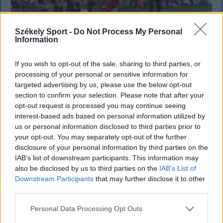
Székely Sport -
Do Not Process My Personal
Information
If you wish to opt-out of the sale, sharing to third parties, or
processing of your personal or sensitive information for
targeted advertising by us, please use the below opt-out
section to confirm your selection. Please note that after your
Szembementek a trenddel: a Sepsi OSK
opt-out request is processed you may continue seeing
és az FK Csíkszereda kilóg a sorból a
interest-based ads based on personal information utilized by
us or personal information disclosed to third parties prior to
Szuperligában
your opt-out. You may separately opt-out of the further
disclosure of your personal information by third parties on the
A labdarúgó Szuperliga 2026–2027-es idényében a
IAB’s list of downstream participants. This information may
16 élvonalbeli klub közül 13 szerencsejáték-ipari
also be disclosed by us to third parties on the
IAB’s List of
vállalatot jelenít meg mezének legértékesebb
Downstream Participants
that may further disclose it to other
reklámfelületén. A kivételek közé tartozik a Sepsi
third parties.
OSK és az FK Csíkszereda is.
Personal Data Processing Opt Outs