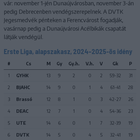
vár: november 1-jén Dunaújvárosban, november 3-án
pedig Debrecenben vendégszerepelnek. A DVTK
Jegesmedvék pénteken a Ferencvárost fogadják,
vasárnap pedig a Dunaújvárosi Acélbikák csapatát
látják vendégül.
Erste Liga, alapszakasz, 2024–2025-ös idény
#
Cs
M
Gy
Gy.h.
V.h.
V
Gk
P
1
GYHK
13
9
2
0
2
59-32
31
2
BJAHC
14
9
0
1
4
61-41
28
3
Brassó
12
8
1
0
3
42-27
26
4
DEAC
12
7
1
0
4
54-36
23
5
UTE
14
6
0
1
7
32-39
19
6
DVTK
14
5
0
4
5
32-41
19