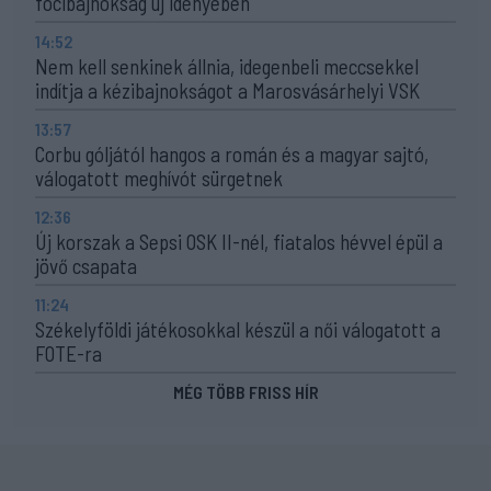
focibajnokság új idényében
14:52
Nem kell senkinek állnia, idegenbeli meccsekkel
indítja a kézibajnokságot a Marosvásárhelyi VSK
13:57
Corbu góljától hangos a román és a magyar sajtó,
válogatott meghívót sürgetnek
12:36
Új korszak a Sepsi OSK II-nél, fiatalos hévvel épül a
jövő csapata
11:24
Székelyföldi játékosokkal készül a női válogatott a
FOTE-ra
MÉG TÖBB FRISS HÍR