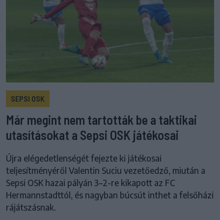
SEPSI OSK
Már megint nem tartották be a taktikai
utasításokat a Sepsi OSK játékosai
Újra elégedetlenségét fejezte ki játékosai
teljesítményéről Valentin Suciu vezetőedző, miután a
Sepsi OSK hazai pályán 3–2-re kikapott az FC
Hermannstadttól, és nagyban búcsút inthet a felsőházi
rájátszásnak.