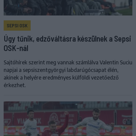
SEPSI OSK
Úgy tűnik, edzőváltásra készülnek a Sepsi
OSK-nál
Sajtóhírek szerint meg vannak számlálva Valentin Suciu
napjai a sepsiszentgyörgyi labdarúgócsapat élén,
akinek a helyére eredményes külföldi vezetőedző
érkezhet.