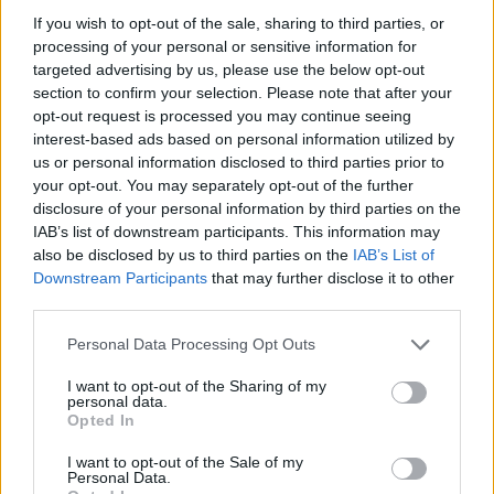
SEPSI OSK
If you wish to opt-out of the sale, sharing to third parties, or
processing of your personal or sensitive information for
Hivatalos: Valentin Suciu távozik a Sepsi
targeted advertising by us, please use the below opt-out
OSK felnőtt csapatától
section to confirm your selection. Please note that after your
opt-out request is processed you may continue seeing
interest-based ads based on personal information utilized by
A Sepsiszentgyörgyi Sepsi OSK hivatalos közösségi
us or personal information disclosed to third parties prior to
oldalán jelentette be, hogy távozik posztjáról Valentin
your opt-out. You may separately opt-out of the further
Suciu vezetőedző.
disclosure of your personal information by third parties on the
IAB’s list of downstream participants. This information may
also be disclosed by us to third parties on the
IAB’s List of
Downstream Participants
that may further disclose it to other
third parties.
Personal Data Processing Opt Outs
I want to opt-out of the Sharing of my
personal data.
Opted In
I want to opt-out of the Sale of my
Personal Data.