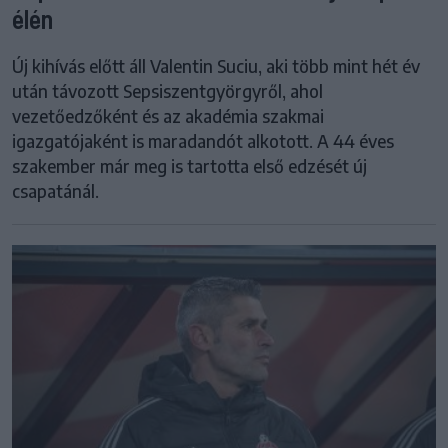
élén
Új kihívás előtt áll Valentin Suciu, aki több mint hét év
után távozott Sepsiszentgyörgyről, ahol
vezetőedzőként és az akadémia szakmai
igazgatójaként is maradandót alkotott. A 44 éves
szakember már meg is tartotta első edzését új
csapatánál.