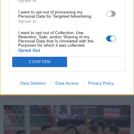
Opted In
I want to opt-out of processing my
Personal Data for Targeted Advertising.
Opted In
SEPSI OSK
I want to opt-out of Collection, Use,
Retention, Sale, and/or Sharing of my
A pálya állapotával volt leginkább baja a
Personal Data that Is Unrelated with the
Purposes for which it was collected.
Sepsi edzőjének
Opted Out
CONFIRM
Vereséggel zárta a labdarúgó Szuperliga alapszakaszát
a Sepsi OSK, szombaton este 1–0-ra kapott ki a
Petrolul vendégeként. A mérkőzést követően Valentin
Data Deletion
Data Access
Privacy Policy
Suciu vezetőedző kifogásolta a pálya állapotát.