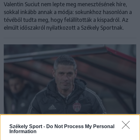
Valentin Suciut nem lepte meg menesztésének híre,
sokkal inkább annak a módja: sokunkhoz hasonlóan a
tévéből tudta meg, hogy felállították a kispadról. Az
elmúlt időszakról nyilatkozott a Székely Sportnak.
Székely Sport -
Do Not Process My Personal
Information