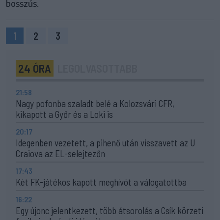
bosszús.
1
2
3
24 ÓRA
LEGOLVASOTTABB
21:58
Nagy pofonba szaladt belé a Kolozsvári CFR,
kikapott a Győr és a Loki is
20:17
Idegenben vezetett, a pihenő után visszavett az U
Craiova az EL-selejtezőn
17:43
Két FK-játékos kapott meghívót a válogatottba
16:22
Egy újonc jelentkezett, több átsorolás a Csík körzeti