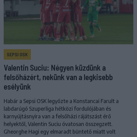
SEPSI OSK
Valentin Suciu: Négyen küzdünk a
felsőházért, nekünk van a legkisebb
esélyünk
Habár a Sepsi OSK legyőzte a Konstancai Farult a
labdarúgó Szuperliga hétközi fordulójában és
karnyújtásnyira van a felsőházi rájátszást érő
helyektől, Valentin Suciu óvatosan összegzett.
Gheorghe Hagi egy elmaradt büntető miatt volt