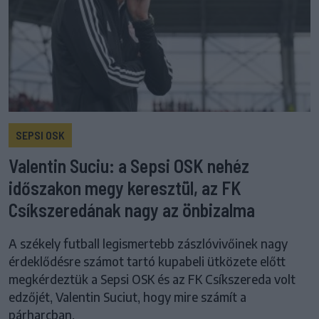
SEPSI OSK
Valentin Suciu: a Sepsi OSK nehéz
időszakon megy keresztül, az FK
Csíkszeredának nagy az önbizalma
A székely futball legismertebb zászlóvivőinek nagy
érdeklődésre számot tartó kupabeli ütközete előtt
megkérdeztük a Sepsi OSK és az FK Csíkszereda volt
edzőjét, Valentin Suciut, hogy mire számít a
párharcban.