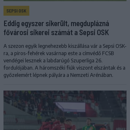
SEPSI OSK
Eddig egyszer sikerült, megduplázná
fővárosi sikerei számát a Sepsi OSK
A szezon egyik legnehezebb kiszállása vár a Sepsi OSK-
ra, a piros-fehérek vasárnap este a címvédő FCSB
vendégei lesznek a labdarúgó Szuperliga 26.
fordulójában. A háromszéki fiúk viszont elszántak és a
győzelemért lépnek pályára a Nemzeti Arénában.