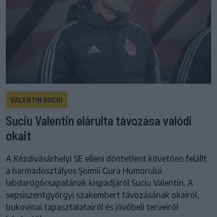
VALENTIN SUCIU
Suciu Valentin elárulta távozása valódi
okait
A Kézdivásárhelyi SE elleni döntetlent követően felállt
a harmadosztályos Șoimii Gura Humorului
labdarúgócsapatának kispadjáról Suciu Valentin. A
sepsiszentgyörgyi szakembert távozásának okairól,
bukovinai tapasztalatairól és jövőbeli terveiről