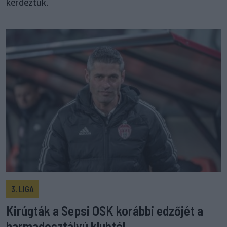
kérdeztük.
3. LIGA
Kirúgták a Sepsi OSK korábbi edzőjét a
harmadosztályú klubtól