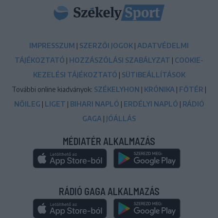
IMPRESSZUM
|
SZERZŐI JOGOK
|
ADATVÉDELMI
TÁJÉKOZTATÓ
|
HOZZÁSZÓLÁSI SZABÁLYZAT
|
COOKIE-
KEZELÉSI TÁJÉKOZTATÓ
|
SÜTIBEÁLLÍTÁSOK
További online kiadványok:
SZÉKELYHON
|
KRÓNIKA
|
FŐTÉR
|
NŐILEG
|
LIGET
|
BIHARI NAPLÓ
|
ERDÉLYI NAPLÓ
|
RÁDIÓ
GAGA
|
JÓÁLLÁS
MÉDIATÉR ALKALMAZÁS
RÁDIÓ GAGA ALKALMAZÁS