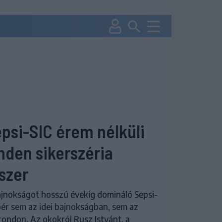
epsi-SIC érem nélküli
nden sikerszéria
szer
ajnokságot hosszú évekig domináló Sepsi-
ér sem az idei bajnokságban, sem az
rondon. Az okokról Rusz Istvánt, a