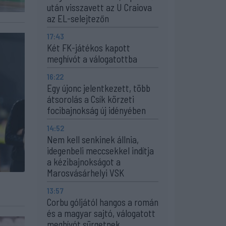
után visszavett az U Craiova
az EL-selejtezőn
17:43
Két FK-játékos kapott
meghívót a válogatottba
16:22
Egy újonc jelentkezett, több
átsorolás a Csík körzeti
focibajnokság új idényében
14:52
Nem kell senkinek állnia,
idegenbeli meccsekkel indítja
a kézibajnokságot a
Marosvásárhelyi VSK
13:57
Corbu góljától hangos a román
és a magyar sajtó, válogatott
meghívót sürgetnek