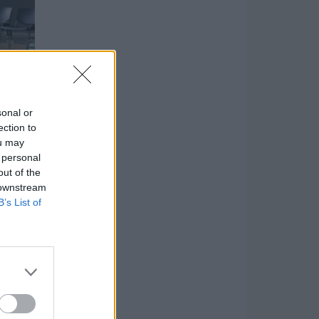
sonal or
ection to
ou may
 personal
out of the
 downstream
B’s List of