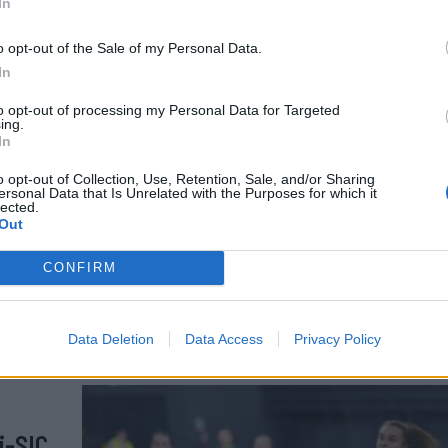
In
o opt-out of the Sale of my Personal Data.
In
ős
to opt-out of processing my Personal Data for Targeted
ing.
In
o opt-out of Collection, Use, Retention, Sale, and/or Sharing
ersonal Data that Is Unrelated with the Purposes for which it
lected.
Out
vező
karesti
CONFIRM
eg a
Data Deletion
Data Access
Privacy Policy
i-SIC