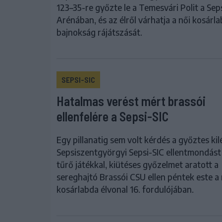
123–35-re győzte le a Temesvári Polit a Sep
Arénában, és az élről várhatja a női kosárl
bajnokság rájátszását.
SEPSI-SIC
Hatalmas verést mért brassói
ellenfelére a Sepsi-SIC
Egy pillanatig sem volt kérdés a győztes kilé
Sepsiszentgyörgyi Sepsi-SIC ellentmondás
tűrő játékkal, kiütéses győzelmet aratott a
sereghajtó Brassói CSU ellen péntek este a 
kosárlabda élvonal 16. fordulójában.