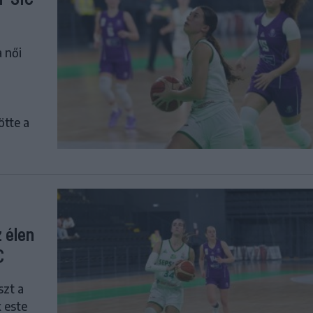
a női
ötte a
 élen
C
szt a
 este