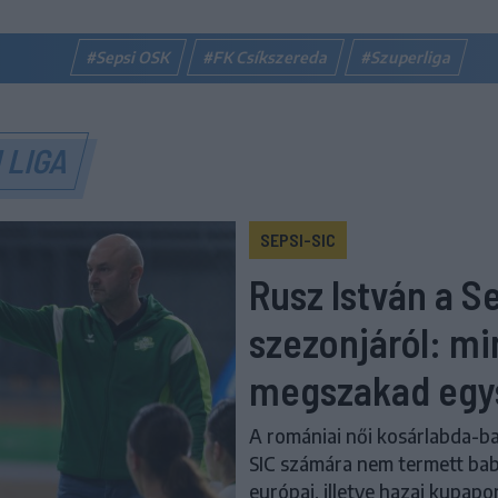
#Sepsi OSK
#FK Csíkszereda
#Szuperliga
 LIGA
SEPSI-SIC
Rusz István a S
szezonjáról: mi
megszakad egy
A romániai női kosárlabda-b
SIC számára nem termett bab
európai, illetve hazai kupapo