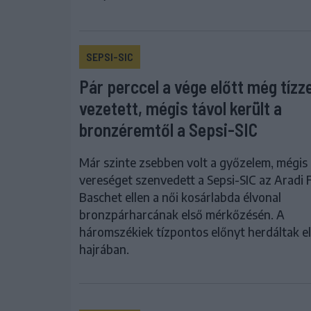
SEPSI-SIC
Pár perccel a vége előtt még tízze
vezetett, mégis távol került a
bronzéremtől a Sepsi-SIC
Már szinte zsebben volt a győzelem, mégis
vereséget szenvedett a Sepsi-SIC az Aradi
Baschet ellen a női kosárlabda élvonal
bronzpárharcának első mérkőzésén. A
háromszékiek tízpontos előnyt herdáltak el
hajrában.