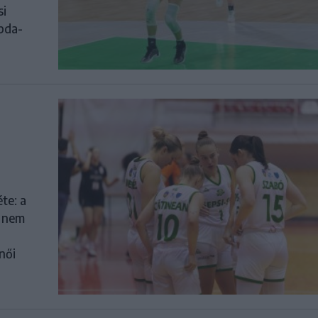
si
abda-
te: a
t nem
női