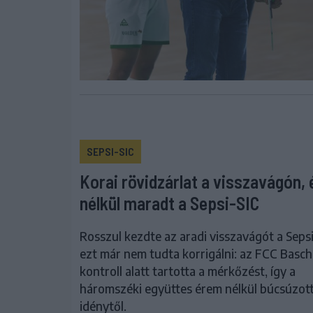
SEPSI-SIC
Korai rövidzárlat a visszavágón,
nélkül maradt a Sepsi-SIC
Rosszul kezdte az aradi visszavágót a Sepsi
ezt már nem tudta korrigálni: az FCC Basch
kontroll alatt tartotta a mérkőzést, így a
háromszéki együttes érem nélkül búcsúzott
idénytől.