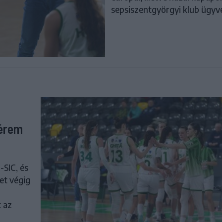
sepsiszentgyörgyi klub ügyv
 érem
-SIC, és
et végig
 az