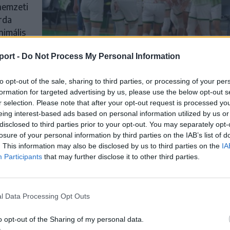
 nemzeti
rda
nimális
port -
Do Not Process My Personal Information
to opt-out of the sale, sharing to third parties, or processing of your per
formation for targeted advertising by us, please use the below opt-out s
r selection. Please note that after your opt-out request is processed y
eing interest-based ads based on personal information utilized by us or
ályán
disclosed to third parties prior to your opt-out. You may separately opt-
losure of your personal information by third parties on the IAB’s list of
t
. This information may also be disclosed by us to third parties on the
IA
Participants
that may further disclose it to other third parties.
, amely
árlabda-
l Data Processing Opt Outs
ányai
arcban.
o opt-out of the Sharing of my personal data.