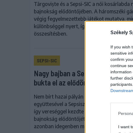
Târgoviște és a Sepsi-SIC a női kosárlabda
bajnokság elődöntőjében. A háromszéki gá
végig fegyelmezettebb játékot mutatva, mi
különbséggel nyert, így kiegyenlített az
Székely S
összesítésben.
If you wish 
sensitive in
confirm you
SEPSI-SIC
continue se
Nagy bajban a Sepsi-SIC, hazai p
information 
further disc
bukta el az elődöntő első meccsé
participants
Downstream 
Nem bírt hazai pályán a CSM Târgoviște
együttesével a Sepsiszentgyörgyi Sepsi-SIC
így vereséggel kezdte a női élvonalbeli kos
Persona
bajnokság elődöntőjét. Zoran Mikes tanítv
azonban idegenben még javíthatnak a párh
I want t