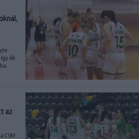
oknál,
ște
 így ők
ába.
tt az
l a CSM