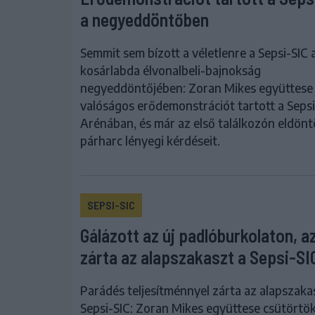
a negyeddöntőben
Semmit sem bízott a véletlenre a Sepsi-SIC 
kosárlabda élvonalbeli-bajnokság
negyeddöntőjében: Zoran Mikes együttese
valóságos erődemonstrációt tartott a Sepsi
Arénában, és már az első találkozón eldönt
párharc lényegi kérdéseit.
SEPSI-SIC
Gálázott az új padlóburkolaton, az
zárta az alapszakaszt a Sepsi-SI
Parádés teljesítménnyel zárta az alapszaka
Sepsi-SIC: Zoran Mikes együttese csütörtök