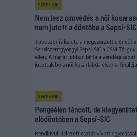
SEPSI-SIC
Nem lesz címvédés a női kosaras
nem jutott a döntőbe a Sepsi-SIC
Többször is leadta a megszerzett előnyét a
Sepsiszentgyörgyi Sepsi-SIC a CSM Târgovi
ellen. A hajrát jobban bírta a vendégcsapat,
jutottak be a női kosárlabda élvonal fináléj
SEPSI-SIC
Pengeélen táncolt, de kiegyenlíte
elődöntőben a Sepsi-SIC
Rendkívül kiélezett csatát vívott egymássa