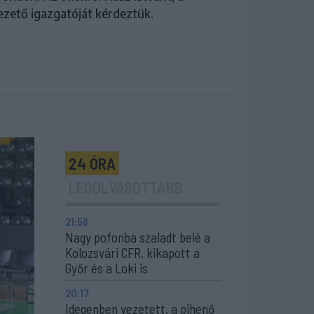
ezető igazgatóját kérdeztük.
24 ÓRA
LEGOLVASOTTABB
21:58
Nagy pofonba szaladt belé a
Kolozsvári CFR, kikapott a
Győr és a Loki is
20:17
Idegenben vezetett, a pihenő