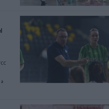
l
 FCC
 a