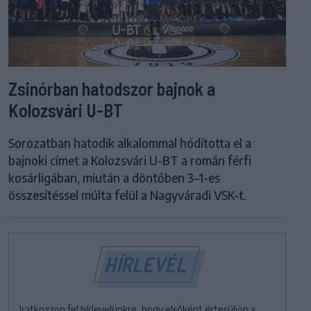
Zsinórban hatodszor bajnok a
Kolozsvári U-BT
Sorozatban hatodik alkalommal hódította el a
bajnoki címet a Kolozsvári U-BT a román férfi
kosárligában, miután a döntőben 3–1-es
összesítéssel múlta felül a Nagyváradi VSK-t.
HÍRLEVÉL
Iratkozzon fel hírlevelünkre, hogy elsőként értesüljön a