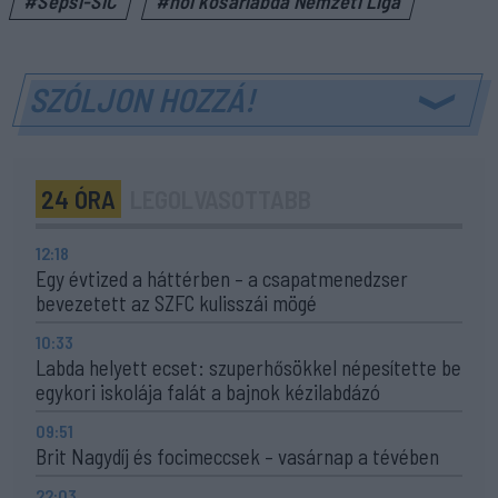
#Sepsi-SIC
#női kosárlabda Nemzeti Liga
SZÓLJON HOZZÁ!
24 ÓRA
LEGOLVASOTTABB
12:18
Egy évtized a háttérben – a csapatmenedzser
bevezetett az SZFC kulisszái mögé
10:33
Labda helyett ecset: szuperhősökkel népesítette be
egykori iskolája falát a bajnok kézilabdázó
09:51
Brit Nagydíj és focimeccsek – vasárnap a tévében
22:03