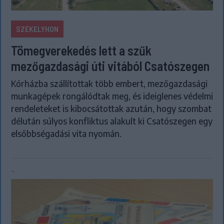
SZÉKELYHON
Tömegverekedés lett a szűk
mezőgazdasági úti vitából Csatószegen
Kórházba szállítottak több embert, mezőgazdasági
munkagépek rongálódtak meg, és ideiglenes védelmi
rendeleteket is kibocsátottak azután, hogy szombat
délután súlyos konfliktus alakult ki Csatószegen egy
elsőbbségadási vita nyomán.
`