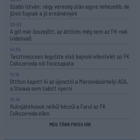
Szabó István: négy vereség után egyre nehezebb, de
jönni fognak a jó eredmények
20:52
A gól már összejött, az áttörés még nem az FK-nak
(videóval)
14:55
Tesztmeccsen legyőzte első bajnoki ellenfelét az FK
Csíkszereda női focicsapata
13:16
Otthon kapott ki az újonctól a Marosvásárhelyi ASA,
a Steaua sem tudott nyerni
10:41
Kulcsjátékosok nélkül készül a Farul az FK
Csíkszereda ellen
MÉG TÖBB FRISS HÍR