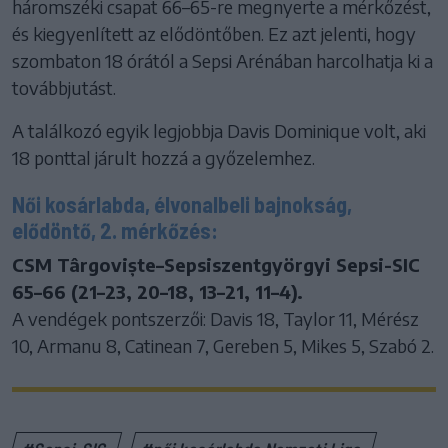
háromszéki csapat 66–65-re megnyerte a mérkőzést,
és kiegyenlített az elődöntőben. Ez azt jelenti, hogy
szombaton 18 órától a Sepsi Arénában harcolhatja ki a
továbbjutást.
A találkozó egyik legjobbja Davis Dominique volt, aki
18 ponttal járult hozzá a győzelemhez.
Női kosárlabda, élvonalbeli bajnokság,
elődöntő, 2. mérkőzés:
CSM Târgoviște–Sepsiszentgyörgyi Sepsi-SIC
65–66 (21–23, 20–18, 13–21, 11–4).
A vendégek pontszerzői: Davis 18, Taylor 11, Mérész
10, Armanu 8, Catinean 7, Gereben 5, Mikes 5, Szabó 2.