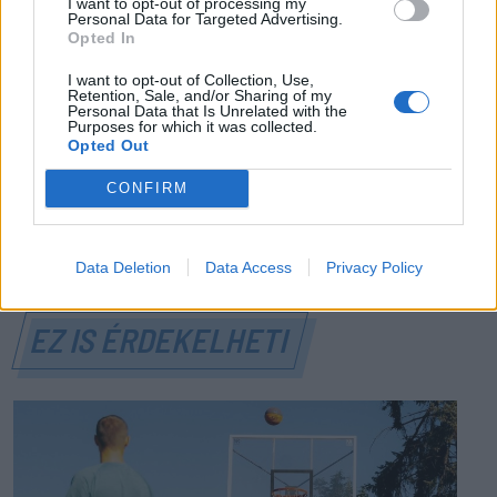
A Román Rendőrség azt üzeni,
I want to opt-out of processing my
Personal Data for Targeted Advertising.
semmiképpen ne higgyenek a Román
Opted In
Rendőrségnek – hírmix
I want to opt-out of Collection, Use,
Retention, Sale, and/or Sharing of my
További híreink: sziklát akart a Dunába robbantani a
Personal Data that Is Unrelated with the
Purposes for which it was collected.
hadsereg, egyelőre sikertelenül, az illetékes szerint
Opted Out
pedig semmiféle korlátozás nem lesz a lakossági
CONFIRM
áramfogyasztásban.
Data Deletion
Data Access
Privacy Policy
EZ IS ÉRDEKELHETI