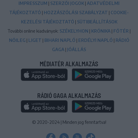
IMPRESSZUM
|
SZERZŐI JOGOK
|
ADATVÉDELMI
TÁJÉKOZTATÓ
|
HOZZÁSZÓLÁSI SZABÁLYZAT
|
COOKIE-
KEZELÉSI TÁJÉKOZTATÓ
|
SÜTIBEÁLLÍTÁSOK
További online kiadványok:
SZÉKELYHON
|
KRÓNIKA
|
FŐTÉR
|
NŐILEG
|
LIGET
|
BIHARI NAPLÓ
|
ERDÉLYI NAPLÓ
|
RÁDIÓ
GAGA
|
JÓÁLLÁS
MÉDIATÉR ALKALMAZÁS
RÁDIÓ GAGA ALKALMAZÁS
© 2020-2024
|
Minden jog fenntartva!