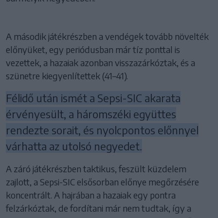
A második játékrészben a vendégek tovább növelték
előnyüket, egy periódusban már tíz ponttal is
vezettek, a hazaiak azonban visszazárkóztak, és a
szünetre kiegyenlítettek (41–41).
Félidő után ismét a Sepsi-SIC akarata
érvényesült, a háromszéki együttes
rendezte sorait, és nyolcpontos előnnyel
várhatta az utolsó negyedet.
A záró játékrészben taktikus, feszült küzdelem
zajlott, a Sepsi-SIC elsősorban előnye megőrzésére
koncentrált. A hajrában a hazaiak egy pontra
felzárkóztak, de fordítani már nem tudtak, így a