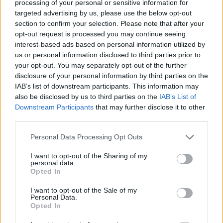
processing of your personal or sensitive information for
magyarországi előadó, ezért lemondta székelyföldi
targeted advertising by us, please use the below opt-out
koncertjét. A botrány túlmutat Majkán, és a magyar
section to confirm your selection. Please note that after your
közélet nagyon aggasztó állapotairól árulkodik.
opt-out request is processed you may continue seeing
interest-based ads based on personal information utilized by
us or personal information disclosed to third parties prior to
your opt-out. You may separately opt-out of the further
disclosure of your personal information by third parties on the
IAB’s list of downstream participants. This information may
also be disclosed by us to third parties on the
IAB’s List of
Downstream Participants
that may further disclose it to other
third parties.
Personal Data Processing Opt Outs
I want to opt-out of the Sharing of my
personal data.
Opted In
I want to opt-out of the Sale of my
Personal Data.
FŐTÉR
Opted In