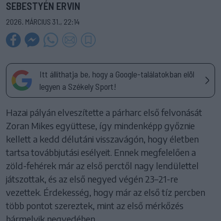
SEBESTYÉN ERVIN
2026. MÁRCIUS 31., 22:14
Itt állíthatja be, hogy a Google-találatokban elöl
legyen a Székely Sport!
Hazai pályán elveszítette a párharc első felvonását
Zoran Mikes együttese, így mindenképp győznie
kellett a kedd délutáni visszavágón, hogy életben
tartsa továbbjutási esélyeit. Ennek megfelelően a
zöld-fehérek már az első perctől nagy lendülettel
játszottak, és az első negyed végén 23–21-re
vezettek. Érdekesség, hogy már az első tíz percben
több pontot szereztek, mint az első mérkőzés
bármelyik negyedében.