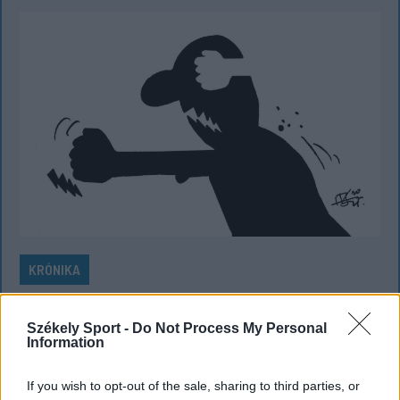
KRÓNIKA
A Majka-ügy csak a jéghegy csúcsa, be
Székely Sport -
Do Not Process My Personal
kellene fejezni a magyar–magyar
Information
acsarkodást
If you wish to opt-out of the sale, sharing to third parties, or
Életveszélyes fenyegetést kapott egy