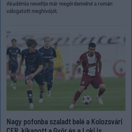
Akadémia neveltje már megérdemelné a román
válogatott meghívóját.
Nagy pofonba szaladt belé a Kolozsvári
CFR, kikapott a Győr és a Loki is