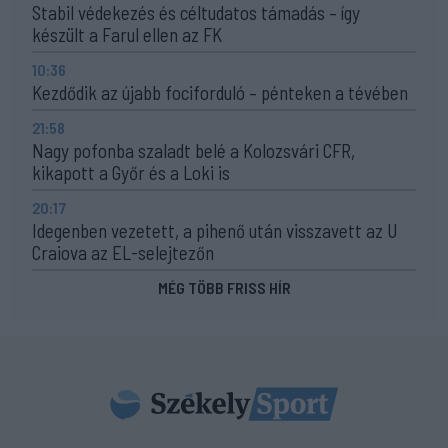
Stabil védekezés és céltudatos támadás – így
készült a Farul ellen az FK
10:36
Kezdődik az újabb fociforduló – pénteken a tévében
21:58
Nagy pofonba szaladt belé a Kolozsvári CFR,
kikapott a Győr és a Loki is
20:17
Idegenben vezetett, a pihenő után visszavett az U
Craiova az EL-selejtezőn
MÉG TÖBB FRISS HÍR