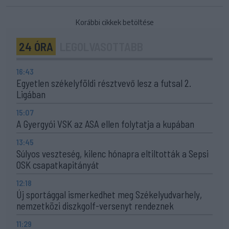
Korábbi cikkek betöltése
24 ÓRA
LEGOLVASOTTABB
16:43
Egyetlen székelyföldi résztvevő lesz a futsal 2.
Ligában
15:07
A Gyergyói VSK az ASA ellen folytatja a kupában
13:45
Súlyos veszteség, kilenc hónapra eltiltották a Sepsi
OSK csapatkapitányát
12:18
Új sportággal ismerkedhet meg Székelyudvarhely,
nemzetközi diszkgolf-versenyt rendeznek
11:29