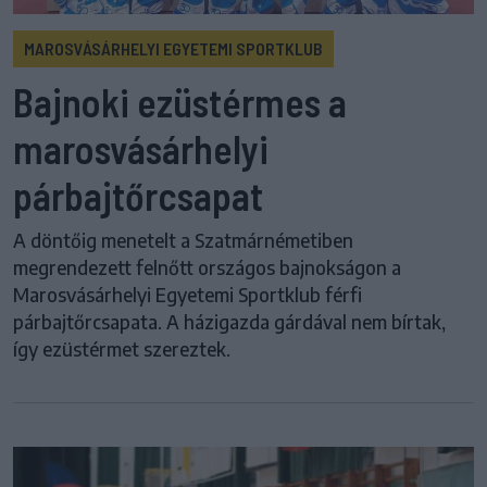
MAROSVÁSÁRHELYI EGYETEMI SPORTKLUB
Bajnoki ezüstérmes a
marosvásárhelyi
párbajtőrcsapat
A döntőig menetelt a Szatmárnémetiben
megrendezett felnőtt országos bajnokságon a
Marosvásárhelyi Egyetemi Sportklub férfi
párbajtőrcsapata. A házigazda gárdával nem bírtak,
így ezüstérmet szereztek.