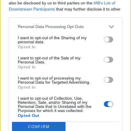
also be disclosed by us to third parties on the
IAB’s List of
Downstream Participants
that may further disclose it to other
third parties.
MAROSVÁSÁRHELYI CSU MEDICINA
Personal Data Processing Opt Outs
Meghívást kapott az élvonalba, elfogadta
I want to opt-out of the Sharing of my
personal data.
a vásárhelyi röplabdacsapat
Opted In
I want to opt-out of the Sale of my
Két év kihagyást követően ősztől újra az élvonalban
Personal Data.
Opted In
játszik a Marosvásárhelyi Egyetemi Sportklub (CSU
Medicina) női röplabdacsapata, amely a bajnokságtól
I want to opt-out of processing my
Personal Data for Targeted Advertising.
visszalépett SCMU Craiova helyét veszi át.
Opted In
I want to opt-out of Collection, Use,
Retention, Sale, and/or Sharing of my
Personal Data that Is Unrelated with the
Purposes for which it was collected.
Opted Out
CONFIRM