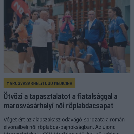
MAROSVÁSÁRHELYI CSU MEDICINA
Ötvözi a tapasztalatot a fiatalsággal a
marosvásárhelyi női röplabdacsapat
Véget ért az alapszakasz odavágó-sorozata a román
élvonalbeli női röplabda-bajnokságban. Az újonc