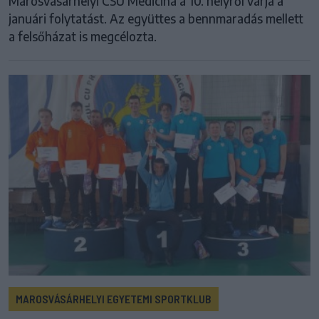
Marosvásárhelyi CSU Medicina a 10. helyről várja a
januári folytatást. Az együttes a bennmaradás mellett
a felsőházat is megcélozta.
MAROSVÁSÁRHELYI EGYETEMI SPORTKLUB