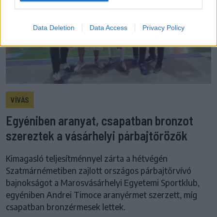
Data Deletion
Data Access
Privacy Policy
VÍVÁS
Egyéniben aranyat, csapatban bronzot
szereztek a vásárhelyi párbajtőrözők
Kimagasló teljesítménnyel zárta a hétvégén
Szatmárnémetiben zajlott országos párbajtőrvívó
bajnokságot a Marosvásárhelyi Egyetemi Sportklub,
egyéniben Andrei Timoce aranyérmet szerzett, míg
csapatban bronzérmesek lettek.