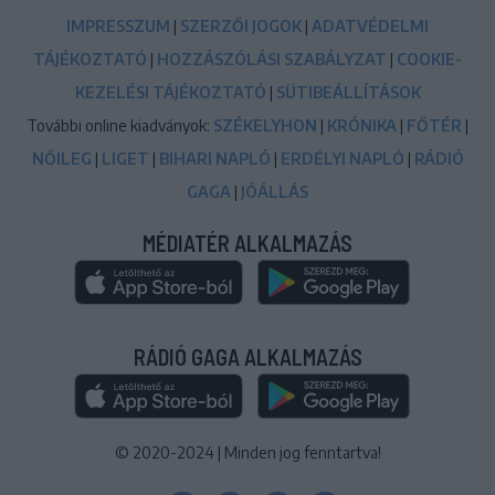
IMPRESSZUM
|
SZERZŐI JOGOK
|
ADATVÉDELMI
TÁJÉKOZTATÓ
|
HOZZÁSZÓLÁSI SZABÁLYZAT
|
COOKIE-
KEZELÉSI TÁJÉKOZTATÓ
|
SÜTIBEÁLLÍTÁSOK
További online kiadványok:
SZÉKELYHON
|
KRÓNIKA
|
FŐTÉR
|
NŐILEG
|
LIGET
|
BIHARI NAPLÓ
|
ERDÉLYI NAPLÓ
|
RÁDIÓ
GAGA
|
JÓÁLLÁS
MÉDIATÉR ALKALMAZÁS
RÁDIÓ GAGA ALKALMAZÁS
© 2020-2024
|
Minden jog fenntartva!