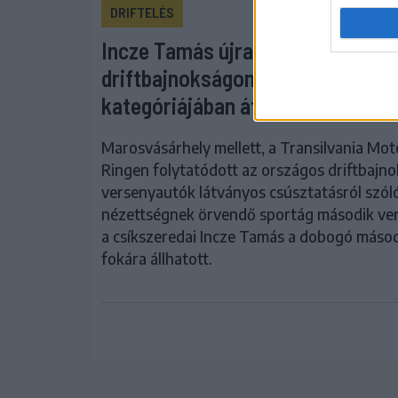
DRIFTELÉS
Incze Tamás újra dobogós lett a
driftbajnokságon, a csíki pilóta
kategóriájában átvette a vezetés
Marosvásárhely mellett, a Transilvania Mot
Ringen folytatódott az országos driftbajno
versenyautók látványos csúsztatásról szól
nézettségnek örvendő sportág második ve
a csíkszeredai Incze Tamás a dobogó máso
fokára állhatott.