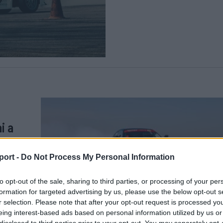
i a
s
port -
Do Not Process My Personal Information
Motor
to opt-out of the sale, sharing to third parties, or processing of your per
formation for targeted advertising by us, please use the below opt-out s
okság,
r selection. Please note that after your opt-out request is processed y
redai
eing interest-based ads based on personal information utilized by us or
ez a
disclosed to third parties prior to your opt-out. You may separately opt-