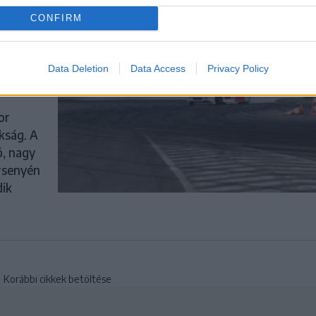
CONFIRM
Data Deletion
Data Access
Privacy Policy
t
or
kság. A
ó, nagy
rsenyén
dik
Korábbi cikkek betöltése