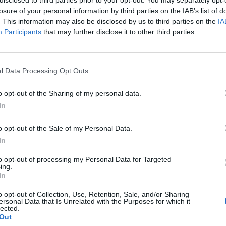
losure of your personal information by third parties on the IAB’s list of
. This information may also be disclosed by us to third parties on the
IA
Participants
that may further disclose it to other third parties.
l Data Processing Opt Outs
át a
o opt-out of the Sharing of my personal data.
In
ék meg a
o opt-out of the Sale of my Personal Data.
,
In
elyen
to opt-out of processing my Personal Data for Targeted
orduló
ing.
In
o opt-out of Collection, Use, Retention, Sale, and/or Sharing
ersonal Data that Is Unrelated with the Purposes for which it
lected.
Out