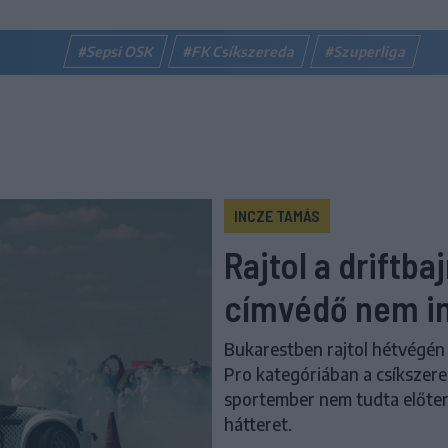
#Sepsi OSK
#FK Csíkszereda
#Szuperliga
INCZE TAMÁS
Rajtol a driftba
címvédő nem i
Bukarestben rajtol hétvégén 
Pro kategóriában a csíkszere
sportember nem tudta előter
hátteret.