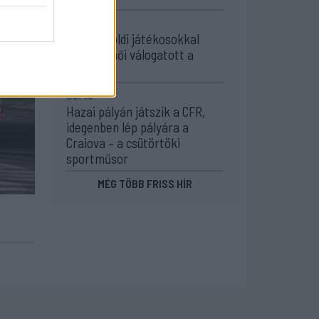
11:24
Székelyföldi játékosokkal
készül a női válogatott a
FOTE-ra
09:49
Hazai pályán játszik a CFR,
idegenben lép pályára a
Craiova – a csütörtöki
sportműsor
MÉG TÖBB FRISS HÍR