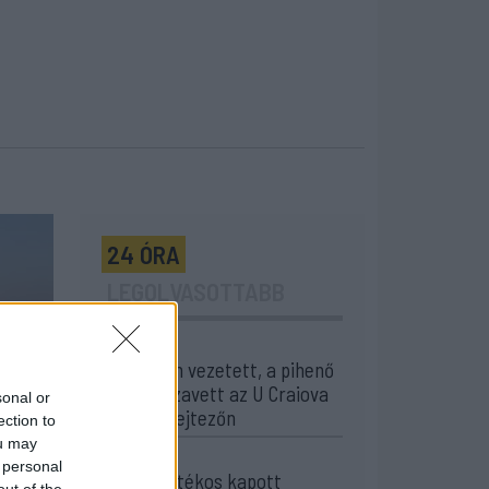
24 ÓRA
LEGOLVASOTTABB
20:17
Idegenben vezetett, a pihenő
után visszavett az U Craiova
sonal or
az EL-selejtezőn
ection to
ou may
17:43
 personal
Két FK-játékos kapott
out of the