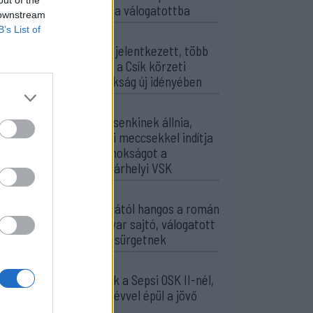
meghívót a válogatottba
 downstream
B’s List of
16:22
Egy újonc jelentkezett, több
átsorolás a Csík körzeti
focibajnokság új idényében
14:52
Nem kell senkinek állnia,
idegenbeli meccsekkel indítja
a kézibajnokságot a
Marosvásárhelyi VSK
13:57
Corbu góljától hangos a román
és a magyar sajtó, válogatott
meghívót sürgetnek
12:36
Új korszak a Sepsi OSK II-nél,
fiatalos hévvel épül a jövő
csapata