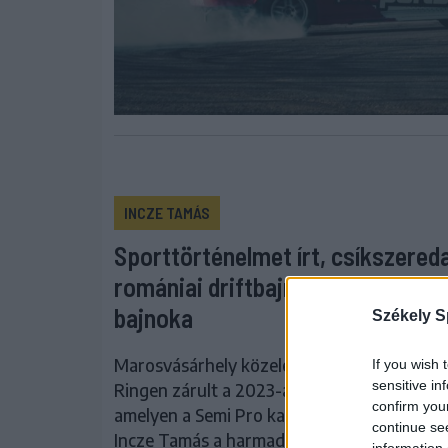
INCZE TAMÁS
Sporttörténelmet írt, csíkszereda
romániai driftbajnokság országo
bajnoka
Székely S
Marosvásárhely közelében, a Transilvania 
If you wish 
sensitive in
Ringen zárult a 2023-as romániai driftbajn
confirm you
amelyen a Semi Pro kategóriában a csíksze
continue se
Incze Tamás a harmadik helyen végzett, és 
information 