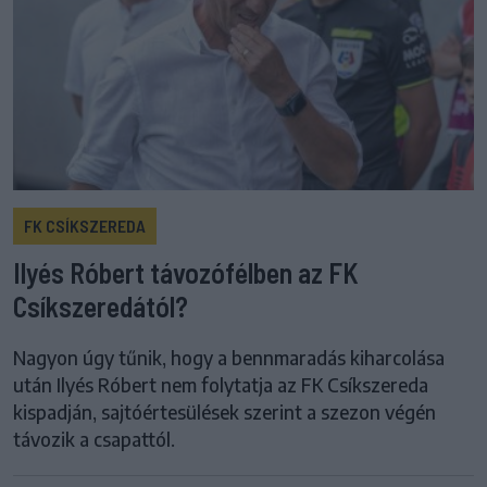
FK CSÍKSZEREDA
Ilyés Róbert távozófélben az FK
Csíkszeredától?
Nagyon úgy tűnik, hogy a bennmaradás kiharcolása
után Ilyés Róbert nem folytatja az FK Csíkszereda
kispadján, sajtóértesülések szerint a szezon végén
távozik a csapattól.