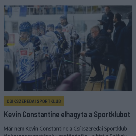
CSÍKSZEREDAI SPORTKLUB
Kevin Constantine elhagyta a Sportklubot
Már nem Kevin Constantine a Csíkszeredai Sportklub
jégkorongcsapatának vezetőedzője – a hírt a Székely