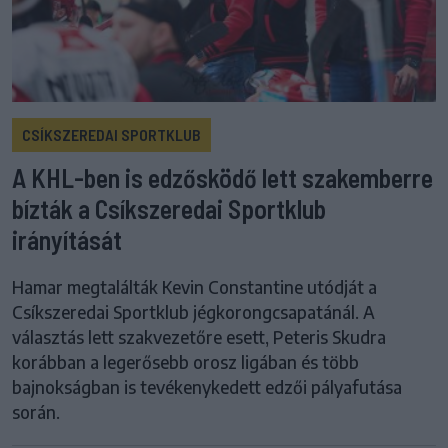
CSÍKSZEREDAI SPORTKLUB
A KHL-ben is edzősködő lett szakemberre
bízták a Csíkszeredai Sportklub
irányítását
Hamar megtalálták Kevin Constantine utódját a
Csíkszeredai Sportklub jégkorongcsapatánál. A
választás lett szakvezetőre esett, Peteris Skudra
korábban a legerősebb orosz ligában és több
bajnokságban is tevékenykedett edzői pályafutása
során.