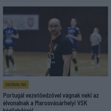
EDZŐVÁLTÁS
Portugál vezetőedzővel vágnak neki az
élvonalnak a Marosvásárhelyi VSK
kézilabdázói