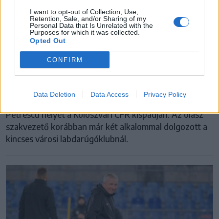
I want to opt-out of Collection, Use,
Retention, Sale, and/or Sharing of my
Personal Data that Is Unrelated with the
Purposes for which it was collected.
Opted Out
KOLOZSVÁRI CFR
CONFIRM
Visszatért a Kolozsvári CFR-hez a korábbi
vezetőedző
Data Deletion
Data Access
Privacy Policy
Hivatalossá vált, hogy Andrea Mandorlini veszi át Dan
Petrescu helyét a Koloszvári CFR kispadján. Az olasz
szakvezető korábban már két alkalommal dolgozott a
kincses városi labdarúgóklubnál.