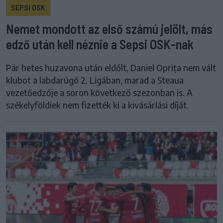
SEPSI OSK
Nemet mondott az első számú jelölt, más
edző után kell néznie a Sepsi OSK-nak
Pár hetes huzavona után eldőlt, Daniel Oprița nem vált
klubot a labdarúgó 2. Ligában, marad a Steaua
vezetőedzője a soron következő szezonban is. A
székelyföldiek nem fizették ki a kivásárlási díját.