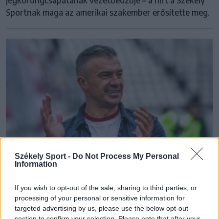
Sportnak maga az amerikai szakember erősítette meg.
Székely Sport -
Do Not Process My Personal
Information
If you wish to opt-out of the sale, sharing to third parties, or
KOLOZSVÁRI CFR
processing of your personal or sensitive information for
targeted advertising by us, please use the below opt-out
Daniel Pancu a Kolozsvári CFR új
section to confirm your selection. Please note that after your