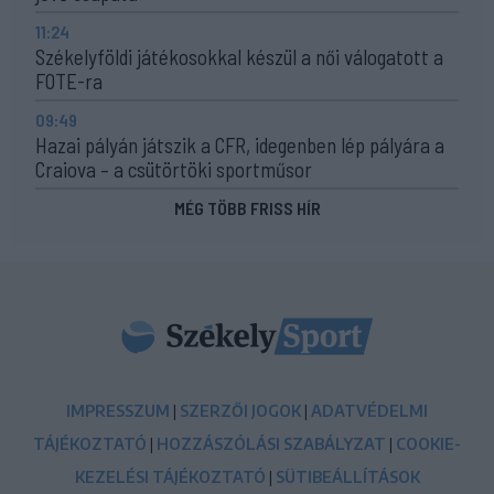
11:24
Székelyföldi játékosokkal készül a női válogatott a
FOTE-ra
09:49
Hazai pályán játszik a CFR, idegenben lép pályára a
Craiova – a csütörtöki sportműsor
MÉG TÖBB FRISS HÍR
IMPRESSZUM
|
SZERZŐI JOGOK
|
ADATVÉDELMI
TÁJÉKOZTATÓ
|
HOZZÁSZÓLÁSI SZABÁLYZAT
|
COOKIE-
KEZELÉSI TÁJÉKOZTATÓ
|
SÜTIBEÁLLÍTÁSOK