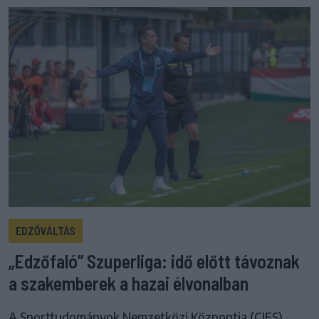
EDZŐVÁLTÁS
„Edzőfaló” Szuperliga: idő előtt távoznak
a szakemberek a hazai élvonalban
A Sporttudományok Nemzetközi Központja (CIES)