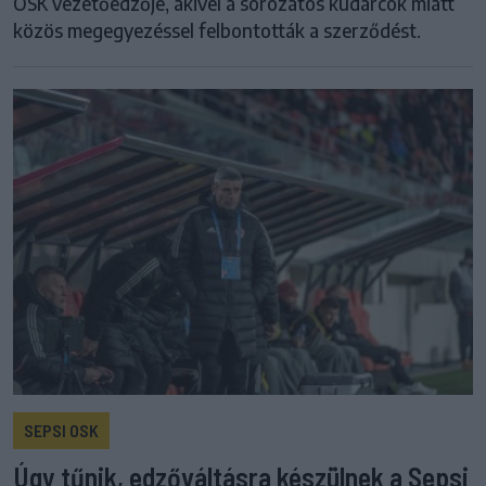
OSK vezetőedzője, akivel a sorozatos kudarcok miatt
közös megegyezéssel felbontották a szerződést.
SEPSI OSK
Úgy tűnik, edzőváltásra készülnek a Sepsi