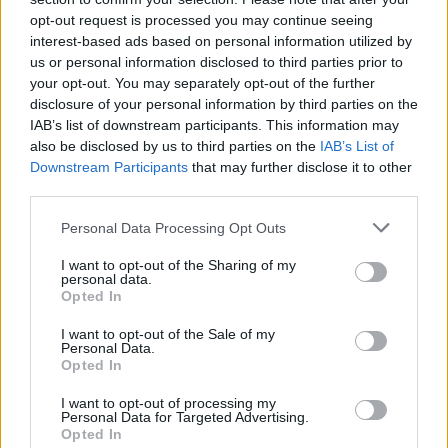
vezetőedzője
opt-out request is processed you may continue seeing
interest-based ads based on personal information utilized by
us or personal information disclosed to third parties prior to
A Kolozsvári CFR hivatalosan is bejelentette, hogy a
your opt-out. You may separately opt-out of the further
csapat új vezetőedzője a 48 éves Daniel Pancu lett. A
disclosure of your personal information by third parties on the
korábbi U21-es szövetségi kapitány szombattól veszi
IAB’s list of downstream participants. This information may
át az irányítást, a Dinamo elleni bajnokin még a Rus–
also be disclosed by us to third parties on the
IAB’s List of
Hoban páros ül a kispadon.
Downstream Participants
that may further disclose it to other
third parties.
Personal Data Processing Opt Outs
I want to opt-out of the Sharing of my
personal data.
Opted In
I want to opt-out of the Sale of my
Personal Data.
Opted In
I want to opt-out of processing my
Personal Data for Targeted Advertising.
Opted In