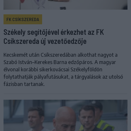
FK CSÍKSZEREDA
Székely segítőjével érkezhet az FK
Csíkszereda új vezetőedzője
Kecskemét után Csíkszeredában alkothat nagyot a
Szabó István–Kerekes Barna edzőpáros. A magyar
élvonal korábbi sikerkovácsai Székelyföldön
folytathatják pályafutásukat, a tárgyalások az utolsó
fázisban tartanak.