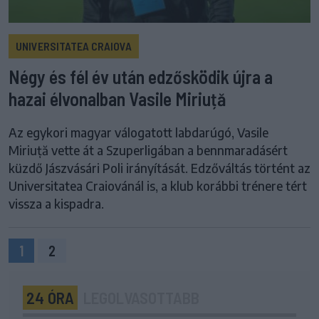
UNIVERSITATEA CRAIOVA
Négy és fél év után edzősködik újra a
hazai élvonalban Vasile Miriuță
Az egykori magyar válogatott labdarúgó, Vasile
Miriuță vette át a Szuperligában a bennmaradásért
küzdő Jászvásári Poli irányítását. Edzőváltás történt az
Universitatea Craiovánál is, a klub korábbi trénere tért
vissza a kispadra.
1
2
24 ÓRA
LEGOLVASOTTABB