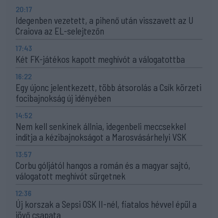
20:17
Idegenben vezetett, a pihenő után visszavett az U
Craiova az EL-selejtezőn
17:43
Két FK-játékos kapott meghívót a válogatottba
16:22
Egy újonc jelentkezett, több átsorolás a Csík körzeti
focibajnokság új idényében
14:52
Nem kell senkinek állnia, idegenbeli meccsekkel
indítja a kézibajnokságot a Marosvásárhelyi VSK
13:57
Corbu góljától hangos a román és a magyar sajtó,
válogatott meghívót sürgetnek
12:36
Új korszak a Sepsi OSK II-nél, fiatalos hévvel épül a
jövő csapata