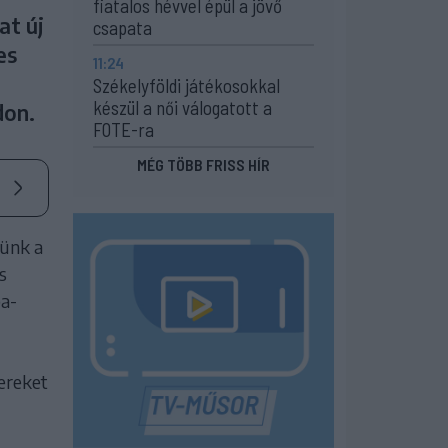
fiatalos hévvel épül a jövő
at új
csapata
es
11:24
Székelyföldi játékosokkal
készül a női válogatott a
don.
FOTE-ra
MÉG TÖBB FRISS HÍR
lünk a
s
pa-
ereket