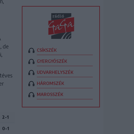
n,
A
, de
CSÍKSZÉK
i,
GYERGYÓSZÉK
UDVARHELYSZÉK
étéves
er
HÁROMSZÉK
MAROSSZÉK
2-1
0-1