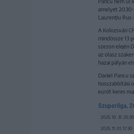
Pancu nem ül l
amelyet 20.30-
Laurențiu Rus –
A Kolozsvári C
mindössze 13 pon
szezon elején D
az olasz szakem
hazai pályán e
Daniel Pancu s
hosszabbítási o
eurót keres maj
Szuperliga, 
2025. 10. 31. 20:30
2025. 11. 01. 17:30