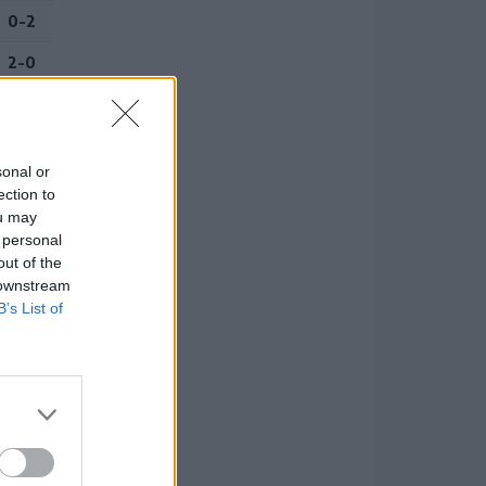
0-2
2-0
1-3
2-2
sonal or
3-0
ection to
ou may
0-0
 personal
out of the
 downstream
B’s List of
P
31
31
28