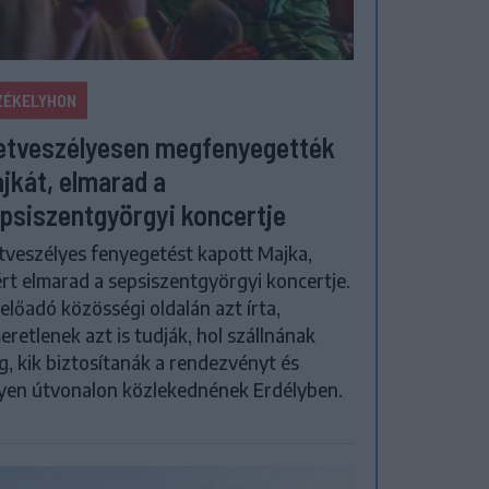
ZÉKELYHON
etveszélyesen megfenyegették
jkát, elmarad a
psiszentgyörgyi koncertje
tveszélyes fenyegetést kapott Majka,
rt elmarad a sepsiszentgyörgyi koncertje.
előadó közösségi oldalán azt írta,
eretlenek azt is tudják, hol szállnának
, kik biztosítanák a rendezvényt és
yen útvonalon közlekednének Erdélyben.