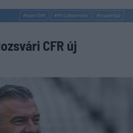
#Sepsi OSK
#FK Csíkszereda
#Szuperliga
ozsvári CFR új