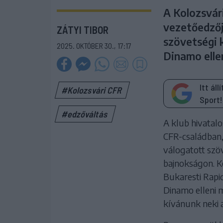
A Kolozsvári
vezetőedzőj
ZÁTYI TIBOR
szövetségi k
2025. OKTÓBER 30., 17:17
Dinamo elle
Itt ál
#Kolozsvári CFR
Sport!
#edzőváltás
A klub hivatal
CFR-családban,
válogatott szöv
bajnokságon. K
Bukaresti Rapid
Dinamo elleni 
kívánunk neki a 