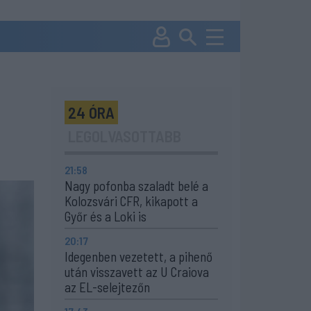
24 ÓRA
LEGOLVASOTTABB
21:58
Nagy pofonba szaladt belé a
Kolozsvári CFR, kikapott a
Győr és a Loki is
20:17
Idegenben vezetett, a pihenő
után visszavett az U Craiova
az EL-selejtezőn