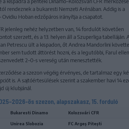
e a kispadra a pénteki Dinamo–Kolozsvári CFR mérkőzése
tól rendeznek a bukaresti Nemzeti Arénában. Addig is a
 Ovidiu Hoban edzőpáros irányítja a csapatot.
FR jelenleg nehéz helyzetben van, 14 fordulót követően
tot szerzett, és a 13. helyen áll a Szuperliga tabelláján. 
an Petrescu ült a kispadon, őt Andrea Mandorlini követte
ber sem tudott áttörést hozni, és a legutóbbi, Farul ellen
lszenvedett 2–0-s vereség után menesztették.
zerződése a szezon végéig érvényes, de tartalmaz egy k
pciót is. A sajtóértesülések szerint a szakember havi 14 ez
d új klubjánál.
2025–2026-ös szezon, alapszakasz, 15. forduló
Bukaresti Dinamo
Kolozsvári CFR
Unirea Slobozia
FC Argeș Pitești