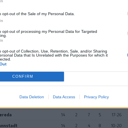
In
i Dinamo
14
6
6
2
20-14
o opt-out of the Sale of my Personal Data.
Pitești
14
7
3
4
19-15
In
elul
14
5
4
5
20-13
to opt-out of processing my Personal Data for Targeted
ing.
i Farul
14
5
4
5
16-17
In
obozia
14
5
3
6
17-19
o opt-out of Collection, Use, Retention, Sale, and/or Sharing
ersonal Data that Is Unrelated with the Purposes for which it
lected.
i U
14
4
5
5
16-16
Out
14
4
4
6
19-20
CONFIRM
A
14
3
7
4
16-24
loiești
14
3
4
7
10-15
Data Deletion
Data Access
Privacy Policy
i CFR
14
2
7
5
19-26
zereda
14
2
7
5
17-26
annstadt
14
2
4
8
10-20