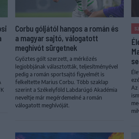
psi
Corbu góljától hangos a román és
S
a
a magyar sajtó, válogatott
Él
meghívót sürgetnek
Ma
Győztes gólt szerzett, a mérkőzés
se
legjobbjának választották, teljesítményével
Éle
pedig a román sportsajtó figyelmét is
ezé
A
felkeltette Marius Corbu. Több szaklap
Az 
FK
szerint a Székelyföld Labdarúgó Akadémia
ism
neveltje már megérdemelné a román
meg
válogatott meghívóját.
mil