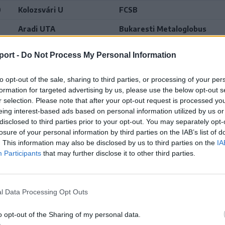
0
Kolozsvári U
FCSB
Aradi UTA
Bukaresti Metaloglobus
FC Hermannstadt
Galaci Oțelul
port -
Do Not Process My Personal Information
0
Universitatea Craiova
Bukaresti Rapid
to opt-out of the sale, sharing to third parties, or processing of your per
Konstancai Farul
FK Csíkszereda
formation for targeted advertising by us, please use the below opt-out s
r selection. Please note that after your opt-out request is processed y
Petrolul Ploiești
FC Botoșani
eing interest-based ads based on personal information utilized by us or
disclosed to third parties prior to your opt-out. You may separately opt-
losure of your personal information by third parties on the IAB’s list of
2025–2026-ös szezon, alapszakasz
. This information may also be disclosed by us to third parties on the
IA
Participants
that may further disclose it to other third parties.
Cs
M
Gy
D
V
Gk
ani
14
9
4
1
28-11
l Data Processing Opt Outs
i Rapid
14
9
4
1
25-10
o opt-out of the Sharing of my personal data.
atea Craiova
14
8
4
2
24-14