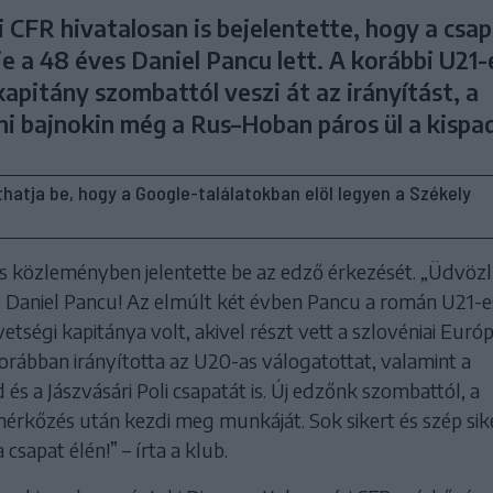
 CFR hivatalosan is bejelentette, hogy a csap
e a 48 éves Daniel Pancu lett. A korábbi U21-
apitány szombattól veszi át az irányítást, a
ni bajnokin még a Rus–Hoban páros ül a kispa
líthatja be, hogy a Google-találatokban elöl legyen a Székely
os közleményben jelentette be az edző érkezését. „Üdvöz
 Daniel Pancu! Az elmúlt két évben Pancu a román U21-e
etségi kapitánya volt, akivel részt vett a szlovéniai Euró
orábban irányította az U20-as válogatottat, valamint a
 és a Jászvásári Poli csapatát is. Új edzőnk szombattól, a
mérkőzés után kezdi meg munkáját. Sok sikert és szép sik
csapat élén!” – írta a klub.