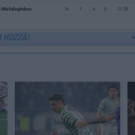
i Metaloglobus
14
1
4
9
12-28
 HOZZÁ!