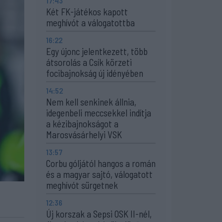
17:43
Két FK-játékos kapott
meghívót a válogatottba
16:22
Egy újonc jelentkezett, több
átsorolás a Csík körzeti
focibajnokság új idényében
14:52
Nem kell senkinek állnia,
idegenbeli meccsekkel indítja
a kézibajnokságot a
Marosvásárhelyi VSK
13:57
Corbu góljától hangos a román
és a magyar sajtó, válogatott
meghívót sürgetnek
12:36
Új korszak a Sepsi OSK II-nél,