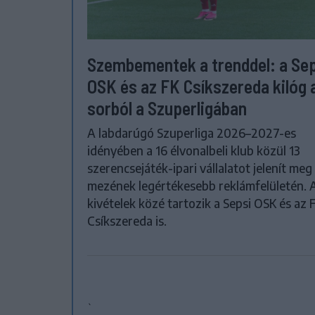
Szembementek a trenddel: a Se
OSK és az FK Csíkszereda kilóg 
sorból a Szuperligában
A labdarúgó Szuperliga 2026–2027-es
idényében a 16 élvonalbeli klub közül 13
szerencsejáték-ipari vállalatot jelenít meg
mezének legértékesebb reklámfelületén. 
kivételek közé tartozik a Sepsi OSK és az 
Csíkszereda is.
`