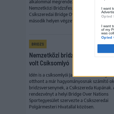
alkalommal megrendezett Tusnádfürdői
Nemzetközi Bridzsfesztiválon, amelyen a
I want 
Advertis
Csíkszeredai Bridge Over Nations csapata 
Opted 
második helyen végzett.
I want t
of my P
was col
Opted 
BRIDZS
Nemzetközi bridzsverseny helysz
volt Csíksomlyó
Idén is a csíksomlyói Jakab Antal Vendéghá
otthont a már hagyományosnak számító ok
bridzsversenynek, a Csíkszereda Kupának. 
rendezvényt a helyi Bridge Over Nations
Sportegyesület szervezte a Csíkszeredai
Polgármesteri Hivatallal közösen.