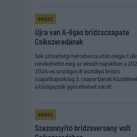
BRIDZS
Újra van A-ligás bridzscsapata
Csíkszeredának
Sok szövetségi hercehurca után mégis Csí
rendezhette meg az elmúlt napokban a 20
2024-es országos B osztályú bridzs
csapatbajnokság 3. csoportjának küzdelmei
a házigazdák győzelmével zárult.
BRIDZS
Szezonnyitó bridzsverseny volt