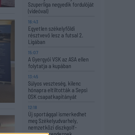
Szuperliga negyedik fordulóját
(videóval)
16:43
Egyetlen székelyföldi
résztvevő lesz a futsal 2.
Ligában
15:07
A Gyergyói VSK az ASA ellen
folytatja a kupában
13:45
Súlyos veszteség, kilenc
hónapra eltiltották a Sepsi
OSK csapatkapitányát
12:18
Új sportággal ismerkedhet
meg Székelyudvarhely,
nemzetközi diszkgolf-
versenyt rendeznek