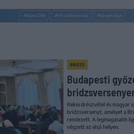
#Sepsi OSK
#FK Csíkszereda
#Szuperliga
BRIDZS
Budapesti győz
bridzsversenye
Rekordrészvétel és magyar sik
bridzsversenyt, amelyet a B
rendezett. A legmagasabb li
végzett az első helyen.