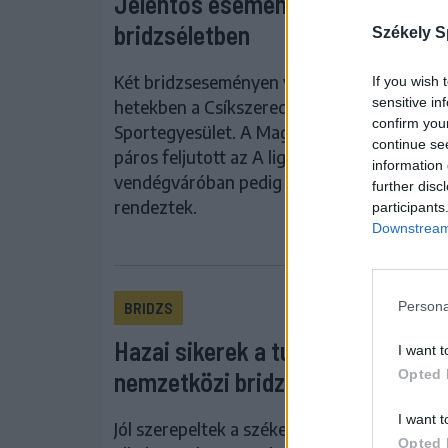
Jelentős események a csíkszere
bridzséletben
Székely S
Két bridzseseményen volt képviselve az elm
If you wish 
sensitive in
hetekben a Csíkszeredai Bridge Over Natio
confirm you
Sportegyesület. A Magyari Zoltán–Vidámi I
continue se
páros feljutott az A ligába, a Hargita
information 
vendégváróban pedig nemzetközi vetélked
further disc
rendeztek.
participants
Downstream 
Persona
BRIDZS
Hazai sikerek a tusnádfürdői
I want t
Opted 
nemzetközi bridzsfesztiválon
I want t
Jól szerepeltek a székelyföldi sportolók a 
Opted 