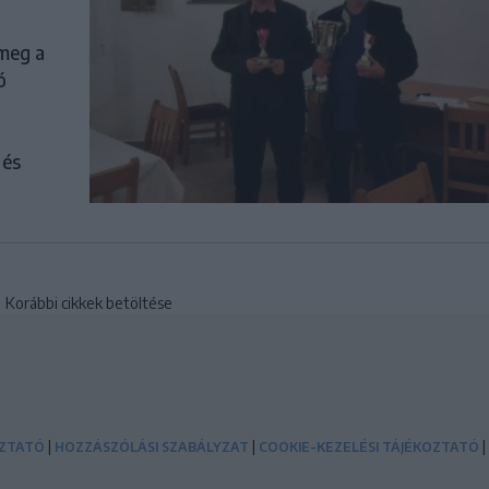
 meg a
ó
 és
Korábbi cikkek betöltése
|
|
|
OZTATÓ
HOZZÁSZÓLÁSI SZABÁLYZAT
COOKIE-KEZELÉSI TÁJÉKOZTATÓ