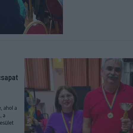
scsapat
 ahol a
, a
esület