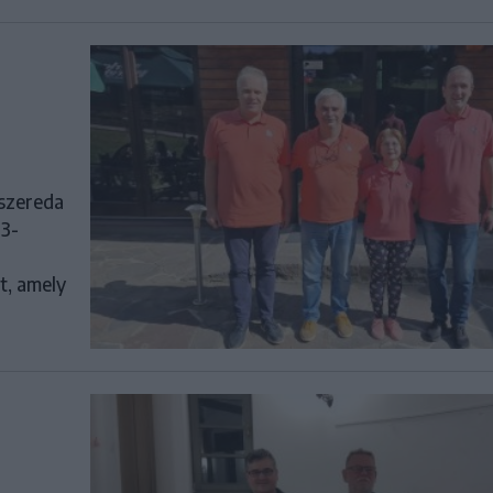
kszereda
23-
t, amely