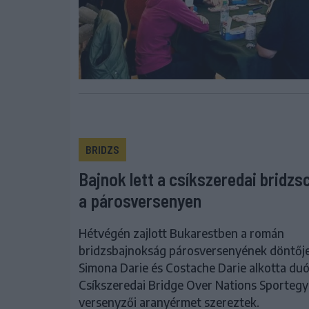
BRIDZS
Bajnok lett a csíkszeredai bridz
a párosversenyen
Hétvégén zajlott Bukarestben a román
bridzsbajnokság párosversenyének döntője,
Simona Darie és Costache Darie alkotta duó
Csíkszeredai Bridge Over Nations Sportegy
versenyzői aranyérmet szereztek.