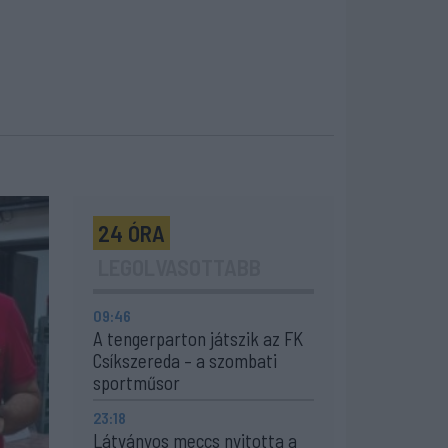
24 ÓRA
LEGOLVASOTTABB
09:46
A tengerparton játszik az FK
Csíkszereda – a szombati
sportműsor
23:18
Látványos meccs nyitotta a