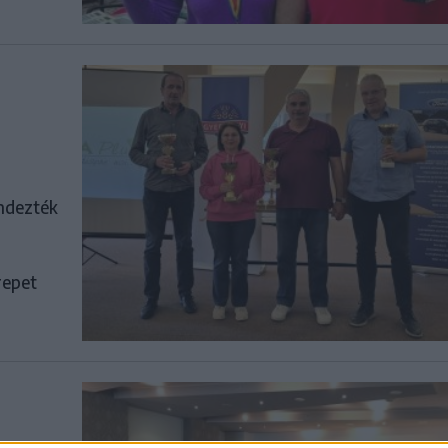
endezték
repet