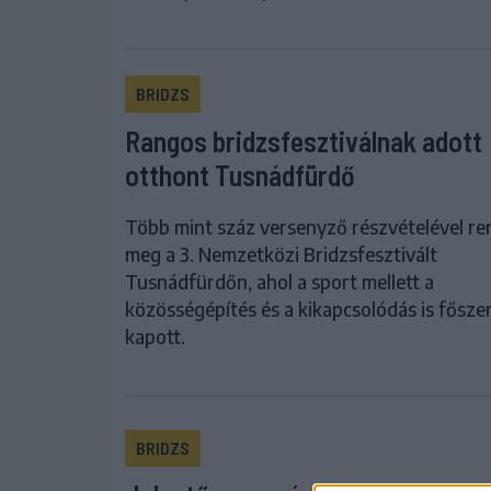
BRIDZS
Rangos bridzsfesztiválnak adott
otthont Tusnádfürdő
Több mint száz versenyző részvételével r
meg a 3. Nemzetközi Bridzsfesztivált
Tusnádfürdőn, ahol a sport mellett a
közösségépítés és a kikapcsolódás is fősze
kapott.
BRIDZS