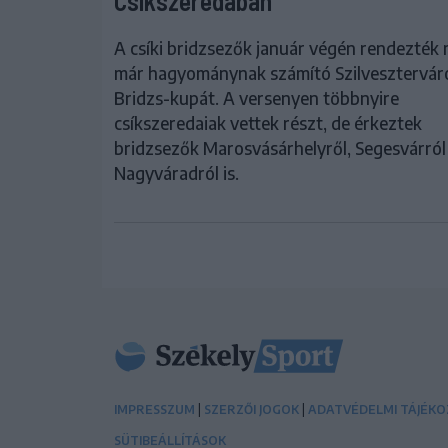
Csíkszeredában
A csíki bridzsezők január végén rendezték
már hagyománynak számító Szilvesztervár
Bridzs-kupát. A versenyen többnyire
csíkszeredaiak vettek részt, de érkeztek
bridzsezők Marosvásárhelyről, Segesvárról
Nagyváradról is.
|
|
IMPRESSZUM
SZERZŐI JOGOK
ADATVÉDELMI TÁJÉK
SÜTIBEÁLLÍTÁSOK