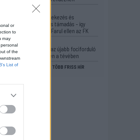
11:29
Stabil védekezés és
céltudatos támadás – így
sonal or
készült a Farul ellen az FK
ection to
ou may
10:36
 personal
Kezdődik az újabb fociforduló
out of the
– pénteken a tévében
 downstream
B’s List of
MÉG TÖBB FRISS HÍR