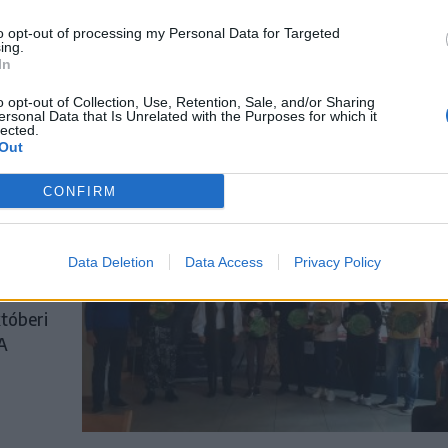
to opt-out of processing my Personal Data for Targeted
ing.
a
In
o opt-out of Collection, Use, Retention, Sale, and/or Sharing
ersonal Data that Is Unrelated with the Purposes for which it
lected.
Out
CONFIRM
íne
Data Deletion
Data Access
Privacy Policy
z adott
tóberi
A