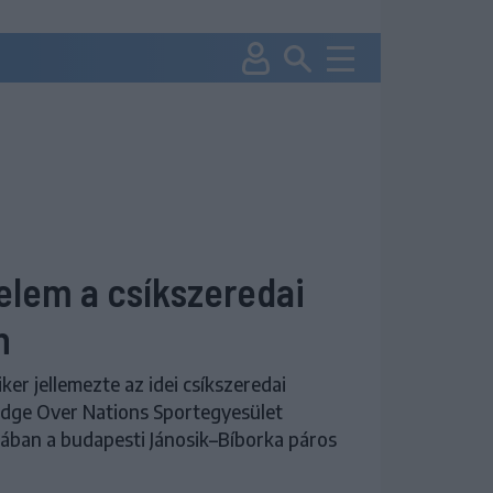
elem a csíkszeredai
n
er jellemezte az idei csíkszeredai
ridge Over Nations Sportegyesület
gában a budapesti Jánosik–Bíborka páros