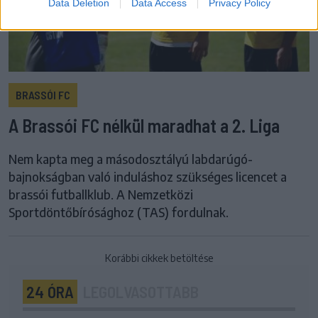
Data Deletion
Data Access
Privacy Policy
BRASSÓI FC
A Brassói FC nélkül maradhat a 2. Liga
Nem kapta meg a másodosztályú labdarúgó-
bajnokságban való induláshoz szükséges licencet a
brassói futballklub. A Nemzetközi
Sportdöntőbírósághoz (TAS) fordulnak.
Korábbi cikkek betöltése
24 ÓRA
LEGOLVASOTTABB