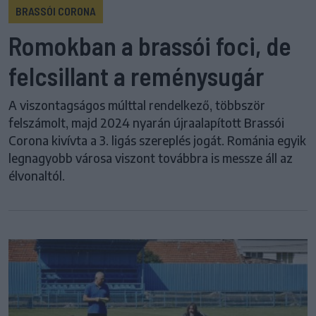
BRASSÓI CORONA
Romokban a brassói foci, de
felcsillant a reménysugár
A viszontagságos múlttal rendelkező, többször
felszámolt, majd 2024 nyarán újraalapított Brassói
Corona kivívta a 3. ligás szereplés jogát. Románia egyik
legnagyobb városa viszont továbbra is messze áll az
élvonaltól.