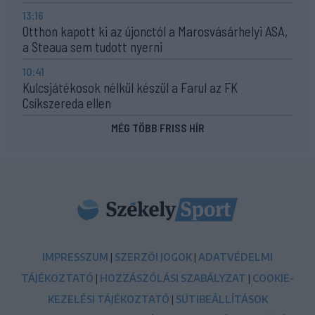
13:16
Otthon kapott ki az újonctól a Marosvásárhelyi ASA,
a Steaua sem tudott nyerni
10:41
Kulcsjátékosok nélkül készül a Farul az FK
Csíkszereda ellen
MÉG TÖBB FRISS HÍR
IMPRESSZUM
|
SZERZŐI JOGOK
|
ADATVÉDELMI
TÁJÉKOZTATÓ
|
HOZZÁSZÓLÁSI SZABÁLYZAT
|
COOKIE-
KEZELÉSI TÁJÉKOZTATÓ
|
SÜTIBEÁLLÍTÁSOK