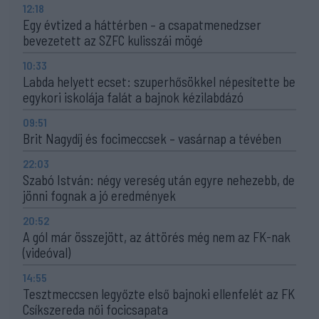
12:18
Egy évtized a háttérben – a csapatmenedzser
bevezetett az SZFC kulisszái mögé
10:33
Labda helyett ecset: szuperhősökkel népesítette be
egykori iskolája falát a bajnok kézilabdázó
09:51
Brit Nagydíj és focimeccsek – vasárnap a tévében
22:03
Szabó István: négy vereség után egyre nehezebb, de
jönni fognak a jó eredmények
20:52
A gól már összejött, az áttörés még nem az FK-nak
(videóval)
14:55
Tesztmeccsen legyőzte első bajnoki ellenfelét az FK
Csíkszereda női focicsapata