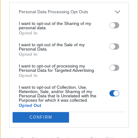
Personal Data Processing Opt Outs
BRASSÓI FC
I want to opt-out of the Sharing of my
Csonka fordulóval kezdődik a 2. Liga,
personal data.
Opted In
elhalasztják az újszentesiek meccsét
I want to opt-out of the Sale of my
Personal Data.
Szombaton augusztus 5-én kezdődik el a labdarúgó 2.
Opted In
Liga alapszakasza, amelyből egy mérkőzést már
elhalasztottak. Az Újszentes csapata ellenfélre vár.
I want to opt-out of processing my
Personal Data for Targeted Advertising.
Opted In
I want to opt-out of Collection, Use,
Retention, Sale, and/or Sharing of my
Personal Data that Is Unrelated with the
Purposes for which it was collected.
Opted Out
CONFIRM