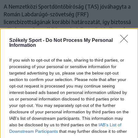
A Nemzetközi Sportdöntőbíróság (TAS) jóváhagyta a
Román Labdarúgó-szövetség (FRF)
licencbizottságának korábbi határozatát, így biztossá
vált, hogy a Brassói FC nem indulhat a 2. Ligában, és
helyét a Progresul Spartac veszi át.
Székely Sport -
Do Not Process My Personal
Information
If you wish to opt-out of the sale, sharing to third parties, or
processing of your personal or sensitive information for
targeted advertising by us, please use the below opt-out
section to confirm your selection. Please note that after your
opt-out request is processed you may continue seeing
interest-based ads based on personal information utilized by
us or personal information disclosed to third parties prior to
your opt-out. You may separately opt-out of the further
disclosure of your personal information by third parties on the
IAB’s list of downstream participants. This information may
also be disclosed by us to third parties on the
IAB’s List of
Downstream Participants
that may further disclose it to other
third parties.