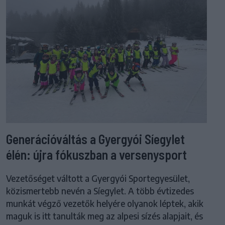
Generációváltás a Gyergyói Síegylet
élén: újra fókuszban a versenysport
Vezetőséget váltott a Gyergyói Sportegyesület,
közismertebb nevén a Síegylet. A több évtizedes
munkát végző vezetők helyére olyanok léptek, akik
maguk is itt tanulták meg az alpesi sízés alapjait, és