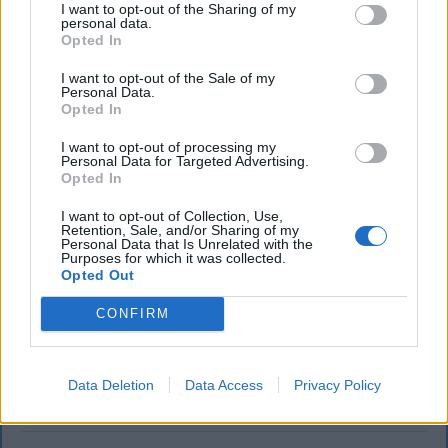
I want to opt-out of the Sharing of my
personal data.
Opted In
I want to opt-out of the Sale of my
Personal Data.
Opted In
I want to opt-out of processing my
Personal Data for Targeted Advertising.
Szembementek a trenddel: a Sepsi OSK
Opted In
és az FK Csíkszereda kilóg a sorból a
I want to opt-out of Collection, Use,
Retention, Sale, and/or Sharing of my
Szuperligában
Personal Data that Is Unrelated with the
Purposes for which it was collected.
Opted Out
A labdarúgó Szuperliga 2026–2027-es idényében a
16 élvonalbeli klub közül 13 szerencsejáték-ipari
CONFIRM
vállalatot jelenít meg mezének legértékesebb
reklámfelületén. A kivételek közé tartozik a Sepsi
OSK és az FK Csíkszereda is.
Data Deletion
Data Access
Privacy Policy