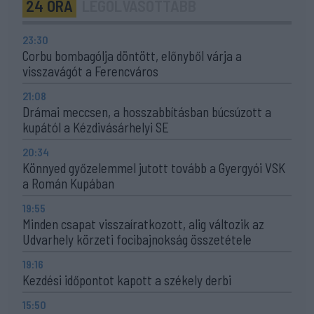
24 ÓRA
LEGOLVASOTTABB
23:30
Corbu bombagólja döntött, előnyből várja a
visszavágót a Ferencváros
21:08
Drámai meccsen, a hosszabbításban búcsúzott a
kupától a Kézdivásárhelyi SE
20:34
Könnyed győzelemmel jutott tovább a Gyergyói VSK
a Román Kupában
19:55
Minden csapat visszaíratkozott, alig változik az
Udvarhely körzeti focibajnokság összetétele
19:16
Kezdési időpontot kapott a székely derbi
15:50