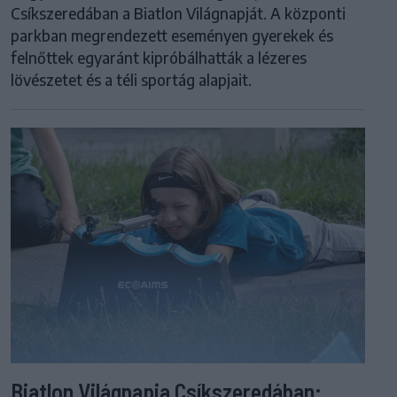
Csíkszeredában a Biatlon Világnapját. A központi
parkban megrendezett eseményen gyerekek és
felnőttek egyaránt kipróbálhatták a lézeres
lövészetet és a téli sportág alapjait.
Biatlon Világnapja Csíkszeredában: