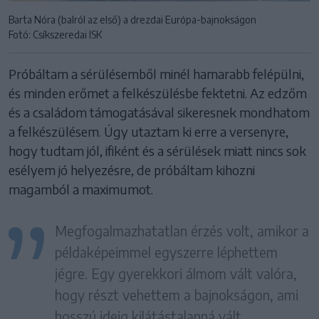
Barta Nóra (balról az első) a drezdai Európa-bajnokságon
Fotó: Csíkszeredai ISK
Próbáltam a sérülésemből minél hamarabb felépülni,
és minden erőmet a felkészülésbe fektetni. Az edzőm
és a családom támogatásával sikeresnek mondhatom
a felkészülésem. Úgy utaztam ki erre a versenyre,
hogy tudtam jól, ifiként és a sérülések miatt nincs sok
esélyem jó helyezésre, de próbáltam kihozni
magamból a maximumot.
Megfogalmazhatatlan érzés volt, amikor a
példaképeimmel egyszerre léphettem
jégre. Egy gyerekkori álmom vált valóra,
hogy részt vehettem a bajnokságon, ami
hosszú ideig kilátástalanná vált