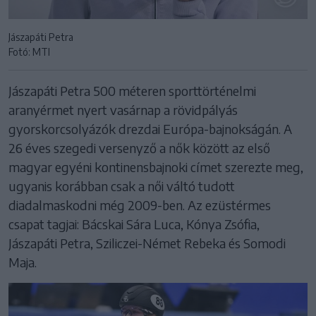
Jászapáti Petra
Fotó: MTI
Jászapáti Petra 500 méteren sporttörténelmi
aranyérmet nyert vasárnap a rövidpályás
gyorskorcsolyázók drezdai Európa-bajnokságán. A
26 éves szegedi versenyző a nők között az első
magyar egyéni kontinensbajnoki címet szerezte meg,
ugyanis korábban csak a női váltó tudott
diadalmaskodni még 2009-ben. Az ezüstérmes
csapat tagjai: Bácskai Sára Luca, Kónya Zsófia,
Jászapáti Petra, Sziliczei-Német Rebeka és Somodi
Maja.