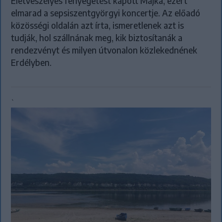
Életveszélyes fenyegetést kapott Majka, ezért
elmarad a sepsiszentgyörgyi koncertje. Az előadó
közösségi oldalán azt írta, ismeretlenek azt is
tudják, hol szállnának meg, kik biztosítanák a
rendezvényt és milyen útvonalon közlekednének
Erdélyben.
`