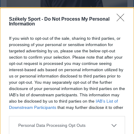
Székely Sport -
Do Not Process My Personal
Information
Neves klubokban játszott a Sepsi OSK új
középhátvédje
If you wish to opt-out of the sale, sharing to third parties, or
processing of your personal or sensitive information for
Újabb tapasztalt labdarúgóval erősítette meg
targeted advertising by us, please use the below opt-out
keretét a Sepsi OSK. A háromszéki klub a 34 éves
section to confirm your selection. Please note that after your
Lindsay Rose-t szerződtette, aki korábban többek
opt-out request is processed you may continue seeing
között az Olympique Lyon és a Legia Warszawa
interest-based ads based on personal information utilized by
us or personal information disclosed to third parties prior to
színeiben is futballozott.
your opt-out. You may separately opt-out of the further
disclosure of your personal information by third parties on the
IAB’s list of downstream participants. This information may
also be disclosed by us to third parties on the
IAB’s List of
Downstream Participants
that may further disclose it to other
third parties.
Personal Data Processing Opt Outs