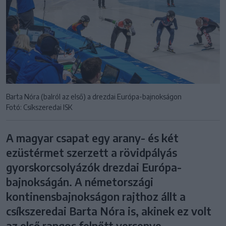
Barta Nóra (balról az első) a drezdai Európa-bajnokságon
Fotó: Csíkszeredai ISK
A magyar csapat egy arany- és két
ezüstérmet szerzett a rövidpályás
gyorskorcsolyázók drezdai Európa-
bajnokságán. A németországi
kontinensbajnokságon rajthoz állt a
csíkszeredai Barta Nóra is, akinek ez volt
az első rangos felnőtt versenye.