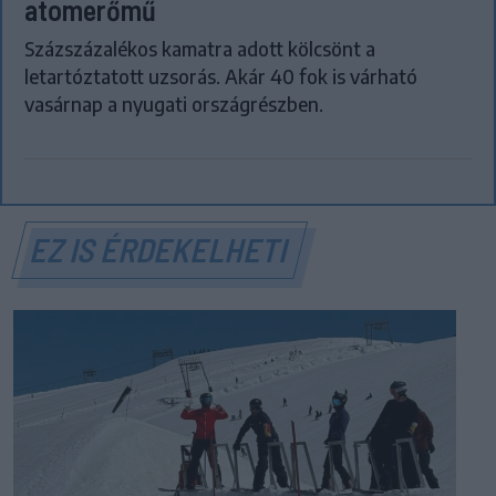
atomerőmű
Százszázalékos kamatra adott kölcsönt a
letartóztatott uzsorás. Akár 40 fok is várható
vasárnap a nyugati országrészben.
EZ IS ÉRDEKELHETI