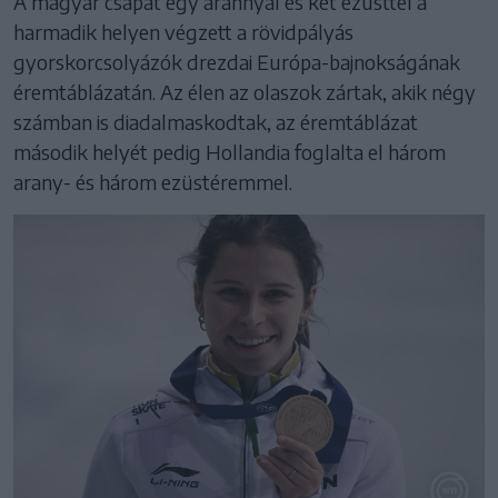
A magyar csapat egy arannyal és két ezüsttel a
harmadik helyen végzett a rövidpályás
gyorskorcsolyázók drezdai Európa-bajnokságának
éremtáblázatán. Az élen az olaszok zártak, akik négy
számban is diadalmaskodtak, az éremtáblázat
második helyét pedig Hollandia foglalta el három
arany- és három ezüstéremmel.