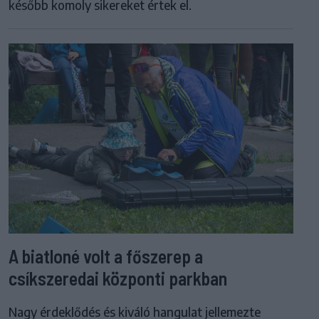
később komoly sikereket értek el.
A biatloné volt a főszerep a
csíkszeredai központi parkban
Nagy érdeklődés és kiváló hangulat jellemezte