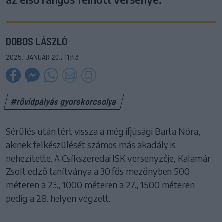
DOBOS LÁSZLÓ
2025. JANUÁR 20., 11:43
#rövidpályás gyorskorcsolya
Sérülés után tért vissza a még ifjúsági Barta Nóra,
akinek felkészülését számos más akadály is
nehezítette. A Csíkszeredai ISK versenyzője, Kalamár
Zsolt edző tanítványa a 30 fős mezőnyben 500
méteren a 23., 1000 méteren a 27., 1500 méteren
pedig a 28. helyen végzett.