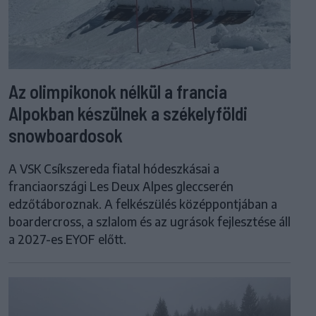
Az olimpikonok nélkül a francia
Alpokban készülnek a székelyföldi
snowboardosok
A VSK Csíkszereda fiatal hódeszkásai a
franciaországi Les Deux Alpes gleccserén
edzőtáboroznak. A felkészülés középpontjában a
boardercross, a szlalom és az ugrások fejlesztése áll
a 2027-es EYOF előtt.