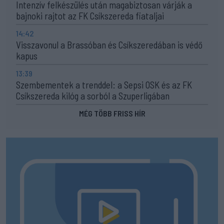
Intenzív felkészülés után magabiztosan várják a
bajnoki rajtot az FK Csíkszereda fiataljai
14:42
Visszavonul a Brassóban és Csíkszeredában is védő
kapus
13:39
Szembementek a trenddel: a Sepsi OSK és az FK
Csíkszereda kilóg a sorból a Szuperligában
MÉG TÖBB FRISS HÍR